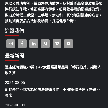
理以及成功案例，幫助您成功戒煙。反對董氏基金會濫用菸捐
進行認知作戰、修正吸菸救健保、吸菸救長照的衛福部政策，
致力於降低二手煙、三手煙、焦油和一氧化碳對健康的危害，
推動減害菸品合法抽稅納管，打造健康台灣。
追蹤我們
最新新聞
酒店紅牌週賺20萬！AV女優喬喬爆黑幕「轉行拍片」揭驚人
收入差
2026-08-05
朝野惡鬥不休卻為菸防法迅速合作 王郁揚:修法速度快得不
尋常
2026-08-03