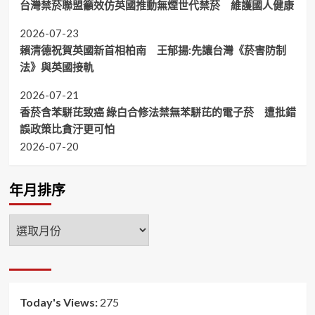
台灣禁菸聯盟籲效仿英國推動無煙世代禁菸 維護國人健康
2026-07-23
賴清德祝賀英國新首相柏南 王郁揚:先讓台灣《菸害防制
法》與英國接軌
2026-07-21
香菸含苯駢芘致癌 綠白合修法禁無苯駢芘的電子菸 遭批錯
誤政策比貪汙更可怕
2026-07-20
年月排序
年
月
排
序
Today's Views:
275