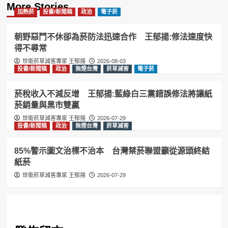
More Stories
加熱菸
投書/新聞稿
政治
電子菸
朝野惡鬥不休卻為菸防法迅速合作 王郁揚:修法速度快
得不尋常
世衛菸草減害專家 王郁揚
2026-08-03
投書/新聞稿
政治
無煙台灣
菸草減害
電子菸
菸稅收入不減反增 王郁揚:藍綠白三黨錯誤修法將讓紙
菸銷量與黑市雙贏
世衛菸草減害專家 王郁揚
2026-07-29
投書/新聞稿
政治
無煙台灣
菸草減害
85%警示圖文治標不治本 台灣禁菸聯盟籲從源頭終結
紙菸
世衛菸草減害專家 王郁揚
2026-07-29