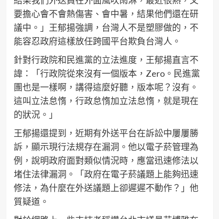
要擔心會不會熱傷害、會中暑，結果他們還在研
議中。」王郁揚強調，台灣人不是塑膠做的，不
能容忍政府這樣放任跨國平台欺負台灣人。
針對行政院和民進黨的立法進度，王郁揚直言不
諱：「行政院從來沒有一個版本，Zero。民進黨
團也是一樣啊，講得這麼好聽，版本呢？沒有。
這叫立法怠惰，行政怠惰加立法怠惰，就是現在
的狀況。」
王郁揚還提到，近期有外送平台在訴訟中屢屢勝
訴，顯示現行法規存在漏洞。他以電子菸管理為
例，說明政府面對類似情況時，應當迅速修法以
堵住法律漏洞。「政府在電子菸議題上能夠迅速
修法，為什麼在外送議題上卻遲遲不動作？」他
質疑道。