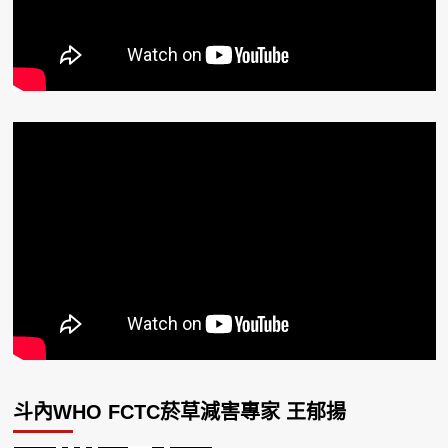
斗內WHO FCTC菸草減害專家 王郁揚