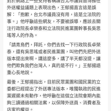
對於網路上一些支持者稱讚台北市議員苗博雅在
外送權益議題上表現出色，王郁揚直言這是誤
解：「抱歉，台北市議員沒有用，這是立法院的
事。」他呼籲這些網友，不要被誤導，應該去關
注行政院長卓榮泰和立法院民進黨團幹事長吳思
瑤等人的作為。
「請青鳥們，拜託，你們去找一下行政院長卓榮
泰，還有吳思瑤或者民進黨團，叫他們先把外送
版本提出來啊，講這麼多，講了半天都沒提，讓
他們欺負我們台灣人，真的是不行。」王郁揚語
重心長地說。
最後，王郁揚指出，目前民眾黨團和國民黨的立
委都已經提出了外送專法版本，唯獨執政的民進
黨遲遲未有動作，他呼籲在這個立法院會期內能
夠三讀通過相關法案，以保障外送員、消費者及
店家的權益。