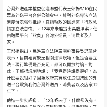
台灣外送產業權益促進聯盟代表王郁揚9/10在民
眾黨外送平台合併公聽會中，針對外送專法立法
進度發表強烈批評，直指執政的民進黨「行政怠
惰加立法怠惰」，12年來未能提出具體法案，任
由跨國平台「欺負」台灣外送員、消費者及店
家。
王郁揚指出，民進黨立法院黨團幹事長吳思瑤曾
表示，目前確實缺乏相關法律規範，但是否要立
法、現行準備是否充足，都可以開放討論。對
此，王郁揚諷刺地說：「我覺得這說得很好。為
什麼要說很好？因為政府其實放任這個跨國的外
送平台欺負我們台灣外送員、消費者以及店家12
年了。」
他進一步批評道：「12年過去了，什麼都沒有。
結果我們外送員在外面風吹雨淋，最近很熱，又