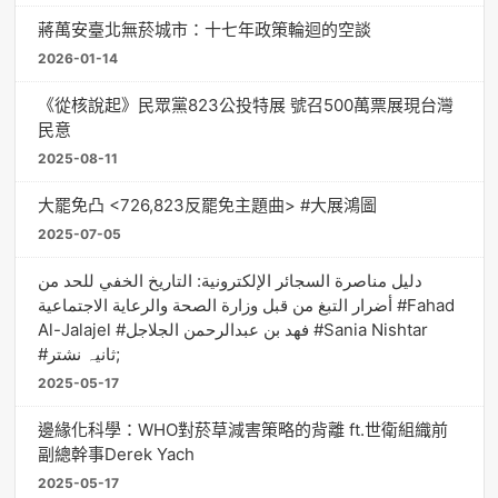
蔣萬安臺北無菸城市：十七年政策輪迴的空談
2026-01-14
《從核說起》民眾黨823公投特展 號召500萬票展現台灣
民意
2025-08-11
大罷免凸 <726,823反罷免主題曲> #大展鴻圖
2025-07-05
دليل مناصرة السجائر الإلكترونية: التاريخ الخفي للحد من
أضرار التبغ من قبل وزارة الصحة والرعاية الاجتماعية #Fahad
Al-Jalajel #فهد بن عبدالرحمن الجلاجل #Sania Nishtar
#ثانیہ نشتر;
2025-05-17
邊緣化科學：WHO對菸草減害策略的背離 ft.世衛組織前
副總幹事Derek Yach
2025-05-17