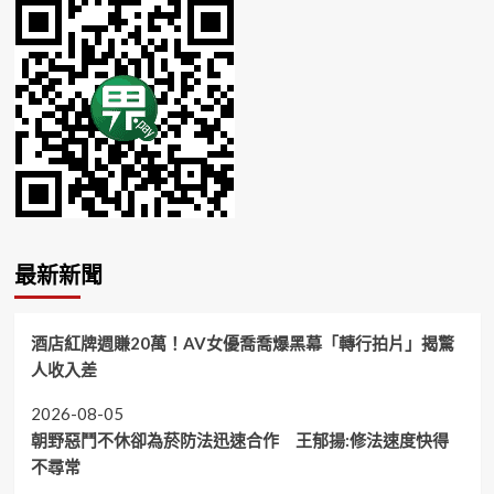
最新新聞
酒店紅牌週賺20萬！AV女優喬喬爆黑幕「轉行拍片」揭驚
人收入差
2026-08-05
朝野惡鬥不休卻為菸防法迅速合作 王郁揚:修法速度快得
不尋常