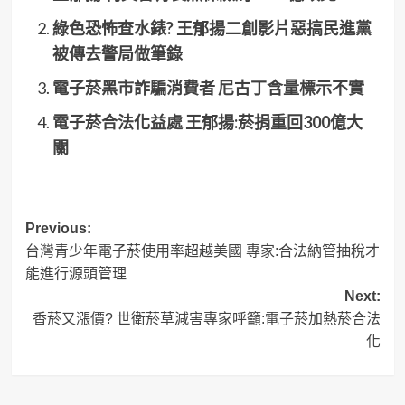
綠色恐怖查水錶? 王郁揚二創影片惡搞民進黨
被傳去警局做筆錄
電子菸黑市詐騙消費者 尼古丁含量標示不實
電子菸合法化益處 王郁揚:菸捐重回300億大
關
Post
Previous:
台灣青少年電子菸使用率超越美國 專家:合法納管抽稅才
navigation
能進行源頭管理
Next:
香菸又漲價? 世衛菸草減害專家呼籲:電子菸加熱菸合法
化