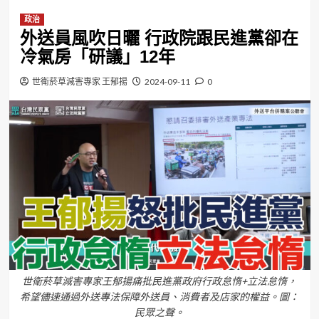
政治
外送員風吹日曬 行政院跟民進黨卻在
冷氣房「研議」12年
世衛菸草減害專家 王郁揚
2024-09-11
0
世衛菸草減害專家王郁揚痛批民進黨政府行政怠惰+立法怠惰，
希望儘速通過外送專法保障外送員、消費者及店家的權益。圖：
民眾之聲。