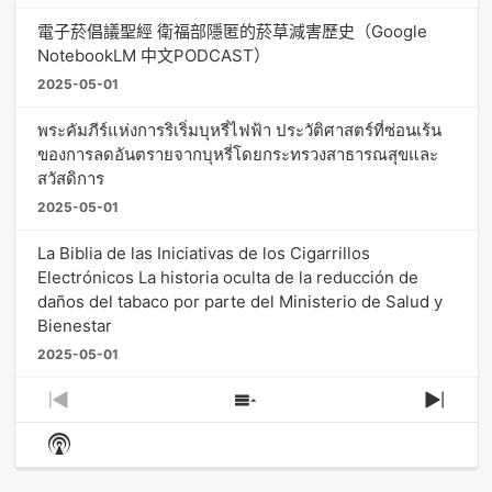
電子菸倡議聖經 衛福部隱匿的菸草減害歷史（Google
NotebookLM 中文PODCAST）
2025-05-01
พระคัมภีร์แห่งการริเริ่มบุหรี่ไฟฟ้า ประวัติศาสตร์ที่ซ่อนเร้น
ของการลดอันตรายจากบุหรี่โดยกระทรวงสาธารณสุขและ
สวัสดิการ
2025-05-01
La Biblia de las Iniciativas de los Cigarrillos
Electrónicos La historia oculta de la reducción de
daños del tabaco por parte del Ministerio de Salud y
Bienestar
2025-05-01
Previous
Show
Next
Episode
Episodes
Episo
Show
List
Podcast
Information