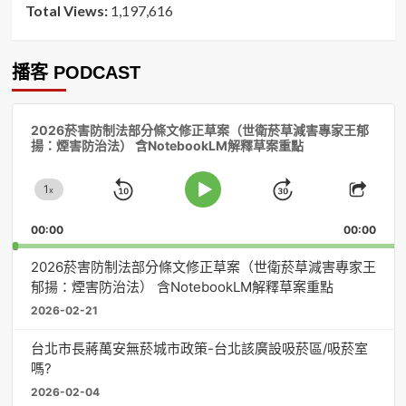
Total Views:
1,197,616
播客 PODCAST
音
2026菸害防制法部分條文修正草案（世衛菸草減害專家王郁
訊
揚：煙害防治法） 含NotebookLM解釋草案重點
播
放
1
器
x
Skip
Jump
Change
Play
Shar
Playback
This
Pause
Backward
Forward
00:00
Rate
00:00
Episo
2026菸害防制法部分條文修正草案（世衛菸草減害專家王
郁揚：煙害防治法） 含NotebookLM解釋草案重點
2026-02-21
台北市長蔣萬安無菸城市政策-台北該廣設吸菸區/吸菸室
嗎?
2026-02-04