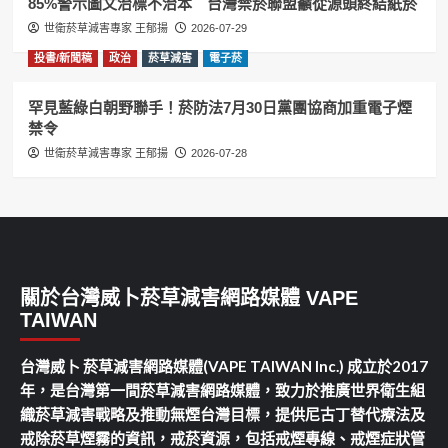
85%警示圖文治標不治本 台灣禁菸聯盟籲從源頭終結紙菸
世衛菸草減害專家 王郁揚
2026-07-29
投書/新聞稿
政治
菸草減害
電子菸
罕見藍綠白朝野聯手！菸防法7月30日黨團協商加重電子煙
禁令
世衛菸草減害專家 王郁揚
2026-07-28
關於台灣威卜菸草減害網路媒體 VAPE
TAIWAN
台灣威卜 菸草減害網路媒體(VAPE TAIWAN Inc.) 成立於2017
年，是台灣第一間菸草減害網路媒體，致力於推廣世界衛生組
織菸草減害戰略及推動無煙台灣目標，提供尼古丁替代療法及
戒除菸草煙霧的資訊，戒菸資源，包括戒煙專線、戒煙症狀管