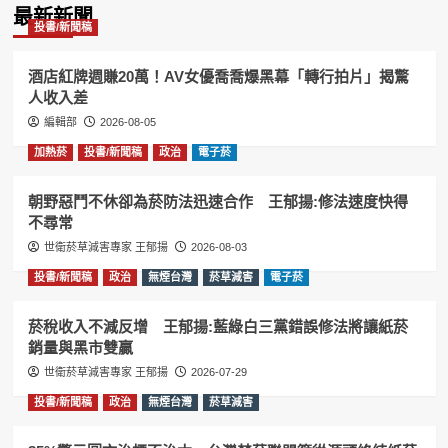
最新新聞
投書/新聞稿
酒店紅牌週賺20萬！AV女優喬喬爆黑幕「轉行拍片」揭驚
人收入差
編輯部
2026-08-05
加熱菸
投書/新聞稿
政治
電子菸
朝野惡鬥不休卻為菸防法迅速合作 王郁揚:修法速度快得
不尋常
世衛菸草減害專家 王郁揚
2026-08-03
投書/新聞稿
政治
無煙台灣
菸草減害
電子菸
菸稅收入不減反增 王郁揚:藍綠白三黨錯誤修法將讓紙菸
銷量與黑市雙贏
世衛菸草減害專家 王郁揚
2026-07-29
投書/新聞稿
政治
無煙台灣
菸草減害