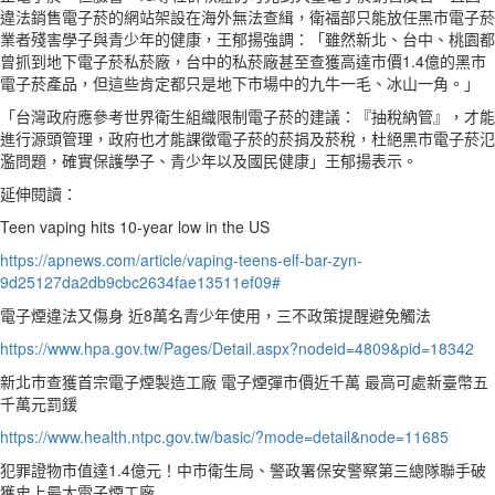
違法銷售電子菸的網站架設在海外無法查緝，衛福部只能放任黑市電子菸
業者殘害學子與青少年的健康，王郁揚強調：「雖然新北、台中、桃園都
曾抓到地下電子菸私菸廠，台中的私菸廠甚至查獲高達市價1.4億的黑市
電子菸產品，但這些肯定都只是地下市場中的九牛一毛、冰山一角。」
「台灣政府應參考世界衛生組織限制電子菸的建議：『抽稅納管』，才能
進行源頭管理，政府也才能課徵電子菸的菸捐及菸稅，杜絕黑市電子菸氾
濫問題，確實保護學子、青少年以及國民健康」王郁揚表示。
延伸閱讀：
Teen vaping hits 10-year low in the US
https://apnews.com/article/vaping-teens-elf-bar-zyn-
9d25127da2db9cbc2634fae13511ef09#
電子煙違法又傷身 近8萬名青少年使用，三不政策提醒避免觸法
https://www.hpa.gov.tw/Pages/Detail.aspx?nodeid=4809&pid=18342
新北市查獲首宗電子煙製造工廠 電子煙彈市價近千萬 最高可處新臺幣五
千萬元罰鍰
https://www.health.ntpc.gov.tw/basic/?mode=detail&node=11685
犯罪證物市值達1.4億元！中市衛生局、警政署保安警察第三總隊聯手破
獲史上最大電子煙工廠