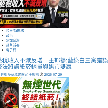
投書/新聞稿
政治
無煙台灣
菸草減害
電子菸
菸稅收入不減反增 王郁揚:藍綠白三黨錯誤
修法將讓紙菸銷量與黑市雙贏
世衛菸草減害專家 王郁揚
2026-07-29