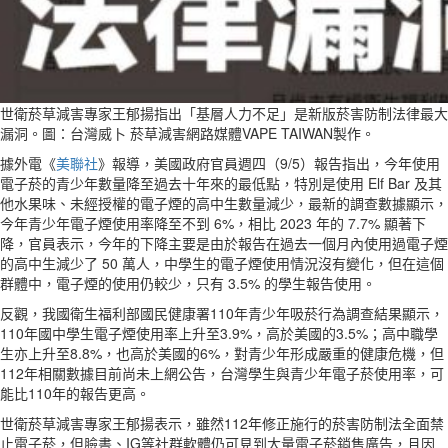
世衛菸草減害專家王郁揚指出「基層人力不足」是新版菸害防制法律最大
漏洞。圖：台灣威卜 菸草減害網路媒體VAPE TAIWAN製作。
據外電《
美聯社
》報導，美國政府官員週四（9/5）報告指出，今年使用
電子菸的青少年數量降至過去十年來的最低點，特別是使用 Elf Bar 及其
他水果味、未經授權的電子煙的高中生數量減少，最新的調查數據顯示，
今年青少年電子煙使用率降至不到 6%，相比 2023 年的 7.7% 顯著下
降，官員表示，今年的下降主要是由於報告在過去一個月內使用過電子煙
的高中生減少了 50 萬人，中學生的電子煙使用情況沒有變化，但在這個
群體中，電子煙的使用仍較少，只有 3.5% 的學生報告使用。
反觀，我國衛生福利部國民健康署110年青少年吸菸行為調查結果顯示，
110年國中學生電子煙使用率上升至3.9%，高於美國的3.5%；高中職學
生亦上升至8.8%，也高於美國的6%，對青少年形成嚴重的健康危機，但
112年相關數據目前尚未上網公告，台灣學生與青少年電子菸使用率，可
能比110年的報告更高。
世衛菸草減害專家王郁揚表示，雖然112年修正施行的菸害防制法全面禁
止電子菸，但臉書、IG等社群軟體仍可見到大量電子菸銷售廣告，且因