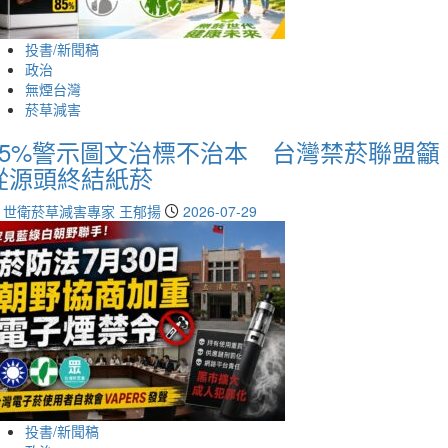
投書/新聞稿
政治
無煙台灣
菸草減害
85%警示圖文治標不治本 台灣禁菸聯盟籲
從源頭終結紙菸
世衛菸草減害專家 王郁揚
2026-07-29
投書/新聞稿