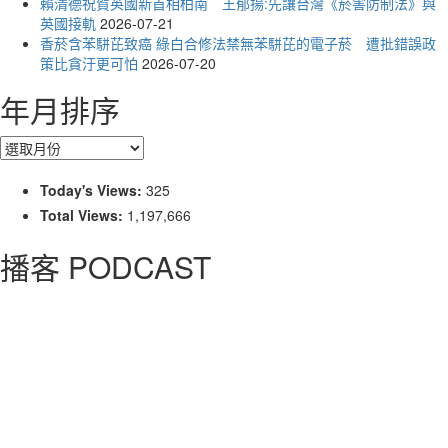
賴清德祝賀英國新首相柏南 王郁揚:先讓台灣《菸害防制法》與
英國接軌
2026-07-21
香菸含苯駢芘致癌 綠白合修法禁無苯駢芘的電子菸 遭批錯誤政
策比貪汙更可怕
2026-07-20
年月排序
年
月
排
Today's Views:
325
序
Total Views:
1,197,666
播客 PODCAST
2026菸害防制法部分條文修正草案（世衛菸草減害專家王郁
揚：煙害防治法） 含NotebookLM解釋草案重點
2026-02-21