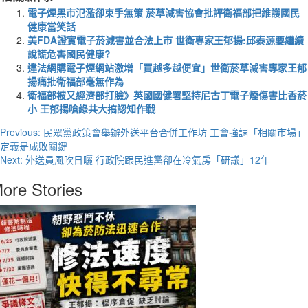
電子煙黑市氾濫卻束手無策 菸草減害協會批評衛福部把維護國民
健康當笑話
美FDA證實電子菸減害並合法上市 世衛專家王郁揚:邱泰源要繼續
說謊危害國民健康?
違法網購電子煙網站激增「買越多越便宜」世衛菸草減害專家王郁
揚痛批衛福部毫無作為
衛福部被又經濟部打臉》英國國健署堅持尼古丁電子煙傷害比香菸
小 王郁揚嗆綠共大搞認知作戰
Post
Previous:
民眾黨政策會舉辦外送平台合併工作坊 工會強調「相關市場」
定義是成敗關鍵
navigation
Next:
外送員風吹日曬 行政院跟民進黨卻在冷氣房「研議」12年
ore Stories