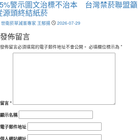
85%警示圖文治標不治本 台灣禁菸聯盟籲
從源頭終結紙菸
世衛菸草減害專家 王郁揚
2026-07-29
發佈留言
發佈留言必須填寫的電子郵件地址不會公開。
必填欄位標示為
*
留言
*
顯示名稱
電子郵件地址
個人網站網址