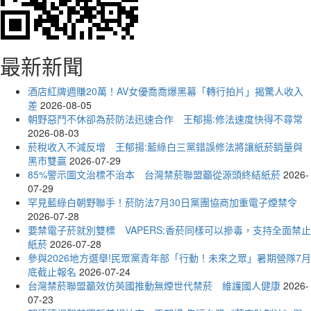
最新新聞
酒店紅牌週賺20萬！AV女優喬喬爆黑幕「轉行拍片」揭驚人收入
差
2026-08-05
朝野惡鬥不休卻為菸防法迅速合作 王郁揚:修法速度快得不尋常
2026-08-03
菸稅收入不減反增 王郁揚:藍綠白三黨錯誤修法將讓紙菸銷量與
黑市雙贏
2026-07-29
85%警示圖文治標不治本 台灣禁菸聯盟籲從源頭終結紙菸
2026-
07-29
罕見藍綠白朝野聯手！菸防法7月30日黨團協商加重電子煙禁令
2026-07-28
要禁電子菸就別雙標 VAPERS:香菸同樣可以摻毒，支持全面禁止
紙菸
2026-07-28
參與2026地方選舉!民眾黨青年部「行動！未來之眾」暑期營隊7月
底截止報名
2026-07-24
台灣禁菸聯盟籲效仿英國推動無煙世代禁菸 維護國人健康
2026-
07-23