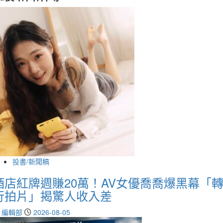
投書/新聞稿
酒店紅牌週賺20萬！AV女優喬喬爆黑幕「
行拍片」揭驚人收入差
編輯部
2026-08-05