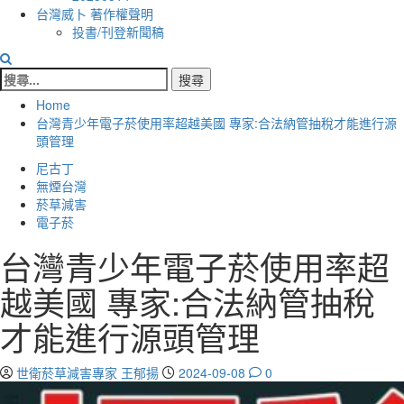
台灣威卜 著作權聲明
投書/刊登新聞稿
搜
尋
Home
關
台灣青少年電子菸使用率超越美國 專家:合法納管抽稅才能進行源
鍵
頭管理
字:
尼古丁
無煙台灣
菸草減害
電子菸
台灣青少年電子菸使用率超
越美國 專家:合法納管抽稅
才能進行源頭管理
世衛菸草減害專家 王郁揚
2024-09-08
0