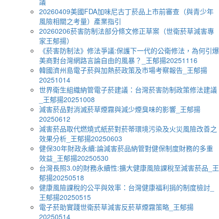
議
20260409美國FDA加味尼古丁菸品上市前審查（與青少年
風險相關之考量）產業指引
20260206菸害防制法部分條文修正草案（世衛菸草減害專
家王郁揚）
《菸害防制法》修法爭議:保護下一代的公衛修法，為何引爆
美商對台灣網路言論自由的風暴？_王郁揚20251116
韓國濟州島電子菸與加熱菸政策及市場考察報告_王郁揚
20251014
世界衛生組織納管電子菸建議：台灣菸害防制政策修法建議
_王郁揚20251008
減害菸品對消滅菸草煙霧與減少煙臭味的影響_王郁揚
20250612
減害菸品取代燃燒式紙菸對菸蒂環境污染及火災風險改善之
效果分析_王郁揚20250603
健保30年財政永續:論減害菸品納管對健保制度財務的多重
效益_王郁揚20250530
台灣長照3.0的財務永續性:擴大健康風險課稅至減害菸品_王
郁揚20250518
健康風險課稅的公平與效率：台灣健康福利捐的制度檢討_
王郁揚20250515
電子菸助實踐世衛菸草減害反菸草煙霧策略_王郁揚
20250514