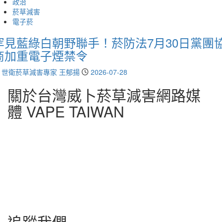
政治
菸草減害
電子菸
罕見藍綠白朝野聯手！菸防法7月30日黨團
商加重電子煙禁令
世衛菸草減害專家 王郁揚
2026-07-28
關於台灣威卜菸草減害網路媒
體 VAPE TAIWAN
台灣威卜 菸草減害網路媒體(VAPE TAIWAN Inc.) 成立於2017年，
是台灣第一間菸草減害網路媒體，致力於推廣世界衛生組織菸草減
害戰略及推動無煙台灣目標，提供尼古丁替代療法及戒除菸草煙霧
的資訊，戒菸資源，包括戒煙專線、戒煙症狀管理以及成功案例，
幫助您成功戒煙。反對董氏基金會濫用菸捐進行認知作戰、修正吸
菸救健保、吸菸救長照的衛福部政策，致力於降低二手煙、三手
煙、焦油和一氧化碳對健康的危害，推動減害菸品合法抽稅納管，
打造健康台灣。
追蹤我們