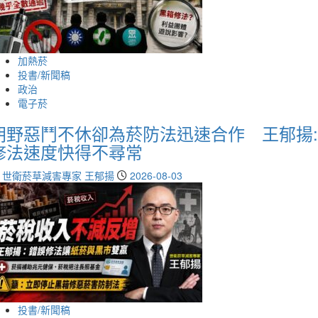
加熱菸
投書/新聞稿
政治
電子菸
朝野惡鬥不休卻為菸防法迅速合作 王郁揚:
修法速度快得不尋常
世衛菸草減害專家 王郁揚
2026-08-03
投書/新聞稿