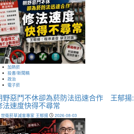
加熱菸
投書/新聞稿
政治
電子菸
朝野惡鬥不休卻為菸防法迅速合作 王郁揚:
修法速度快得不尋常
世衛菸草減害專家 王郁揚
2026-08-03