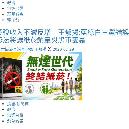
政治
無煙台灣
菸草減害
電子菸
菸稅收入不減反增 王郁揚:藍綠白三黨錯誤
修法將讓紙菸銷量與黑市雙贏
世衛菸草減害專家 王郁揚
2026-07-29
投書/新聞稿
政治
無煙台灣
菸草減害