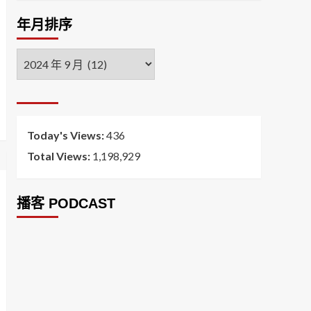
年月排序
年
月
排
序
Today's Views:
436
Total Views:
1,198,929
播客 PODCAST
2026菸害防制法部分條文修正草案（世衛菸草
減害專家王郁揚：煙害防治法） 含