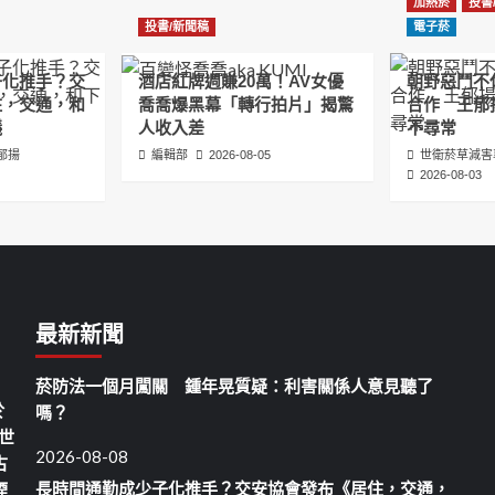
加熱菸
投書
分
投書/新聞稿
電子菸
頁
子化推手？交
酒店紅牌週賺20萬！AV女優
朝野惡鬥不
住，交通，和
喬喬爆黑幕「轉行拍片」揭驚
合作 王郁
議
人收入差
不尋常
郁揚
編輯部
2026-08-05
世衛菸草減害
2026-08-03
最新新聞
菸防法一個月闖關 鍾年晃質疑：利害關係人意見聽了
於
嗎？
世
2026-08-08
古
長時間通勤成少子化推手？交安協會發布《居住，交通，
煙