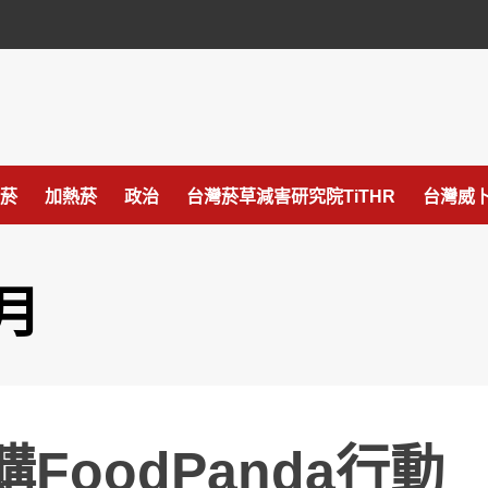
菸
加熱菸
政治
台灣菸草減害研究院TiTHR
台灣威卜
 月
併購FoodPanda行動