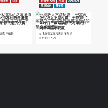
/新聞稿
政治
投書/新聞稿
政治
無煙台灣
عبدالرحمن الجلاجل #Sania Nishtar #ثانیہ نشتر;
菸草減害
電子菸
2025-05-17
休卻為菸防法迅速
菸稅收入不減反增 王郁揚:
邊緣化科學：WHO對菸草減害策略的背離 ft.世
揚:修法速度快得
藍綠白三黨錯誤修法將讓紙菸
衛組織前副總幹事Derek Yach
銷量與黑市雙贏
2025-05-17
專家 王郁揚
世衛菸草減害專家 王郁揚
2026-07-29
電子菸倡議聖經 衛福部隱匿的菸草減害歷史
（Google NotebookLM 中文PODCAST）
2025-05-01
พระคัมภีร์แห่งการริเริ่มบุหรี่ไฟฟ้า ประวัติศาสตร์
ที่ซ่อนเร้นของการลดอันตรายจากบุหรี่โดย
กระทรวงสาธารณสุขและสวัสดิการ
2025-05-01
La Biblia de las Iniciativas de los Cigarrillos
Electrónicos La historia oculta de la
reducción de daños del tabaco por parte
del Ministerio de Salud y Bienestar