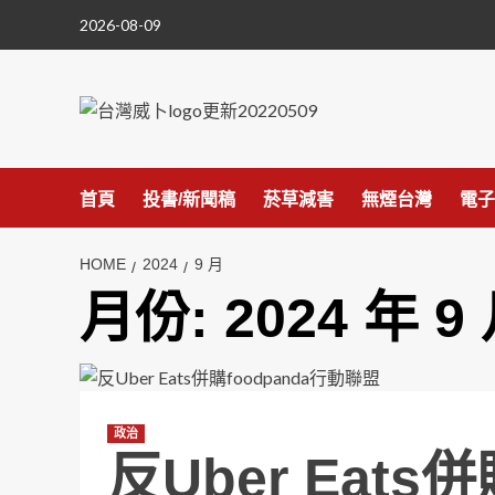
Skip
2026-08-09
to
content
首頁
投書/新聞稿
菸草減害
無煙台灣
電子
HOME
2024
9 月
月份:
2024 年 9
政治
反Uber Eats