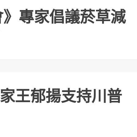
峰會》專家倡議菸草減
家王郁揚支持川普