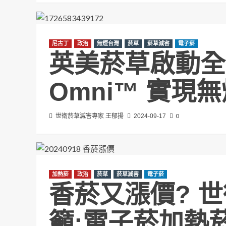
尼古丁
政治
無煙台灣
菸草
菸草減害
電子菸
英美菸草啟動全
Omni™ 實現
0
世衛菸草減害專家 王郁揚
2024-09-17
加熱菸
政治
菸草
菸草減害
電子菸
香菸又漲價? 
籲:電子菸加熱