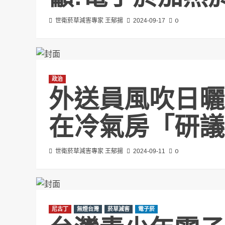
0
世衛菸草減害專家 王郁揚
2024-09-17
政治
外送員風吹日曬
在冷氣房「研議
0
世衛菸草減害專家 王郁揚
2024-09-11
尼古丁
無煙台灣
菸草減害
電子菸