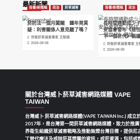
最新新聞
投書/新聞稿
政治
菸草減害
投書/新聞稿
政治
菸防法一個月闖關 鍾年晃質
長時間通勤成少
疑：利害關係人意見聽了嗎？
安協會發布《居
下一個世代》倡
世衛菸草減害專家 王郁揚
2026-08-08
世衛菸草減害專家 王
2026-08-08
關於台灣威卜菸草減害網路媒體 VAPE
TAIWAN
台灣威卜 菸草減害網路媒體(VAPE TAIWAN Inc.) 成立
2017年，是台灣第一間菸草減害網路媒體，致力於推廣
界衛生組織菸草減害戰略及推動無煙台灣目標，提供尼
丁替代療法及戒除菸草煙霧的資訊，戒菸資源，包括戒