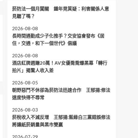
菸防法一個月闖關 鍾年晃質疑：利害關係人意
見聽了嗎？
2026-08-08
長時間通勤成少子化推手？交安協會發布《居
住，交通，和下一個世代》倡議
2026-08-08
酒店紅牌週賺20萬！AV女優喬喬爆黑幕「轉行
拍片」揭驚人收入差
2026-08-05
朝野惡鬥不休卻為菸防法迅速合作 王郁揚:修法
速度快得不尋常
2026-08-03
菸稅收入不減反增 王郁揚:藍綠白三黨錯誤修法
將讓紙菸銷量與黑市雙贏
2026-07-29