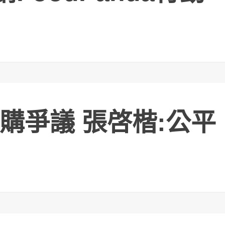
購爭議 張啓楷:公平