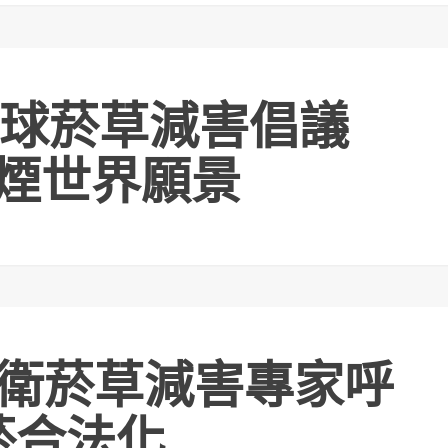
球菸草減害倡議
無煙世界願景
世衛菸草減害專家呼
菸合法化