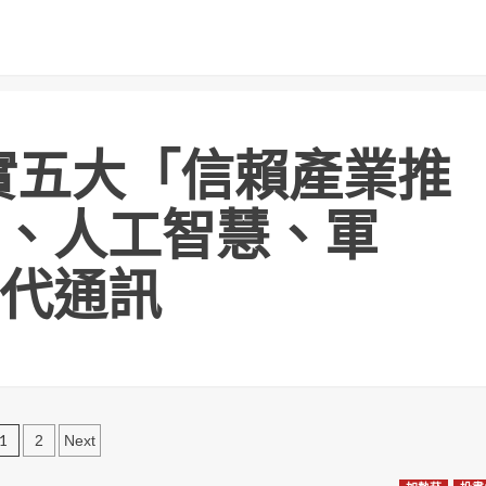
實五大「信賴產業推
、人工智慧、軍
代通訊
文
1
2
Next
章