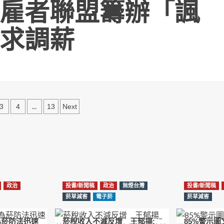
雇者聯盟籌辦「諷
求調薪
...
3
4
13
Next
政治
投書/新聞稿
政治
無煙台灣
投書/新聞稿
菸草減害
電子菸
菸草減害
為菸防法迅速
菸稅收入不減反增 王郁揚:
85%警示