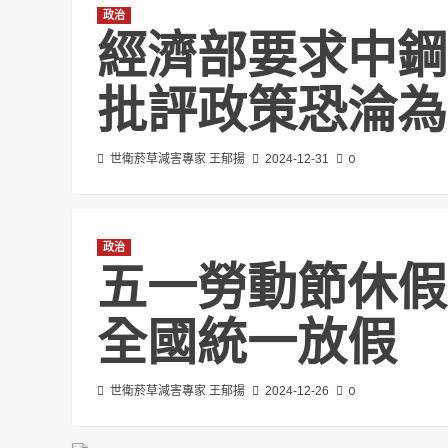
政治
經濟部要求中鋼
批評政策恐淪為
0
世衛菸草減害專家 王郁揚
2024-12-31
政治
五一勞動節休假
全國統一放假
0
世衛菸草減害專家 王郁揚
2024-12-26