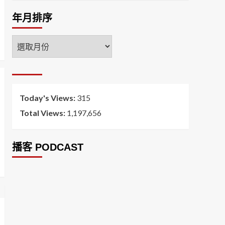
年月排序
年
月
排
序
Today's Views:
315
Total Views:
1,197,656
播客 PODCAST
2026菸害防制法部分條文修正草案（世衛菸草
減害專家王郁揚：煙害防治法） 含