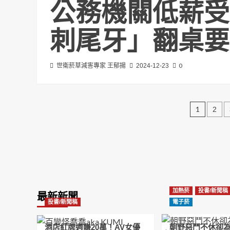
公務機關低薪受
刺尾牙」翻桌要
0
世衛菸草減害專家 王郁揚
2024-12-23
文
1
2
章
分
頁
加熱菸
投書/新聞稿
最新新聞
投書/新聞稿
電子菸
酒店紅牌週賺20萬！AV女優
朝野惡鬥不休卻