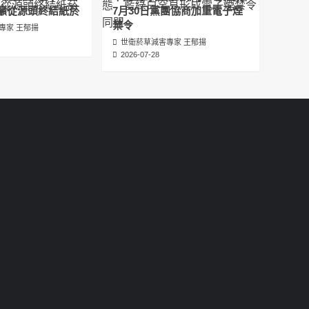
عبدالرحمن الجلاجل #Sania Nishtar #ثانیہ نشتر;
籲從源頭終結紙菸
7月30日黨團協商加重電子煙
2025-05-17
禁令
專家 王郁揚
世衛菸草減害專家 王郁揚
邊緣化科學：WHO對菸草減害策略的背離 ft.世
2026-07-28
衛組織前副總幹事Derek Yach
2025-05-17
電子菸倡議聖經 衛福部隱匿的菸草減害歷史
（Google NotebookLM 中文PODCAST）
2025-05-01
พระคัมภีร์แห่งการริเริ่มบุหรี่ไฟฟ้า ประวัติศาสตร์
ที่ซ่อนเร้นของการลดอันตรายจากบุหรี่โดย
กระทรวงสาธารณสุขและสวัสดิการ
2025-05-01
La Biblia de las Iniciativas de los Cigarrillos
Electrónicos La historia oculta de la
reducción de daños del tabaco por parte
del Ministerio de Salud y Bienestar