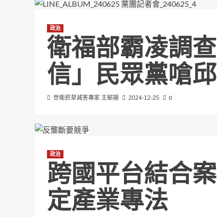
政治
衛福部霸凌調查
信」民眾黨嗆邱
0
世衛菸草減害專家 王郁揚
2024-12-25
政治
跨國平台結合案
定產業專法