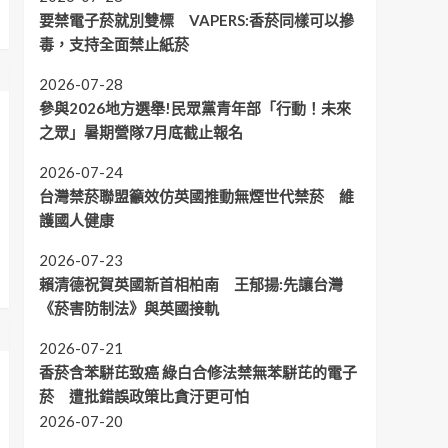
要禁電子菸就別雙標 VAPERS:香菸同樣可以摻
毒，支持全面禁止紙菸
2026-07-28
參與2026地方選舉!民眾黨青年部「行動！未來
之眾」暑期營隊7月底截止報名
2026-07-24
台灣禁菸聯盟籲效仿英國推動無煙世代禁菸 維
護國人健康
2026-07-23
賴清德祝賀英國新首相柏南 王郁揚:先讓台灣
《菸害防制法》與英國接軌
2026-07-21
香菸含苯駢芘致癌 綠白合修法禁無苯駢芘的電子
菸 遭批錯誤政策比貪汙更可怕
2026-07-20