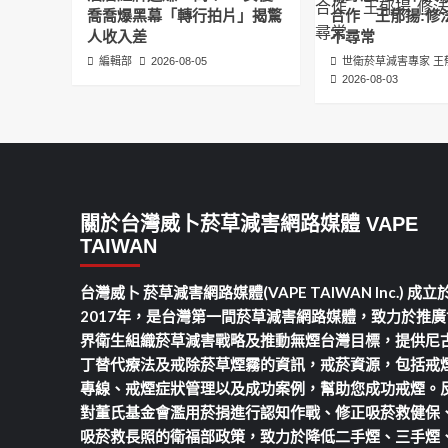
喬喬爆黑幕「轉行拍片」揭驚
合作 王郁揚:修
人收入差
不尋常
編輯部
2026-08-05
世衛菸草減害專家 王
2026-08-03
關於台灣威卜菸草減害網路媒體 VAPE
TAIWAN
台灣威卜 菸草減害網路媒體(VAPE TAIWAN Inc.) 成立
2017年，是台灣第一間菸草減害網路媒體，致力於推廣
界衛生組織菸草減害戰略及推動無煙台灣目標，提供尼
丁替代療法及戒除菸草煙霧的資訊，戒菸資源，包括戒
專線、戒煙症狀管理以及成功案例，幫助您成功戒煙。
對董氏基金會濫用菸捐進行認知作戰、修正吸菸救健保
吸菸救長照的衛福部政策，致力於降低二手煙、三手煙