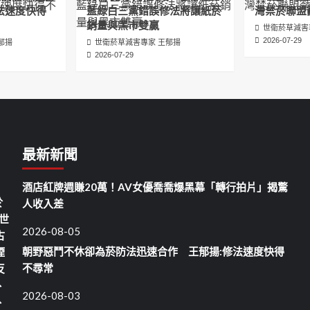
法速度快得
藍綠白三黨錯誤修法將讓紙菸
灣禁菸聯盟
銷量與黑市雙贏
世衛菸草減害
2026-07-29
郁揚
世衛菸草減害專家 王郁揚
2026-07-29
最新新聞
酒店紅牌週賺20萬！AV女優喬喬爆黑幕「轉行拍片」揭驚
於
人收入差
世
2026-08-05
古
朝野惡鬥不休卻為菸防法迅速合作 王郁揚:修法速度快得
煙
不尋常
反
、
2026-08-03
、