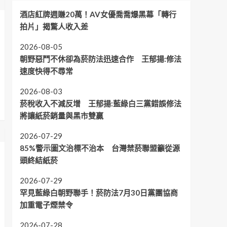
酒店紅牌週賺20萬！AV女優喬喬爆黑幕「轉行
拍片」揭驚人收入差
2026-08-05
朝野惡鬥不休卻為菸防法迅速合作 王郁揚:修法
速度快得不尋常
2026-08-03
菸稅收入不減反增 王郁揚:藍綠白三黨錯誤修法
將讓紙菸銷量與黑市雙贏
2026-07-29
85%警示圖文治標不治本 台灣禁菸聯盟籲從源
頭終結紙菸
2026-07-29
罕見藍綠白朝野聯手！菸防法7月30日黨團協商
加重電子煙禁令
2026-07-28