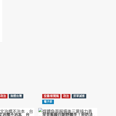
NotebookLM解釋草案重點
2026-02-21
台北市長蔣萬安無菸城市政策-台北該廣設吸菸
區/吸菸室嗎?
2026-02-04
蔣萬安臺北無菸城市：十七年政策輪迴的空談
2026-01-14
《從核說起》民眾黨823公投特展 號召500萬
票展現台灣民意
2025-08-11
Previous
Show
Next
Episode
Episodes
Episode
Show
大罷免凸 <726,823反罷免主題曲> #大展鴻圖
List
Podcast
2025-07-05
Information
政治
無煙台灣
投書/新聞稿
政治
菸草減害
دليل مناصرة السجائر الإلكترونية: التاريخ الخفي
電子菸
للحد من أضرار التبغ من قبل وزارة الصحة والرعاية
الاجتماعية #Fahad Al-Jalajel #فهد بن
圖文治標不治本 台
罕見藍綠白朝野聯手！菸防法