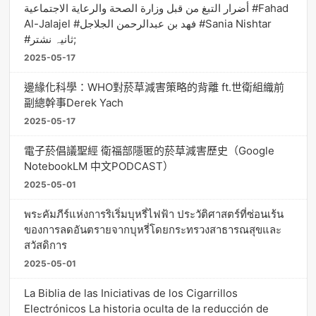
أضرار التبغ من قبل وزارة الصحة والرعاية الاجتماعية #Fahad
Al-Jalajel #فهد بن عبدالرحمن الجلاجل #Sania Nishtar
#ثانیہ نشتر;
2025-05-17
邊緣化科學：WHO對菸草減害策略的背離 ft.世衛組織前
副總幹事Derek Yach
2025-05-17
電子菸倡議聖經 衛福部隱匿的菸草減害歷史（Google
NotebookLM 中文PODCAST）
2025-05-01
พระคัมภีร์แห่งการริเริ่มบุหรี่ไฟฟ้า ประวัติศาสตร์ที่ซ่อนเร้น
ของการลดอันตรายจากบุหรี่โดยกระทรวงสาธารณสุขและ
สวัสดิการ
2025-05-01
La Biblia de las Iniciativas de los Cigarrillos
Electrónicos La historia oculta de la reducción de