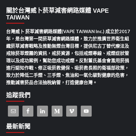
關於台灣威卜菸草減害網路媒體 VAPE
TAIWAN
台灣威卜 菸草減害網路媒體(VAPE TAIWAN Inc.) 成立於2017
年，是台灣第一間菸草減害網路媒體，致力於推廣世界衛生組
織菸草減害戰略及推動無煙台灣目標，提供尼古丁替代療法及
戒除菸草煙霧的資訊，戒菸資源，包括戒煙專線、戒煙症狀管
理以及成功案例，幫助您成功戒煙。反對董氏基金會濫用菸捐
進行認知作戰、修正吸菸救健保、吸菸救長照的衛福部政策，
致力於降低二手煙、三手煙、焦油和一氧化碳對健康的危害，
推動減害菸品合法抽稅納管，打造健康台灣。
追蹤我們
最新新聞