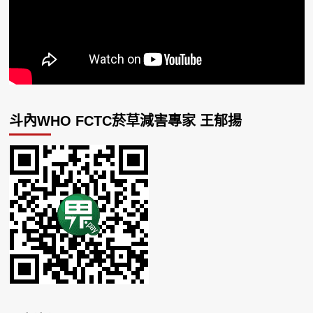
斗內WHO FCTC菸草減害專家 王郁揚