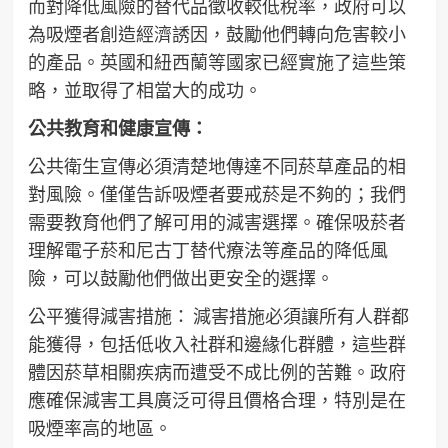
而對降低風險的替代品徵收較低稅率，政府可以
為吸煙者創造經濟誘因，鼓勵他們轉向危害較小
的產品。英國和紐西蘭等國家已經實施了這些策
略，並取得了相當大的成功。
公共教育和健康宣傳：
公共衛生宣傳必須清楚地傳達不同菸草產品的相
對風險。僅僅告訴吸煙者要戒菸是不夠的；我們
需要教育他們了解可用的減害選擇。確保吸菸者
理解電子菸和尼古丁替代療法等產品的降低風
險，可以鼓勵他們做出更安全的選擇。
公平獲得減害措施： 減害措施必須讓所有人群都
能獲得，包括低收入社群和邊緣化群體，這些群
體因菸草相關疾病而遭受不成比例的苦難。政府
應確保減害工具廣泛可得且價格合理，特別是在
吸煙率高的地區。