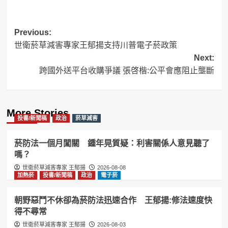
Post
Previous:
世衛菸草減害專家王郁揚支持川普電子菸政策
navigation
Next:
跨國外送平台收購爭議 張啓楷:公平會應阻止壟斷
More Stories
投書/新聞稿
政治
菸草減害
菸防法一個月闖關 鍾年晃質疑：利害關係人意見聽了
嗎？
世衛菸草減害專家 王郁揚
2026-08-08
加熱菸
投書/新聞稿
政治
電子菸
朝野惡鬥不休卻為菸防法迅速合作 王郁揚:修法速度快
得不尋常
世衛菸草減害專家 王郁揚
2026-08-03