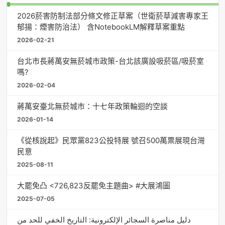
2026菸害防制法部分條文修正草案（世衛菸草減害專家王
郁揚：煙害防治法） 含NotebookLM解釋草案重點
2026-02-21
台北市長蔣萬安無菸城市政策-台北該廣設吸菸區/吸菸室
嗎?
2026-02-04
蔣萬安臺北無菸城市：十七年政策輪迴的空談
2026-01-14
《從核說起》民眾黨823公投特展 號召500萬票展現台灣
民意
2025-08-11
大罷免凸 <726,823反罷免主題曲> #大展鴻圖
2025-07-05
دليل مناصرة السجائر الإلكترونية: التاريخ الخفي للحد من