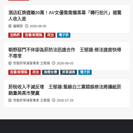
酒店紅牌週賺20萬！AV女優喬喬爆黑幕「轉行拍片」揭驚
人收入差
編輯部
2026-08-05
加熱菸
投書/新聞稿
政治
電子菸
朝野惡鬥不休卻為菸防法迅速合作 王郁揚:修法速度快得
不尋常
世衛菸草減害專家 王郁揚
2026-08-03
投書/新聞稿
政治
無煙台灣
菸草減害
電子菸
菸稅收入不減反增 王郁揚:藍綠白三黨錯誤修法將讓紙菸
銷量與黑市雙贏
世衛菸草減害專家 王郁揚
2026-07-29