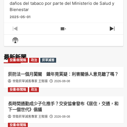
daños del tabaco por parte del Ministerio de Salud y
Bienestar
2025-05-01
Previous
Show
Next
Episode
Episodes
Episo
Show
List
Podcast
Information
最新新聞
投書/新聞稿
政治
菸草減害
菸防法一個月闖關 鍾年晃質疑：利害關係人意見聽了嗎？
世衛菸草減害專家 王郁揚
2026-08-08
投書/新聞稿
政治
長時間通勤成少子化推手？交安協會發布《居住，交通，和
下一個世代》倡議
世衛菸草減害專家 王郁揚
2026-08-08
投書/新聞稿