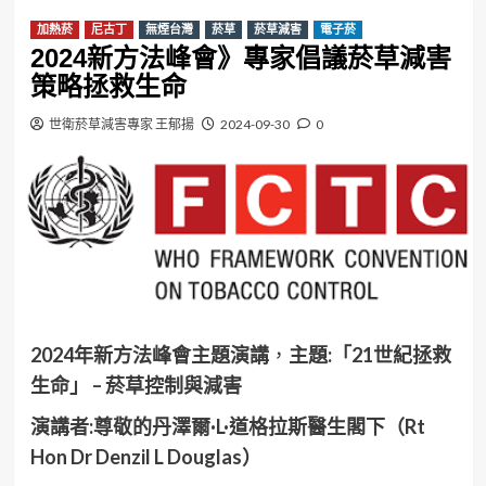
加熱菸
尼古丁
無煙台灣
菸草
菸草減害
電子菸
2024新方法峰會》專家倡議菸草減害
策略拯救生命
世衛菸草減害專家 王郁揚
2024-09-30
0
2024年新方法峰會主題演講
，
主題:「21世紀拯救
生命」 – 菸草控制與減害
演講者:尊敬的丹澤爾·L·道格拉斯醫生閣下（Rt
Hon Dr Denzil L Douglas）