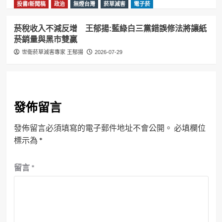
投書/新聞稿
政治
無煙台灣
菸草減害
電子菸
菸稅收入不減反增 王郁揚:藍綠白三黨錯誤修法將讓紙
菸銷量與黑市雙贏
世衛菸草減害專家 王郁揚
2026-07-29
發佈留言
發佈留言必須填寫的電子郵件地址不會公開。
必填欄位
標示為
*
留言
*