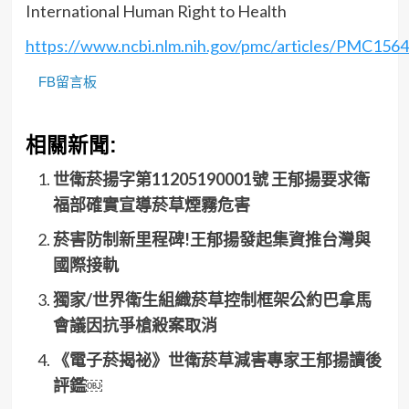
International Human Right to Health
https://www.ncbi.nlm.nih.gov/pmc/articles/PMC156
FB留言板
相關新聞:
世衛菸揚字第11205190001號 王郁揚要求衛
福部確實宣導菸草煙霧危害
菸害防制新里程碑!王郁揚發起集資推台灣與
國際接軌
獨家/世界衛生組織菸草控制框架公約巴拿馬
會議因抗爭槍殺案取消
《電子菸揭祕》世衛菸草減害專家王郁揚讀後
評鑑￼