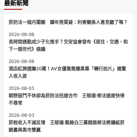
最新新聞
菸防法一個月闖關 鍾年晃質疑：利害關係人意見聽了嗎？
2026-08-08
長時間通勤成少子化推手？交安協會發布《居住，交通，和
下一個世代》倡議
2026-08-08
酒店紅牌週賺20萬！AV女優喬喬爆黑幕「轉行拍片」揭驚
人收入差
2026-08-05
朝野惡鬥不休卻為菸防法迅速合作 王郁揚:修法速度快得
不尋常
2026-08-03
菸稅收入不減反增 王郁揚:藍綠白三黨錯誤修法將讓紙菸
銷量與黑市雙贏