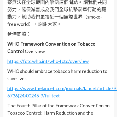
案無法在全球範圍內解決這個問題。 讓我們共同
努力，確保減害成為我們全球抗擊菸草行動的驅
動力，幫助我們更接近一個無煙世界（smoke-
free world），謝謝大家。
延伸閱讀：
WHO Framework Convention on Tobacco
Control
Overview
https://fctc.who.int/who-fctc/overview
WHO should embrace tobacco harm reduction to
save lives
https://www.thelancet.com/journals/lancet/article/P
6736(24)00245-9/fulltext
The Fourth Pillar of the Framework Convention on
Tobacco Control: Harm Reduction and the