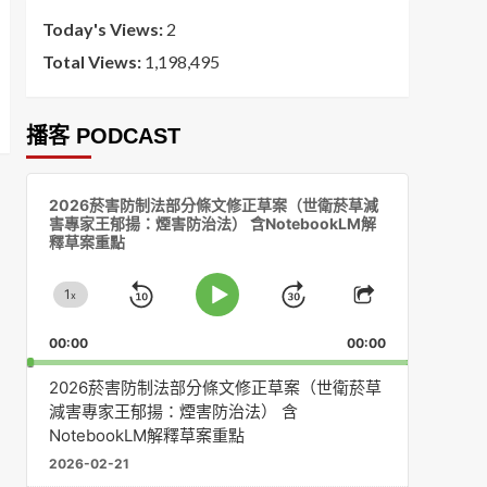
Today's Views:
2
Total Views:
1,198,495
播客 PODCAST
音
2026菸害防制法部分條文修正草案（世衛菸草減
訊
害專家王郁揚：煙害防治法） 含NotebookLM解
播
釋草案重點
放
器
1
x
Skip
Jump
Change
Play
Share
Playback
This
Pause
Backward
Forward
00:00
Rate
00:00
Episode
2026菸害防制法部分條文修正草案（世衛菸草
減害專家王郁揚：煙害防治法） 含
NotebookLM解釋草案重點
2026-02-21