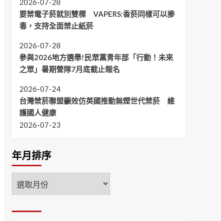
2026-07-28
要禁電子菸就別雙標 VAPERS:香菸同樣可以摻
毒，支持全面禁止紙菸
2026-07-28
參與2026地方選舉!民眾黨青年部「行動！未來
之眾」暑期營隊7月底截止報名
2026-07-24
台灣禁菸聯盟籲效仿英國推動無煙世代禁菸 維
護國人健康
2026-07-23
年月排序
年
月
排
序