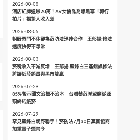
2026-08-08
酒店紅牌週賺20萬！AV女優喬喬爆黑幕「轉行
拍片」揭驚人收入差
2026-08-05
朝野惡鬥不休卻為菸防法迅速合作 王郁揚:修法
速度快得不尋常
2026-08-03
菸稅收入不減反增 王郁揚:藍綠白三黨錯誤修法
將讓紙菸銷量與黑市雙贏
2026-07-29
85%警示圖文治標不治本 台灣禁菸聯盟籲從源
頭終結紙菸
2026-07-29
罕見藍綠白朝野聯手！菸防法7月30日黨團協商
加重電子煙禁令