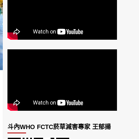
斗內WHO FCTC菸草減害專家 王郁揚