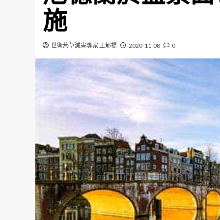
施
世衛菸草減害專家 王郁揚
2020-11-08
0