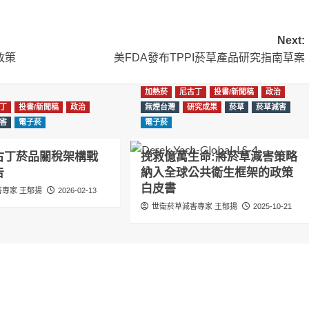
Next:
政策
美FDA發布TPPI菸草產品研究指南草案
加熱菸
尼古丁
投書/新聞稿
政治
丁
投書/新聞稿
政治
無煙台灣
研究成果
菸草
菸草減害
害
電子菸
電子菸
古丁菸品關稅架構戰
挽救億萬生命:將菸草減害策略
告
納入全球公共衛生框架的政策
白皮書
專家 王郁揚
2026-02-13
世衛菸草減害專家 王郁揚
2025-10-21