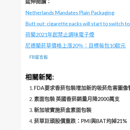
延伸閱讀：
Netherlands Mandates Plain Packaging
Butt out: cigarette packs will start to switch 
荷蘭2021年起禁止調味電子煙
尼德蘭菸草價格上漲20％：目標每包10歐元
FB留言板
相關新聞:
FDA要求香菸包裝增加新的吸菸危害圖像
素面包裝 英國香菸銷量月降2000萬支
新加坡實施菸盒素面包裝
菸草巨頭股價重跌：PMI與BAT均掉21%