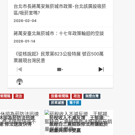
台北市長蔣萬安無菸城市政策-台北該廣設吸菸
區/吸菸室嗎?
2026-02-04
蔣萬安臺北無菸城市：十七年政策輪迴的空談
2026-01-14
《從核說起》民眾黨823公投特展 號召500萬
票展現台灣民意
2025-08-11
Previous
Show
Next
Episode
Episodes
Episode
Show
大罷免凸 <726,823反罷免主題曲> #大展鴻圖
List
Podcast
2025-07-05
Information
/新聞稿
政治
投書/新聞稿
政治
無煙台灣
دليل مناصرة السجائر الإلكترونية: التاريخ الخفي
菸草減害
電子菸
للحد من أضرار التبغ من قبل وزارة الصحة والرعاية
الاجتماعية #Fahad Al-Jalajel #فهد بن
休卻為菸防法迅速
菸稅收入不減反增 王郁揚:
عبدالرحمن الجلاجل #Sania Nishtar #ثانیہ نشتر;
揚:修法速度快得
藍綠白三黨錯誤修法將讓紙菸
2025-05-17
銷量與黑市雙贏