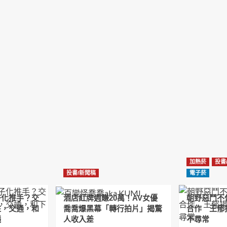
加熱菸
投書
投書/新聞稿
電子菸
子化推手？交
酒店紅牌週賺20萬！AV女優
朝野惡鬥不
住，交通，和
喬喬爆黑幕「轉行拍片」揭驚
合作 王郁
議
人收入差
不尋常