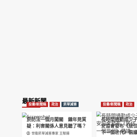
最新新聞
投書/新聞稿
政治
菸草減害
投書/新聞稿
政治
菸防法一個月闖關 鍾年晃質
長時間通勤成少
疑：利害關係人意見聽了嗎？
安協會發布《居
下一個世代》倡
世衛菸草減害專家 王郁揚