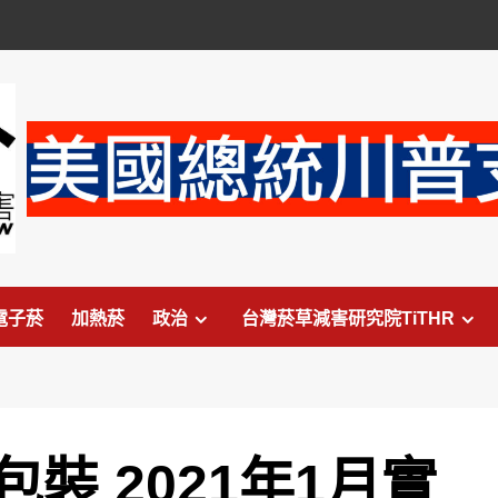
電子菸
加熱菸
政治
台灣菸草減害研究院TiTHR
裝 2021年1月實