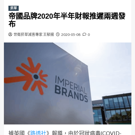
菸草
帝國品牌2020年半年財報推遲兩週發
布
世衛菸草減害專家 王郁揚
2020-05-08
0
據英國《
路透社
》報導，由於冠狀病毒(COVID-