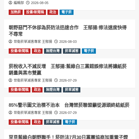
編輯部
2026-08-05
加熱菸
投書/新聞稿
政治
電子菸
朝野惡鬥不休卻為菸防法迅速合作 王郁揚:修法速度快得
不尋常
世衛菸草減害專家 王郁揚
2026-08-03
投書/新聞稿
政治
無煙台灣
菸草減害
電子菸
菸稅收入不減反增 王郁揚:藍綠白三黨錯誤修法將讓紙菸
銷量與黑市雙贏
世衛菸草減害專家 王郁揚
2026-07-29
投書/新聞稿
政治
無煙台灣
菸草減害
85%警示圖文治標不治本 台灣禁菸聯盟籲從源頭終結紙菸
世衛菸草減害專家 王郁揚
2026-07-29
投書/新聞稿
政治
菸草減害
電子菸
罕見藍綠白朝野聯手！菸防法7月30日黨團協商加重電子煙