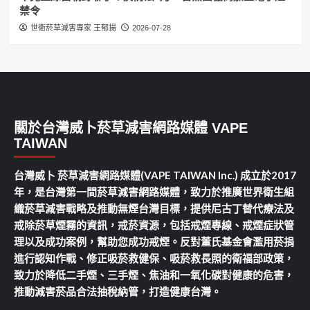
禁令
世衛菸草減害專家 王郁揚
2026-07-28
關於台灣威卜菸草減害網路媒體 VAPE
TAIWAN
台灣威卜 菸草減害網路媒體(VAPE TAIWAN Inc.) 成立於2017
年，是台灣第一間菸草減害網路媒體，致力於推廣世界衛生組
織菸草減害戰略及推動無煙台灣目標，提供尼古丁替代療法及
戒除菸草煙霧的資訊，戒菸資源，包括戒煙專線、戒煙症狀管
理以及成功案例，幫助您成功戒煙。反對董氏基金會濫用菸捐
進行認知作戰、修正吸菸救健保、吸菸救長照的衛福部政策，
致力於降低二手煙、三手煙、焦油和一氧化碳對健康的危害，
推動減害菸品合法抽稅納管，打造健康台灣。