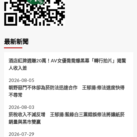
最新新聞
酒店紅牌週賺20萬！AV女優喬喬爆黑幕「轉行拍片」揭驚
人收入差
2026-08-05
朝野惡鬥不休卻為菸防法迅速合作 王郁揚:修法速度快得
不尋常
2026-08-03
菸稅收入不減反增 王郁揚:藍綠白三黨錯誤修法將讓紙菸
銷量與黑市雙贏
2026-07-29