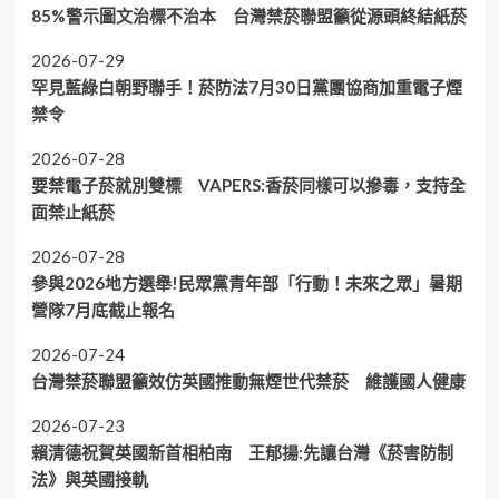
85%警示圖文治標不治本 台灣禁菸聯盟籲從源頭終結紙菸
2026-07-29
罕見藍綠白朝野聯手！菸防法7月30日黨團協商加重電子煙
禁令
2026-07-28
要禁電子菸就別雙標 VAPERS:香菸同樣可以摻毒，支持全
面禁止紙菸
2026-07-28
參與2026地方選舉!民眾黨青年部「行動！未來之眾」暑期
營隊7月底截止報名
2026-07-24
台灣禁菸聯盟籲效仿英國推動無煙世代禁菸 維護國人健康
2026-07-23
賴清德祝賀英國新首相柏南 王郁揚:先讓台灣《菸害防制
法》與英國接軌