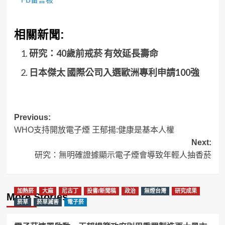
相關新聞:
研究：40歲前戒菸 有效延長壽命
日本傑太 國際公司入選歐洲專利申請100強
Post
Previous:
WHO支持開放電子煙 王郁揚:健康是基本人權
navigation
Next:
研究：無明確證據顯示電子煙會導致年輕人抽香菸
加熱菸
大麻
尼古丁
投書/新聞稿
政治
無煙台灣
研究成果
More Stories
菸草
菸草減害
電子菸