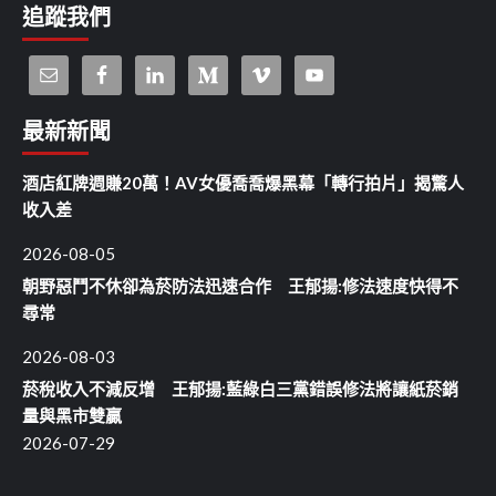
追蹤我們
最新新聞
酒店紅牌週賺20萬！AV女優喬喬爆黑幕「轉行拍片」揭驚人
收入差
2026-08-05
朝野惡鬥不休卻為菸防法迅速合作 王郁揚:修法速度快得不
尋常
2026-08-03
菸稅收入不減反增 王郁揚:藍綠白三黨錯誤修法將讓紙菸銷
量與黑市雙贏
2026-07-29