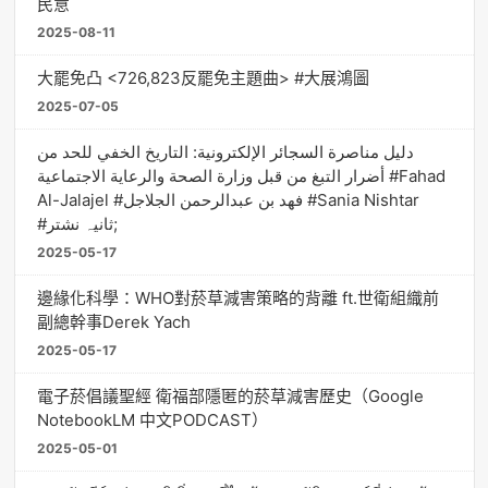
民意
2025-08-11
大罷免凸 <726,823反罷免主題曲> #大展鴻圖
2025-07-05
دليل مناصرة السجائر الإلكترونية: التاريخ الخفي للحد من
أضرار التبغ من قبل وزارة الصحة والرعاية الاجتماعية #Fahad
Al-Jalajel #فهد بن عبدالرحمن الجلاجل #Sania Nishtar
#ثانیہ نشتر;
2025-05-17
邊緣化科學：WHO對菸草減害策略的背離 ft.世衛組織前
副總幹事Derek Yach
2025-05-17
電子菸倡議聖經 衛福部隱匿的菸草減害歷史（Google
NotebookLM 中文PODCAST）
2025-05-01