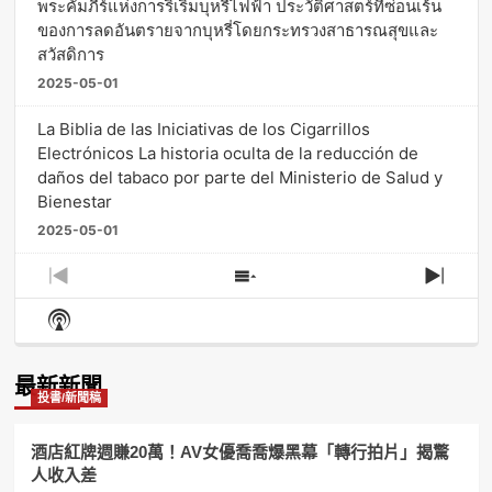
พระคัมภีร์แห่งการริเริ่มบุหรี่ไฟฟ้า ประวัติศาสตร์ที่ซ่อนเร้น
ของการลดอันตรายจากบุหรี่โดยกระทรวงสาธารณสุขและ
สวัสดิการ
2025-05-01
La Biblia de las Iniciativas de los Cigarrillos
Electrónicos La historia oculta de la reducción de
daños del tabaco por parte del Ministerio de Salud y
Bienestar
2025-05-01
Previous
Show
Next
Episode
Episodes
Episo
Show
List
Podcast
Information
最新新聞
投書/新聞稿
酒店紅牌週賺20萬！AV女優喬喬爆黑幕「轉行拍片」揭驚
人收入差