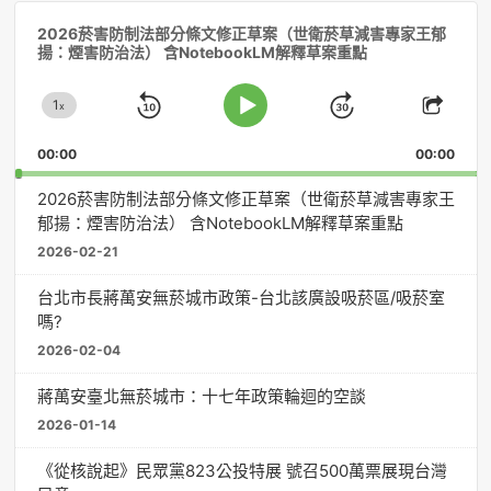
音
2026菸害防制法部分條文修正草案（世衛菸草減害專家王郁
訊
揚：煙害防治法） 含NotebookLM解釋草案重點
播
放
1
器
x
Skip
Jump
Change
Play
Shar
Playback
This
Pause
Backward
Forward
00:00
Rate
00:00
Episo
2026菸害防制法部分條文修正草案（世衛菸草減害專家王
郁揚：煙害防治法） 含NotebookLM解釋草案重點
2026-02-21
台北市長蔣萬安無菸城市政策-台北該廣設吸菸區/吸菸室
嗎?
2026-02-04
蔣萬安臺北無菸城市：十七年政策輪迴的空談
2026-01-14
《從核說起》民眾黨823公投特展 號召500萬票展現台灣