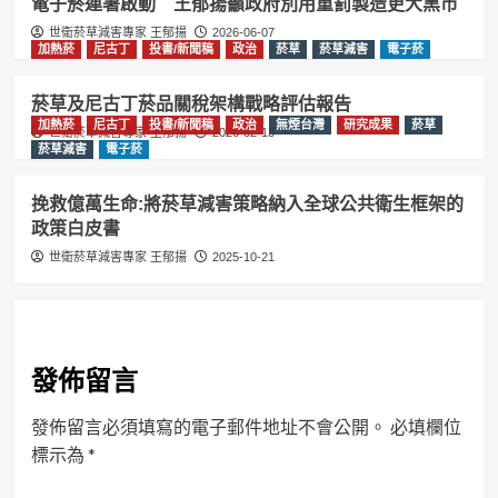
電子菸連署啟動 王郁揚籲政府別用重罰製造更大黑市
世衛菸草減害專家 王郁揚
2026-06-07
加熱菸
尼古丁
投書/新聞稿
政治
菸草
菸草減害
電子菸
菸草及尼古丁菸品關稅架構戰略評估報告
加熱菸
尼古丁
投書/新聞稿
政治
無煙台灣
研究成果
菸草
世衛菸草減害專家 王郁揚
2026-02-13
菸草減害
電子菸
挽救億萬生命:將菸草減害策略納入全球公共衛生框架的
政策白皮書
世衛菸草減害專家 王郁揚
2025-10-21
發佈留言
發佈留言必須填寫的電子郵件地址不會公開。
必填欄位
標示為
*