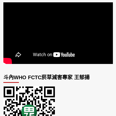
斗內WHO FCTC菸草減害專家 王郁揚