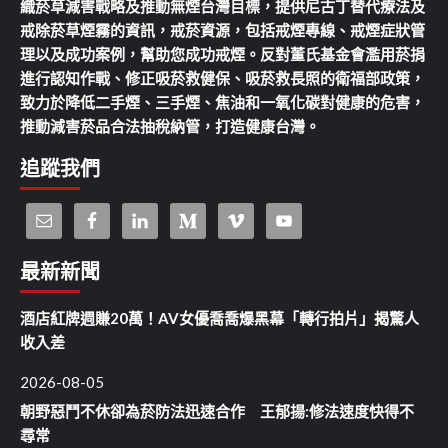
織菸草減害戰略及推動無煙台灣目標，提供尼古丁替代療法及
戒除菸草煙霧的資訊，戒菸資源，包括戒煙專線、戒煙症狀管
理以及成功案例，幫助您成功戒煙。反對董氏基金會濫用菸捐
進行認知作戰、修正吸菸救健保、吸菸救長照的衛福部政策，
致力於降低二手煙、三手煙、焦油和一氧化碳對健康的危害，
推動減害菸品合法抽稅納管，打造健康台灣。
追蹤我們
最新新聞
酒店紅牌週賺20萬！AV女優喬喬爆黑幕「轉行拍片」揭驚人
收入差
2026-08-05
朝野惡鬥不休卻為菸防法迅速合作 王郁揚:修法速度快得不
尋常