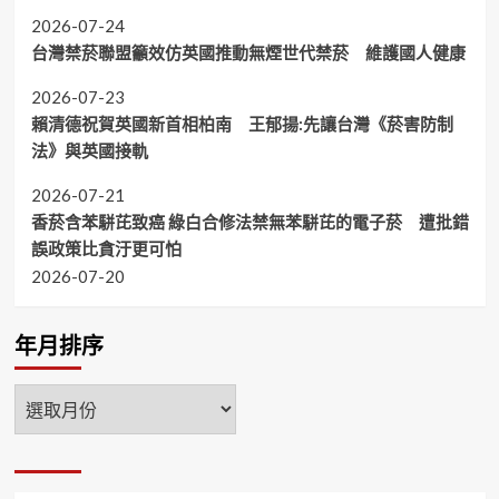
2026-07-24
台灣禁菸聯盟籲效仿英國推動無煙世代禁菸 維護國人健康
2026-07-23
賴清德祝賀英國新首相柏南 王郁揚:先讓台灣《菸害防制
法》與英國接軌
2026-07-21
香菸含苯駢芘致癌 綠白合修法禁無苯駢芘的電子菸 遭批錯
誤政策比貪汙更可怕
2026-07-20
年月排序
年
月
排
序