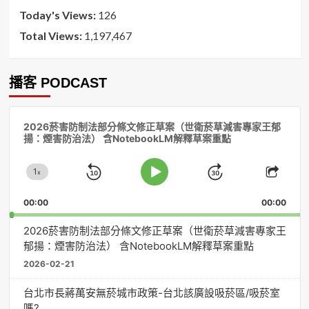
Today's Views:
126
Total Views:
1,197,467
播客 PODCAST
音
2026菸害防制法部分條文修正草案（世衛菸草減害專家王郁
訊
揚：煙害防治法） 含NotebookLM解釋草案重點
播
放
1
器
x
Skip
Jump
Change
Play
Shar
Playback
This
Pause
Backward
Forward
00:00
Rate
00:00
Episo
2026菸害防制法部分條文修正草案（世衛菸草減害專家王
郁揚：煙害防治法） 含NotebookLM解釋草案重點
2026-02-21
台北市長蔣萬安無菸城市政策-台北該廣設吸菸區/吸菸室
嗎?