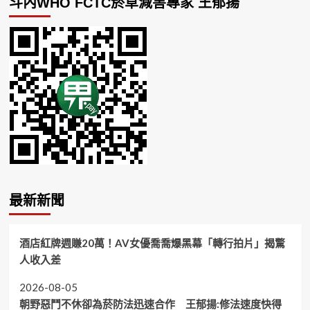
斗內WHO FCTC菸草減害專家 王郁揚
最新新聞
酒店紅牌週賺20萬！AV女優喬喬爆黑幕「轉行拍片」揭驚
人收入差
2026-08-05
朝野惡鬥不休卻為菸防法迅速合作 王郁揚:修法速度快得