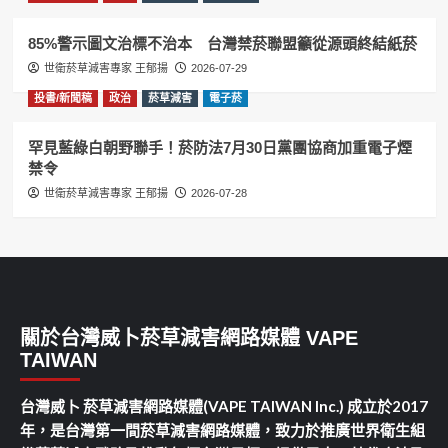
85%警示圖文治標不治本 台灣禁菸聯盟籲從源頭終結紙菸
世衛菸草減害專家 王郁揚
2026-07-29
投書/新聞稿
政治
菸草減害
電子菸
罕見藍綠白朝野聯手！菸防法7月30日黨團協商加重電子煙
禁令
世衛菸草減害專家 王郁揚
2026-07-28
關於台灣威卜菸草減害網路媒體 VAPE
TAIWAN
台灣威卜 菸草減害網路媒體(VAPE TAIWAN Inc.) 成立於2017
年，是台灣第一間菸草減害網路媒體，致力於推廣世界衛生組