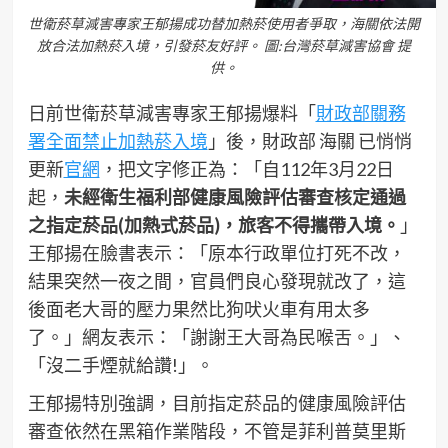
世衛菸草減害專家王郁揚成功替加熱菸使用者爭取，海關依法開
放合法加熱菸入境，引發菸友好評。 圖:台灣菸草減害協會 提
供。
日前世衛菸草減害專家王郁揚爆料「
財政部關務
署全面禁止加熱菸入境
」後，財政部 海關 已悄悄
更新
官網
，把文字修正為：「自112年3月22日
起，
未經衛生福利部健康風險評估審查核定通過
之指定菸品(加熱式菸品)，旅客不得攜帶入境。
」
王郁揚在臉書表示：「原本行政單位打死不改，
結果突然一夜之間，官員們良心發現就改了，這
後面老大哥的壓力果然比狗吠火車有用太多
了。」網友表示：「謝謝王大哥為民喉舌。」、
「沒二手煙就給讚!」。
王郁揚特別強調，目前指定菸品的健康風險評估
審查依然在黑箱作業階段，不管是菲利普莫里斯