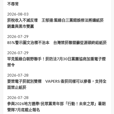
不尋常
2026-08-03
菸稅收入不減反增 王郁揚:藍綠白三黨錯誤修法將讓紙菸
銷量與黑市雙贏
2026-07-29
85%警示圖文治標不治本 台灣禁菸聯盟籲從源頭終結紙菸
2026-07-29
罕見藍綠白朝野聯手！菸防法7月30日黨團協商加重電子煙
禁令
2026-07-28
要禁電子菸就別雙標 VAPERS:香菸同樣可以摻毒，支持全
面禁止紙菸
2026-07-28
參與2026地方選舉!民眾黨青年部「行動！未來之眾」暑期
營隊7月底截止報名