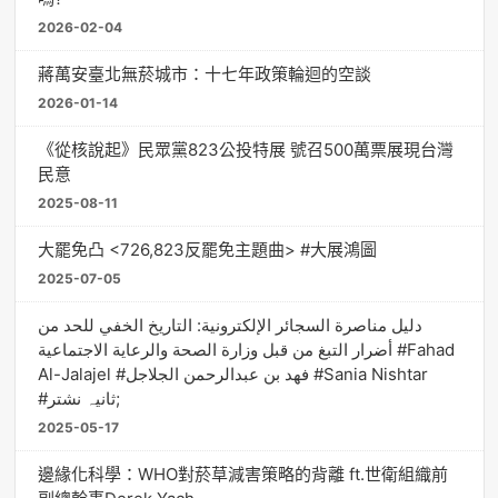
2026-02-04
蔣萬安臺北無菸城市：十七年政策輪迴的空談
2026-01-14
《從核說起》民眾黨823公投特展 號召500萬票展現台灣
民意
2025-08-11
大罷免凸 <726,823反罷免主題曲> #大展鴻圖
2025-07-05
دليل مناصرة السجائر الإلكترونية: التاريخ الخفي للحد من
أضرار التبغ من قبل وزارة الصحة والرعاية الاجتماعية #Fahad
Al-Jalajel #فهد بن عبدالرحمن الجلاجل #Sania Nishtar
#ثانیہ نشتر;
2025-05-17
邊緣化科學：WHO對菸草減害策略的背離 ft.世衛組織前