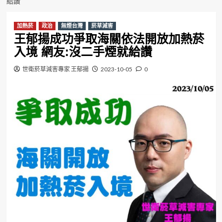
給讚
加熱菸
政治
無煙台灣
菸草減害
王郁揚成功爭取海關依法開放加熱菸
入境 網友:沒二手煙就給讚
世衛菸草減害專家 王郁揚
2023-10-05
0