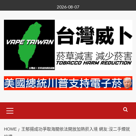
Skip
2026-08-07
to
content
Primary
Menu
HOME
王郁揚成功爭取海關依法開放加熱菸入境 網友:沒二手煙就