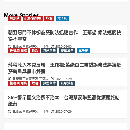
More Stories
加熱菸
投書/新聞稿
政治
電子菸
朝野惡鬥不休卻為菸防法迅速合作 王郁揚:修法速度快
得不尋常
世衛菸草減害專家 王郁揚
2026-08-03
投書/新聞稿
政治
無煙台灣
菸草減害
電子菸
菸稅收入不減反增 王郁揚:藍綠白三黨錯誤修法將讓紙
菸銷量與黑市雙贏
世衛菸草減害專家 王郁揚
2026-07-29
投書/新聞稿
政治
無煙台灣
菸草減害
85%警示圖文治標不治本 台灣禁菸聯盟籲從源頭終結
紙菸
世衛菸草減害專家 王郁揚
2026-07-29