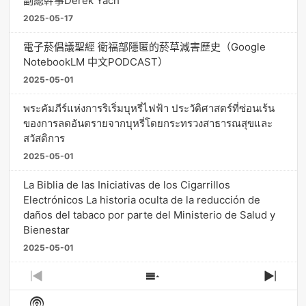
副總幹事Derek Yach
2025-05-17
電子菸倡議聖經 衛福部隱匿的菸草減害歷史（Google
NotebookLM 中文PODCAST）
2025-05-01
พระคัมภีร์แห่งการริเริ่มบุหรี่ไฟฟ้า ประวัติศาสตร์ที่ซ่อนเร้น
ของการลดอันตรายจากบุหรี่โดยกระทรวงสาธารณสุขและ
สวัสดิการ
2025-05-01
La Biblia de las Iniciativas de los Cigarrillos
Electrónicos La historia oculta de la reducción de
daños del tabaco por parte del Ministerio de Salud y
Bienestar
2025-05-01
Previous
Show
Next
Episode
Episodes
Episo
Show