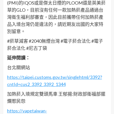
(PMI)的IQOS或是傑太日煙的PLOOM還是英美菸
草的GLO，目前沒有任何一款加熱菸產品通過台
灣衛生福利部審查，因此目前攜帶任何加熱菸產
品入境台灣仍是違法的，請近期友出國的大家特
別留意。
#菸草減害 #2040無煙台灣 #電子菸合法化 #電子
菸合法化 #尼古丁袋
延伸閱讀：
台北關網站
https://taipei.customs.gov.tw/singlehtml/3392?
cntId=cus2_3392_3392_1344
加熱菸入境規定雙頭馬車 王郁揚:財政部衛福部擺
爛惹民怨
https://vapetaiwan-