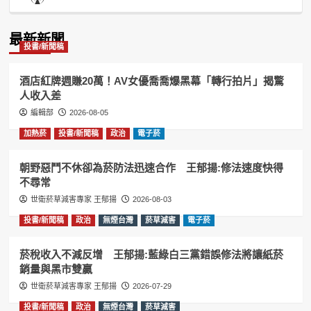
List
Podcast
Information
最新新聞
投書/新聞稿
酒店紅牌週賺20萬！AV女優喬喬爆黑幕「轉行拍片」揭驚
人收入差
編輯部
2026-08-05
加熱菸
投書/新聞稿
政治
電子菸
朝野惡鬥不休卻為菸防法迅速合作 王郁揚:修法速度快得
不尋常
世衛菸草減害專家 王郁揚
2026-08-03
投書/新聞稿
政治
無煙台灣
菸草減害
電子菸
菸稅收入不減反增 王郁揚:藍綠白三黨錯誤修法將讓紙菸
銷量與黑市雙贏
世衛菸草減害專家 王郁揚
2026-07-29
投書/新聞稿
政治
無煙台灣
菸草減害