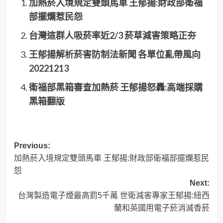
加熱菸入境規定雙頭馬車 王郁揚:財政部衛福
部擺爛惹民怨
台灣這群人吸菸率近2/3 菸草減害策略正夯
王郁揚解析菸害防制法新聞 各單位亂帶風向
20221213
衛福部黑箱審查加熱菸 王郁揚怒轟:高端採購
黑箱翻版
Post
Previous:
加熱菸入境規定雙頭馬車 王郁揚:財政部衛福部擺爛惹民
navigation
怨
Next:
台灣製造電子煙最高罰5千萬 世衛減害專家王郁揚:紐西
蘭和英國用電子菸消滅香菸