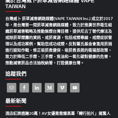
關於台灣威卜菸草減害網路媒體 VAPE
TAIWAN
台灣威卜 菸草減害網路媒體(VAPE TAIWAN Inc.) 成立於2017
年，是台灣第一間菸草減害網路媒體，致力於推廣世界衛生組
織菸草減害戰略及推動無煙台灣目標，提供尼古丁替代療法及
戒除菸草煙霧的資訊，戒菸資源，包括戒煙專線、戒煙症狀管
理以及成功案例，幫助您成功戒煙。反對董氏基金會濫用菸捐
進行認知作戰、修正吸菸救健保、吸菸救長照的衛福部政策，
致力於降低二手煙、三手煙、焦油和一氧化碳對健康的危害，
推動減害菸品合法抽稅納管，打造健康台灣。
追蹤我們
最新新聞
酒店紅牌週賺20萬！AV女優喬喬爆黑幕「轉行拍片」揭驚人