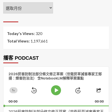
年
月
排
序
Today's Views:
320
Total Views:
1,197,661
播客 PODCAST
音
2026菸害防制法部分條文修正草案（世衛菸草減害專家王郁
訊
揚：煙害防治法） 含NotebookLM解釋草案重點
播
放
1
器
x
Skip
Jump
Change
Play
Shar
Playback
This
Pause
Backward
Forward
00:00
Rate
00:00
Episo
2026菸害防制法部分條文修正草案（世衛菸草減害專家王