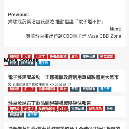
Post
Previous:
輝瑞戒菸藥增自殺風險 推動倡議「電子煙不好」
navigation
Next:
英美菸草推出首款CBD電子煙 Vuse CBD Zone
加熱菸
大麻
尼古丁
投書/新聞稿
政治
無煙台灣
研究成果
More Stories
菸草
菸草減害
電子菸
電子菸連署啟動 王郁揚籲政府別用重罰製造更大黑市
世衛菸草減害專家 王郁揚
2026-06-07
加熱菸
尼古丁
投書/新聞稿
政治
菸草
菸草減害
電子菸
菸草及尼古丁菸品關稅架構戰略評估報告
加熱菸
尼古丁
投書/新聞稿
政治
無煙台灣
研究成果
菸草
世衛菸草減害專家 王郁揚
2026-02-13
菸草減害
電子菸