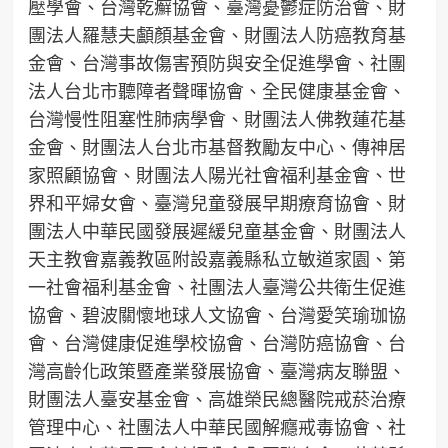
壓學會、台灣乾癬協會、臺灣憂鬱症防治會、財
團法人羅慧夫顱顏基金會、財團法人防癌教育基
金會、台灣事故傷害預防與安全促進學會、社團
法人台北市聽障者聲暉協會、全民健康基金會、
台灣慢性阻塞性肺病學會、財團法人佛教蓮花基
金會、財團法人台北市基督教勵友中心、傳神居
家照顧協會、財團法人陽光社會福利基金會、世
界和平婦女會、臺灣兒童發展早期療育協會、財
團法人中華民國發展遲緩兒童基金會、財團法人
天主教會嘉義教區附設嘉義縣私立敏道家園、第
一社會福利基金會、社團法人臺灣公共衛生促進
協會、碧波關懷地球人文協會、台灣愛笑瑜珈協
會、台灣健康促進學校協會、台灣防癌協會、台
灣高齡化政策暨產業發展協會、臺灣病友聯盟、
財團法人臺安基金會、高雄榮民總醫院戒菸治療
管理中心、社團法人中華民國解癮戒毒協會、社