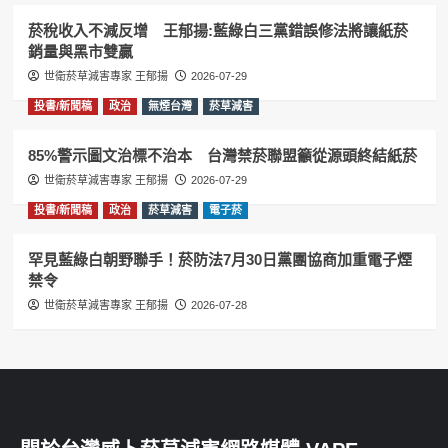
菸稅收入不減反增 王郁揚:藍綠白三黨錯誤修法將讓紙菸
銷量與黑市雙贏
世衛菸草減害專家 王郁揚
2026-07-29
投書/新聞稿
政治
無煙台灣
菸草減害
85%警示圖文治標不治本 台灣禁菸聯盟籲從源頭終結紙菸
世衛菸草減害專家 王郁揚
2026-07-29
投書/新聞稿
政治
菸草減害
電子菸
罕見藍綠白朝野聯手！菸防法7月30日黨團協商加重電子煙
禁令
世衛菸草減害專家 王郁揚
2026-07-28