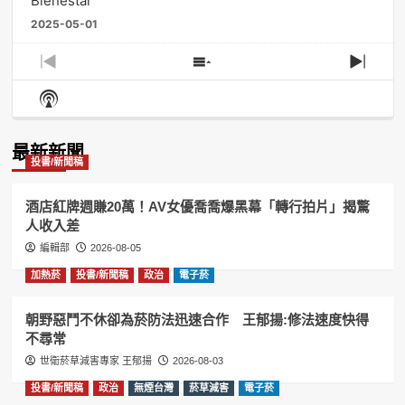
Bienestar
2025-05-01
Previous
Show
Next
Episode
Episodes
Episo
Show
List
Podcast
Information
最新新聞
投書/新聞稿
酒店紅牌週賺20萬！AV女優喬喬爆黑幕「轉行拍片」揭驚
人收入差
編輯部
2026-08-05
加熱菸
投書/新聞稿
政治
電子菸
朝野惡鬥不休卻為菸防法迅速合作 王郁揚:修法速度快得
不尋常
世衛菸草減害專家 王郁揚
2026-08-03
投書/新聞稿
政治
無煙台灣
菸草減害
電子菸