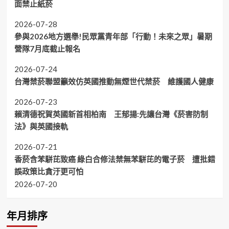
面禁止紙菸
2026-07-28
參與2026地方選舉!民眾黨青年部「行動！未來之眾」暑期
營隊7月底截止報名
2026-07-24
台灣禁菸聯盟籲效仿英國推動無煙世代禁菸 維護國人健康
2026-07-23
賴清德祝賀英國新首相柏南 王郁揚:先讓台灣《菸害防制
法》與英國接軌
2026-07-21
香菸含苯駢芘致癌 綠白合修法禁無苯駢芘的電子菸 遭批錯
誤政策比貪汙更可怕
2026-07-20
年月排序