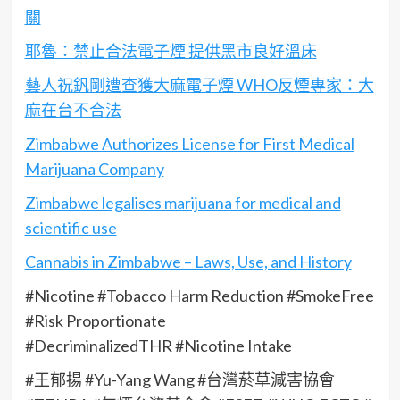
關
耶魯：禁止合法電子煙 提供黑市良好溫床
藝人祝釩剛遭查獲大麻電子煙 WHO反煙專家：大
麻在台不合法
Zimbabwe Authorizes License for First Medical
Marijuana Company
Zimbabwe legalises marijuana for medical and
scientific use
Cannabis in Zimbabwe – Laws, Use, and History
#Nicotine #Tobacco Harm Reduction #SmokeFree
#Risk Proportionate
#DecriminalizedTHR #Nicotine Intake
#王郁揚 #Yu-Yang Wang #台灣菸草減害協會