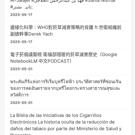
Al-Jalajel #فهد بن عبدالرحمن الجلاجل #Sania Nishtar
#ثانیہ نشتر;
2025-05-17
邊緣化科學：WHO對菸草減害策略的背離 ft.世衛組織前
副總幹事Derek Yach
2025-05-17
電子菸倡議聖經 衛福部隱匿的菸草減害歷史（Google
NotebookLM 中文PODCAST）
2025-05-01
พระคัมภีร์แห่งการริเริ่มบุหรี่ไฟฟ้า ประวัติศาสตร์ที่ซ่อนเร้น
ของการลดอันตรายจากบุหรี่โดยกระทรวงสาธารณสุขและ
สวัสดิการ
2025-05-01
La Biblia de las Iniciativas de los Cigarrillos
Electrónicos La historia oculta de la reducción de
daños del tabaco por parte del Ministerio de Salud y