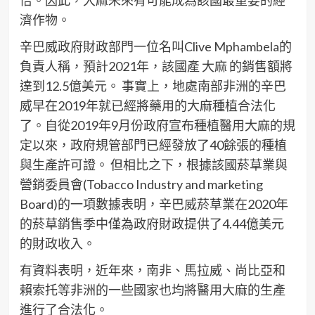
倍。因此，大麻未來有可能成為該國最重要的經
濟作物。
辛巴威政府財政部門一位名叫Clive Mphambela的
負責人稱，預計2021年，該國產 大麻 的銷售額將
達到12.5億美元。 事實上，地處南部非洲的辛巴
威早在2019年就已經將藥用的大麻種植合法化
了。自從2019年9月份政府宣布種植醫用大麻的規
定以來，政府規管部門已經發放了40餘張的種植
與生產許可證。 但相比之下，根據該國菸草業與
營銷委員會(Tobacco Industry and marketing
Board)的一項數據表明，辛巴威菸草業在2020年
的菸草銷售季中僅為政府財政提供了4.44億美元
的財政收入。
有資料表明，近年來，南非、馬拉威、尚比亞和
賴索托等非洲的一些國家也均將醫用大麻的生產
進行了合法化。