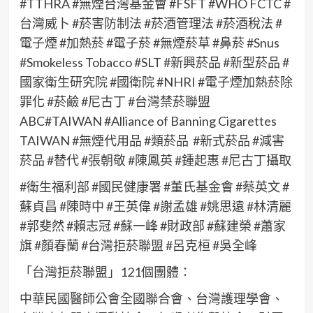
#TTHRA #無煙台灣基金會 #FSFT #WHO FCTC #
台灣威卜 #菸害防制法 #菸酒管理法 #菸酒稅法 #
電子煙 #加熱菸 #電子菸 #無煙菸草 #鼻菸 #Snus
#Smokeless Tobacco #SLT #新興菸品 #新型菸品 #
國家衛生研究院 #國衛院 #NHRI #電子煙加熱菸除
罪化 #菸鹼 #尼古丁 #台灣禁菸聯盟
ABC#TAIWAN #Alliance of Banning Cigarettes
TAIWAN #無煙代用品 #類菸品 #新式菸品 #減害
菸品 #替代 #張朝敬 #陳鳳英 #鍾起惠 #尼古丁攝取
#衛生福利部 #國民健康署 #董氏基金會 #蔡英文 #
蘇貞昌 #陳時中 #王英偉 #謝孟雄 #姚思遠 #林清麗
#郭斐然 #賴志冠 #蘇一峰 #財政部 #蘇建榮 #蕭家
旗 #顏春蘭 #台灣拒菸聯盟 #呂克桓 #吳全峰
「台灣拒菸聯盟」121個團體：
中華民國醫師公會全國聯合會、台灣護理學會、