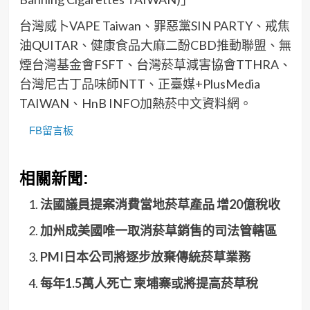
台灣威卜VAPE Taiwan、罪惡黨SIN PARTY、戒焦
油QUITAR、健康食品大麻二酚CBD推動聯盟、無
煙台灣基金會FSFT、台灣菸草減害協會TTHRA、
台灣尼古丁品味師NTT、正臺媒+PlusMedia
TAIWAN、HnB INFO加熱菸中文資料網。
FB留言板
相關新聞:
法國議員提案消費當地菸草產品 增20億稅收
加州成美國唯一取消菸草銷售的司法管轄區
PMI日本公司將逐步放棄傳統菸草業務
每年1.5萬人死亡 柬埔寨或將提高菸草稅