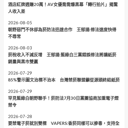
酒店紅牌週賺20萬！AV女優喬喬爆黑幕「轉行拍片」揭驚
人收入差
2026-08-05
朝野惡鬥不休卻為菸防法迅速合作 王郁揚:修法速度快得
不尋常
2026-08-03
菸稅收入不減反增 王郁揚:藍綠白三黨錯誤修法將讓紙菸
銷量與黑市雙贏
2026-07-29
85%警示圖文治標不治本 台灣禁菸聯盟籲從源頭終結紙菸
2026-07-29
罕見藍綠白朝野聯手！菸防法7月30日黨團協商加重電子煙
禁令
2026-07-28
要禁電子菸就別雙標 VAPERS:香菸同樣可以摻毒，支持全