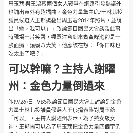
周玉蔻 與王鴻薇兩個女人戰爭在網路引發熱議外
也蹦出意外有趣插曲，金色力量黨主席/士林北投
議員候選人王郁揚翻出周玉蔻2014年照片，並說
出「她，我可以」，政論節目國民大會談及此事
時現場一片笑聲，觀眾注意到來賓黃暐瀚卻是一
臉面癱，讓觀眾大笑，他應該在想：「你口味也
吃太重了吧？」
可以幹嘛？主持人謝曜
州：金色力量倒過來
昨(9/26)日TVBS政論節目國民大會上討論到金色
力量士林北投議員候選人王郁揚表態對周玉蔻
「可以」，主持人謝曜州表示，為了熟女級女
神，王郁揚可以為了周玉蔻把金色力量四個字倒