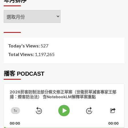
年月排序
年
月
排
序
Today's Views:
527
Total Views:
1,197,265
播客 PODCAST
音
2026菸害防制法部分條文修正草案（世衛菸草減害專家王郁
訊
揚：煙害防治法） 含NotebookLM解釋草案重點
播
放
1
器
x
Skip
Jump
Change
Play
Shar
Playback
This
Pause
Backward
Forward
00:00
Rate
00:00
Episo