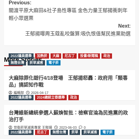
Post
Previous:
關渡平原大麻田&社子島性專區 金色力量王郁揚衝刺年
navigation
輕小眾選票
Next:
王郁揚曝周玉蔻亂咬盤算:吸仇恨值幫民進黨助選
2022議員選舉
加熱菸
大麻
尼古丁
投書/新聞稿
政治
More Stories
無煙台灣
菸草減害
電子菸
大麻除罪化遊行4/18登場 王郁揚怒轟：政府用「類毒
品」搞認知作戰
編輯部
2026-04-17
2022議員選舉
2024總統立委選舉
政治
台灣維新總統參選人蘇煥智批：檢察官淪為民進黨的政
治打手
世衛菸草減害專家 王郁揚
2023-06-03
0
2022議員選舉
尼古丁
無煙台灣
菸草
菸草減害
電子菸