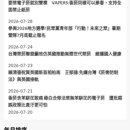
要禁電子菸就別雙標 VAPERS:香菸同樣可以摻毒，支持全
面禁止紙菸
2026-07-28
參與2026地方選舉!民眾黨青年部「行動！未來之眾」暑期
營隊7月底截止報名
2026-07-24
台灣禁菸聯盟籲效仿英國推動無煙世代禁菸 維護國人健康
2026-07-23
賴清德祝賀英國新首相柏南 王郁揚:先讓台灣《菸害防制
法》與英國接軌
2026-07-21
香菸含苯駢芘致癌 綠白合修法禁無苯駢芘的電子菸 遭批錯
誤政策比貪汙更可怕
2026-07-20