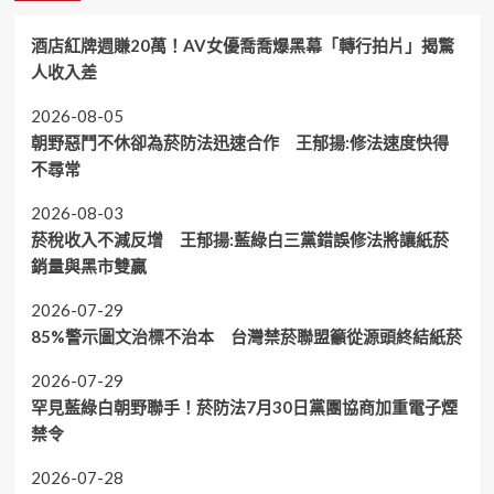
酒店紅牌週賺20萬！AV女優喬喬爆黑幕「轉行拍片」揭驚
人收入差
2026-08-05
朝野惡鬥不休卻為菸防法迅速合作 王郁揚:修法速度快得
不尋常
2026-08-03
菸稅收入不減反增 王郁揚:藍綠白三黨錯誤修法將讓紙菸
銷量與黑市雙贏
2026-07-29
85%警示圖文治標不治本 台灣禁菸聯盟籲從源頭終結紙菸
2026-07-29
罕見藍綠白朝野聯手！菸防法7月30日黨團協商加重電子煙
禁令
2026-07-28