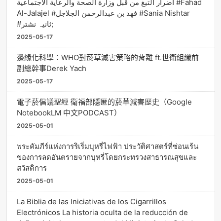
أضرار التبغ من قبل وزارة الصحة والرعاية الاجتماعية #Fahad
Al-Jalajel #فهد بن عبدالرحمن الجلاجل #Sania Nishtar
#ثانیہ نشتر;
2025-05-17
邊緣化科學：WHO對菸草減害策略的背離 ft.世衛組織前
副總幹事Derek Yach
2025-05-17
電子菸倡議聖經 衛福部隱匿的菸草減害歷史（Google
NotebookLM 中文PODCAST）
2025-05-01
พระคัมภีร์แห่งการริเริ่มบุหรี่ไฟฟ้า ประวัติศาสตร์ที่ซ่อนเร้น
ของการลดอันตรายจากบุหรี่โดยกระทรวงสาธารณสุขและ
สวัสดิการ
2025-05-01
La Biblia de las Iniciativas de los Cigarrillos
Electrónicos La historia oculta de la reducción de