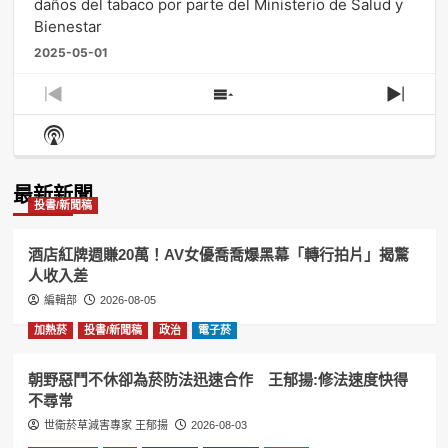
daños del tabaco por parte del Ministerio de Salud y
Bienestar
2025-05-01
Previous
Show
Next
Episode
Episodes
Episo
Show
List
Podcast
Information
最新新聞
投書/新聞稿
酒店紅牌週賺20萬！AV女優喬喬爆黑幕「轉行拍片」揭驚
人收入差
編輯部
2026-08-05
加熱菸
投書/新聞稿
政治
電子菸
朝野惡鬥不休卻為菸防法迅速合作 王郁揚:修法速度快得
不尋常
世衛菸草減害專家 王郁揚
2026-08-03