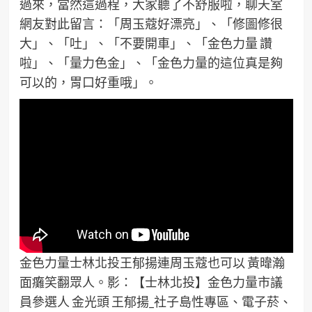
過來，當然這過程，大家聽了不舒服啦，聊天室
網友對此留言：「周玉蔻好漂亮」、「修圖修很
大」、「吐」、「不要開車」、「金色力量 讚
啦」、「量力色金」、「金色力量的這位真是夠
可以的，胃口好重哦」。
金色力量士林北投王郁揚連周玉蔻也可以 黃暐瀚
面癱笑翻眾人。影：【士林北投】金色力量市議
員參選人 金光頭 王郁揚_社子島性專區、電子菸、