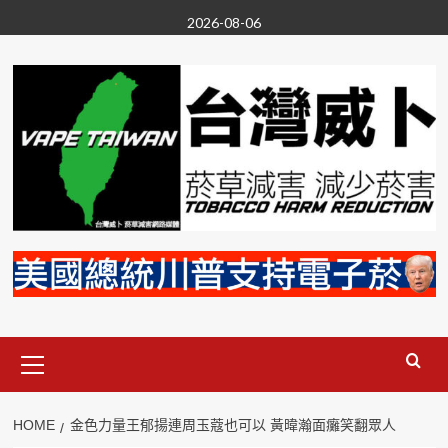
Skip
2026-08-06
to
content
Primary
Menu
HOME
金色力量王郁揚連周玉蔻也可以 黃暐瀚面癱笑翻眾人