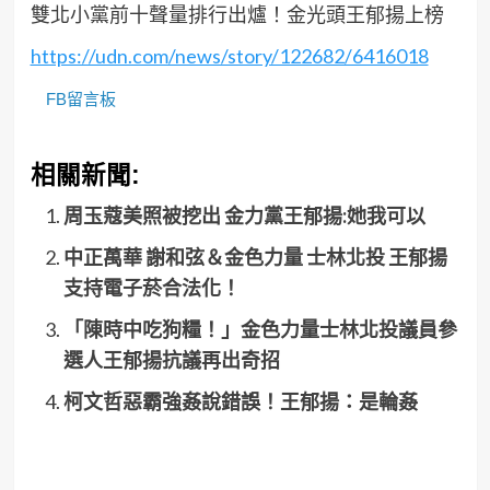
雙北小黨前十聲量排行出爐！金光頭王郁揚上榜
https://udn.com/news/story/122682/6416018
FB留言板
相關新聞:
周玉蔻美照被挖出 金力黨王郁揚:她我可以
中正萬華 謝和弦＆金色力量 士林北投 王郁揚
支持電子菸合法化！
「陳時中吃狗糧！」金色力量士林北投議員參
選人王郁揚抗議再出奇招
柯文哲惡霸強姦說錯誤！王郁揚：是輪姦