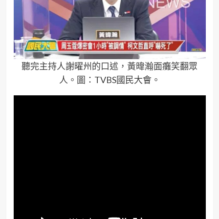
聽完主持人謝曜州的口述，黃暐瀚面癱笑翻眾
人。圖：TVBS國民大會。