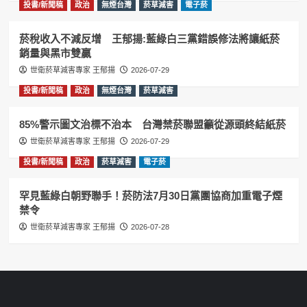
投書/新聞稿
政治
無煙台灣
菸草減害
電子菸
菸稅收入不減反增 王郁揚:藍綠白三黨錯誤修法將讓紙菸
銷量與黑市雙贏
世衛菸草減害專家 王郁揚
2026-07-29
投書/新聞稿
政治
無煙台灣
菸草減害
85%警示圖文治標不治本 台灣禁菸聯盟籲從源頭終結紙菸
世衛菸草減害專家 王郁揚
2026-07-29
投書/新聞稿
政治
菸草減害
電子菸
罕見藍綠白朝野聯手！菸防法7月30日黨團協商加重電子煙
禁令
世衛菸草減害專家 王郁揚
2026-07-28