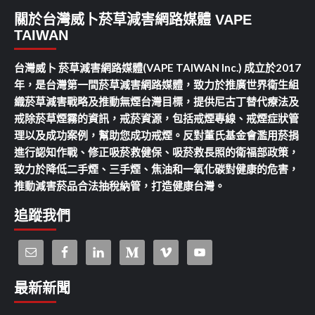
關於台灣威卜菸草減害網路媒體 VAPE
TAIWAN
台灣威卜 菸草減害網路媒體(VAPE TAIWAN Inc.) 成立於2017
年，是台灣第一間菸草減害網路媒體，致力於推廣世界衛生組
織菸草減害戰略及推動無煙台灣目標，提供尼古丁替代療法及
戒除菸草煙霧的資訊，戒菸資源，包括戒煙專線、戒煙症狀管
理以及成功案例，幫助您成功戒煙。反對董氏基金會濫用菸捐
進行認知作戰、修正吸菸救健保、吸菸救長照的衛福部政策，
致力於降低二手煙、三手煙、焦油和一氧化碳對健康的危害，
推動減害菸品合法抽稅納管，打造健康台灣。
追蹤我們
最新新聞