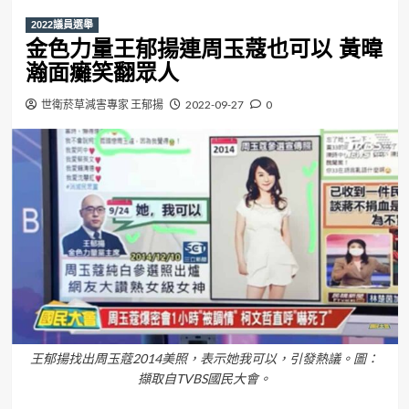
2022議員選舉
金色力量王郁揚連周玉蔻也可以 黃暐
瀚面癱笑翻眾人
世衛菸草減害專家 王郁揚
2022-09-27
0
王郁揚找出周玉蔻2014美照，表示她我可以，引發熱議。圖：
擷取自TVBS國民大會。