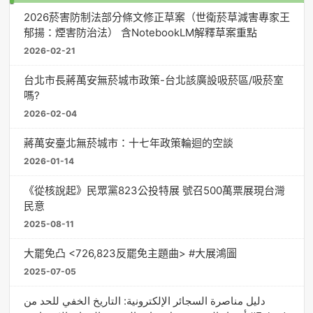
2026菸害防制法部分條文修正草案（世衛菸草減害專家王
郁揚：煙害防治法） 含NotebookLM解釋草案重點
2026-02-21
台北市長蔣萬安無菸城市政策-台北該廣設吸菸區/吸菸室
嗎?
2026-02-04
蔣萬安臺北無菸城市：十七年政策輪迴的空談
2026-01-14
《從核說起》民眾黨823公投特展 號召500萬票展現台灣
民意
2025-08-11
大罷免凸 <726,823反罷免主題曲> #大展鴻圖
2025-07-05
دليل مناصرة السجائر الإلكترونية: التاريخ الخفي للحد من