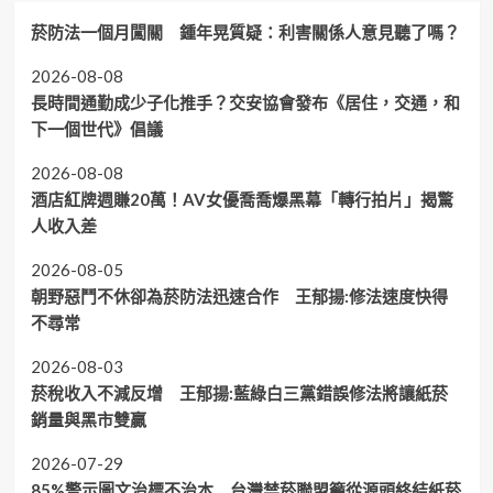
菸防法一個月闖關 鍾年晃質疑：利害關係人意見聽了嗎？
2026-08-08
長時間通勤成少子化推手？交安協會發布《居住，交通，和
下一個世代》倡議
2026-08-08
酒店紅牌週賺20萬！AV女優喬喬爆黑幕「轉行拍片」揭驚
人收入差
2026-08-05
朝野惡鬥不休卻為菸防法迅速合作 王郁揚:修法速度快得
不尋常
2026-08-03
菸稅收入不減反增 王郁揚:藍綠白三黨錯誤修法將讓紙菸
銷量與黑市雙贏
2026-07-29
85%警示圖文治標不治本 台灣禁菸聯盟籲從源頭終結紙菸