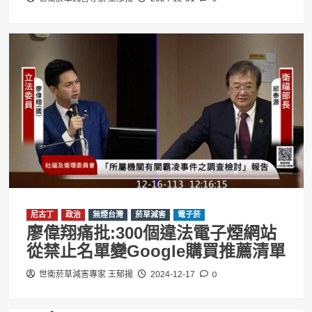
尼古丁
政治
無煙台灣
菸草減害
電子菸
廖偉翔痛批:300個違法電子煙網站
從禁止名單變Google購買推薦清單
0
世衛菸草減害專家 王郁揚
2024-12-17