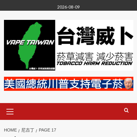
Skip
2026-08-09
to
content
Primary
Menu
HOME
尼古丁
PAGE 17