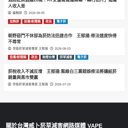
人收入差
編輯部
2026-08-05
加熱菸
投書/新聞稿
政治
電子菸
朝野惡鬥不休卻為菸防法迅速合作 王郁揚:修法速度快得
不尋常
世衛菸草減害專家 王郁揚
2026-08-03
投書/新聞稿
政治
無煙台灣
菸草減害
電子菸
菸稅收入不減反增 王郁揚:藍綠白三黨錯誤修法將讓紙菸
銷量與黑市雙贏
世衛菸草減害專家 王郁揚
2026-07-29
關於台灣威卜菸草減害網路媒體 VAPE