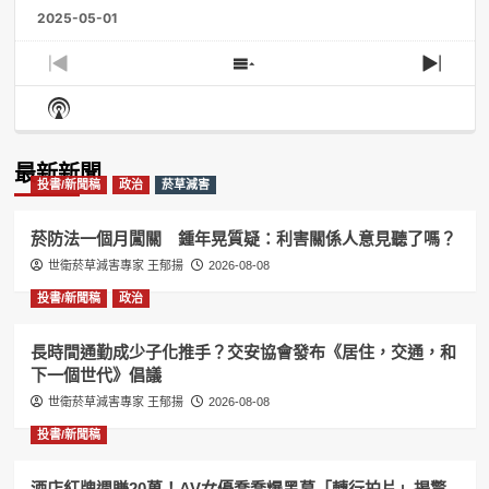
2025-05-01
Previous
Show
Next
Episode
Episodes
Episo
Show
List
Podcast
Information
最新新聞
投書/新聞稿
政治
菸草減害
菸防法一個月闖關 鍾年晃質疑：利害關係人意見聽了嗎？
世衛菸草減害專家 王郁揚
2026-08-08
投書/新聞稿
政治
長時間通勤成少子化推手？交安協會發布《居住，交通，和
下一個世代》倡議
世衛菸草減害專家 王郁揚
2026-08-08
投書/新聞稿
酒店紅牌週賺20萬！AV女優喬喬爆黑幕「轉行拍片」揭驚