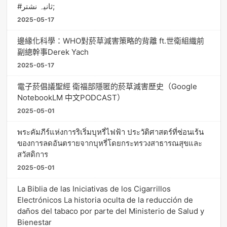
#ثانیہ نشتر;
2025-05-17
邊緣化科學：WHO對菸草減害策略的背離 ft.世衛組織前
副總幹事Derek Yach
2025-05-17
電子菸倡議聖經 衛福部隱匿的菸草減害歷史（Google
NotebookLM 中文PODCAST）
2025-05-01
พระคัมภีร์แห่งการริเริ่มบุหรี่ไฟฟ้า ประวัติศาสตร์ที่ซ่อนเร้น
ของการลดอันตรายจากบุหรี่โดยกระทรวงสาธารณสุขและ
สวัสดิการ
2025-05-01
La Biblia de las Iniciativas de los Cigarrillos
Electrónicos La historia oculta de la reducción de
daños del tabaco por parte del Ministerio de Salud y
Bienestar