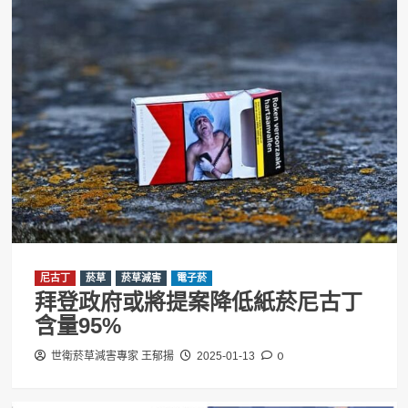
尼古丁
菸草
菸草減害
電子菸
拜登政府或將提案降低紙菸尼古丁
含量95%
0
世衛菸草減害專家 王郁揚
2025-01-13