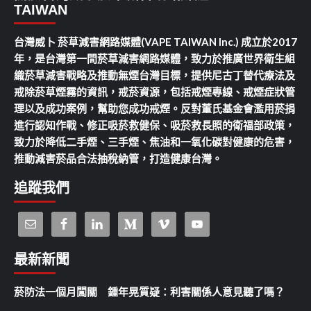
TAIWAN
台灣威卜 菸草減害網路媒體(VAPE TAIWAN Inc.) 成立於2017
年，是台灣第一間菸草減害網路媒體，致力於推廣世界衛生組
織菸草減害戰略及推動無煙台灣目標，提供尼古丁替代療法及
戒除菸草煙霧的資訊，戒菸資源，包括戒煙專線、戒煙症狀管
理以及成功案例，幫助您成功戒煙。反對董氏基金會濫用菸捐
進行認知作戰、修正吸菸救健保、吸菸救長照的衛福部政策，
致力於降低二手煙、三手煙、焦油和一氧化碳對健康的危害，
推動減害菸品合法抽稅納管，打造健康台灣。
追蹤我們
最新新聞
菸防法一個月闖關 鍾年晃質疑：利害關係人意見聽了嗎？