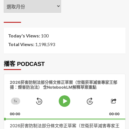
年
月
排
序
Today's Views:
100
Total Views:
1,198,593
播客 PODCAST
音
2026菸害防制法部分條文修正草案（世衛菸草減害專家王郁
訊
揚：煙害防治法） 含NotebookLM解釋草案重點
播
放
1
器
x
Skip
Jump
Change
Play
Shar
Playback
This
Pause
Backward
Forward
00:00
Rate
00:00
Episo
2026菸害防制法部分條文修正草案（世衛菸草減害專家王