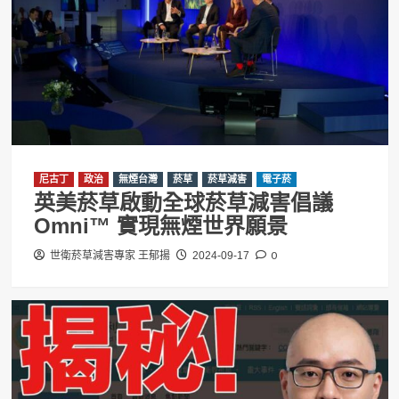
尼古丁
政治
無煙台灣
菸草
菸草減害
電子菸
英美菸草啟動全球菸草減害倡議
Omni™ 實現無煙世界願景
0
世衛菸草減害專家 王郁揚
2024-09-17