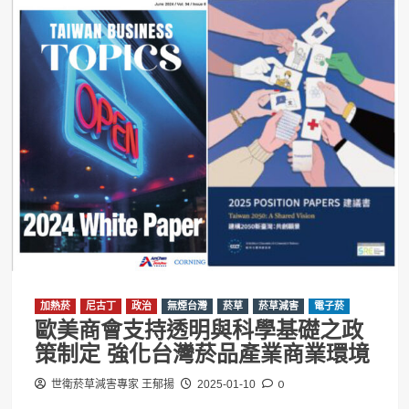
加熱菸
尼古丁
政治
無煙台灣
菸草
菸草減害
電子菸
歐美商會支持透明與科學基礎之政
策制定 強化台灣菸品產業商業環境
0
世衛菸草減害專家 王郁揚
2025-01-10