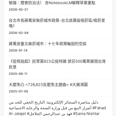
郁揚：煙害防治法） 含NotebookLM解釋草案重點
2026-02-21
台北市長蔣萬安無菸城市政策-台北該廣設吸菸區/吸菸室
嗎?
2026-02-04
蔣萬安臺北無菸城市：十七年政策輪迴的空談
2026-01-14
《從核說起》民眾黨823公投特展 號召500萬票展現台灣
民意
2025-08-11
大罷免凸 <726,823反罷免主題曲> #大展鴻圖
2025-07-05
دليل مناصرة السجائر الإلكترونية: التاريخ الخفي للحد من
أضرار التبغ من قبل وزارة الصحة والرعاية الاجتماعية #Fahad
Al-Jalajel #فهد بن عبدالرحمن الجلاجل #Sania Nishtar