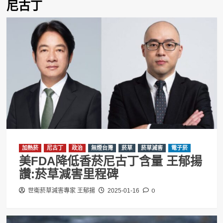
尼古丁
加熱菸
尼古丁
政治
無煙台灣
菸草
菸草減害
電子菸
美FDA降低香菸尼古丁含量 王郁揚
讚:菸草減害里程碑
0
世衛菸草減害專家 王郁揚
2025-01-16