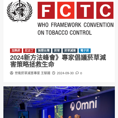
加熱菸
尼古丁
無煙台灣
菸草
菸草減害
電子菸
2024新方法峰會》專家倡議菸草減
害策略拯救生命
0
世衛菸草減害專家 王郁揚
2024-09-30