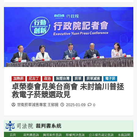
加熱菸
尼古丁
政治
無煙台灣
菸草
菸草減害
電子菸
卓榮泰會見美台商會 未討論川普拯
救電子菸競選政見
0
世衛菸草減害專家 王郁揚
2025-01-09