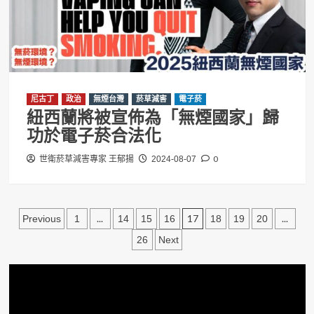
尼古丁
政治
無煙台灣
菸草減害
電子菸
紐西蘭將被宣佈為「無煙國家」歸
功於電子菸合法化
0
世衛菸草減害專家 王郁揚
2024-08-07
文
...
17
...
Previous
1
14
15
16
18
19
20
章
26
Next
分
頁