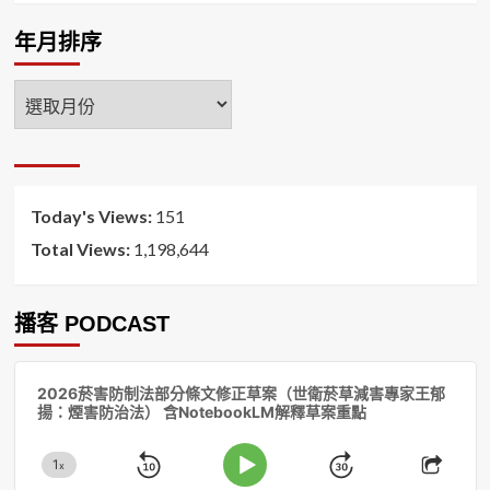
年月排序
年
月
排
序
Today's Views:
151
Total Views:
1,198,644
播客 PODCAST
音
2026菸害防制法部分條文修正草案（世衛菸草減害專家王郁
訊
揚：煙害防治法） 含NotebookLM解釋草案重點
播
放
1
器
x
Skip
Jump
Change
Play
Shar