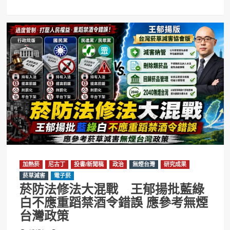
加熱菸
尼古丁
投書/新聞稿
政治
無煙台灣
研究成果
菸草減害
電子菸
菸防法修法大混戰 王郁揚批藍綠
白不應重蹈禁酒令錯誤 應參考無煙
台灣政策