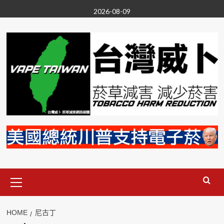
Skip
2026-08-09
to
content
Primary
Menu
HOME
尼古丁