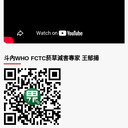
斗內WHO FCTC菸草減害專家 王郁揚