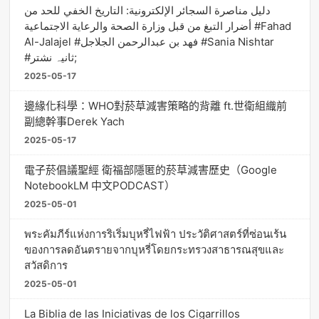
دليل مناصرة السجائر الإلكترونية: التاريخ الخفي للحد من
أضرار التبغ من قبل وزارة الصحة والرعاية الاجتماعية #Fahad
Al-Jalajel #فهد بن عبدالرحمن الجلاجل #Sania Nishtar
#ثانیہ نشتر;
2025-05-17
邊緣化科學：WHO對菸草減害策略的背離 ft.世衛組織前
副總幹事Derek Yach
2025-05-17
電子菸倡議聖經 衛福部隱匿的菸草減害歷史（Google
NotebookLM 中文PODCAST）
2025-05-01
พระคัมภีร์แห่งการริเริ่มบุหรี่ไฟฟ้า ประวัติศาสตร์ที่ซ่อนเร้น
ของการลดอันตรายจากบุหรี่โดยกระทรวงสาธารณสุขและ
สวัสดิการ
2025-05-01
La Biblia de las Iniciativas de los Cigarrillos