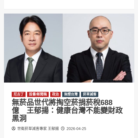
尼古丁
投書/新聞稿
政治
無煙台灣
菸草減害
無菸品世代將掏空菸捐菸稅688
億 王郁揚：健康台灣不能變財政
黑洞
世衛菸草減害專家 王郁揚
2026-04-25