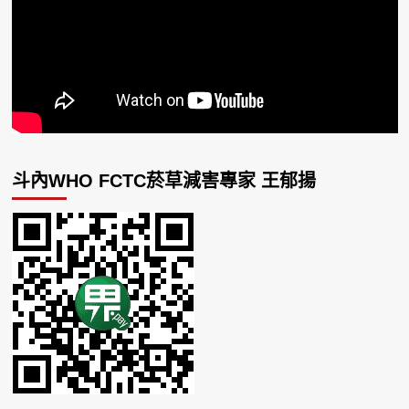
斗內WHO FCTC菸草減害專家 王郁揚