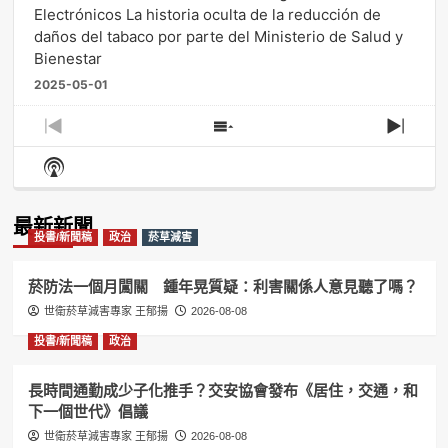
Electrónicos La historia oculta de la reducción de
daños del tabaco por parte del Ministerio de Salud y
Bienestar
2025-05-01
Previous
Show
Next
Episode
Episodes
Episo
Show
List
Podcast
Information
最新新聞
投書/新聞稿
政治
菸草減害
菸防法一個月闖關 鍾年晃質疑：利害關係人意見聽了嗎？
世衛菸草減害專家 王郁揚
2026-08-08
投書/新聞稿
政治
長時間通勤成少子化推手？交安協會發布《居住，交通，和
下一個世代》倡議
世衛菸草減害專家 王郁揚
2026-08-08