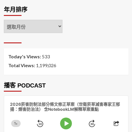
年月排序
年
月
排
序
Today's Views:
533
Total Views:
1,199,026
播客 PODCAST
音
2026菸害防制法部分條文修正草案（世衛菸草減害專家王郁
訊
揚：煙害防治法） 含NotebookLM解釋草案重點
播
放
1
器
x
Skip
Jump
Change
Play
Shar