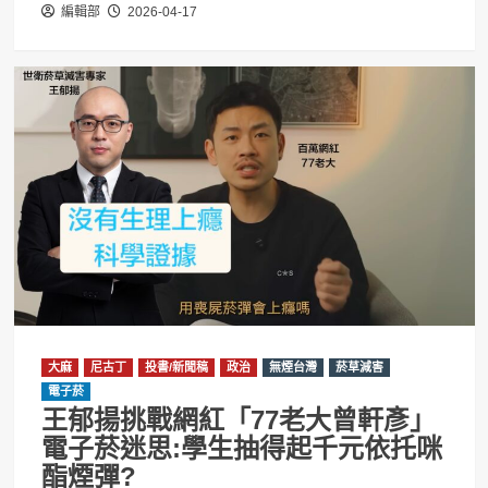
編輯部
2026-04-17
大麻
尼古丁
投書/新聞稿
政治
無煙台灣
菸草減害
電子菸
王郁揚挑戰網紅「77老大曾軒彥」
電子菸迷思:學生抽得起千元依托咪
酯煙彈?