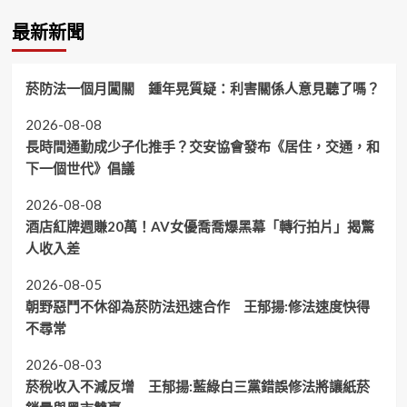
最新新聞
菸防法一個月闖關 鍾年晃質疑：利害關係人意見聽了嗎？
2026-08-08
長時間通勤成少子化推手？交安協會發布《居住，交通，和
下一個世代》倡議
2026-08-08
酒店紅牌週賺20萬！AV女優喬喬爆黑幕「轉行拍片」揭驚
人收入差
2026-08-05
朝野惡鬥不休卻為菸防法迅速合作 王郁揚:修法速度快得
不尋常
2026-08-03
菸稅收入不減反增 王郁揚:藍綠白三黨錯誤修法將讓紙菸