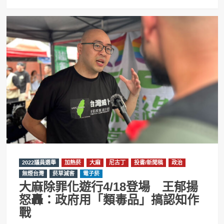
2022議員選舉
加熱菸
大麻
尼古丁
投書/新聞稿
政治
無煙台灣
菸草減害
電子菸
大麻除罪化遊行4/18登場 王郁揚
怒轟：政府用「類毒品」搞認知作
戰