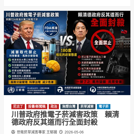
尼古丁
投書/新聞稿
政治
無煙台灣
菸草減害
電子菸
川普政府推電子菸減害政策 賴清
德政府反其道而行全面封殺
世衛菸草減害專家 王郁揚
2026-05-06