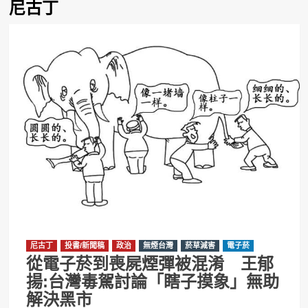
尼古丁
尼古丁
投書/新聞稿
政治
無煙台灣
菸草減害
電子菸
從電子菸到喪屍煙彈被混淆 王郁
揚:台灣毒駕討論「瞎子摸象」無助
解決黑市