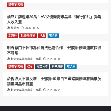
投書/新聞稿
酒店紅牌週賺20萬！AV女優喬喬爆黑幕「轉行拍片」揭驚
人收入差
編輯部
2026-08-05
加熱菸
投書/新聞稿
政治
電子菸
朝野惡鬥不休卻為菸防法迅速合作 王郁揚:修法速度快得
不尋常
世衛菸草減害專家 王郁揚
2026-08-03
投書/新聞稿
政治
無煙台灣
菸草減害
電子菸
菸稅收入不減反增 王郁揚:藍綠白三黨錯誤修法將讓紙菸
銷量與黑市雙贏
世衛菸草減害專家 王郁揚
2026-07-29