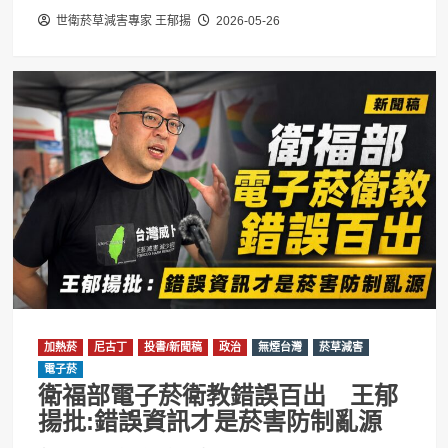
世衛菸草減害專家 王郁揚
2026-05-26
加熱菸
尼古丁
投書/新聞稿
政治
無煙台灣
菸草減害
電子菸
衛福部電子菸衛教錯誤百出 王郁
揚批:錯誤資訊才是菸害防制亂源