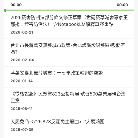
Playback
This
Pause
Backward
Forward
00:00
Rate
00:00
Episo
2026菸害防制法部分條文修正草案（世衛菸草減害專家王
郁揚：煙害防治法） 含NotebookLM解釋草案重點
2026-02-21
台北市長蔣萬安無菸城市政策-台北該廣設吸菸區/吸菸室
嗎?
2026-02-04
蔣萬安臺北無菸城市：十七年政策輪迴的空談
2026-01-14
《從核說起》民眾黨823公投特展 號召500萬票展現台灣
民意
2025-08-11
大罷免凸 <726,823反罷免主題曲> #大展鴻圖
2025-07-05