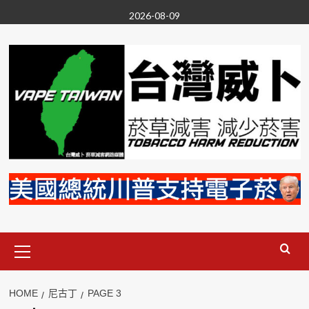
Skip
2026-08-09
to
content
Primary
Menu
HOME
尼古丁
PAGE 3