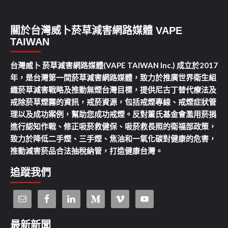
關於台灣威卜菸草減害網路媒體 VAPE
TAIWAN
台灣威卜 菸草減害網路媒體(VAPE TAIWAN Inc.) 成立於2017
年，是台灣第一間菸草減害網路媒體，致力於推廣世界衛生組
織菸草減害戰略及推動無煙台灣目標，提供尼古丁替代療法及
戒除菸草煙霧的資訊，戒菸資源，包括戒煙專線、戒煙症狀管
理以及成功案例，幫助您成功戒煙。反對董氏基金會濫用菸捐
進行認知作戰、修正吸菸救健保、吸菸救長照的衛福部政策，
致力於降低二手煙、三手煙、焦油和一氧化碳對健康的危害，
推動減害菸品合法抽稅納管，打造健康台灣。
追蹤我們
最新新聞