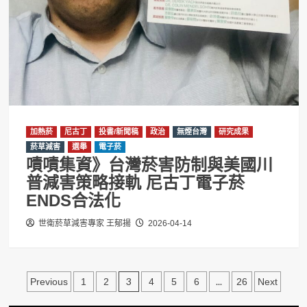
加熱菸
尼古丁
投書/新聞稿
政治
無煙台灣
研究成果
菸草減害
選舉
電子菸
嘖嘖集資》台灣菸害防制與美國川
普減害策略接軌 尼古丁電子菸
ENDS合法化
世衛菸草減害專家 王郁揚
2026-04-14
文
3
...
Previous
1
2
4
5
6
26
Next
章