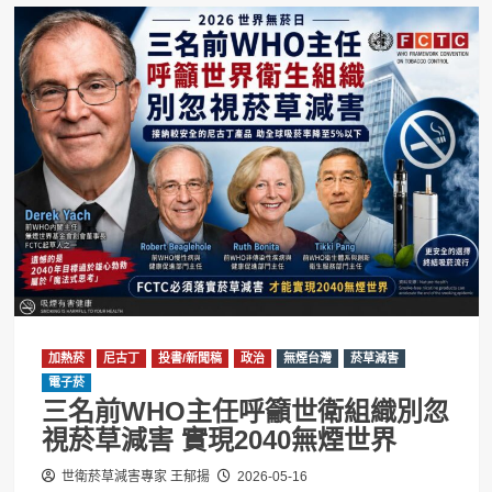
加熱菸
尼古丁
投書/新聞稿
政治
無煙台灣
菸草減害
電子菸
三名前WHO主任呼籲世衛組織別忽
視菸草減害 實現2040無煙世界
世衛菸草減害專家 王郁揚
2026-05-16