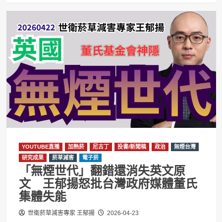
YOUTUBE直播
加熱菸
尼古丁
投書/新聞稿
政治
無煙台灣
研究成果
菸草減害
電子菸
「無煙世代」翻錯還消失英文原
文 王郁揚怒批台灣政府媒體董氏
集體失能
世衛菸草減害專家 王郁揚
2026-04-23