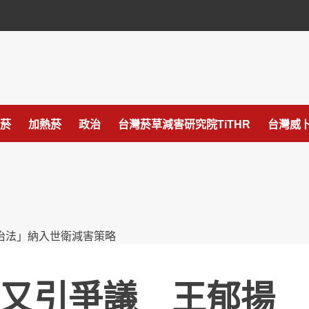
菸
加熱菸
政治
台灣菸草減害研究院TiTHR
台灣威卜
又引爭議 王郁揚