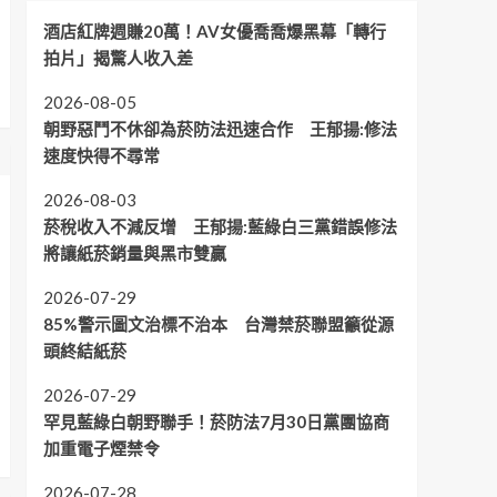
酒店紅牌週賺20萬！AV女優喬喬爆黑幕「轉行
拍片」揭驚人收入差
2026-08-05
朝野惡鬥不休卻為菸防法迅速合作 王郁揚:修法
速度快得不尋常
2026-08-03
菸稅收入不減反增 王郁揚:藍綠白三黨錯誤修法
將讓紙菸銷量與黑市雙贏
2026-07-29
85%警示圖文治標不治本 台灣禁菸聯盟籲從源
頭終結紙菸
2026-07-29
罕見藍綠白朝野聯手！菸防法7月30日黨團協商
加重電子煙禁令
2026-07-28