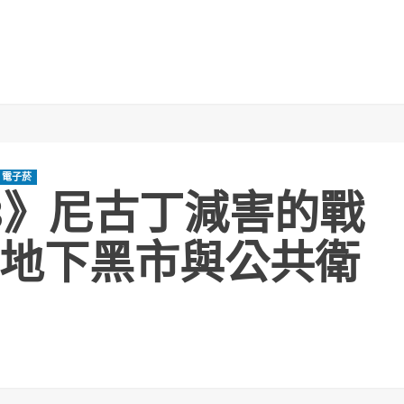
電子菸
ay3》尼古丁減害的戰
地下黑市與公共衛