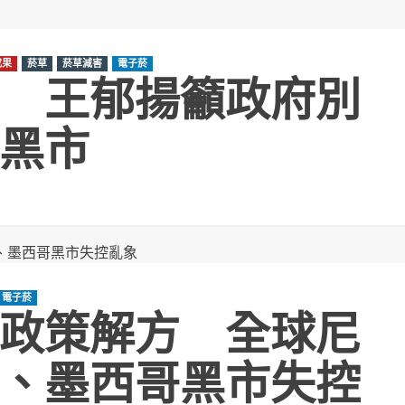
成果
菸草
菸草減害
電子菸
 王郁揚籲政府別
黑市
電子菸
政策解方 全球尼
、墨西哥黑市失控