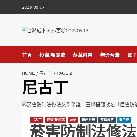
Skip
2026-08-07
to
content
首頁
投書/新聞稿
菸草減害
無煙台灣
電子
HOME
尼古丁
PAGE 2
尼古丁
尼古丁
投書/新聞稿
政治
無煙台灣
菸草減害
電子菸
菸害防制法修法