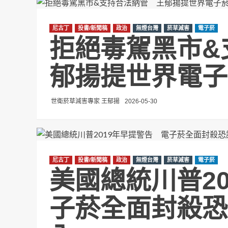
尼古丁
投書/新聞稿
政治
無煙台灣
菸草減害
電子菸
拒絕毒駕黑市&
郁揚提世界電子
世衛菸草減害專家 王郁揚
2026-05-30
尼古丁
投書/新聞稿
政治
無煙台灣
菸草減害
電子菸
美國總統川普2
子菸全面封殺恐