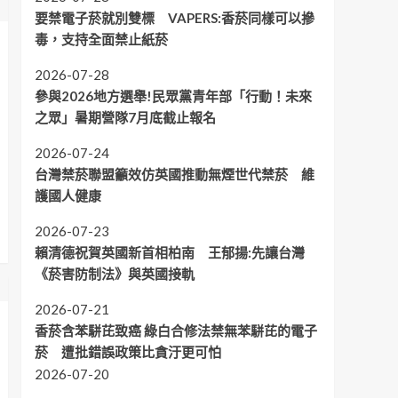
要禁電子菸就別雙標 VAPERS:香菸同樣可以摻
毒，支持全面禁止紙菸
2026-07-28
參與2026地方選舉!民眾黨青年部「行動！未來
之眾」暑期營隊7月底截止報名
2026-07-24
台灣禁菸聯盟籲效仿英國推動無煙世代禁菸 維
護國人健康
2026-07-23
賴清德祝賀英國新首相柏南 王郁揚:先讓台灣
《菸害防制法》與英國接軌
2026-07-21
香菸含苯駢芘致癌 綠白合修法禁無苯駢芘的電子
菸 遭批錯誤政策比貪汙更可怕
2026-07-20