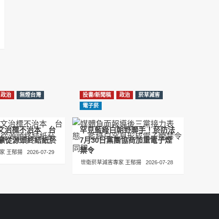
عبدالرحمن الجلاجل #Sania Nishtar #ثانیہ نشتر;
2025-05-17
邊緣化科學：WHO對菸草減害策略的背離 ft.世
衛組織前副總幹事Derek Yach
2025-05-17
電子菸倡議聖經 衛福部隱匿的菸草減害歷史
（Google NotebookLM 中文PODCAST）
政治
無煙台灣
投書/新聞稿
政治
菸草減害
2025-05-01
電子菸
พระคัมภีร์แห่งการริเริ่มบุหรี่ไฟฟ้า ประวัติศาสตร์
圖文治標不治本 台
罕見藍綠白朝野聯手！菸防法
ที่ซ่อนเร้นของการลดอันตรายจากบุหรี่โดย
籲從源頭終結紙菸
7月30日黨團協商加重電子煙
กระทรวงสาธารณสุขและสวัสดิการ
禁令
家 王郁揚
2026-07-29
2025-05-01
世衛菸草減害專家 王郁揚
2026-07-28
La Biblia de las Iniciativas de los Cigarrillos
Electrónicos La historia oculta de la
reducción de daños del tabaco por parte
del Ministerio de Salud y Bienestar