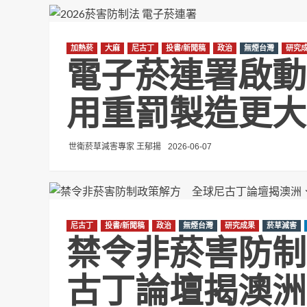
加熱菸
大麻
尼古丁
投書/新聞稿
政治
無煙台灣
研究
電子菸連署啟動
用重罰製造更大
世衛菸草減害專家 王郁揚
2026-06-07
尼古丁
投書/新聞稿
政治
無煙台灣
研究成果
菸草減害
禁令非菸害防制
古丁論壇揭澳洲