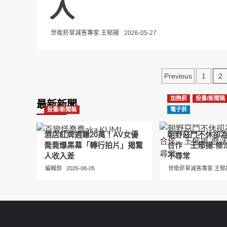
入
世衛菸草減害專家 王郁揚
2026-05-27
文
2
Previous
1
章
加熱菸
投書/新聞稿
最新新聞
分
投書/新聞稿
電子菸
頁
酒店紅牌週賺20萬！AV女優
朝野惡鬥不休卻
喬喬爆黑幕「轉行拍片」揭驚
合作 王郁揚:修
人收入差
不尋常
編輯部
2026-08-05
世衛菸草減害專家 王郁