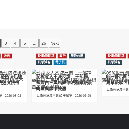
...
3
4
5
26
Next
政治
投書/新聞稿
政治
無煙台灣
投書/新聞稿
菸草減害
電子菸
菸草減害
為菸防法迅速
菸稅收入不減反增 王郁揚:
85%警示
法速度快得
藍綠白三黨錯誤修法將讓紙菸
灣禁菸聯盟
銷量與黑市雙贏
世衛菸草減害專
揚
2026-08-03
世衛菸草減害專家 王郁揚
2026-07-29