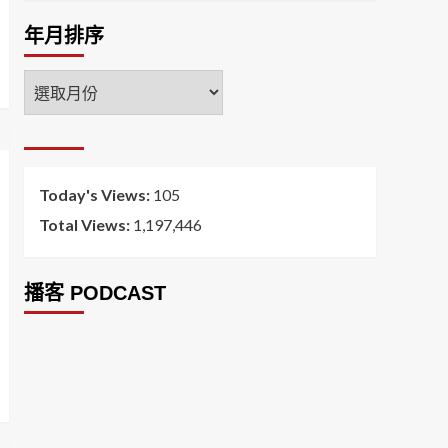
年月排序
年
月
排
序
Today's Views:
105
Total Views:
1,197,446
播客 PODCAST
2026菸害防制法部分條文修正草案（世衛菸草
減害專家王郁揚：煙害防治法） 含