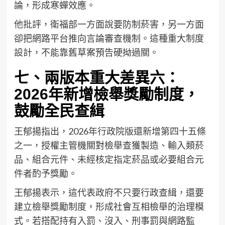
論，形成寒蟬效應。
他批評，衛福部一方面說要防制菸害，另一方面
卻把網路平台推向言論審查機制。這種重大制度
設計，不能靠舊草案預告硬拗過關。
七、兩版本重大差異六：
2026年新增檢舉獎勵制度，
鼓勵全民查緝
王郁揚指出，2026年行政院版還新增第四十五條
之一，授權主管機關對檢舉查獲製造、輸入類菸
品、組合元件、未經核定指定菸品或必要組合元
件者酌予獎勵。
王郁揚表示，這代表政府不只要行政查緝，還要
建立檢舉獎勵制度，形成社會互相檢舉的治理模
式。若搭配持有入罰、沒入、刑事罰與網路監