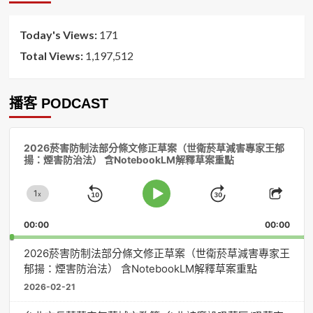
序
Today's Views:
171
Total Views:
1,197,512
播客 PODCAST
音
2026菸害防制法部分條文修正草案（世衛菸草減害專家王郁
訊
揚：煙害防治法） 含NotebookLM解釋草案重點
播
放
1
器
x
Skip
Jump
Change
Play
Shar
Playback
This
Pause
Backward
Forward
00:00
Rate
00:00
Episo
2026菸害防制法部分條文修正草案（世衛菸草減害專家王
郁揚：煙害防治法） 含NotebookLM解釋草案重點
2026-02-21