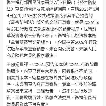
衛生福利部國民健康署於7月7日提出《菸害防制
法》草案預告網友意見綜整回應，宣稱2025年3月
4日至3月18日於公共政策網路參與平台預告的
《菸害防制法》部分條文修正草案，就是2026年6
月25日行政院院會通過版本的預告程序，世衛菸
草減害專家王郁揚今表示，衛福部此說法根本是
「拿舊草案冒充新版本」，企圖掩蓋2026年行政
院版草案未重新預告、未召開公聽會、未讓人民
充分陳述意見的程序瑕疵。
王郁揚批評，2025年預告版本與2026年行政院通
過版本，內容已有重大差異，兩者根本不是同一
個實質版本。衛福部在被外界質疑違反行政程
序、未公開預告真正草案後，竟拿一年多前的舊
草案出來宣稱「已經預告」，這不只是行政卸
責，而是欺騙百姓、欺騙立法委員，衛福部長石
崇良應為此下台負責。