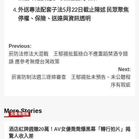
外送專法配套子法5月22日截止陳述 民眾聚焦
停權、保險、送達與資訊透明
Post
Previous:
菸防法修法大混戰 王郁揚批藍綠白不應重蹈禁酒令錯
navigation
誤 應參考無煙台灣政策
Next:
菸害防制法週三逐條審查 王郁揚批未預告、未公聽程
序有瑕疵
More Stories
投書/新聞稿
酒店紅牌週賺20萬！AV女優喬喬爆黑幕「轉行拍片」揭
驚人收入差