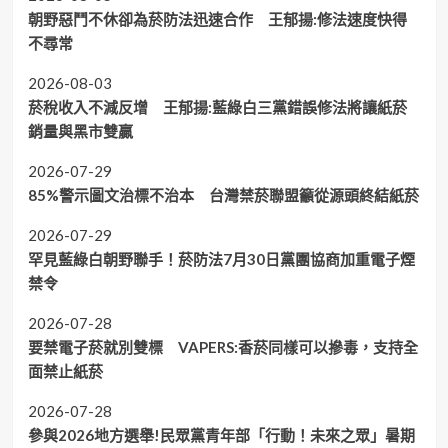
朝野惡鬥不休卻為菸防法迅速合作 王郁揚:修法速度快得
不尋常
2026-08-03
菸稅收入不減反增 王郁揚:藍綠白三黨錯誤修法將讓紙菸
銷量與黑市雙贏
2026-07-29
85%警示圖文治標不治本 台灣禁菸聯盟籲從源頭終結紙菸
2026-07-29
罕見藍綠白朝野聯手！菸防法7月30日黨團協商加重電子煙
禁令
2026-07-28
要禁電子菸就別雙標 VAPERS:香菸同樣可以摻毒，支持全
面禁止紙菸
2026-07-28
參與2026地方選舉!民眾黨青年部「行動！未來之眾」暑期