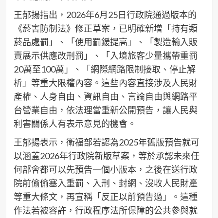
王郁揚指出，2026年6月25日行政院通過版本的
《菸害防制法》修正草案，已明確新增「持有類
菸品處罰」、「使用罰鍰提高」、「製造輸入販
賣展示供應改刑罰」、「入境旅客少量攜帶重罰
20萬至100萬」、「網際網路限制接取、停止解
析」等重大限權內容。這些內容直接涉及人民財
產權、人身自由、資訊自由、言論自由與網路平
台營業自由，依法理當重新公開預告，讓人民與
利害關係人有表示意見的機會。
王郁揚表示，衛福部若認為2025年舊版預告就可
以涵蓋2026年行政院新版草案，等於承認未來任
何部會都可以先預告一個小版本，之後在送行政
院前偷偷塞入重罰、入刑、封網、沒收人民財產
等重大條文，再宣稱「反正以前預告過」。這種
作法若被容許，行政程序法所保障的公共參與就