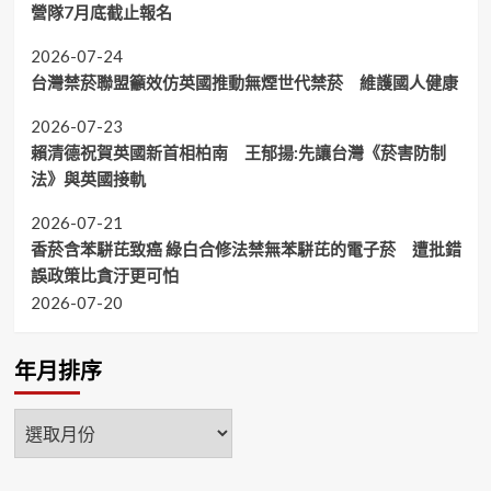
營隊7月底截止報名
2026-07-24
台灣禁菸聯盟籲效仿英國推動無煙世代禁菸 維護國人健康
2026-07-23
賴清德祝賀英國新首相柏南 王郁揚:先讓台灣《菸害防制
法》與英國接軌
2026-07-21
香菸含苯駢芘致癌 綠白合修法禁無苯駢芘的電子菸 遭批錯
誤政策比貪汙更可怕
2026-07-20
年月排序
年
月
排