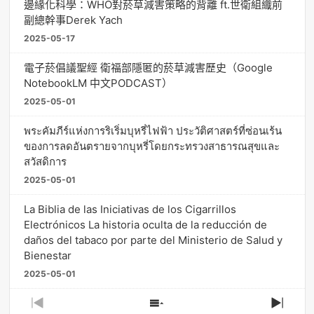
邊緣化科學：WHO對菸草減害策略的背離 ft.世衛組織前
副總幹事Derek Yach
2025-05-17
電子菸倡議聖經 衛福部隱匿的菸草減害歷史（Google
NotebookLM 中文PODCAST）
2025-05-01
พระคัมภีร์แห่งการริเริ่มบุหรี่ไฟฟ้า ประวัติศาสตร์ที่ซ่อนเร้น
ของการลดอันตรายจากบุหรี่โดยกระทรวงสาธารณสุขและ
สวัสดิการ
2025-05-01
La Biblia de las Iniciativas de los Cigarrillos
Electrónicos La historia oculta de la reducción de
daños del tabaco por parte del Ministerio de Salud y
Bienestar
2025-05-01
Previous
Show
Next