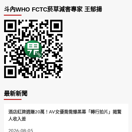
斗內WHO FCTC菸草減害專家 王郁揚
最新新聞
酒店紅牌週賺20萬！AV女優喬喬爆黑幕「轉行拍片」揭驚
人收入差
2026-08-05