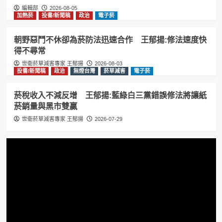
編輯部
2026-08-05
加熱菸
投書/新聞稿
政治
電子菸
朝野惡鬥不休卻為菸防法迅速合作 王郁揚:修法速度快
得不尋常
世衛菸草減害專家 王郁揚
2026-08-03
投書/新聞稿
政治
無煙台灣
菸草減害
電子菸
菸稅收入不減反增 王郁揚:藍綠白三黨錯誤修法將讓紙
菸銷量與黑市雙贏
世衛菸草減害專家 王郁揚
2026-07-29