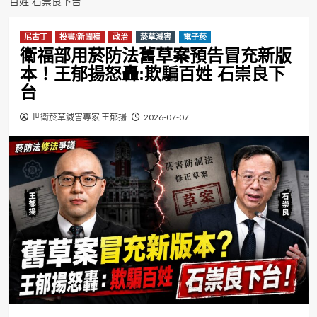
百姓 石崇良下台
尼古丁
投書/新聞稿
政治
菸草減害
電子菸
衛福部用菸防法舊草案預告冒充新版
本！王郁揚怒轟:欺騙百姓 石崇良下
台
世衛菸草減害專家 王郁揚
2026-07-07