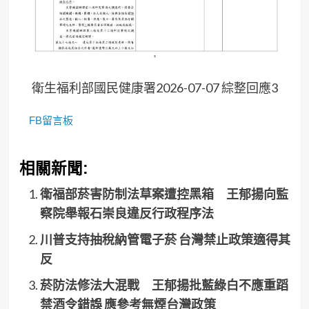
衛生福利部國民健康署2026-07-07 綜整回應3
FB留言板
相關新聞:
衛福部菸害防制法草案遭控黑箱 王郁揚向監
察院舉報石崇良違反行政程序法
川普支持抽稅納管電子菸 台灣禁止政策適得其
反
菸防法修法大混戰 王郁揚批藍綠白不應重蹈
禁酒令錯誤 應參考無煙台灣政策