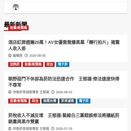
Episode
Episodes
Episo
Show
List
Podcast
Information
最新新聞
投書/新聞稿
酒店紅牌週賺20萬！AV女優喬喬爆黑幕「轉行拍片」揭驚
人收入差
編輯部
2026-08-05
加熱菸
投書/新聞稿
政治
電子菸
朝野惡鬥不休卻為菸防法迅速合作 王郁揚:修法速度快得
不尋常
世衛菸草減害專家 王郁揚
2026-08-03
投書/新聞稿
政治
無煙台灣
菸草減害
電子菸
菸稅收入不減反增 王郁揚:藍綠白三黨錯誤修法將讓紙菸
銷量與黑市雙贏
世衛菸草減害專家 王郁揚
2026-07-29