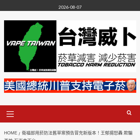
Skip
2026-08-07
to
content
Primary
Menu
HOME
衛福部用菸防法舊草案預告冒充新版本！王郁揚怒轟:欺騙