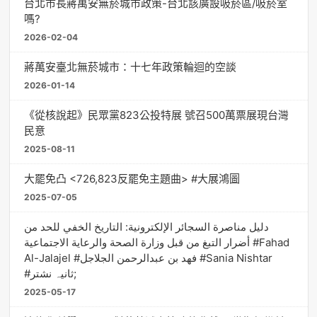
台北市長蔣萬安無菸城市政策-台北該廣設吸菸區/吸菸室
嗎?
2026-02-04
蔣萬安臺北無菸城市：十七年政策輪迴的空談
2026-01-14
《從核說起》民眾黨823公投特展 號召500萬票展現台灣
民意
2025-08-11
大罷免凸 <726,823反罷免主題曲> #大展鴻圖
2025-07-05
دليل مناصرة السجائر الإلكترونية: التاريخ الخفي للحد من
أضرار التبغ من قبل وزارة الصحة والرعاية الاجتماعية #Fahad
Al-Jalajel #فهد بن عبدالرحمن الجلاجل #Sania Nishtar
#ثانیہ نشتر;
2025-05-17