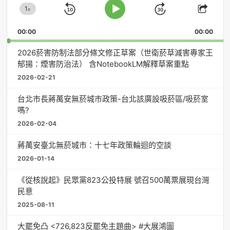
1
器
x
Skip
Jump
Change
Play
Shar
Playback
This
Pause
Backward
Forward
00:00
Rate
00:00
Episo
2026菸害防制法部分條文修正草案（世衛菸草減害專家王
郁揚：煙害防治法） 含NotebookLM解釋草案重點
2026-02-21
台北市長蔣萬安無菸城市政策-台北該廣設吸菸區/吸菸室
嗎?
2026-02-04
蔣萬安臺北無菸城市：十七年政策輪迴的空談
2026-01-14
《從核說起》民眾黨823公投特展 號召500萬票展現台灣
民意
2025-08-11
大罷免凸 <726,823反罷免主題曲> #大展鴻圖