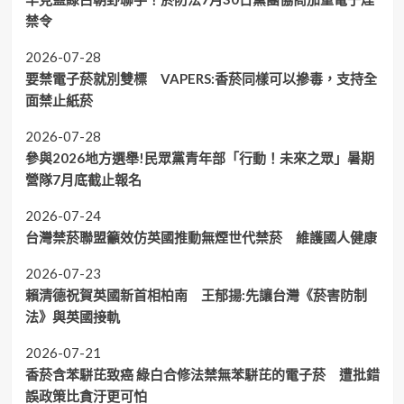
禁令
2026-07-28
要禁電子菸就別雙標 VAPERS:香菸同樣可以摻毒，支持全
面禁止紙菸
2026-07-28
參與2026地方選舉!民眾黨青年部「行動！未來之眾」暑期
營隊7月底截止報名
2026-07-24
台灣禁菸聯盟籲效仿英國推動無煙世代禁菸 維護國人健康
2026-07-23
賴清德祝賀英國新首相柏南 王郁揚:先讓台灣《菸害防制
法》與英國接軌
2026-07-21
香菸含苯駢芘致癌 綠白合修法禁無苯駢芘的電子菸 遭批錯
誤政策比貪汙更可怕