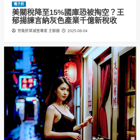
電子菸
美關稅降至15%國庫恐被掏空？王
郁揚諫言納灰色產業千億新稅收
世衛菸草減害專家 王郁揚
2025-08-04