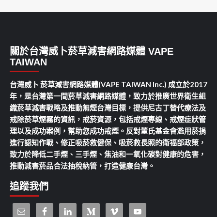
關於台灣威卜菸草減害網路媒體 VAPE
TAIWAN
台灣威卜 菸草減害網路媒體(VAPE TAIWAN Inc.) 成立於2017
年，是台灣第一間菸草減害網路媒體，致力於推廣世界衛生組
織菸草減害戰略及推動無煙台灣目標，提供尼古丁替代療法及
戒除菸草煙霧的資訊，戒菸資源，包括戒煙專線、戒煙症狀管
理以及成功案例，幫助您成功戒煙。反對董氏基金會濫用菸捐
進行認知作戰、修正吸菸救健保、吸菸救長照的衛福部政策，
致力於降低二手煙、三手煙、焦油和一氧化碳對健康的危害，
推動減害菸品合法抽稅納管，打造健康台灣。
追蹤我們