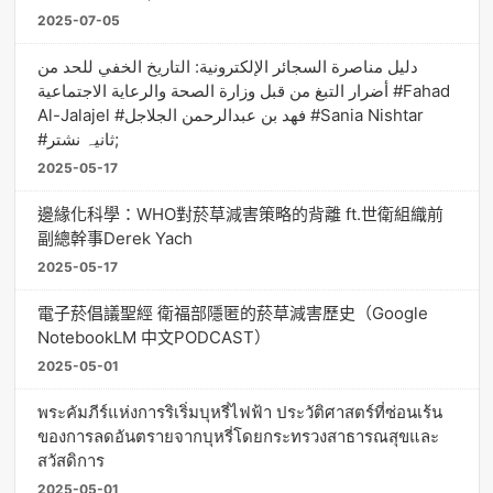
2025-07-05
دليل مناصرة السجائر الإلكترونية: التاريخ الخفي للحد من
أضرار التبغ من قبل وزارة الصحة والرعاية الاجتماعية #Fahad
Al-Jalajel #فهد بن عبدالرحمن الجلاجل #Sania Nishtar
#ثانیہ نشتر;
2025-05-17
邊緣化科學：WHO對菸草減害策略的背離 ft.世衛組織前
副總幹事Derek Yach
2025-05-17
電子菸倡議聖經 衛福部隱匿的菸草減害歷史（Google
NotebookLM 中文PODCAST）
2025-05-01
พระคัมภีร์แห่งการริเริ่มบุหรี่ไฟฟ้า ประวัติศาสตร์ที่ซ่อนเร้น
ของการลดอันตรายจากบุหรี่โดยกระทรวงสาธารณสุขและ
สวัสดิการ
2025-05-01