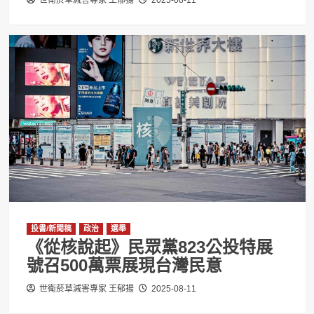
世衛菸草減害專家 王郁揚
2025-08-11
投書/新聞稿
政治
選舉
《從核說起》民眾黨823公投特展
號召500萬票展現台灣民意
世衛菸草減害專家 王郁揚
2025-08-11