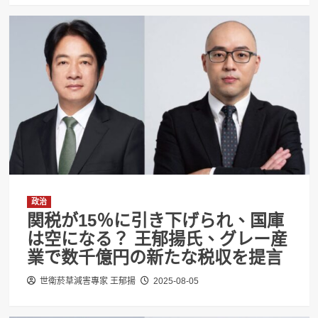
政治
関税が15％に引き下げられ、国庫
は空になる？ 王郁揚氏、グレー産
業で数千億円の新たな税収を提言
世衛菸草減害專家 王郁揚
2025-08-05