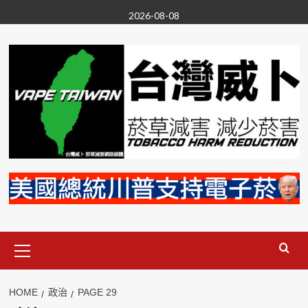
Skip
2026-08-08
to
content
Primary
Menu
HOME
政治
PAGE 29