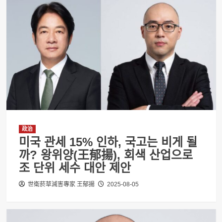
政治
미국 관세 15% 인하, 국고는 비게 될
까? 왕위양(王郁揚), 회색 산업으로
조 단위 세수 대안 제안
世衛菸草減害專家 王郁揚
2025-08-05