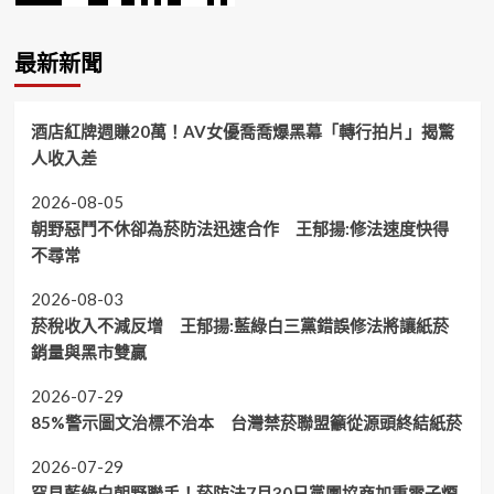
最新新聞
酒店紅牌週賺20萬！AV女優喬喬爆黑幕「轉行拍片」揭驚
人收入差
2026-08-05
朝野惡鬥不休卻為菸防法迅速合作 王郁揚:修法速度快得
不尋常
2026-08-03
菸稅收入不減反增 王郁揚:藍綠白三黨錯誤修法將讓紙菸
銷量與黑市雙贏
2026-07-29
85%警示圖文治標不治本 台灣禁菸聯盟籲從源頭終結紙菸
2026-07-29
罕見藍綠白朝野聯手！菸防法7月30日黨團協商加重電子煙