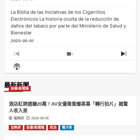
La Biblia de las Iniciativas de los Cigarrillos
Electrónicos La historia oculta de la reducción de
daños del tabaco por parte del Ministerio de Salud y
Bienestar
2025-05-01
Previous
Show
Next
Episode
Episodes
Episo
Show
List
Podcast
Information
最新新聞
投書/新聞稿
酒店紅牌週賺20萬！AV女優喬喬爆黑幕「轉行拍片」揭驚
人收入差
編輯部
2026-08-05
加熱菸
投書/新聞稿
政治
電子菸