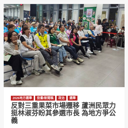
2026地方選舉
投書/新聞稿
政治
選舉
反對三重果菜市場遷移 蘆洲民眾力
挺林淑芬盼其參選市長 為地方爭公
義