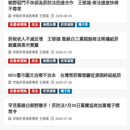
朝野惡鬥不休卻為菸防法迅速合作 王郁揚:修法速度快得
不尋常
世衛菸草減害專家 王郁揚
2026-08-03
投書/新聞稿
政治
無煙台灣
菸草減害
電子菸
菸稅收入不減反增 王郁揚:藍綠白三黨錯誤修法將讓紙菸
銷量與黑市雙贏
世衛菸草減害專家 王郁揚
2026-07-29
投書/新聞稿
政治
無煙台灣
菸草減害
85%警示圖文治標不治本 台灣禁菸聯盟籲從源頭終結紙菸
世衛菸草減害專家 王郁揚
2026-07-29
投書/新聞稿
政治
菸草減害
電子菸
罕見藍綠白朝野聯手！菸防法7月30日黨團協商加重電子煙
禁令
世衛菸草減害專家 王郁揚
2026-07-28