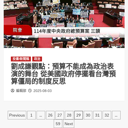
投書/新聞稿
政治
劉成謙觀點：預算不能成為政治表
演的舞台 從美國政府停擺看台灣預
算僵局的制度反思
編輯部
2025-08-03
文
...
29
...
Previous
1
26
27
28
30
31
32
章
59
Next