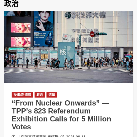
政治
投書/新聞稿
政治
選舉
“From Nuclear Onwards” —
TPP’s 823 Referendum
Exhibition Calls for 5 Million
Votes