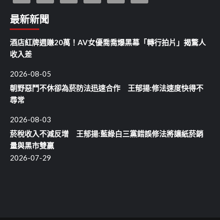
最新新聞
酒店紅牌週賺20萬！AV女優喬喬爆黑幕「轉行拍片」揭驚人
收入差
2026-08-05
朝野惡鬥不休卻為菸防法迅速合作 王郁揚:修法速度快得不
尋常
2026-08-03
菸稅收入不減反增 王郁揚:藍綠白三黨錯誤修法將讓紙菸銷
量與黑市雙贏
2026-07-29