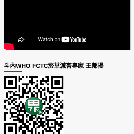
斗內WHO FCTC菸草減害專家 王郁揚