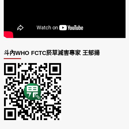
斗內WHO FCTC菸草減害專家 王郁揚