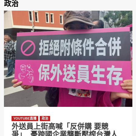
政治
YOUTUBE直播
政治
外送員上街高喊「反併購 要競
爭」 憂跨國企業壟斷壓榨台灣人