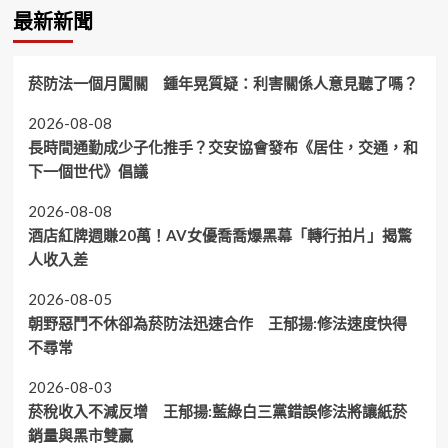
最新新聞
菸防法一個月闖關 鍾年晃質疑：利害關係人意見聽了嗎？
2026-08-08
長時間通勤成少子化推手？交安協會發布《居住，交通，和
下一個世代》倡議
2026-08-08
酒店紅牌週賺20萬！AV女優喬喬爆黑幕「轉行拍片」揭驚
人收入差
2026-08-05
朝野惡鬥不休卻為菸防法迅速合作 王郁揚:修法速度快得
不尋常
2026-08-03
菸稅收入不減反增 王郁揚:藍綠白三黨錯誤修法將讓紙菸
銷量與黑市雙贏