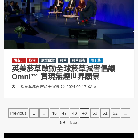
尼古丁
政治
無煙台灣
菸草
菸草減害
電子菸
英美菸草啟動全球菸草減害倡議
Omni™ 實現無煙世界願景
0
世衛菸草減害專家 王郁揚
2024-09-17
文
...
49
...
Previous
1
46
47
48
50
51
52
章
59
Next
分