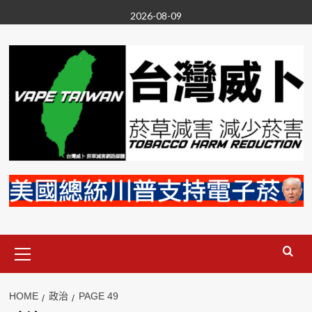
Skip
2026-08-09
to
content
Primary
Menu
HOME
政治
PAGE 49