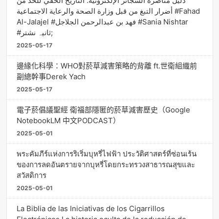
دليل مناصرة السجائر الإلكترونية: التاريخ الخفي للحد من
أضرار التبغ من قبل وزارة الصحة والرعاية الاجتماعية #Fahad
Al-Jalajel #فهد بن عبدالرحمن الجلاجل #Sania Nishtar
#ثانیہ نشتر;
2025-05-17
邊緣化科學：WHO對菸草減害策略的背離 ft.世衛組織前
副總幹事Derek Yach
2025-05-17
電子菸倡議聖經 衛福部隱匿的菸草減害歷史（Google
NotebookLM 中文PODCAST）
2025-05-01
พระคัมภีร์แห่งการริเริ่มบุหรี่ไฟฟ้า ประวัติศาสตร์ที่ซ่อนเร้น
ของการลดอันตรายจากบุหรี่โดยกระทรวงสาธารณสุขและ
สวัสดิการ
2025-05-01
La Biblia de las Iniciativas de los Cigarrillos