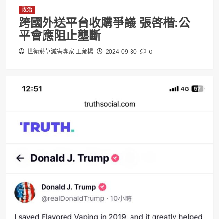
政治
跨國外送平台收購爭議 張啓楷:公
平會應阻止壟斷
0
世衛菸草減害專家 王郁揚
2024-09-30