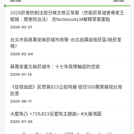
00:00
Rate
00:00
Episo
2026菸害防制法部分條文修正草案（世衛菸草減害專家王
郁揚：煙害防治法） 含NotebookLM解釋草案重點
2026-02-21
台北市長蔣萬安無菸城市政策-台北該廣設吸菸區/吸菸室
嗎?
2026-02-04
蔣萬安臺北無菸城市：十七年政策輪迴的空談
2026-01-14
《從核說起》民眾黨823公投特展 號召500萬票展現台灣
民意
2025-08-11
大罷免凸 <726,823反罷免主題曲> #大展鴻圖
2025-07-05