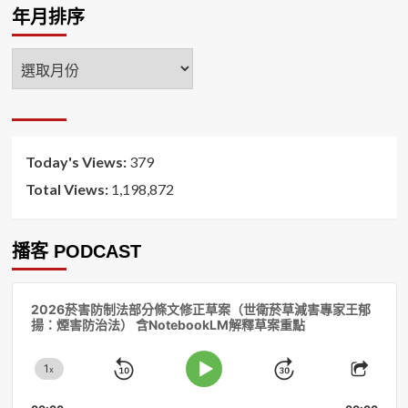
年月排序
年
月
排
序
Today's Views:
379
Total Views:
1,198,872
播客 PODCAST
音
2026菸害防制法部分條文修正草案（世衛菸草減害專家王郁
訊
揚：煙害防治法） 含NotebookLM解釋草案重點
播
放
1
器
x
Skip
Jump
Change
Play
Shar
Playback
This
Pause
Backward
Forward