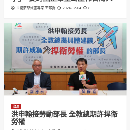
0
世衛菸草減害專家 王郁揚
2024-12-04
政治
洪申翰接勞動部長 全教總期許捍衛
勞權