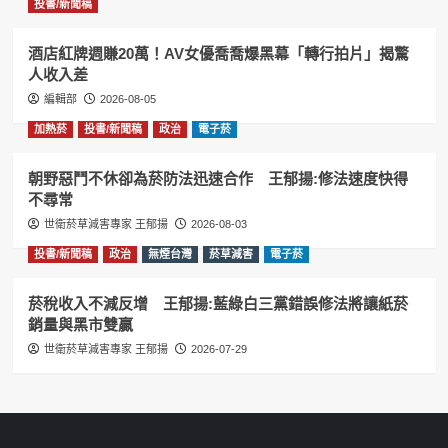
投書/新聞稿
酒店紅牌週賺20萬！AV女優喬喬爆黑幕「轉行拍片」揭驚
人收入差
編輯部
2026-08-05
加熱菸
投書/新聞稿
政治
電子菸
朝野惡鬥不休卻為菸防法迅速合作 王郁揚:修法速度快得
不尋常
世衛菸草減害專家 王郁揚
2026-08-03
投書/新聞稿
政治
無煙台灣
菸草減害
電子菸
菸稅收入不減反增 王郁揚:藍綠白三黨錯誤修法將讓紙菸
銷量與黑市雙贏
世衛菸草減害專家 王郁揚
2026-07-29