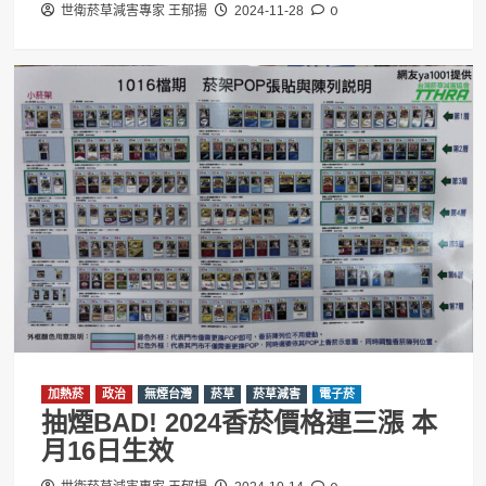
0
世衛菸草減害專家 王郁揚
2024-11-28
加熱菸
政治
無煙台灣
菸草
菸草減害
電子菸
抽煙BAD! 2024香菸價格連三漲 本
月16日生效