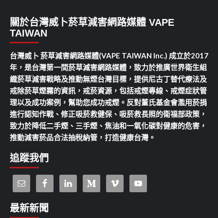
關於台灣威卜菸草減害網路媒體 VAPE
TAIWAN
台灣威卜 菸草減害網路媒體(VAPE TAIWAN Inc.) 成立於2017
年，是台灣第一間菸草減害網路媒體，致力於推廣世界衛生組
織菸草減害戰略及推動無煙台灣目標，提供尼古丁替代療法及
戒除菸草煙霧的資訊，戒菸資源，包括戒煙專線、戒煙症狀管
理以及成功案例，幫助您成功戒煙。反對董氏基金會濫用菸捐
進行認知作戰、修正吸菸救健保、吸菸救長照的衛福部政策，
致力於降低二手煙、三手煙、焦油和一氧化碳對健康的危害，
推動減害菸品合法抽稅納管，打造健康台灣。
追蹤我們
最新新聞