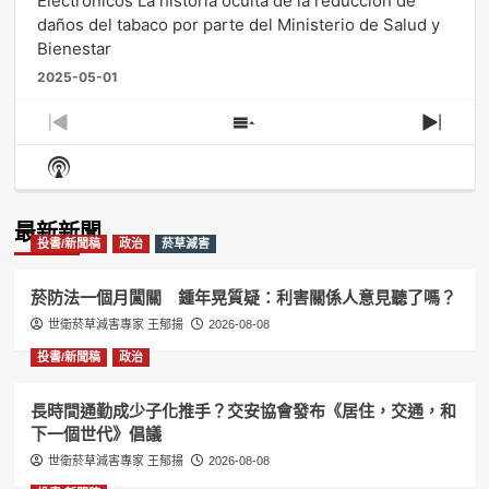
Electrónicos La historia oculta de la reducción de
daños del tabaco por parte del Ministerio de Salud y
Bienestar
2025-05-01
Previous
Show
Next
Episode
Episodes
Episo
Show
List
Podcast
Information
最新新聞
投書/新聞稿
政治
菸草減害
菸防法一個月闖關 鍾年晃質疑：利害關係人意見聽了嗎？
世衛菸草減害專家 王郁揚
2026-08-08
投書/新聞稿
政治
長時間通勤成少子化推手？交安協會發布《居住，交通，和
下一個世代》倡議
世衛菸草減害專家 王郁揚
2026-08-08