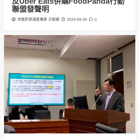
反Uber Eats併購FoodPanda行動
聯盟發聲明
0
世衛菸草減害專家 王郁揚
2024-09-30