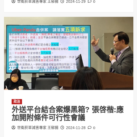
0
世衛菸草減害專家 王郁揚
2024-11-29
政治
外送平台結合案爆黑箱? 張啓楷:應
加開附條件可行性會議
0
世衛菸草減害專家 王郁揚
2024-11-28