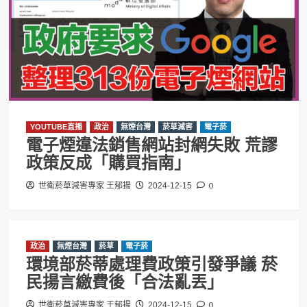
YOUTUBE直播
政治
無煙台灣
菸草減害
電子菸
電子煙違法銷售網站封網失敗 荒謬
政策反成「購買指南」
0
世衛菸草減害專家 王郁揚
2024-12-15
政治
無煙台灣
菸草
電子菸
環境部菸蒂處理費政策引發爭議 菸
民揚言繳費後「合法亂丟」
0
世衛菸草減害專家 王郁揚
2024-12-15