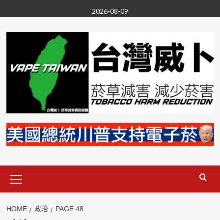
Skip
2026-08-09
to
content
Primary
Menu
HOME
政治
PAGE 48