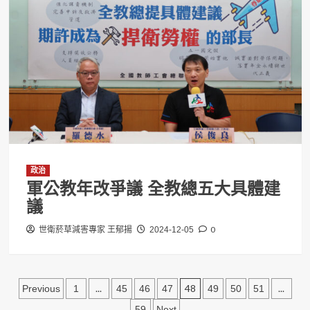
政治
軍公教年改爭議 全教總五大具體建
議
0
世衛菸草減害專家 王郁揚
2024-12-05
文
...
48
...
Previous
1
45
46
47
49
50
51
59
Next