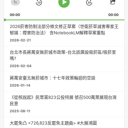
1
器
x
Skip
Jump
Change
Play
Shar
Playback
This
Pause
Backward
Forward
00:00
Rate
00:00
Episo
2026菸害防制法部分條文修正草案（世衛菸草減害專家王
郁揚：煙害防治法） 含NotebookLM解釋草案重點
2026-02-21
台北市長蔣萬安無菸城市政策-台北該廣設吸菸區/吸菸室
嗎?
2026-02-04
蔣萬安臺北無菸城市：十七年政策輪迴的空談
2026-01-14
《從核說起》民眾黨823公投特展 號召500萬票展現台灣
民意
2025-08-11
大罷免凸 <726,823反罷免主題曲> #大展鴻圖