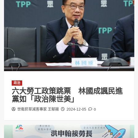
政治
六大勞工政策跳票 林國成諷民進
黨如「政治陳世美」
0
世衛菸草減害專家 王郁揚
2024-12-05