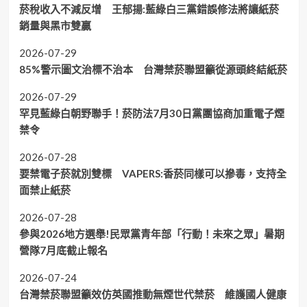
菸稅收入不減反增 王郁揚:藍綠白三黨錯誤修法將讓紙菸
銷量與黑市雙贏
2026-07-29
85%警示圖文治標不治本 台灣禁菸聯盟籲從源頭終結紙菸
2026-07-29
罕見藍綠白朝野聯手！菸防法7月30日黨團協商加重電子煙
禁令
2026-07-28
要禁電子菸就別雙標 VAPERS:香菸同樣可以摻毒，支持全
面禁止紙菸
2026-07-28
參與2026地方選舉!民眾黨青年部「行動！未來之眾」暑期
營隊7月底截止報名
2026-07-24
台灣禁菸聯盟籲效仿英國推動無煙世代禁菸 維護國人健康