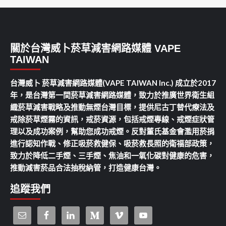
關於台灣威卜菸草減害網路媒體 VAPE
TAIWAN
台灣威卜 菸草減害網路媒體(VAPE TAIWAN Inc.) 成立於2017
年，是台灣第一間菸草減害網路媒體，致力於推廣世界衛生組
織菸草減害戰略及推動無煙台灣目標，提供尼古丁替代療法及
戒除菸草煙霧的資訊，戒菸資源，包括戒煙專線、戒煙症狀管
理以及成功案例，幫助您成功戒煙。反對董氏基金會濫用菸捐
進行認知作戰、修正吸菸救健保、吸菸救長照的衛福部政策，
致力於降低二手煙、三手煙、焦油和一氧化碳對健康的危害，
推動減害菸品合法抽稅納管，打造健康台灣。
追蹤我們