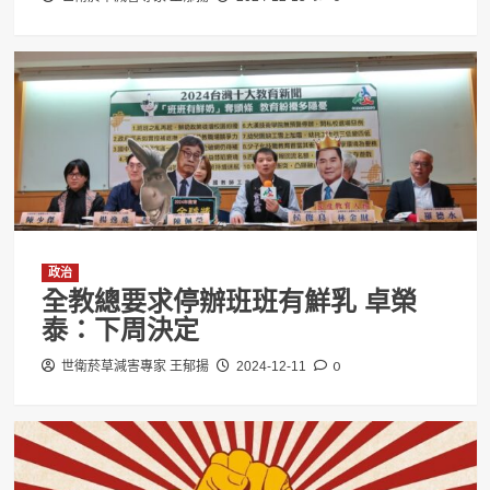
政治
全教總要求停辦班班有鮮乳 卓榮
泰：下周決定
0
世衛菸草減害專家 王郁揚
2024-12-11