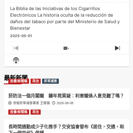
La Biblia de las Iniciativas de los Cigarrillos
Electrónicos La historia oculta de la reducción de
daños del tabaco por parte del Ministerio de Salud y
Bienestar
2025-05-01
Previous
Show
Next
Episode
Episodes
Episo
Show
List
Podcast
Information
最新新聞
投書/新聞稿
政治
菸草減害
菸防法一個月闖關 鍾年晃質疑：利害關係人意見聽了嗎？
世衛菸草減害專家 王郁揚
2026-08-08
投書/新聞稿
政治
長時間通勤成少子化推手？交安協會發布《居住，交通，和
下一個世代》倡議