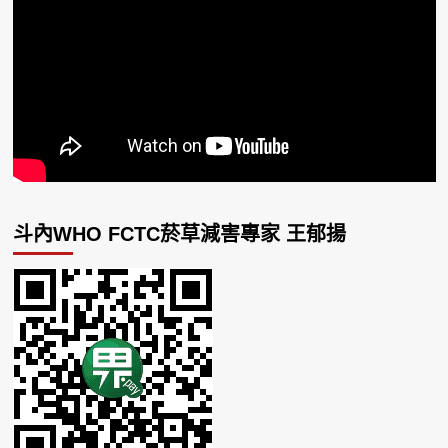
斗內WHO FCTC菸草減害專家 王郁揚