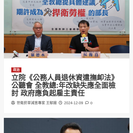
政治
立院《公務人員退休資遣撫卹法》
公聽會 全教總:年改缺失應全面檢
討 政府應負起雇主責任
0
世衛菸草減害專家 王郁揚
2024-12-09