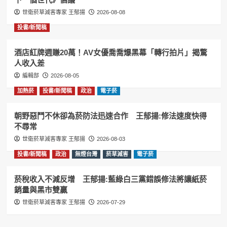
世衛菸草減害專家 王郁揚
2026-08-08
投書/新聞稿
酒店紅牌週賺20萬！AV女優喬喬爆黑幕「轉行拍片」揭驚
人收入差
編輯部
2026-08-05
加熱菸
投書/新聞稿
政治
電子菸
朝野惡鬥不休卻為菸防法迅速合作 王郁揚:修法速度快得
不尋常
世衛菸草減害專家 王郁揚
2026-08-03
投書/新聞稿
政治
無煙台灣
菸草減害
電子菸
菸稅收入不減反增 王郁揚:藍綠白三黨錯誤修法將讓紙菸
銷量與黑市雙贏
世衛菸草減害專家 王郁揚
2026-07-29