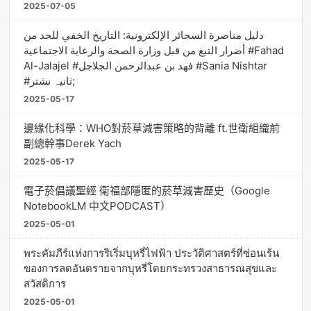
2025-07-05
دليل مناصرة السجائر الإلكترونية: التاريخ الخفي للحد من
أضرار التبغ من قبل وزارة الصحة والرعاية الاجتماعية #Fahad
Al-Jalajel #فهد بن عبدالرحمن الجلاجل #Sania Nishtar
#ثانیہ نشتر;
2025-05-17
邊緣化科學：WHO對菸草減害策略的背離 ft.世衛組織前
副總幹事Derek Yach
2025-05-17
電子菸倡議聖經 衛福部隱匿的菸草減害歷史（Google
NotebookLM 中文PODCAST）
2025-05-01
พระคัมภีร์แห่งการริเริ่มบุหรี่ไฟฟ้า ประวัติศาสตร์ที่ซ่อนเร้น
ของการลดอันตรายจากบุหรี่โดยกระทรวงสาธารณสุขและ
สวัสดิการ
2025-05-01