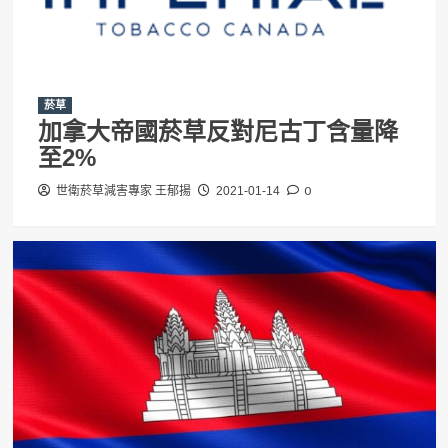
菸草
加拿大帝國菸草反對尼古丁含量降
至2%
0
世衛菸草減害專家 王郁揚
2021-01-14