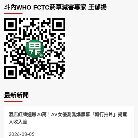
斗內WHO FCTC菸草減害專家 王郁揚
最新新聞
酒店紅牌週賺20萬！AV女優喬喬爆黑幕「轉行拍片」揭驚
人收入差
2026-08-05