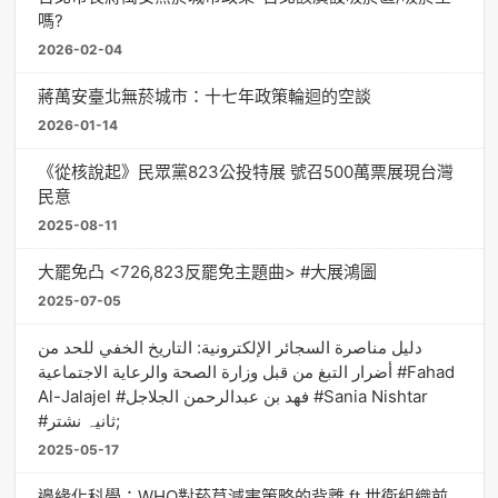
嗎?
2026-02-04
蔣萬安臺北無菸城市：十七年政策輪迴的空談
2026-01-14
《從核說起》民眾黨823公投特展 號召500萬票展現台灣
民意
2025-08-11
大罷免凸 <726,823反罷免主題曲> #大展鴻圖
2025-07-05
دليل مناصرة السجائر الإلكترونية: التاريخ الخفي للحد من
أضرار التبغ من قبل وزارة الصحة والرعاية الاجتماعية #Fahad
Al-Jalajel #فهد بن عبدالرحمن الجلاجل #Sania Nishtar
#ثانیہ نشتر;
2025-05-17
邊緣化科學：WHO對菸草減害策略的背離 ft.世衛組織前