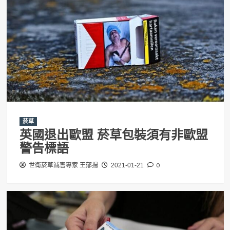
菸草
英國退出歐盟 菸草包裝須有非歐盟
警告標語
0
世衛菸草減害專家 王郁揚
2021-01-21