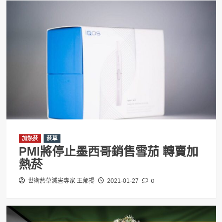
加熱菸
菸草
PMI將停止墨西哥銷售雪茄 轉賣加
熱菸
0
世衛菸草減害專家 王郁揚
2021-01-27