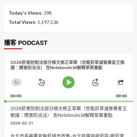
序
Today's Views:
398
Total Views:
1,197,136
播客 PODCAST
音
2026菸害防制法部分條文修正草案（世衛菸草減害專家王郁
訊
揚：煙害防治法） 含NotebookLM解釋草案重點
播
放
1
器
x
Skip
Jump
Change
Play
Shar
Playback
This
Pause
Backward
Forward
00:00
Rate
00:00
Episo
2026菸害防制法部分條文修正草案（世衛菸草減害專家王
郁揚：煙害防治法） 含NotebookLM解釋草案重點
2026-02-21
台北市長蔣萬安無菸城市政策-台北該廣設吸菸區/吸菸室