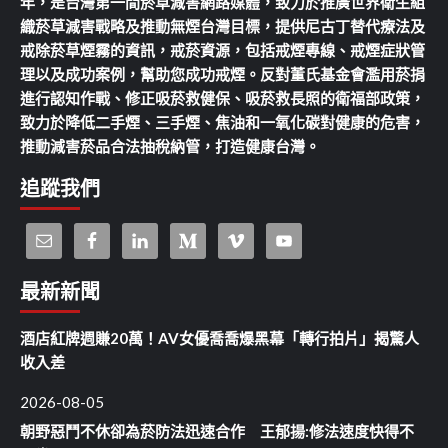
年，是台灣第一間菸草減害網路媒體，致力於推廣世界衛生組
織菸草減害戰略及推動無煙台灣目標，提供尼古丁替代療法及
戒除菸草煙霧的資訊，戒菸資源，包括戒煙專線、戒煙症狀管
理以及成功案例，幫助您成功戒煙。反對董氏基金會濫用菸捐
進行認知作戰、修正吸菸救健保、吸菸救長照的衛福部政策，
致力於降低二手煙、三手煙、焦油和一氧化碳對健康的危害，
推動減害菸品合法抽稅納管，打造健康台灣。
追蹤我們
最新新聞
酒店紅牌週賺20萬！AV女優喬喬爆黑幕「轉行拍片」揭驚人
收入差
2026-08-05
朝野惡鬥不休卻為菸防法迅速合作 王郁揚:修法速度快得不