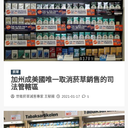
菸草
加州成美國唯一取消菸草銷售的司
法管轄區
1
世衛菸草減害專家 王郁揚
2021-01-17