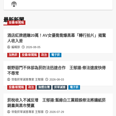
Episode
Episodes
Episo
Show
List
Podcast
Information
最新新聞
投書/新聞稿
酒店紅牌週賺20萬！AV女優喬喬爆黑幕「轉行拍片」揭驚
人收入差
編輯部
2026-08-05
加熱菸
投書/新聞稿
政治
電子菸
朝野惡鬥不休卻為菸防法迅速合作 王郁揚:修法速度快得
不尋常
世衛菸草減害專家 王郁揚
2026-08-03
投書/新聞稿
政治
無煙台灣
菸草減害
電子菸
菸稅收入不減反增 王郁揚:藍綠白三黨錯誤修法將讓紙菸
銷量與黑市雙贏
世衛菸草減害專家 王郁揚
2026-07-29