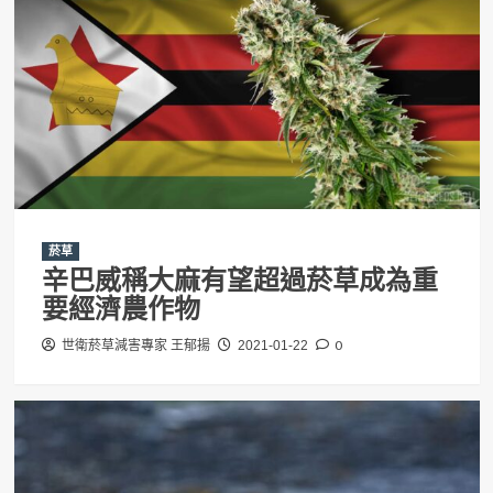
菸草
辛巴威稱大麻有望超過菸草成為重
要經濟農作物
0
世衛菸草減害專家 王郁揚
2021-01-22