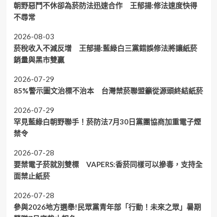
朝野惡鬥不休卻為菸防法迅速合作 王郁揚:修法速度快得
不尋常
2026-08-03
菸稅收入不減反增 王郁揚:藍綠白三黨錯誤修法將讓紙菸
銷量與黑市雙贏
2026-07-29
85%警示圖文治標不治本 台灣禁菸聯盟籲從源頭終結紙菸
2026-07-29
罕見藍綠白朝野聯手！菸防法7月30日黨團協商加重電子煙
禁令
2026-07-28
要禁電子菸就別雙標 VAPERS:香菸同樣可以摻毒，支持全
面禁止紙菸
2026-07-28
參與2026地方選舉!民眾黨青年部「行動！未來之眾」暑期