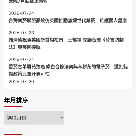
營隊7月底截止報名
2026-07-24
台灣禁菸聯盟籲效仿英國推動無煙世代禁菸 維護國人健康
2026-07-23
賴清德祝賀英國新首相柏南 王郁揚:先讓台灣《菸害防制
法》與英國接軌
2026-07-21
香菸含苯駢芘致癌 綠白合修法禁無苯駢芘的電子菸 遭批錯
誤政策比貪汙更可怕
2026-07-20
年月排序
年
月
排