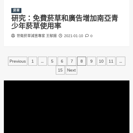
菸草
研究：免費菸草和廣告增加南亞青
少年菸草使用率
0
世衛菸草減害專家 王郁揚
2021-01-10
文
...
8
...
Previous
1
5
6
7
9
10
11
章
15
Next
分
頁