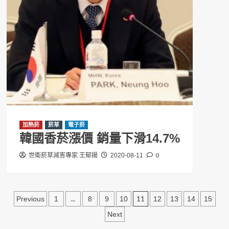
加熱菸
菸草
電子菸
韓國香菸漲價 銷量下滑14.7%
0
世衛菸草減害專家 王郁揚
2020-08-11
文
...
11
Previous
1
8
9
10
12
13
14
15
章
Next