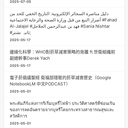
2025-07-05
دليل مناصرة السجائر الإلكترونية: التاريخ الخفي للحد من
أضرار التبغ من قبل وزارة الصحة والرعاية الاجتماعية #Fahad
Al-Jalajel #فهد بن عبدالرحمن الجلاجل #Sania Nishtar
#ثانیہ نشتر;
2025-05-17
邊緣化科學：WHO對菸草減害策略的背離 ft.世衛組織前
副總幹事Derek Yach
2025-05-17
電子菸倡議聖經 衛福部隱匿的菸草減害歷史（Google
NotebookLM 中文PODCAST）
2025-05-01
พระคัมภีร์แห่งการริเริ่มบุหรี่ไฟฟ้า ประวัติศาสตร์ที่ซ่อนเร้น
ของการลดอันตรายจากบุหรี่โดยกระทรวงสาธารณสุขและ
สวัสดิการ
2025-05-01