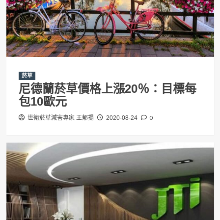
菸草
尼德蘭菸草價格上漲20％：目標每
包10歐元
0
世衛菸草減害專家 王郁揚
2020-08-24