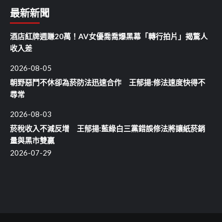
最新新聞
酒店紅牌週賺20萬！AV女優喬喬爆黑幕「轉行拍片」揭驚人
收入差
2026-08-05
朝野惡鬥不休卻為菸防法迅速合作 王郁揚:修法速度快得不
尋常
2026-08-03
菸稅收入不減反增 王郁揚:藍綠白三黨錯誤修法將讓紙菸銷
量與黑市雙贏
2026-07-29