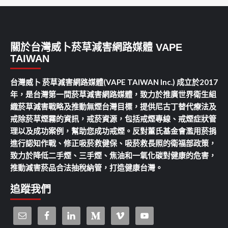
關於台灣威卜菸草減害網路媒體 VAPE
TAIWAN
台灣威卜 菸草減害網路媒體(VAPE TAIWAN Inc.) 成立於2017
年，是台灣第一間菸草減害網路媒體，致力於推廣世界衛生組
織菸草減害戰略及推動無煙台灣目標，提供尼古丁替代療法及
戒除菸草煙霧的資訊，戒菸資源，包括戒煙專線、戒煙症狀管
理以及成功案例，幫助您成功戒煙。反對董氏基金會濫用菸捐
進行認知作戰、修正吸菸救健保、吸菸救長照的衛福部政策，
致力於降低二手煙、三手煙、焦油和一氧化碳對健康的危害，
推動減害菸品合法抽稅納管，打造健康台灣。
追蹤我們