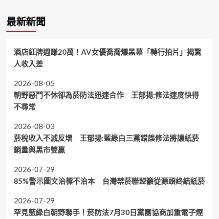
最新新聞
酒店紅牌週賺20萬！AV女優喬喬爆黑幕「轉行拍片」揭驚
人收入差
2026-08-05
朝野惡鬥不休卻為菸防法迅速合作 王郁揚:修法速度快得
不尋常
2026-08-03
菸稅收入不減反增 王郁揚:藍綠白三黨錯誤修法將讓紙菸
銷量與黑市雙贏
2026-07-29
85%警示圖文治標不治本 台灣禁菸聯盟籲從源頭終結紙菸
2026-07-29
罕見藍綠白朝野聯手！菸防法7月30日黨團協商加重電子煙