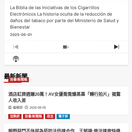
La Biblia de las Iniciativas de los Cigarrillos
Electrónicos La historia oculta de la reducción de
daños del tabaco por parte del Ministerio de Salud y
Bienestar
2025-05-01
Previous
Show
Next
Episode
Episodes
Episo
Show
List
Podcast
Information
最新新聞
投書/新聞稿
酒店紅牌週賺20萬！AV女優喬喬爆黑幕「轉行拍片」揭驚
人收入差
編輯部
2026-08-05
加熱菸
投書/新聞稿
政治
電子菸
朝野惡鬥不休卻為菸防法迅速合作 王郁揚:修法速度快得