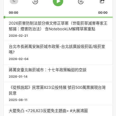
1
器
x
Skip
Jump
Change
Play
Shar
Playback
This
Pause
Backward
Forward
00:00
Rate
00:00
Episo
2026菸害防制法部分條文修正草案（世衛菸草減害專家王
郁揚：煙害防治法） 含NotebookLM解釋草案重點
2026-02-21
台北市長蔣萬安無菸城市政策-台北該廣設吸菸區/吸菸室
嗎?
2026-02-04
蔣萬安臺北無菸城市：十七年政策輪迴的空談
2026-01-14
《從核說起》民眾黨823公投特展 號召500萬票展現台灣
民意
2025-08-11
大罷免凸 <726,823反罷免主題曲> #大展鴻圖