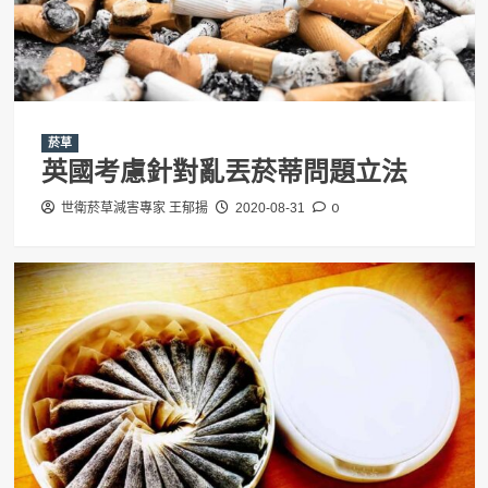
菸草
英國考慮針對亂丟菸蒂問題立法
0
世衛菸草減害專家 王郁揚
2020-08-31