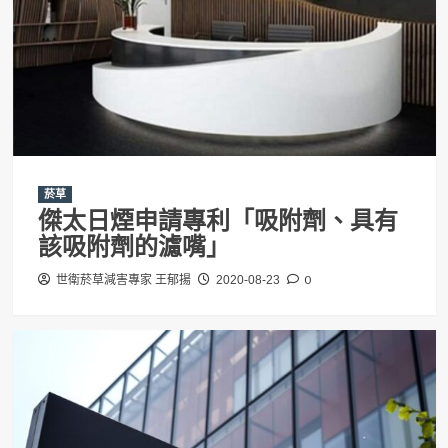
菸草
傑太日煙申請專利「吸附劑、具有
該吸附劑的濾嘴」
0
世衛菸草減害專家 王郁揚
2020-08-23