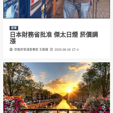
菸草
日本財務省批准 傑太日煙 菸價調
漲
0
世衛菸草減害專家 王郁揚
2020-08-28