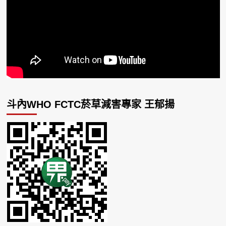
斗內WHO FCTC菸草減害專家 王郁揚