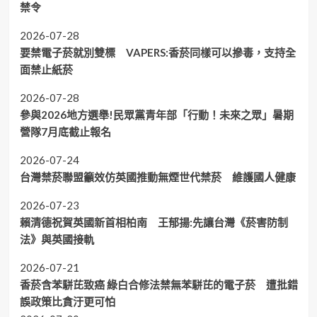
禁令
2026-07-28
要禁電子菸就別雙標 VAPERS:香菸同樣可以摻毒，支持全
面禁止紙菸
2026-07-28
參與2026地方選舉!民眾黨青年部「行動！未來之眾」暑期
營隊7月底截止報名
2026-07-24
台灣禁菸聯盟籲效仿英國推動無煙世代禁菸 維護國人健康
2026-07-23
賴清德祝賀英國新首相柏南 王郁揚:先讓台灣《菸害防制
法》與英國接軌
2026-07-21
香菸含苯駢芘致癌 綠白合修法禁無苯駢芘的電子菸 遭批錯
誤政策比貪汙更可怕