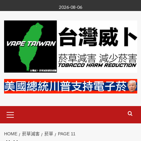
Skip
2026-08-06
to
content
Primary
Menu
HOME
菸草減害
菸草
PAGE 11