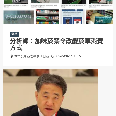
菸草
分析師：加味菸禁令改變菸草消費
方式
0
世衛菸草減害專家 王郁揚
2020-08-14