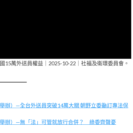
5萬外送員權益｜2025-10-22｜社福及衛環委員會。
伶立委舉辦）—全台外送員突破14萬大關 朝野立委籲訂專法保
賴惠員舉辦）—無「法」可管就放行合併？ 綠委齊聲憂