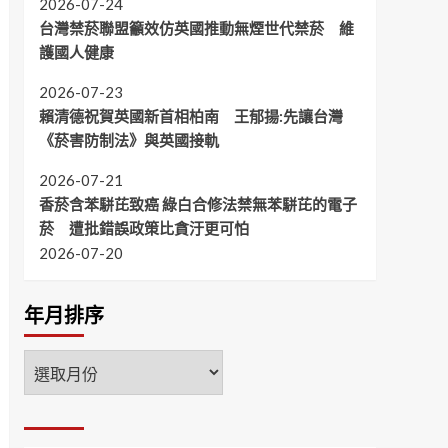
2026-07-24
台灣禁菸聯盟籲效仿英國推動無煙世代禁菸 維
護國人健康
2026-07-23
賴清德祝賀英國新首相柏南 王郁揚:先讓台灣
《菸害防制法》與英國接軌
2026-07-21
香菸含苯駢芘致癌 綠白合修法禁無苯駢芘的電子
菸 遭批錯誤政策比貪汙更可怕
2026-07-20
年月排序
年
月
排
序