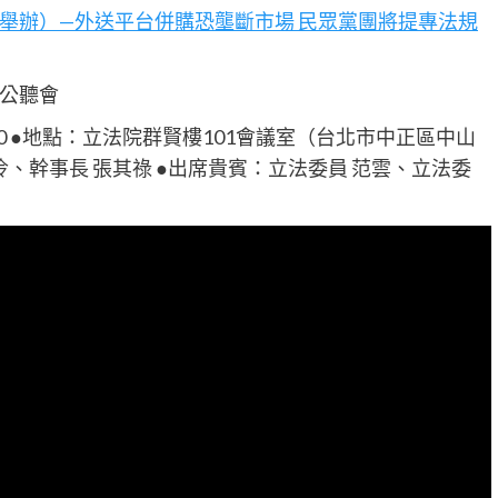
楷立委舉辦）—外送平台併購恐壟斷市場 民眾黨團將提專法規
公聽會
3:50 ●地點：立法院群賢樓101會議室（台北市中正區中山
伶、幹事長 張其祿 ●出席貴賓：立法委員 范雲、立法委