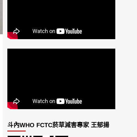
斗內WHO FCTC菸草減害專家 王郁揚