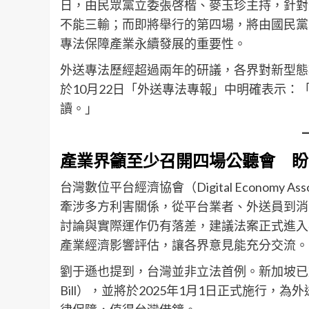
日，由民眾黨立委張啓楷、麥玉珍主持，針對
不能三輸；而即將舉行的第四場，將由國民黨
專法保障產業永續發展的重要性。
外送專法歷經超過兩年的研議，各界對新型態
於10月22日「外送專法專報」中明確表示
讀。」
產業界籲至少召開四場公聽會 盼
台灣數位平台經濟協會（Digital Economy As
牽涉多方利害關係，從平台業者、外送員到消
討論與實際運作仍有落差，建議法案正式進入
產業經濟影響評估，讓各界意見能充分交流。
劉于遜也提到，台灣並非立法首例。新加坡已於202
Bill），並將於2025年1月1日正式施行