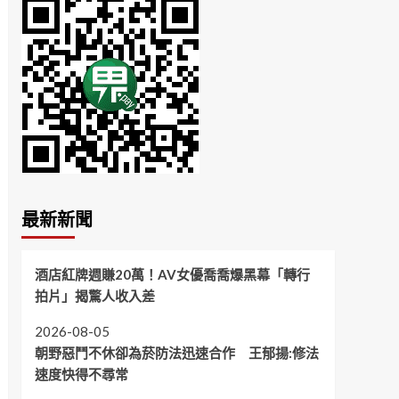
最新新聞
酒店紅牌週賺20萬！AV女優喬喬爆黑幕「轉行
拍片」揭驚人收入差
2026-08-05
朝野惡鬥不休卻為菸防法迅速合作 王郁揚:修法
速度快得不尋常