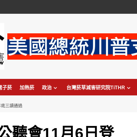
電子菸
加熱菸
政治
台灣菸草減害研究院TiTHR
年底三讀通過
公聽會11月6日登