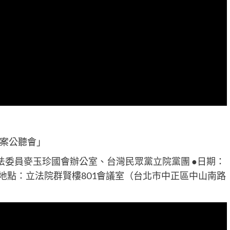
案公聽會」
法委員麥玉珍國會辦公室、台灣民眾黨立院黨團 ●日期：
4:00 ●地點：立法院群賢樓801會議室（台北市中正區中山南路