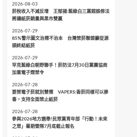
2026-08-03
菸稅收入不減反增 王郁揚:藍綠白三黨錯誤修法
將讓紙菸銷量與黑市雙贏
2026-07-29
85%警示圖文治標不治本 台灣禁菸聯盟籲從源
頭終結紙菸
2026-07-29
罕見藍綠白朝野聯手！菸防法7月30日黨團協商
加重電子煙禁令
2026-07-28
要禁電子菸就別雙標 VAPERS:香菸同樣可以摻
毒，支持全面禁止紙菸
2026-07-28
參與2026地方選舉!民眾黨青年部「行動！未來
之眾」暑期營隊7月底截止報名