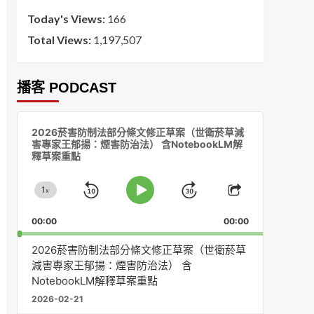
Today's Views:
166
Total Views:
1,197,507
播客 PODCAST
音
2026菸害防制法部分條文修正草案（世衛菸草減
訊
害專家王郁揚：煙害防治法） 含NotebookLM解
播
釋草案重點
放
器
1
x
Skip
Jump
Change
Play
Share
Playback
This
Pause
Backward
Forward
00:00
Rate
00:00
Episode
2026菸害防制法部分條文修正草案（世衛菸草
減害專家王郁揚：煙害防治法） 含
NotebookLM解釋草案重點
2026-02-21