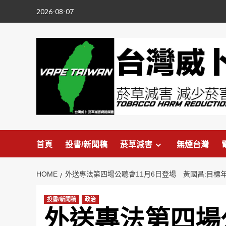
Skip
2026-08-07
to
content
首頁
投書/新聞稿
菸草減害
無煙台灣
HOME
外送專法第四場公聽會11月6日登場 黃國昌:目標
投書/新聞稿
政治
外送專法第四場