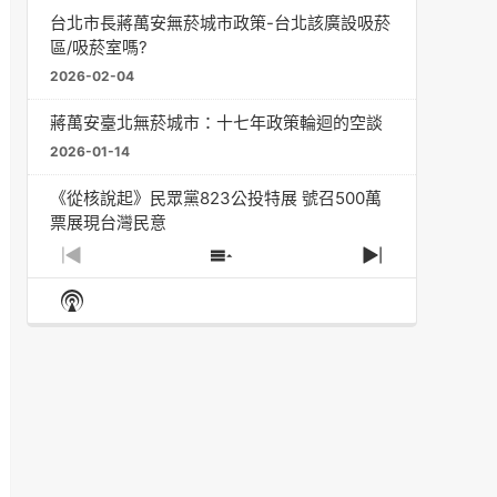
台北市長蔣萬安無菸城市政策-台北該廣設吸菸
區/吸菸室嗎?
2026-02-04
蔣萬安臺北無菸城市：十七年政策輪迴的空談
2026-01-14
《從核說起》民眾黨823公投特展 號召500萬
票展現台灣民意
2025-08-11
Previous
Show
Next
Episode
Episodes
Episode
Show
大罷免凸 <726,823反罷免主題曲> #大展鴻圖
List
Podcast
2025-07-05
Information
دليل مناصرة السجائر الإلكترونية: التاريخ الخفي
للحد من أضرار التبغ من قبل وزارة الصحة والرعاية
الاجتماعية #Fahad Al-Jalajel #فهد بن
عبدالرحمن الجلاجل #Sania Nishtar #ثانیہ نشتر;
2025-05-17