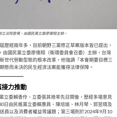
6餘立法院登場，由國民黨立委廖偉翔主辦。
屆歷經兩年多，目前朝野三黨修正草案版本皆已提出，
場，由國民黨立委廖偉翔（衛環委員會召委）主辦，台灣
新世代勞動型態的根本改革，他強調「本會期要目標三
期懸而未決的民生經濟法案能獲得法律保障。
黨接力推動
民眾黨立委賴香伶、立委張其祿率先召開後，歷經多場意見
月30日由民進黨立委賴惠員、陳培瑜、林月琴、郭昱晴及
員以及消費者權益等議題；第三場則於2024年9月10