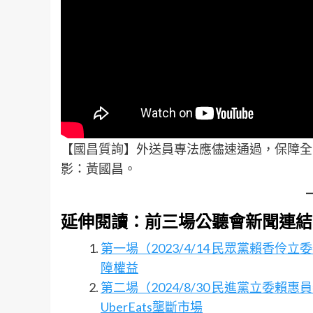
【國昌質詢】外送員專法應儘速通過，保障全國1
影：黃國昌。
延伸閱讀：前三場公聽會新聞連結
第一場（2023/4/14 民眾黨賴香
障權益
第二場（2024/8/30 民進黨立委
UberEats壟斷市場