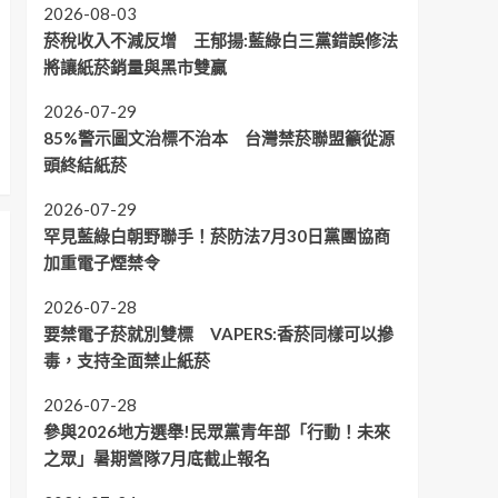
2026-08-03
菸稅收入不減反增 王郁揚:藍綠白三黨錯誤修法
將讓紙菸銷量與黑市雙贏
2026-07-29
85%警示圖文治標不治本 台灣禁菸聯盟籲從源
頭終結紙菸
2026-07-29
罕見藍綠白朝野聯手！菸防法7月30日黨團協商
加重電子煙禁令
2026-07-28
要禁電子菸就別雙標 VAPERS:香菸同樣可以摻
毒，支持全面禁止紙菸
2026-07-28
參與2026地方選舉!民眾黨青年部「行動！未來
之眾」暑期營隊7月底截止報名