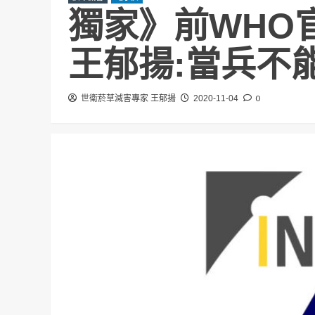
獨家》前WHO
王郁揚:當兵不
0
世衛菸草減害專家 王郁揚
2020-11-04