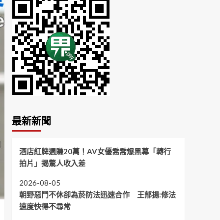
最新新聞
酒店紅牌週賺20萬！AV女優喬喬爆黑幕「轉行
拍片」揭驚人收入差
2026-08-05
朝野惡鬥不休卻為菸防法迅速合作 王郁揚:修法
速度快得不尋常