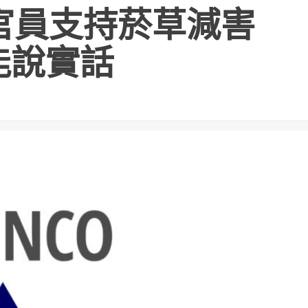
官員支持菸草減害
能說實話