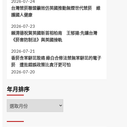
2026-07-24
台灣禁菸聯盟籲效仿英國推動無煙世代禁菸 維
護國人健康
2026-07-23
賴清德祝賀英國新首相柏南 王郁揚:先讓台灣
《菸害防制法》與英國接軌
2026-07-21
香菸含苯駢芘致癌 綠白合修法禁無苯駢芘的電子
菸 遭批錯誤政策比貪汙更可怕
2026-07-20
年月排序
年
月
排
序