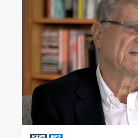
菸草減害
電子菸