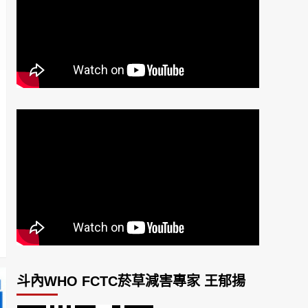
斗內WHO FCTC菸草減害專家 王郁揚