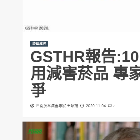
菸草減害
GSTHR報告:
用減害菸品 專
爭
3
世衛菸草減害專家 王郁揚
2020-11-04