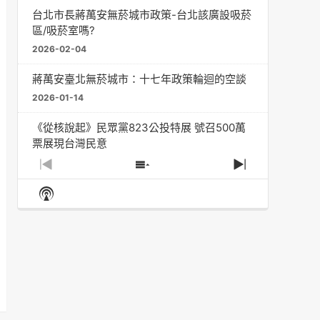
台北市長蔣萬安無菸城市政策-台北該廣設吸菸
區/吸菸室嗎?
2026-02-04
蔣萬安臺北無菸城市：十七年政策輪迴的空談
2026-01-14
《從核說起》民眾黨823公投特展 號召500萬
票展現台灣民意
2025-08-11
Previous
Show
Next
Episode
Episodes
Episode
Show
大罷免凸 <726,823反罷免主題曲> #大展鴻圖
List
Podcast
2025-07-05
Information
دليل مناصرة السجائر الإلكترونية: التاريخ الخفي
للحد من أضرار التبغ من قبل وزارة الصحة والرعاية
الاجتماعية #Fahad Al-Jalajel #فهد بن
عبدالرحمن الجلاجل #Sania Nishtar #ثانیہ نشتر;
2025-05-17