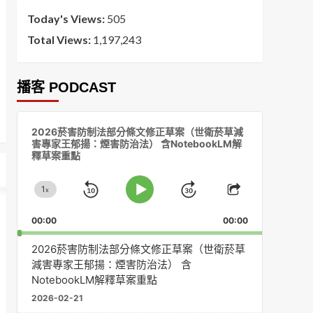
Today's Views:
505
Total Views:
1,197,243
播客 PODCAST
音
2026菸害防制法部分條文修正草案（世衛菸草減
訊
害專家王郁揚：煙害防治法） 含NotebookLM解
播
釋草案重點
放
器
1
x
Skip
Jump
Change
Play
Share
Playback
This
Pause
Backward
Forward
00:00
Rate
00:00
Episode
2026菸害防制法部分條文修正草案（世衛菸草
減害專家王郁揚：煙害防治法） 含
NotebookLM解釋草案重點
2026-02-21