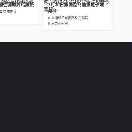
عبدالرحمن الجلاجل #Sania Nishtar #ثانیہ نشتر;
籲從源頭終結紙菸
7月30日黨團協商加重電子煙
2025-05-17
禁令
專家 王郁揚
世衛菸草減害專家 王郁揚
邊緣化科學：WHO對菸草減害策略的背離 ft.世
2026-07-28
衛組織前副總幹事Derek Yach
2025-05-17
電子菸倡議聖經 衛福部隱匿的菸草減害歷史
（Google NotebookLM 中文PODCAST）
2025-05-01
พระคัมภีร์แห่งการริเริ่มบุหรี่ไฟฟ้า ประวัติศาสตร์
ที่ซ่อนเร้นของการลดอันตรายจากบุหรี่โดย
กระทรวงสาธารณสุขและสวัสดิการ
2025-05-01
La Biblia de las Iniciativas de los Cigarrillos
Electrónicos La historia oculta de la
reducción de daños del tabaco por parte
del Ministerio de Salud y Bienestar