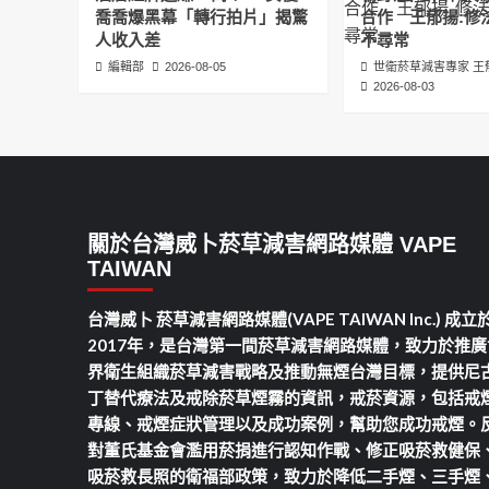
喬喬爆黑幕「轉行拍片」揭驚
合作 王郁揚:修
人收入差
不尋常
編輯部
2026-08-05
世衛菸草減害專家 王
2026-08-03
關於台灣威卜菸草減害網路媒體 VAPE
TAIWAN
台灣威卜 菸草減害網路媒體(VAPE TAIWAN Inc.) 成立
2017年，是台灣第一間菸草減害網路媒體，致力於推廣
界衛生組織菸草減害戰略及推動無煙台灣目標，提供尼
丁替代療法及戒除菸草煙霧的資訊，戒菸資源，包括戒
專線、戒煙症狀管理以及成功案例，幫助您成功戒煙。
對董氏基金會濫用菸捐進行認知作戰、修正吸菸救健保
吸菸救長照的衛福部政策，致力於降低二手煙、三手煙