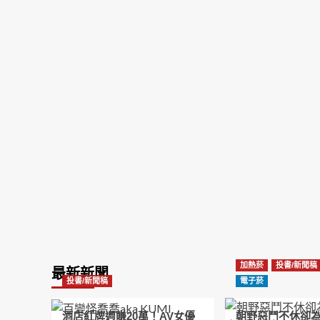
加熱菸
投書/新聞稿
最新新聞
投書/新聞稿
電子菸
酒店紅牌週賺20萬！AV女優
朝野惡鬥不休卻