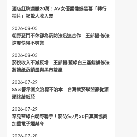
酒店紅牌週賺20萬！AV女優喬喬爆黑幕「轉行
拍片」揭驚人收入差
2026-08-05
朝野惡鬥不休卻為菸防法迅速合作 王郁揚:修法
速度快得不尋常
2026-08-03
菸稅收入不減反增 王郁揚:藍綠白三黨錯誤修法
將讓紙菸銷量與黑市雙贏
2026-07-29
85%警示圖文治標不治本 台灣禁菸聯盟籲從源
頭終結紙菸
2026-07-29
罕見藍綠白朝野聯手！菸防法7月30日黨團協商
加重電子煙禁令
2026-07-28