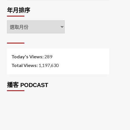
年月排序
年
月
排
序
Today's Views:
289
Total Views:
1,197,630
播客 PODCAST
2026菸害防制法部分條文修正草案（世衛菸草
減害專家王郁揚：煙害防治法） 含