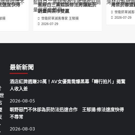
法速度快得
藍綠白三黨錯誤修法將讓紙菸
灣禁菸聯盟
銷量與黑市雙贏
世衛菸草減害
2026-07-29
郁揚
世衛菸草減害專家 王郁揚
2026-07-29
最新新聞
酒店紅牌週賺20萬！AV女優喬喬爆黑幕「轉行拍片」揭驚
於
人收入差
世
2026-08-05
古
朝野惡鬥不休卻為菸防法迅速合作 王郁揚:修法速度快得
煙
不尋常
反
、
2026-08-03
、