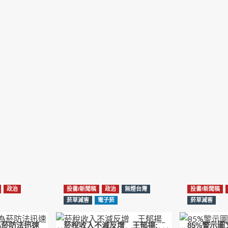
政治
投書/新聞稿
政治
無煙台灣
投書/新聞稿
菸草減害
電子菸
菸草減害
為菸防法迅速
菸稅收入不減反增 王郁揚:
85%警示