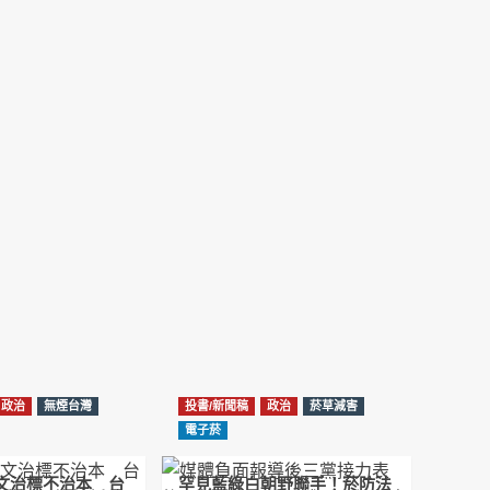
NotebookLM解釋草案重點
2026-02-21
台北市長蔣萬安無菸城市政策-台北該廣設吸菸
區/吸菸室嗎?
2026-02-04
蔣萬安臺北無菸城市：十七年政策輪迴的空談
2026-01-14
《從核說起》民眾黨823公投特展 號召500萬
票展現台灣民意
2025-08-11
Previous
Show
Next
Episode
Episodes
Episode
Show
大罷免凸 <726,823反罷免主題曲> #大展鴻圖
List
Podcast
2025-07-05
Information
政治
無煙台灣
投書/新聞稿
政治
菸草減害
دليل مناصرة السجائر الإلكترونية: التاريخ الخفي
電子菸
للحد من أضرار التبغ من قبل وزارة الصحة والرعاية
الاجتماعية #Fahad Al-Jalajel #فهد بن
圖文治標不治本 台
罕見藍綠白朝野聯手！菸防法