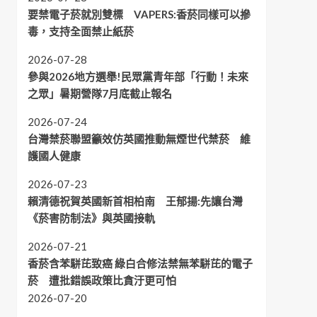
要禁電子菸就別雙標 VAPERS:香菸同樣可以摻
毒，支持全面禁止紙菸
2026-07-28
參與2026地方選舉!民眾黨青年部「行動！未來
之眾」暑期營隊7月底截止報名
2026-07-24
台灣禁菸聯盟籲效仿英國推動無煙世代禁菸 維
護國人健康
2026-07-23
賴清德祝賀英國新首相柏南 王郁揚:先讓台灣
《菸害防制法》與英國接軌
2026-07-21
香菸含苯駢芘致癌 綠白合修法禁無苯駢芘的電子
菸 遭批錯誤政策比貪汙更可怕
2026-07-20