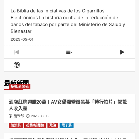
La Biblia de las Iniciativas de los Cigarrillos
Electrónicos La historia oculta de la reducción de
daños del tabaco por parte del Ministerio de Salud y
Bienestar
2025-05-01
Previous
Show
Next
Episode
Episodes
Episo
Show
List
Podcast
Information
最新新聞
投書/新聞稿
酒店紅牌週賺20萬！AV女優喬喬爆黑幕「轉行拍片」揭驚
人收入差
編輯部
2026-08-05
加熱菸
投書/新聞稿
政治
電子菸