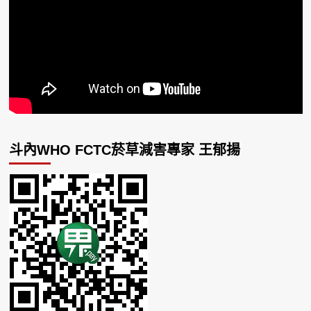
斗內WHO FCTC菸草減害專家 王郁揚