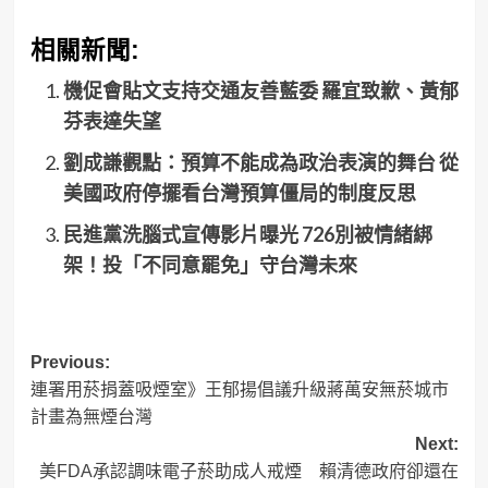
相關新聞:
機促會貼文支持交通友善藍委 羅宜致歉、黃郁
芬表達失望
劉成謙觀點：預算不能成為政治表演的舞台 從
美國政府停擺看台灣預算僵局的制度反思
民進黨洗腦式宣傳影片曝光 726別被情緒綁
架！投「不同意罷免」守台灣未來
Post
Previous:
連署用菸捐蓋吸煙室》王郁揚倡議升級蔣萬安無菸城市
navigation
計畫為無煙台灣
Next:
美FDA承認調味電子菸助成人戒煙 賴清德政府卻還在