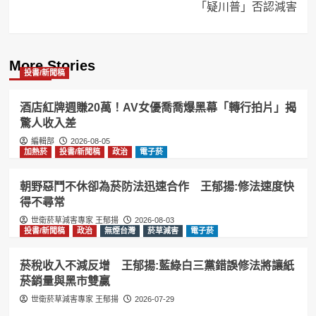
「疑川普」否認減害
More Stories
投書/新聞稿
酒店紅牌週賺20萬！AV女優喬喬爆黑幕「轉行拍片」揭
驚人收入差
編輯部
2026-08-05
加熱菸
投書/新聞稿
政治
電子菸
朝野惡鬥不休卻為菸防法迅速合作 王郁揚:修法速度快
得不尋常
世衛菸草減害專家 王郁揚
2026-08-03
投書/新聞稿
政治
無煙台灣
菸草減害
電子菸
菸稅收入不減反增 王郁揚:藍綠白三黨錯誤修法將讓紙
菸銷量與黑市雙贏
世衛菸草減害專家 王郁揚
2026-07-29