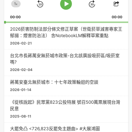
1
器
x
Skip
Jump
Change
Play
Shar
Playback
This
Pause
Backward
Forward
00:00
Rate
00:00
Episo
2026菸害防制法部分條文修正草案（世衛菸草減害專家王
郁揚：煙害防治法） 含NotebookLM解釋草案重點
2026-02-21
台北市長蔣萬安無菸城市政策-台北該廣設吸菸區/吸菸室
嗎?
2026-02-04
蔣萬安臺北無菸城市：十七年政策輪迴的空談
2026-01-14
《從核說起》民眾黨823公投特展 號召500萬票展現台灣
民意
2025-08-11
大罷免凸 <726,823反罷免主題曲> #大展鴻圖