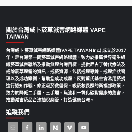
關於台灣威卜菸草減害網路媒體 VAPE
TAIWAN
台灣威卜 菸草減害網路媒體(VAPE TAIWAN Inc.) 成立於2017
年，是台灣第一間菸草減害網路媒體，致力於推廣世界衛生組
織菸草減害戰略及推動無煙台灣目標，提供尼古丁替代療法及
戒除菸草煙霧的資訊，戒菸資源，包括戒煙專線、戒煙症狀管
理以及成功案例，幫助您成功戒煙。反對董氏基金會濫用菸捐
進行認知作戰、修正吸菸救健保、吸菸救長照的衛福部政策，
致力於降低二手煙、三手煙、焦油和一氧化碳對健康的危害，
推動減害菸品合法抽稅納管，打造健康台灣。
追蹤我們