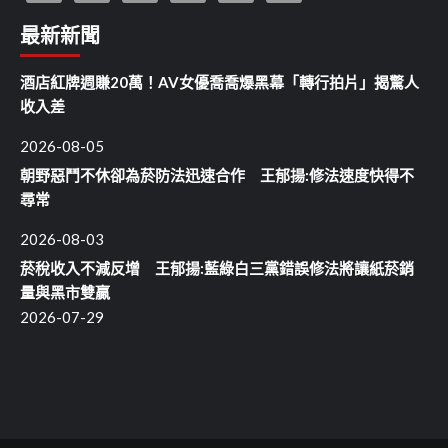
最新新聞
酒店紅牌週賺20萬！AV女優喬喬爆黑幕「轉行拍片」揭驚人
收入差
2026-08-05
朝野惡鬥不休卻為菸防法迅速合作 王郁揚:修法速度快得不
尋常
2026-08-03
菸稅收入不減反增 王郁揚:藍綠白三黨錯誤修法將讓紙菸銷
量與黑市雙贏
2026-07-29