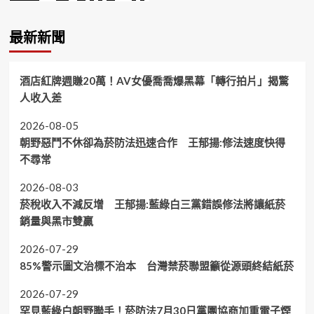
最新新聞
酒店紅牌週賺20萬！AV女優喬喬爆黑幕「轉行拍片」揭驚
人收入差
2026-08-05
朝野惡鬥不休卻為菸防法迅速合作 王郁揚:修法速度快得
不尋常
2026-08-03
菸稅收入不減反增 王郁揚:藍綠白三黨錯誤修法將讓紙菸
銷量與黑市雙贏
2026-07-29
85%警示圖文治標不治本 台灣禁菸聯盟籲從源頭終結紙菸
2026-07-29
罕見藍綠白朝野聯手！菸防法7月30日黨團協商加重電子煙