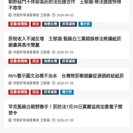
朝野惡鬥不休卻為菸防法迅速合作 王郁揚:修法速度快得
不尋常
世衛菸草減害專家 王郁揚
2026-08-03
投書/新聞稿
政治
無煙台灣
菸草減害
電子菸
菸稅收入不減反增 王郁揚:藍綠白三黨錯誤修法將讓紙菸
銷量與黑市雙贏
世衛菸草減害專家 王郁揚
2026-07-29
投書/新聞稿
政治
無煙台灣
菸草減害
85%警示圖文治標不治本 台灣禁菸聯盟籲從源頭終結紙菸
世衛菸草減害專家 王郁揚
2026-07-29
投書/新聞稿
政治
菸草減害
電子菸
罕見藍綠白朝野聯手！菸防法7月30日黨團協商加重電子煙
禁令
世衛菸草減害專家 王郁揚
2026-07-28