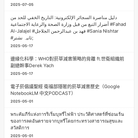
2025-07-05
دليل مناصرة السجائر الإلكترونية: التاريخ الخفي للحد من
أضرار التبغ من قبل وزارة الصحة والرعاية الاجتماعية #Fahad
Al-Jalajel #فهد بن عبدالرحمن الجلاجل #Sania Nishtar
#ثانیہ نشتر;
2025-05-17
邊緣化科學：WHO對菸草減害策略的背離 ft.世衛組織前
副總幹事Derek Yach
2025-05-17
電子菸倡議聖經 衛福部隱匿的菸草減害歷史（Google
NotebookLM 中文PODCAST）
2025-05-01
พระคัมภีร์แห่งการริเริ่มบุหรี่ไฟฟ้า ประวัติศาสตร์ที่ซ่อนเร้น
ของการลดอันตรายจากบุหรี่โดยกระทรวงสาธารณสุขและ
สวัสดิการ
2025-05-01