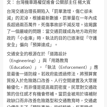
文： 台灣機車路權促進會 公關部主任 楊大寬
台灣交通治理長期陷入「罰單激增，傷亡卻未
減」的泥淖，根據最新數據，罰單量在一年內成
長超過兩百萬件，死傷事故卻不減反增。這揭露
了一個嚴峻的問題：當交通罰鍰成為地方政府財
政的「小金庫」時，執法的目的已逐漸從「守護
安全」偏向「預算達成」。
交通安全的根源在於「道路設計
（Engineering）」與「用路教育
（Education）」，「執法（Enforcement）」應
是最後一道防線。若政府能透過修法，將預算實
質投入於危險路口改善、人行空間建置及大眾運
輸優化，而非僅是提高裁罰密度，民眾對交通政
策的信任感才有機會修補。當罰金被用於填補財
政缺口而非改善危險路型和交通教育時，交通處