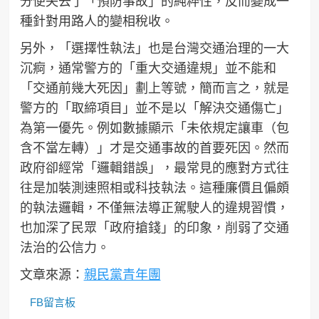
分便失去了「預防事故」的純粹性，反而變成一
種針對用路人的變相稅收。
另外，「選擇性執法」也是台灣交通治理的一大
沉痾，通常警方的「重大交通違規」並不能和
「交通前幾大死因」劃上等號，簡而言之，就是
警方的「取締項目」並不是以「解決交通傷亡」
為第一優先。例如數據顯示「未依規定讓車（包
含不當左轉）」才是交通事故的首要死因。然而
政府卻經常「邏輯錯誤」，最常見的應對方式往
往是加裝測速照相或科技執法。這種廉價且偏頗
的執法邏輯，不僅無法導正駕駛人的違規習慣，
也加深了民眾「政府搶錢」的印象，削弱了交通
法治的公信力。
文章來源：
親民黨青年團
FB留言板