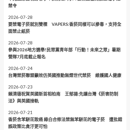
禁令
2026-07-28
要禁電子菸就別雙標 VAPERS:香菸同樣可以摻毒，支持全
面禁止紙菸
2026-07-28
參與2026地方選舉!民眾黨青年部「行動！未來之眾」暑期
營隊7月底截止報名
2026-07-24
台灣禁菸聯盟籲效仿英國推動無煙世代禁菸 維護國人健康
2026-07-23
賴清德祝賀英國新首相柏南 王郁揚:先讓台灣《菸害防制
法》與英國接軌
2026-07-21
香菸含苯駢芘致癌 綠白合修法禁無苯駢芘的電子菸 遭批錯
誤政策比貪汙更可怕