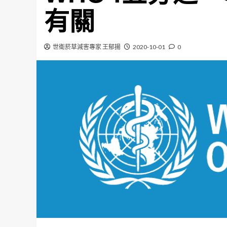
有關
世衛菸草減害專家 王郁揚
2020-10-01
0