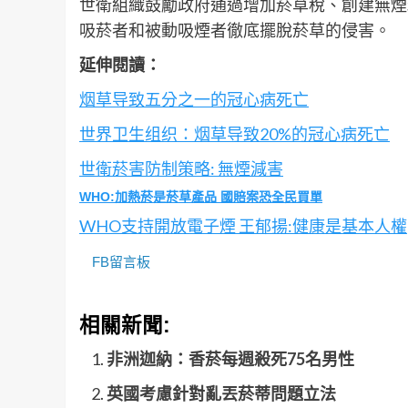
世衛組織鼓勵政府通過增加菸草稅、創建無煙
吸菸者和被動吸煙者徹底擺脫菸草的侵害。
延伸閱讀：
烟草导致五分之一的冠心病死亡
世界卫生组织：烟草导致20%的冠心病死亡
世衛菸害防制策略: 無煙減害
WHO:加熱菸是菸草產品 國賠案恐全民買單
WHO支持開放電子煙 王郁揚:健康是基本人權
FB留言板
相關新聞:
非洲迦納：香菸每週殺死75名男性
英國考慮針對亂丟菸蒂問題立法