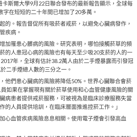
洲紐卡斯爾大學9月22日聯合發布的最新報告顯示，全球每
數字在短短的二十年間已增加了20多萬。
起的。報告督促所有吸菸者戒菸，以避免心臟病發作，
管疾病。
增加罹患心髒病的風險。研究表明，哪怕接觸菸草的頻
菸的人患冠心病的風險也有每天至少吸20支菸的人的一
017年，全球有估計38.2萬人由於二手煙暴露而引發冠
死於二手煙總人數的三分之一。
，他們患心臟病的風險將降低50%。世界心臟聯合會菸
：「醫務人員如果在掌握現有關於菸草使用和心血管健康風險的關
臟病患者提供戒菸服務，可被視為是臨床診療服務失當
作的人員提供培訓，在臨床層面推進控菸工作。」
加心血管疾病風險息息相關。使用電子煙會引發高血