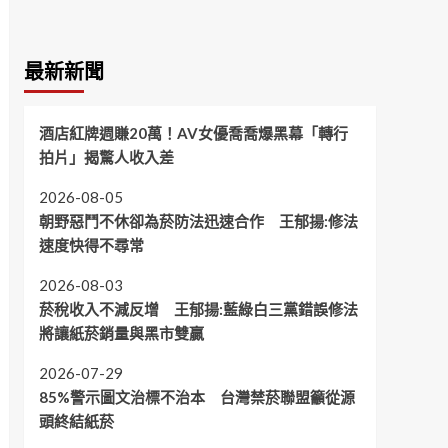
最新新聞
酒店紅牌週賺20萬！AV女優喬喬爆黑幕「轉行
拍片」揭驚人收入差
2026-08-05
朝野惡鬥不休卻為菸防法迅速合作 王郁揚:修法
速度快得不尋常
2026-08-03
菸稅收入不減反增 王郁揚:藍綠白三黨錯誤修法
將讓紙菸銷量與黑市雙贏
2026-07-29
85%警示圖文治標不治本 台灣禁菸聯盟籲從源
頭終結紙菸