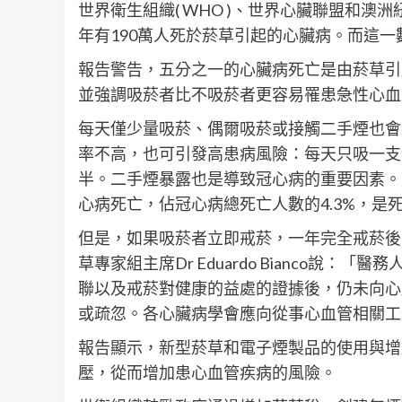
世界衛生組織( WHO )、世界心臟聯盟和澳
年有190萬人死於菸草引起的心臟病。而這一
報告警告，五分之一的心臟病死亡是由菸草引
並強調吸菸者比不吸菸者更容易罹患急性心血
每天僅少量吸菸、偶爾吸菸或接觸二手煙也會
率不高，也可引發高患病風險：每天只吸一支
半。二手煙暴露也是導致冠心病的重要因素。 2
心病死亡，佔冠心病總死亡人數的4.3%，是
但是，如果吸菸者立即戒菸，一年完全戒菸後
草專家組主席Dr Eduardo Bianco說
聯以及戒菸對健康的益處的證據後，仍未向心
或疏忽。各心臟病學會應向從事心血管相關工
報告顯示，新型菸草和電子煙製品的使用與增
壓，從而增加患心血管疾病的風險。