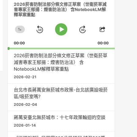
2026菸害防制法部分條文修正草案（世衛菸草減
訊
害專家王郁揚：煙害防治法） 含NotebookLM解
播
釋草案重點
放
器
1
x
Skip
Jump
Change
Play
Share
Playback
This
Pause
Backward
Forward
00:00
Rate
00:00
Episode
2026菸害防制法部分條文修正草案（世衛菸草
減害專家王郁揚：煙害防治法） 含
NotebookLM解釋草案重點
2026-02-21
台北市長蔣萬安無菸城市政策-台北該廣設吸菸
區/吸菸室嗎?
2026-02-04
蔣萬安臺北無菸城市：十七年政策輪迴的空談
2026-01-14