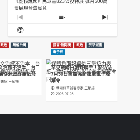
《從核說起》民眾黨823公投特展 號召500萬
票展現台灣民意
2025-08-11
Previous
Show
Next
Episode
Episodes
Episode
Show
大罷免凸 <726,823反罷免主題曲> #大展鴻圖
List
Podcast
2025-07-05
Information
政治
無煙台灣
投書/新聞稿
政治
菸草減害
دليل مناصرة السجائر الإلكترونية: التاريخ الخفي
電子菸
للحد من أضرار التبغ من قبل وزارة الصحة والرعاية
الاجتماعية #Fahad Al-Jalajel #فهد بن
圖文治標不治本 台
罕見藍綠白朝野聯手！菸防法
عبدالرحمن الجلاجل #Sania Nishtar #ثانیہ نشتر;
籲從源頭終結紙菸
7月30日黨團協商加重電子煙
2025-05-17
禁令
專家 王郁揚
世衛菸草減害專家 王郁揚
邊緣化科學：WHO對菸草減害策略的背離 ft.世
2026-07-28
衛組織前副總幹事Derek Yach
2025-05-17
電子菸倡議聖經 衛福部隱匿的菸草減害歷史
（Google NotebookLM 中文PODCAST）
2025-05-01