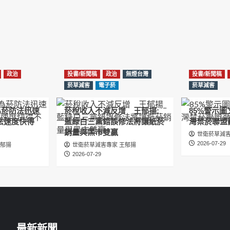
政治
投書/新聞稿
政治
無煙台灣
投書/新聞稿
菸草減害
電子菸
菸草減害
為菸防法迅速
菸稅收入不減反增 王郁揚:
85%警示
法速度快得
藍綠白三黨錯誤修法將讓紙菸
灣禁菸聯盟
銷量與黑市雙贏
世衛菸草減害
2026-07-29
王郁揚
世衛菸草減害專家 王郁揚
2026-07-29
最新新聞