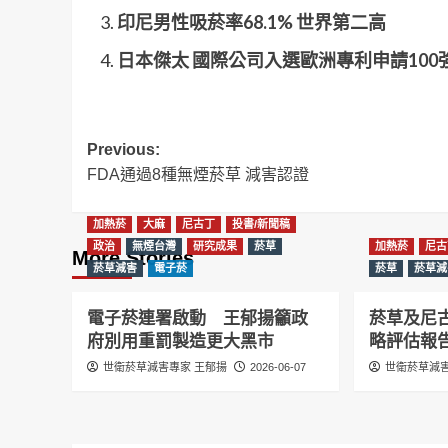
印尼男性吸菸率68.1% 世界第二高
日本傑太 國際公司入選歐洲專利申請100
Post
Previous:
FDA通過8種無煙菸草 減害認證
navigation
加熱菸
大麻
尼古丁
投書/新聞稿
政治
無煙台灣
研究成果
菸草
加熱菸
尼古
More Stories
菸草減害
電子菸
菸草
菸草減
電子菸連署啟動 王郁揚籲政
菸草及尼
府別用重罰製造更大黑市
略評估報
世衛菸草減害專家 王郁揚
2026-06-07
世衛菸草減害