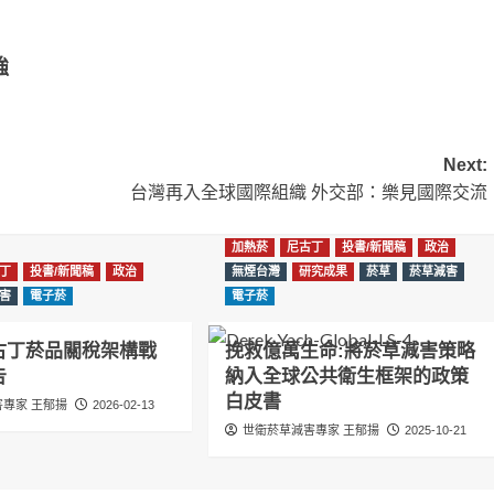
強
Next:
台灣再入全球國際組織 外交部：樂見國際交流
加熱菸
尼古丁
投書/新聞稿
政治
丁
投書/新聞稿
政治
無煙台灣
研究成果
菸草
菸草減害
害
電子菸
電子菸
古丁菸品關稅架構戰
挽救億萬生命:將菸草減害策略
告
納入全球公共衛生框架的政策
白皮書
專家 王郁揚
2026-02-13
世衛菸草減害專家 王郁揚
2025-10-21