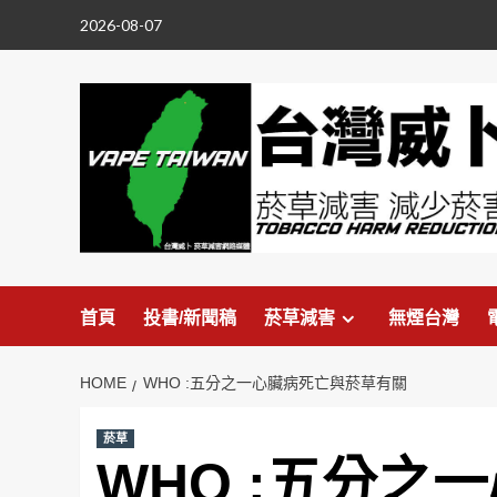
Skip
2026-08-07
to
content
首頁
投書/新聞稿
菸草減害
無煙台灣
HOME
WHO :五分之一心臟病死亡與菸草有關
菸草
WHO :五分之