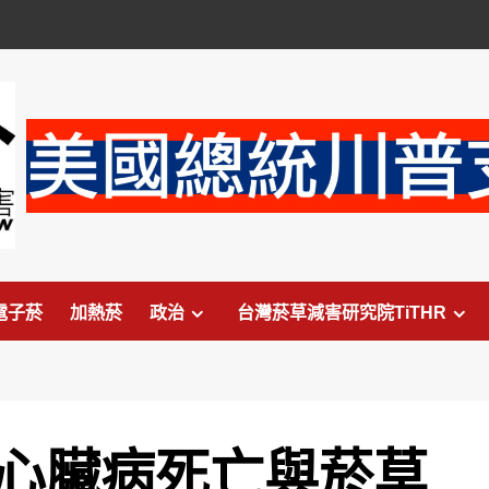
電子菸
加熱菸
政治
台灣菸草減害研究院TiTHR
一心臟病死亡與菸草