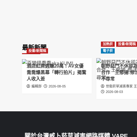
加熱菸
投書/新聞稿
最新新聞
投書/新聞稿
電子菸
酒店紅牌週賺20萬！AV女優
朝野惡鬥不休卻
喬喬爆黑幕「轉行拍片」揭驚
合作 王郁揚:修
人收入差
不尋常
編輯部
2026-08-05
世衛菸草減害專家 
2026-08-03
關於台灣威卜菸草減害網路媒體 VAPE