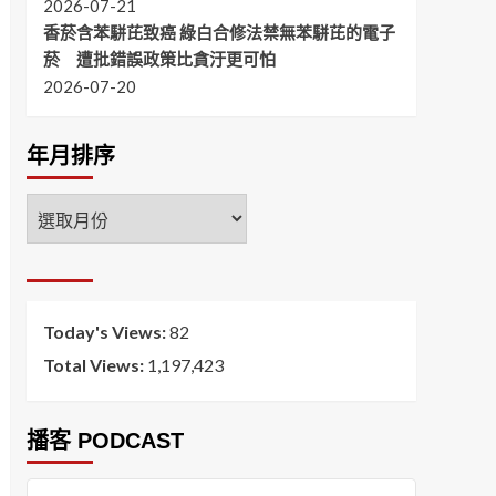
2026-07-21
香菸含苯駢芘致癌 綠白合修法禁無苯駢芘的電子
菸 遭批錯誤政策比貪汙更可怕
2026-07-20
年月排序
年
月
排
序
Today's Views:
82
Total Views:
1,197,423
播客 PODCAST
音