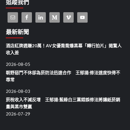
追蹤我們
最新新聞
酒店紅牌週賺20萬！AV女優喬喬爆黑幕「轉行拍片」揭驚人
收入差
2026-08-05
朝野惡鬥不休卻為菸防法迅速合作 王郁揚:修法速度快得不
尋常
2026-08-03
菸稅收入不減反增 王郁揚:藍綠白三黨錯誤修法將讓紙菸銷
量與黑市雙贏
2026-07-29