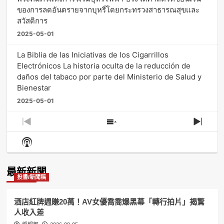
ของการลดอันตรายจากบุหรี่โดยกระทรวงสาธารณสุขและ
สวัสดิการ
2025-05-01
La Biblia de las Iniciativas de los Cigarrillos
Electrónicos La historia oculta de la reducción de
daños del tabaco por parte del Ministerio de Salud y
Bienestar
2025-05-01
Previous
Show
Next
Episode
Episodes
Episo
Show
List
Podcast
Information
最新新聞
投書/新聞稿
酒店紅牌週賺20萬！AV女優喬喬爆黑幕「轉行拍片」揭驚
人收入差