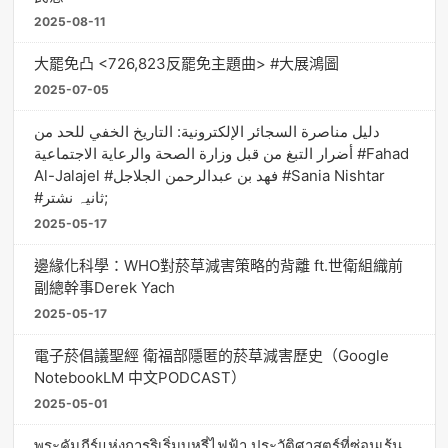
2025-08-11
大罷免凸 <726,823反罷免主題曲> #大展鴻圖
2025-07-05
دليل مناصرة السجائر الإلكترونية: التاريخ الخفي للحد من
أضرار التبغ من قبل وزارة الصحة والرعاية الاجتماعية #Fahad
Al-Jalajel #فهد بن عبدالرحمن الجلاجل #Sania Nishtar
#ثانیہ نشتر;
2025-05-17
邊緣化科學：WHO對菸草減害策略的背離 ft.世衛組織前
副總幹事Derek Yach
2025-05-17
電子菸倡議聖經 衛福部隱匿的菸草減害歷史（Google
NotebookLM 中文PODCAST）
2025-05-01
พระคัมภีร์แห่งการริเริ่มบุหรี่ไฟฟ้า ประวัติศาสตร์ที่ซ่อนเร้น