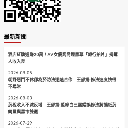
最新新聞
酒店紅牌週賺20萬！AV女優喬喬爆黑幕「轉行拍片」揭驚
人收入差
2026-08-05
朝野惡鬥不休卻為菸防法迅速合作 王郁揚:修法速度快得
不尋常
2026-08-03
菸稅收入不減反增 王郁揚:藍綠白三黨錯誤修法將讓紙菸
銷量與黑市雙贏
2026-07-29