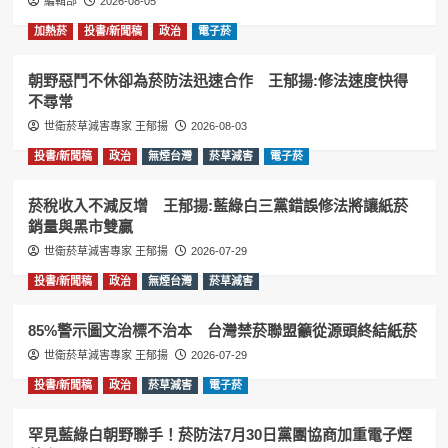
編輯部
2026-08-05
加熱菸
投書/新聞稿
政治
電子菸
朝野惡鬥不休卻為菸防法迅速合作 王郁揚:修法速度快得
不尋常
世衛菸草減害專家 王郁揚
2026-08-03
投書/新聞稿
政治
無煙台灣
菸草減害
電子菸
菸稅收入不減反增 王郁揚:藍綠白三黨錯誤修法將讓紙菸
銷量與黑市雙贏
世衛菸草減害專家 王郁揚
2026-07-29
投書/新聞稿
政治
無煙台灣
菸草減害
85%警示圖文治標不治本 台灣禁菸聯盟籲從源頭終結紙菸
世衛菸草減害專家 王郁揚
2026-07-29
投書/新聞稿
政治
菸草減害
電子菸
罕見藍綠白朝野聯手！菸防法7月30日黨團協商加重電子煙