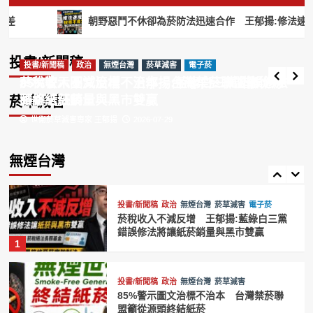
台灣禁菸聯盟籲效仿英國推動無煙世代
投書/新聞稿
朝野惡鬥不休卻為菸防法迅速合作 王郁揚:修法速度快得不尋常
禁菸 維護國人健康
酒店紅牌週賺20萬！AV女優喬喬爆黑幕「轉
4
行拍片」揭驚人收入差
投書/新聞稿
投書/新聞稿
投書/新聞稿
政治
政治
無煙台灣
無煙台灣
菸草減害
菸草減害
電子菸
投書/新聞稿
政治
無煙台灣
菸草減害
電子菸
編輯部
2026-08-05
菸稅收入不減反增 王郁揚:藍綠白三黨錯誤修法
85%警示圖文治標不治本 台灣禁菸聯盟籲從源
賴清德祝賀英國新首相柏南 王郁揚:先
讓台灣《菸害防制法》與英國接軌
將讓紙菸銷量與黑市雙贏
頭終結紙菸
菸草減害
5
世衛菸草減害專家 王郁揚
世衛菸草減害專家 王郁揚
2026-07-29
2026-07-29
投書/新聞稿
政治
無煙台灣
菸草減害
電子菸
無煙台灣
菸稅收入不減反增 王郁揚:藍綠白三黨
錯誤修法將讓紙菸銷量與黑市雙贏
1
投書/新聞稿
政治
無煙台灣
菸草減害
85%警示圖文治標不治本 台灣禁菸聯
盟籲從源頭終結紙菸
2
尼古丁
投書/新聞稿
政治
無煙台灣
菸草減害
電子菸