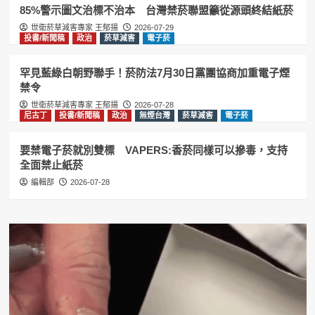
盟籲從源頭終結紙菸
85%警示圖文治標不治本 台灣禁菸聯盟籲從源頭終結紙菸
2
世衛菸草減害專家 王郁揚
2026-07-29
投書/新聞稿
政治
菸草減害
電子菸
尼古丁
投書/新聞稿
政治
無煙台灣
菸草減害
電子菸
罕見藍綠白朝野聯手！菸防法7月30日黨團協商加重電子煙
要禁電子菸就別雙標 VAPERS:香菸同
禁令
樣可以摻毒，支持全面禁止紙菸
3
世衛菸草減害專家 王郁揚
2026-07-28
尼古丁
投書/新聞稿
政治
無煙台灣
菸草減害
電子菸
加熱菸
尼古丁
投書/新聞稿
政治
無煙台灣
菸草減害
電子菸
要禁電子菸就別雙標 VAPERS:香菸同樣可以摻毒，支持
台灣禁菸聯盟籲效仿英國推動無煙世代
全面禁止紙菸
禁菸 維護國人健康
4
編輯部
2026-07-28
投書/新聞稿
政治
無煙台灣
菸草減害
電子菸
賴清德祝賀英國新首相柏南 王郁揚:先
讓台灣《菸害防制法》與英國接軌
5