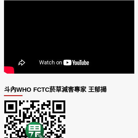
斗內WHO FCTC菸草減害專家 王郁揚