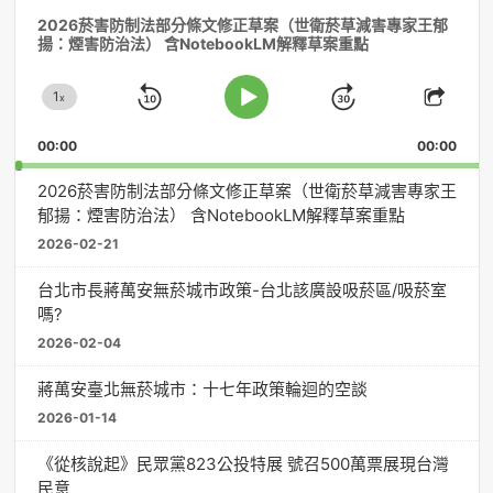
音
2026菸害防制法部分條文修正草案（世衛菸草減害專家王郁
訊
揚：煙害防治法） 含NotebookLM解釋草案重點
播
放
1
器
x
Skip
Jump
Change
Play
Shar
Playback
This
Pause
Backward
Forward
00:00
Rate
00:00
Episo
2026菸害防制法部分條文修正草案（世衛菸草減害專家王
郁揚：煙害防治法） 含NotebookLM解釋草案重點
2026-02-21
台北市長蔣萬安無菸城市政策-台北該廣設吸菸區/吸菸室
嗎?
2026-02-04
蔣萬安臺北無菸城市：十七年政策輪迴的空談
2026-01-14
《從核說起》民眾黨823公投特展 號召500萬票展現台灣
民意