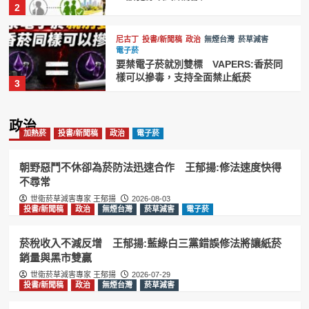
要禁電子菸就別雙標 VAPERS:香菸同
樣可以摻毒，支持全面禁止紙菸
3
加熱菸
尼古丁
投書/新聞稿
政治
無煙台灣
菸草減害
電子菸
台灣禁菸聯盟籲效仿英國推動無煙世代
禁菸 維護國人健康
4
政治
加熱菸
投書/新聞稿
政治
電子菸
投書/新聞稿
政治
無煙台灣
菸草減害
電子菸
賴清德祝賀英國新首相柏南 王郁揚:先
讓台灣《菸害防制法》與英國接軌
朝野惡鬥不休卻為菸防法迅速合作 王郁揚:修法速度快得
5
不尋常
世衛菸草減害專家 王郁揚
2026-08-03
投書/新聞稿
政治
無煙台灣
菸草減害
電子菸
投書/新聞稿
政治
無煙台灣
菸草減害
電子菸
菸稅收入不減反增 王郁揚:藍綠白三黨
錯誤修法將讓紙菸銷量與黑市雙贏
菸稅收入不減反增 王郁揚:藍綠白三黨錯誤修法將讓紙菸
1
銷量與黑市雙贏
世衛菸草減害專家 王郁揚
2026-07-29
投書/新聞稿
政治
無煙台灣
菸草減害
投書/新聞稿
政治
無煙台灣
菸草減害
85%警示圖文治標不治本 台灣禁菸聯