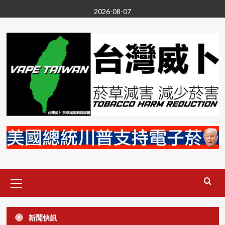
Skip
2026-08-07
to
content
尼古丁
投書/新聞稿
政治
無煙台灣
菸草減害
電子菸
Primary
要禁電子菸就別雙標 VAPERS:香菸同
Menu
樣可以摻毒，支持全面禁止紙菸
3
加熱菸
尼古丁
投書/新聞稿
政治
無煙台灣
新聞快訊
菸草減害
電子菸