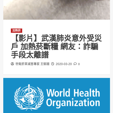
加熱菸
【影片】武漢肺炎意外受災
戶 加熱菸斷糧 網友：詐騙
手段太離譜
0
世衛菸草減害專家 王郁揚
2020-03-20