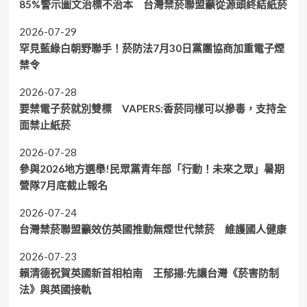
85%警示圖文治標不治本 台灣禁菸聯盟籲從源頭終結紙菸
2026-07-29
罕見藍綠白朝野聯手！菸防法7月30日黨團協商加重電子煙
禁令
2026-07-28
要禁電子菸就別雙標 VAPERS:香菸同樣可以摻毒，支持全
面禁止紙菸
2026-07-28
參與2026地方選舉!民眾黨青年部「行動！未來之眾」暑期
營隊7月底截止報名
2026-07-24
台灣禁菸聯盟籲效仿英國推動無煙世代禁菸 維護國人健康
2026-07-23
賴清德祝賀英國新首相柏南 王郁揚:先讓台灣《菸害防制
法》與英國接軌