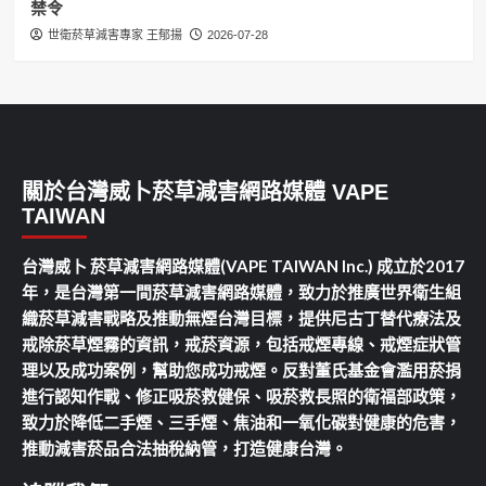
禁令
世衛菸草減害專家 王郁揚
2026-07-28
關於台灣威卜菸草減害網路媒體 VAPE
TAIWAN
台灣威卜 菸草減害網路媒體(VAPE TAIWAN Inc.) 成立於2017
年，是台灣第一間菸草減害網路媒體，致力於推廣世界衛生組
織菸草減害戰略及推動無煙台灣目標，提供尼古丁替代療法及
戒除菸草煙霧的資訊，戒菸資源，包括戒煙專線、戒煙症狀管
理以及成功案例，幫助您成功戒煙。反對董氏基金會濫用菸捐
進行認知作戰、修正吸菸救健保、吸菸救長照的衛福部政策，
致力於降低二手煙、三手煙、焦油和一氧化碳對健康的危害，
推動減害菸品合法抽稅納管，打造健康台灣。