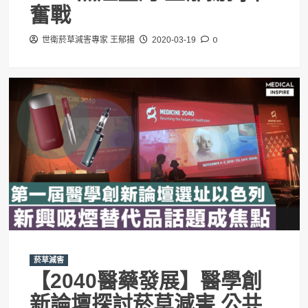
奮戰
0
世衛菸草減害專家 王郁揚
2020-03-19
菸草減害
【2040醫藥發展】醫學創
新論壇探討菸草減害 公共