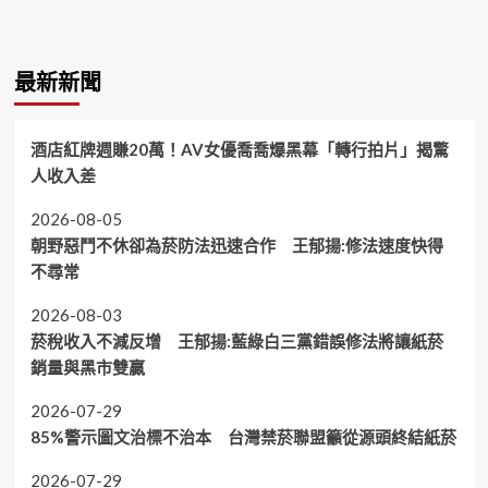
最新新聞
酒店紅牌週賺20萬！AV女優喬喬爆黑幕「轉行拍片」揭驚
人收入差
2026-08-05
朝野惡鬥不休卻為菸防法迅速合作 王郁揚:修法速度快得
不尋常
2026-08-03
菸稅收入不減反增 王郁揚:藍綠白三黨錯誤修法將讓紙菸
銷量與黑市雙贏
2026-07-29
85%警示圖文治標不治本 台灣禁菸聯盟籲從源頭終結紙菸
2026-07-29