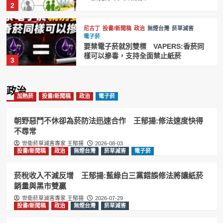
2
尼古丁
投書/新聞稿
政治
無煙台灣
菸草減害
電子菸
要禁電子菸就別雙標 VAPERS:香菸同
樣可以摻毒，支持全面禁止紙菸
3
加熱菸
尼古丁
投書/新聞稿
政治
無煙台灣
政治
菸草減害
電子菸
加熱菸
投書/新聞稿
政治
電子菸
台灣禁菸聯盟籲效仿英國推動無煙世代
禁菸 維護國人健康
4
朝野惡鬥不休卻為菸防法迅速合作 王郁揚:修法速度快得
不尋常
投書/新聞稿
政治
無煙台灣
菸草減害
電子菸
世衛菸草減害專家 王郁揚
2026-08-03
投書/新聞稿
政治
無煙台灣
賴清德祝賀英國新首相柏南 王郁揚:先
菸草減害
電子菸
讓台灣《菸害防制法》與英國接軌
5
菸稅收入不減反增 王郁揚:藍綠白三黨錯誤修法將讓紙菸
銷量與黑市雙贏
投書/新聞稿
政治
無煙台灣
菸草減害
電子菸
世衛菸草減害專家 王郁揚
2026-07-29
投書/新聞稿
政治
無煙台灣
菸稅收入不減反增 王郁揚:藍綠白三黨
菸草減害
錯誤修法將讓紙菸銷量與黑市雙贏