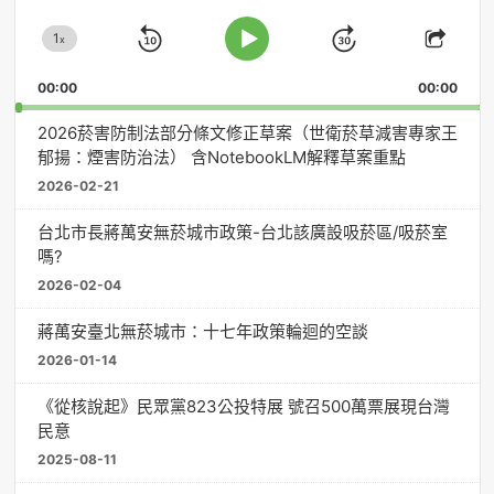
放
1
器
x
Skip
Jump
Change
Play
Shar
Playback
This
Pause
Backward
Forward
00:00
Rate
00:00
Episo
2026菸害防制法部分條文修正草案（世衛菸草減害專家王
郁揚：煙害防治法） 含NotebookLM解釋草案重點
2026-02-21
台北市長蔣萬安無菸城市政策-台北該廣設吸菸區/吸菸室
嗎?
2026-02-04
蔣萬安臺北無菸城市：十七年政策輪迴的空談
2026-01-14
《從核說起》民眾黨823公投特展 號召500萬票展現台灣
民意
2025-08-11