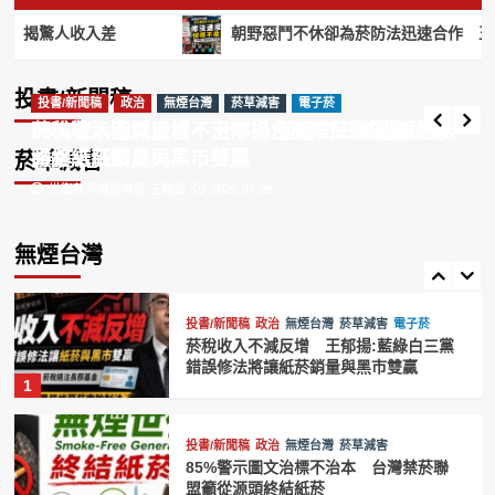
樣可以摻毒，支持全面禁止紙菸
3
投書/新聞稿
驚人收入差
朝野惡鬥不休卻為菸防法迅速合作 王郁揚:
酒店紅牌週賺20萬！AV女優喬喬爆黑幕「轉
加熱菸
尼古丁
投書/新聞稿
政治
無煙台灣
行拍片」揭驚人收入差
菸草減害
電子菸
投書/新聞稿
投書/新聞稿
投書/新聞稿
政治
政治
無煙台灣
無煙台灣
菸草減害
菸草減害
電子菸
台灣禁菸聯盟籲效仿英國推動無煙世代
編輯部
2026-08-05
菸稅收入不減反增 王郁揚:藍綠白三黨錯誤修法
85%警示圖文治標不治本 台灣禁菸聯盟籲從源
禁菸 維護國人健康
4
將讓紙菸銷量與黑市雙贏
頭終結紙菸
菸草減害
世衛菸草減害專家 王郁揚
世衛菸草減害專家 王郁揚
2026-07-29
2026-07-29
投書/新聞稿
政治
無煙台灣
菸草減害
電子菸
賴清德祝賀英國新首相柏南 王郁揚:先
讓台灣《菸害防制法》與英國接軌
無煙台灣
5
投書/新聞稿
政治
無煙台灣
菸草減害
電子菸
菸稅收入不減反增 王郁揚:藍綠白三黨
錯誤修法將讓紙菸銷量與黑市雙贏
1
投書/新聞稿
政治
無煙台灣
菸草減害
85%警示圖文治標不治本 台灣禁菸聯
盟籲從源頭終結紙菸