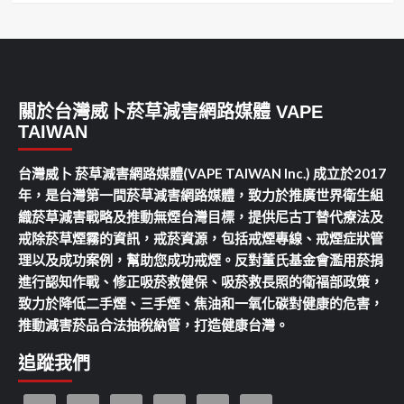
關於台灣威卜菸草減害網路媒體 VAPE
TAIWAN
台灣威卜 菸草減害網路媒體(VAPE TAIWAN Inc.) 成立於2017
年，是台灣第一間菸草減害網路媒體，致力於推廣世界衛生組
織菸草減害戰略及推動無煙台灣目標，提供尼古丁替代療法及
戒除菸草煙霧的資訊，戒菸資源，包括戒煙專線、戒煙症狀管
理以及成功案例，幫助您成功戒煙。反對董氏基金會濫用菸捐
進行認知作戰、修正吸菸救健保、吸菸救長照的衛福部政策，
致力於降低二手煙、三手煙、焦油和一氧化碳對健康的危害，
推動減害菸品合法抽稅納管，打造健康台灣。
追蹤我們