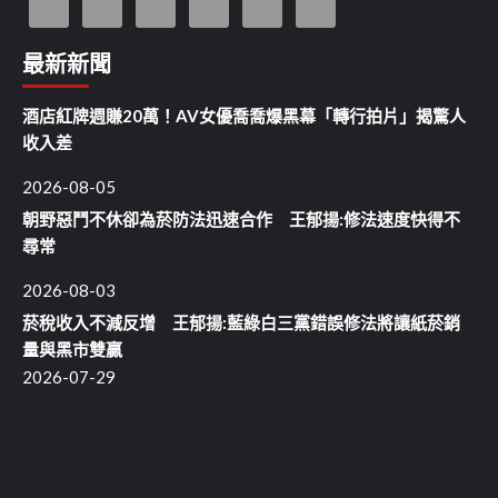
最新新聞
酒店紅牌週賺20萬！AV女優喬喬爆黑幕「轉行拍片」揭驚人
收入差
2026-08-05
朝野惡鬥不休卻為菸防法迅速合作 王郁揚:修法速度快得不
尋常
2026-08-03
菸稅收入不減反增 王郁揚:藍綠白三黨錯誤修法將讓紙菸銷
量與黑市雙贏
2026-07-29