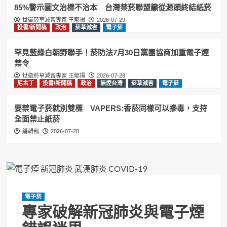
1
85%警示圖文治標不治本 台灣禁菸聯盟籲從源頭終結紙菸
世衛菸草減害專家 王郁揚
2026-07-29
投書/新聞稿
政治
菸草減害
電子菸
投書/新聞稿
政治
無煙台灣
菸草減害
85%警示圖文治標不治本 台灣禁菸聯
盟籲從源頭終結紙菸
罕見藍綠白朝野聯手！菸防法7月30日黨團協商加重電子煙
2
禁令
世衛菸草減害專家 王郁揚
2026-07-28
尼古丁
投書/新聞稿
政治
無煙台灣
菸草減害
尼古丁
投書/新聞稿
政治
無煙台灣
菸草減害
電子菸
電子菸
要禁電子菸就別雙標 VAPERS:香菸同
要禁電子菸就別雙標 VAPERS:香菸同樣可以摻毒，支持
樣可以摻毒，支持全面禁止紙菸
3
全面禁止紙菸
編輯部
2026-07-28
加熱菸
尼古丁
投書/新聞稿
政治
無煙台灣
菸草減害
電子菸
台灣禁菸聯盟籲效仿英國推動無煙世代
禁菸 維護國人健康
4
投書/新聞稿
政治
無煙台灣
菸草減害
電子菸
電子菸
賴清德祝賀英國新首相柏南 王郁揚:先
專家破解新冠肺炎與電子煙
讓台灣《菸害防制法》與英國接軌
5