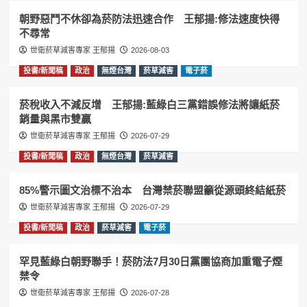
朝野惡鬥不休卻為菸防法迅速合作 王郁揚:修法速度快得
不尋常
世衛菸草減害專家 王郁揚
2026-08-03
投書/新聞稿
政治
無煙台灣
菸草減害
電子菸
菸稅收入不減反增 王郁揚:藍綠白三黨錯誤修法將讓紙菸
銷量與黑市雙贏
世衛菸草減害專家 王郁揚
2026-07-29
投書/新聞稿
政治
無煙台灣
菸草減害
85%警示圖文治標不治本 台灣禁菸聯盟籲從源頭終結紙菸
世衛菸草減害專家 王郁揚
2026-07-29
投書/新聞稿
政治
菸草減害
電子菸
罕見藍綠白朝野聯手！菸防法7月30日黨團協商加重電子煙
禁令
世衛菸草減害專家 王郁揚
2026-07-28