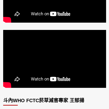
斗內WHO FCTC菸草減害專家 王郁揚