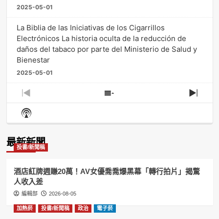
2025-05-01
La Biblia de las Iniciativas de los Cigarrillos
Electrónicos La historia oculta de la reducción de
daños del tabaco por parte del Ministerio de Salud y
Bienestar
2025-05-01
Previous
Show
Next
Episode
Episodes
Episo
Show
List
Podcast
Information
最新新聞
投書/新聞稿
酒店紅牌週賺20萬！AV女優喬喬爆黑幕「轉行拍片」揭驚
人收入差
編輯部
2026-08-05
加熱菸
投書/新聞稿
政治
電子菸