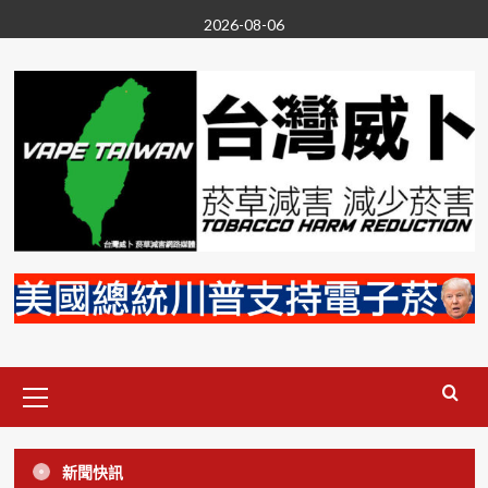
Skip
2026-08-06
to
content
Primary
Menu
尼古丁
投書/新聞稿
政治
無煙台灣
菸草減害
電子菸
新聞快訊
要禁電子菸就別雙標 VAPERS:香菸同