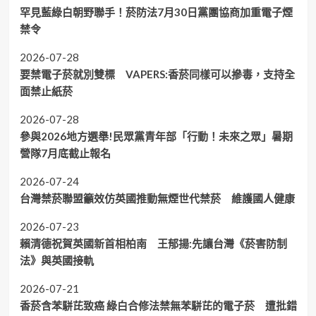
罕見藍綠白朝野聯手！菸防法7月30日黨團協商加重電子煙
禁令
2026-07-28
要禁電子菸就別雙標 VAPERS:香菸同樣可以摻毒，支持全
面禁止紙菸
2026-07-28
參與2026地方選舉!民眾黨青年部「行動！未來之眾」暑期
營隊7月底截止報名
2026-07-24
台灣禁菸聯盟籲效仿英國推動無煙世代禁菸 維護國人健康
2026-07-23
賴清德祝賀英國新首相柏南 王郁揚:先讓台灣《菸害防制
法》與英國接軌
2026-07-21
香菸含苯駢芘致癌 綠白合修法禁無苯駢芘的電子菸 遭批錯