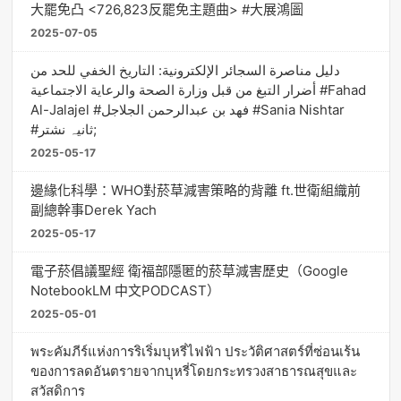
大罷免凸 <726,823反罷免主題曲> #大展鴻圖
2025-07-05
دليل مناصرة السجائر الإلكترونية: التاريخ الخفي للحد من
أضرار التبغ من قبل وزارة الصحة والرعاية الاجتماعية #Fahad
Al-Jalajel #فهد بن عبدالرحمن الجلاجل #Sania Nishtar
#ثانیہ نشتر;
2025-05-17
邊緣化科學：WHO對菸草減害策略的背離 ft.世衛組織前
副總幹事Derek Yach
2025-05-17
電子菸倡議聖經 衛福部隱匿的菸草減害歷史（Google
NotebookLM 中文PODCAST）
2025-05-01
พระคัมภีร์แห่งการริเริ่มบุหรี่ไฟฟ้า ประวัติศาสตร์ที่ซ่อนเร้น
ของการลดอันตรายจากบุหรี่โดยกระทรวงสาธารณสุขและ
สวัสดิการ