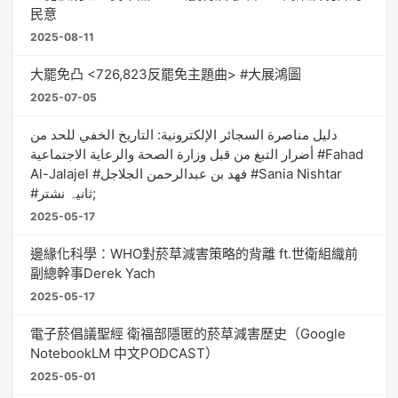
民意
2025-08-11
大罷免凸 <726,823反罷免主題曲> #大展鴻圖
2025-07-05
دليل مناصرة السجائر الإلكترونية: التاريخ الخفي للحد من
أضرار التبغ من قبل وزارة الصحة والرعاية الاجتماعية #Fahad
Al-Jalajel #فهد بن عبدالرحمن الجلاجل #Sania Nishtar
#ثانیہ نشتر;
2025-05-17
邊緣化科學：WHO對菸草減害策略的背離 ft.世衛組織前
副總幹事Derek Yach
2025-05-17
電子菸倡議聖經 衛福部隱匿的菸草減害歷史（Google
NotebookLM 中文PODCAST）
2025-05-01