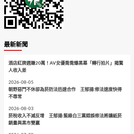
最新新聞
酒店紅牌週賺20萬！AV女優喬喬爆黑幕「轉行拍片」揭驚
人收入差
2026-08-05
朝野惡鬥不休卻為菸防法迅速合作 王郁揚:修法速度快得
不尋常
2026-08-03
菸稅收入不減反增 王郁揚:藍綠白三黨錯誤修法將讓紙菸
銷量與黑市雙贏