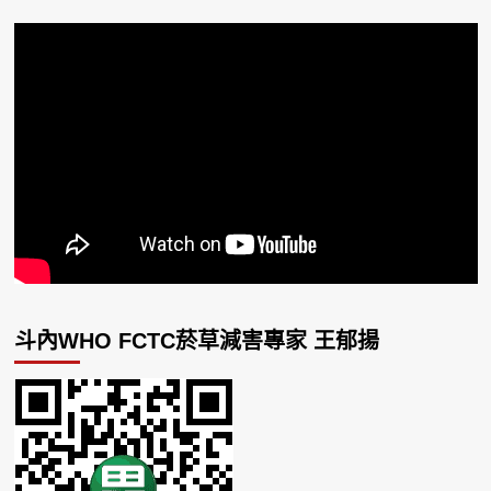
斗內WHO FCTC菸草減害專家 王郁揚