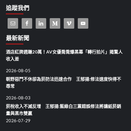
追蹤我們
最新新聞
酒店紅牌週賺20萬！AV女優喬喬爆黑幕「轉行拍片」揭驚人
收入差
2026-08-05
朝野惡鬥不休卻為菸防法迅速合作 王郁揚:修法速度快得不
尋常
2026-08-03
菸稅收入不減反增 王郁揚:藍綠白三黨錯誤修法將讓紙菸銷
量與黑市雙贏
2026-07-29