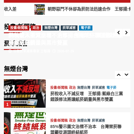
樣可以摻毒，支持全面禁止紙菸
3
投書/新聞稿
朝野惡鬥不休卻為菸防法迅速合作 王郁揚:修法速度快得
酒店紅牌週賺20萬！AV女優喬喬爆黑幕「轉
加熱菸
尼古丁
投書/新聞稿
政治
無煙台灣
行拍片」揭驚人收入差
菸草減害
電子菸
投書/新聞稿
投書/新聞稿
投書/新聞稿
政治
政治
無煙台灣
無煙台灣
菸草減害
菸草減害
電子菸
台灣禁菸聯盟籲效仿英國推動無煙世代
編輯部
2026-08-05
菸稅收入不減反增 王郁揚:藍綠白三黨錯誤修法
85%警示圖文治標不治本 台灣禁菸聯盟籲從源
禁菸 維護國人健康
4
將讓紙菸銷量與黑市雙贏
頭終結紙菸
菸草減害
世衛菸草減害專家 王郁揚
世衛菸草減害專家 王郁揚
2026-07-29
2026-07-29
投書/新聞稿
政治
無煙台灣
菸草減害
電子菸
賴清德祝賀英國新首相柏南 王郁揚:先
讓台灣《菸害防制法》與英國接軌
無煙台灣
5
投書/新聞稿
政治
無煙台灣
菸草減害
電子菸
菸稅收入不減反增 王郁揚:藍綠白三黨
錯誤修法將讓紙菸銷量與黑市雙贏
1
投書/新聞稿
政治
無煙台灣
菸草減害
85%警示圖文治標不治本 台灣禁菸聯
盟籲從源頭終結紙菸