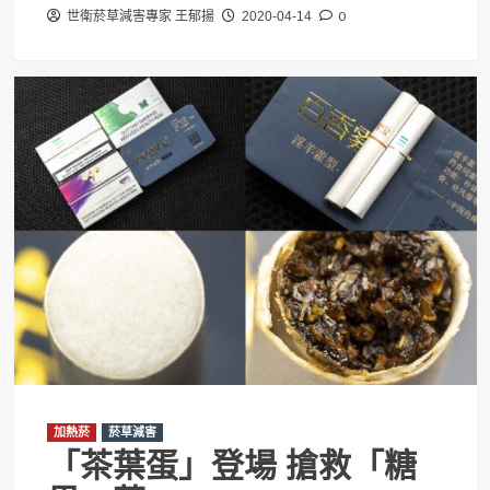
0
世衛菸草減害專家 王郁揚
2020-04-14
加熱菸
菸草減害
「茶葉蛋」登場 搶救「糖