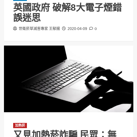
英國政府 破解8大電子煙錯
誤迷思
0
世衛菸草減害專家 王郁揚
2020-04-09
加熱菸
又見加熱菸詐騙 民眾：無