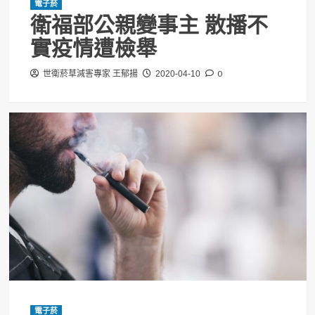
電子菸
衛福部公親變事主 散播不
實疫情遭檢舉
0
世衛菸草減害專家 王郁揚
2020-04-10
電子菸