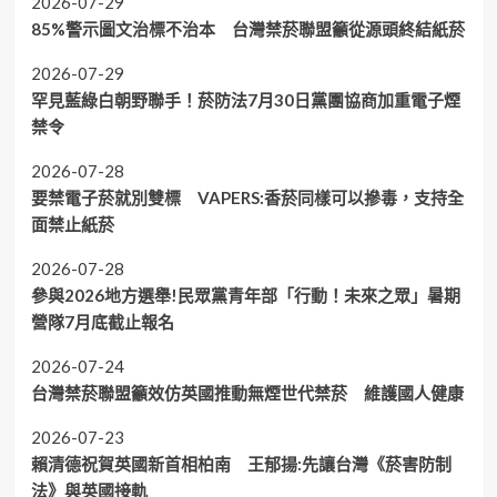
2026-07-29
85%警示圖文治標不治本 台灣禁菸聯盟籲從源頭終結紙菸
2026-07-29
罕見藍綠白朝野聯手！菸防法7月30日黨團協商加重電子煙
禁令
2026-07-28
要禁電子菸就別雙標 VAPERS:香菸同樣可以摻毒，支持全
面禁止紙菸
2026-07-28
參與2026地方選舉!民眾黨青年部「行動！未來之眾」暑期
營隊7月底截止報名
2026-07-24
台灣禁菸聯盟籲效仿英國推動無煙世代禁菸 維護國人健康
2026-07-23
賴清德祝賀英國新首相柏南 王郁揚:先讓台灣《菸害防制
法》與英國接軌