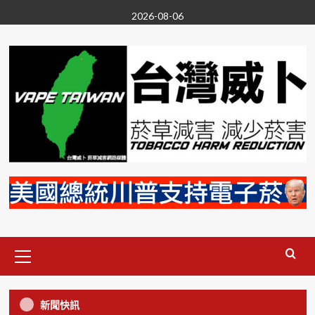
Skip
2026-08-06
to
content
Primary
Menu
尼古丁
投書/新聞稿
政治
無煙台灣
菸草減害
電子菸
新聞快訊
要禁電子菸就別雙標 VAPERS:香菸同