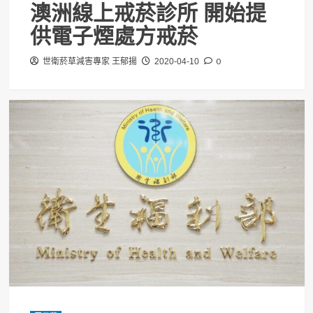
澳洲線上戒菸診所 開始提
供電子煙處方戒菸
0
世衛菸草減害專家 王郁揚
2020-04-10