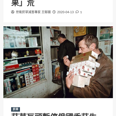
果」荒
1
世衛菸草減害專家 王郁揚
2020-04-13
菸草