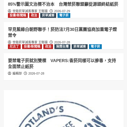
1
85%警示圖文治標不治本 台灣禁菸聯盟籲從源頭終結紙菸
世衛菸草減害專家 王郁揚
2026-07-29
投書/新聞稿
政治
菸草減害
電子菸
投書/新聞稿
政治
無煙台灣
菸草減害
85%警示圖文治標不治本 台灣禁菸聯
盟籲從源頭終結紙菸
罕見藍綠白朝野聯手！菸防法7月30日黨團協商加重電子煙
2
禁令
世衛菸草減害專家 王郁揚
2026-07-28
尼古丁
投書/新聞稿
政治
無煙台灣
菸草減害
尼古丁
投書/新聞稿
政治
無煙台灣
菸草減害
電子菸
電子菸
要禁電子菸就別雙標 VAPERS:香菸同
要禁電子菸就別雙標 VAPERS:香菸同樣可以摻毒，支持
樣可以摻毒，支持全面禁止紙菸
3
全面禁止紙菸
編輯部
2026-07-28
加熱菸
尼古丁
投書/新聞稿
政治
無煙台灣
菸草減害
電子菸
台灣禁菸聯盟籲效仿英國推動無煙世代
禁菸 維護國人健康
4
投書/新聞稿
政治
無煙台灣
菸草減害
電子菸
賴清德祝賀英國新首相柏南 王郁揚:先
讓台灣《菸害防制法》與英國接軌
5