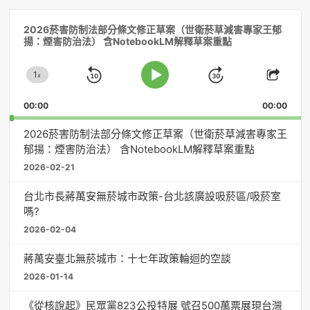
音
2026菸害防制法部分條文修正草案（世衛菸草減害專家王郁
訊
揚：煙害防治法） 含NotebookLM解釋草案重點
播
放
1
器
x
Skip
Jump
Change
Play
Shar
Playback
This
Pause
Backward
Forward
00:00
Rate
00:00
Episo
2026菸害防制法部分條文修正草案（世衛菸草減害專家王
郁揚：煙害防治法） 含NotebookLM解釋草案重點
2026-02-21
台北市長蔣萬安無菸城市政策-台北該廣設吸菸區/吸菸室
嗎?
2026-02-04
蔣萬安臺北無菸城市：十七年政策輪迴的空談
2026-01-14
《從核說起》民眾黨823公投特展 號召500萬票展現台灣