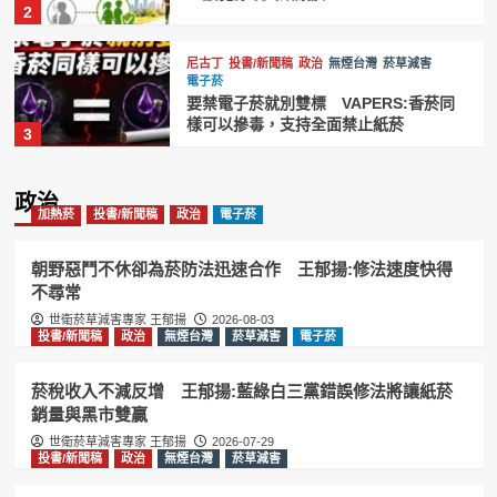
2
尼古丁
投書/新聞稿
政治
無煙台灣
菸草減害
電子菸
要禁電子菸就別雙標 VAPERS:香菸同
樣可以摻毒，支持全面禁止紙菸
3
加熱菸
尼古丁
投書/新聞稿
政治
無煙台灣
政治
菸草減害
電子菸
加熱菸
投書/新聞稿
政治
電子菸
台灣禁菸聯盟籲效仿英國推動無煙世代
禁菸 維護國人健康
4
朝野惡鬥不休卻為菸防法迅速合作 王郁揚:修法速度快得
不尋常
投書/新聞稿
政治
無煙台灣
菸草減害
電子菸
世衛菸草減害專家 王郁揚
2026-08-03
投書/新聞稿
政治
無煙台灣
賴清德祝賀英國新首相柏南 王郁揚:先
菸草減害
電子菸
讓台灣《菸害防制法》與英國接軌
5
菸稅收入不減反增 王郁揚:藍綠白三黨錯誤修法將讓紙菸
銷量與黑市雙贏
投書/新聞稿
政治
無煙台灣
菸草減害
電子菸
世衛菸草減害專家 王郁揚
2026-07-29
投書/新聞稿
政治
無煙台灣
菸稅收入不減反增 王郁揚:藍綠白三黨
菸草減害
錯誤修法將讓紙菸銷量與黑市雙贏