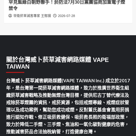
罕見藍綠白朝野聯手！菸防法7月30日黨團協商加重電子煙
禁令
世衛菸草減害專家 王郁揚
2026-07-28
關於台灣威卜菸草減害網路媒體 VAPE
TAIWAN
台灣威卜 菸草減害網路媒體(VAPE TAIWAN Inc.) 成立於2017
年，是台灣第一間菸草減害網路媒體，致力於推廣世界衛生組
織菸草減害戰略及推動無煙台灣目標，提供尼古丁替代療法及
戒除菸草煙霧的資訊，戒菸資源，包括戒煙專線、戒煙症狀管
理以及成功案例，幫助您成功戒煙。反對董氏基金會濫用菸捐
進行認知作戰、修正吸菸救健保、吸菸救長照的衛福部政策，
致力於降低二手煙、三手煙、焦油和一氧化碳對健康的危害，
推動減害菸品合法抽稅納管，打造健康台灣。