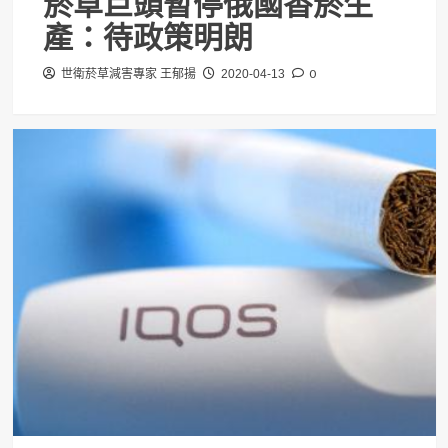
菸草巨頭暫停俄國香菸生
產：待政策明朗
0
世衛菸草減害專家 王郁揚
2020-04-13