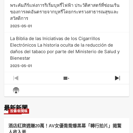
พระคัมภีร์แห่งการริเริ่มบุหรี่ไฟฟ้า ประวัติศาสตร์ที่ซ่อนเร้น
ของการลดอันตรายจากบุหรี่โดยกระทรวงสาธารณสุขและ
สวัสดิการ
2025-05-01
La Biblia de las Iniciativas de los Cigarrillos
Electrónicos La historia oculta de la reducción de
daños del tabaco por parte del Ministerio de Salud y
Bienestar
2025-05-01
Previous
Show
Next
Episode
Episodes
Episo
Show
List
Podcast
Information
最新新聞
投書/新聞稿
酒店紅牌週賺20萬！AV女優喬喬爆黑幕「轉行拍片」揭驚
人收入差