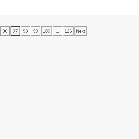
97
...
96
98
99
100
126
Next