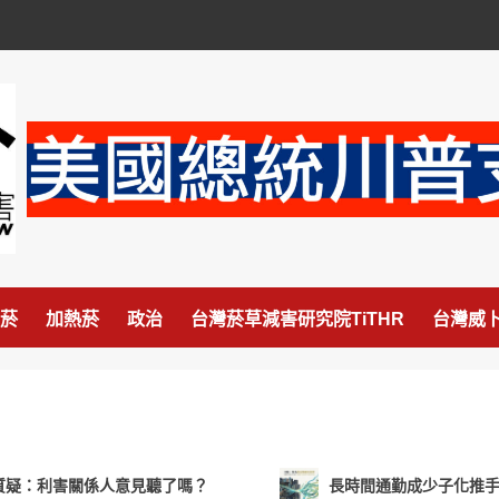
菸
加熱菸
政治
台灣菸草減害研究院TiTHR
台灣威卜
質疑：利害關係人意見聽了嗎？
長時間通勤成少子化推手