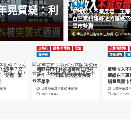
電子菸
年晃質疑：利
菸稅收入不減反增 王郁
白三黨錯誤修法將讓紙菸
黑市雙贏
世衛菸草減害專家 王郁揚
2026-0
加熱菸
投書/新聞稿
政治
投書/新聞稿
電子菸
菸草減害
電
子化推手？交
朝野惡鬥不休卻為菸防法迅速
菸稅收入不
住，交通，和
合作 王郁揚:修法速度快得
藍綠白三黨
議
不尋常
銷量與黑市
王郁揚
世衛菸草減害專家 王郁揚
世衛菸草減害
2026-08-03
2026-07-29
手？交安協會