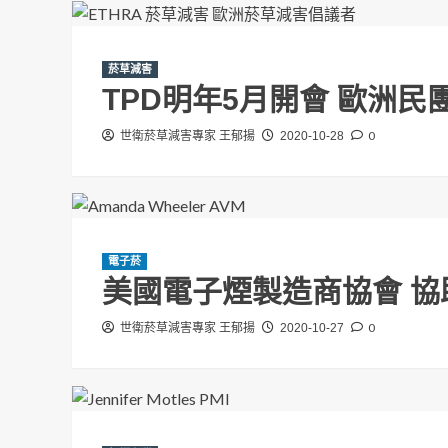
王郁揚:修法速度快得
世衛菸草減害專家 王郁揚
2026-08-03
菸草減害
TPD明年5月開會 歐洲
0
世衛菸草減害專家 王郁揚
2020-10-28
電子菸
美國電子煙製造商協會 協
投書/新聞稿
政治
無煙台灣
菸草減害
電子菸
0
世衛菸草減害專家 王郁揚
2020-10-27
菸稅收入不減反增 王
三黨錯誤修法將讓紙菸
贏