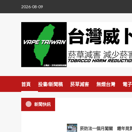
Skip
2026-08-09
to
content
首頁
投書/新聞稿
菸草減害
無煙台灣
電子
新聞快訊
菸防法一個月闖關 鍾年晃