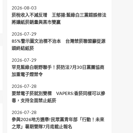
2026-08-03
菸稅收入不減反增 王郁揚:藍綠白三黨錯誤修法
將讓紙菸銷量與黑市雙贏
2026-07-29
85%警示圖文治標不治本 台灣禁菸聯盟籲從源
頭終結紙菸
2026-07-29
罕見藍綠白朝野聯手！菸防法7月30日黨團協商
加重電子煙禁令
2026-07-28
要禁電子菸就別雙標 VAPERS:香菸同樣可以摻
毒，支持全面禁止紙菸
2026-07-28
參與2026地方選舉!民眾黨青年部「行動！未來
之眾」暑期營隊7月底截止報名