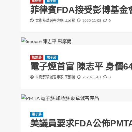
發布《居住，交通，和
加熱菸
電子菸
菲律賓FDA接受彭博基金
倡議
0
世衛菸草減害專家 王郁揚
2020-11-02
世衛菸草減害專家 王郁揚
2026-08-08
加熱菸
電子菸
電子煙首富 陳志平 身價6
0
世衛菸草減害專家 王郁揚
2020-11-01
電子菸
投書/新聞稿
美議員要求FDA公佈PMT
酒店紅牌週賺20萬！A