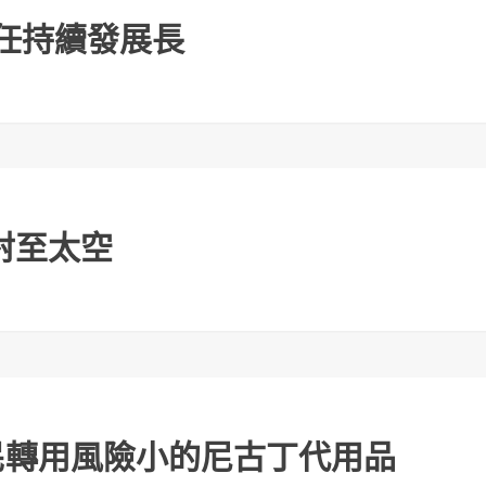
s接任持續發展長
射至太空
民轉用風險小的尼古丁代用品