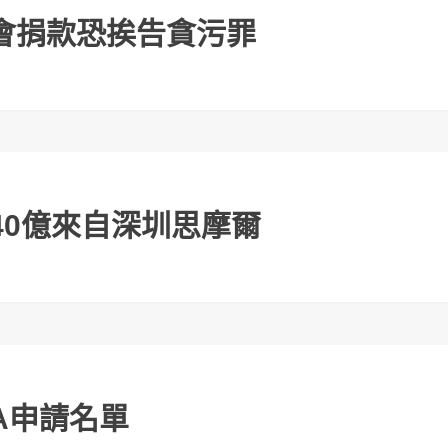
下一個世代》
會捐款恐挨告貪污罪
40億來自深圳思摩爾
A申請名單
V女優喬喬爆