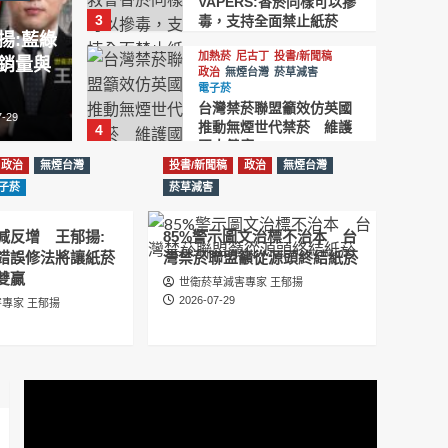
VAPERS:香菸同樣可以摻
3
毒，支持全面禁止紙菸
揚:藍綠
加熱菸
尼古丁
投書/新聞稿
銷量與
政治
無煙台灣
菸草減害
電子菸
台灣禁菸聯盟籲效仿英國
7-29
推動無煙世代禁菸 維護
4
國人健康
政治
無煙台灣
投書/新聞稿
政治
無煙台灣
投書/新聞稿
政治
無煙台灣
菸草減害
電子菸
子菸
菸草減害
賴清德祝賀英國新首相柏
南 王郁揚:先讓台灣《菸
減反增 王郁揚:
85%警示圖文治標不治本 台
5
害防制法》與英國接軌
錯誤修法將讓紙菸
灣禁菸聯盟籲從源頭終結紙菸
雙贏
世衛菸草減害專家 王郁揚
2026-07-29
專家 王郁揚