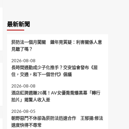
最新新聞
菸防法一個月闖關 鍾年晃質疑：利害關係人意
見聽了嗎？
2026-08-08
長時間通勤成少子化推手？交安協會發布《居
住，交通，和下一個世代》倡議
2026-08-08
酒店紅牌週賺20萬！AV女優喬喬爆黑幕「轉行
拍片」揭驚人收入差
2026-08-05
朝野惡鬥不休卻為菸防法迅速合作 王郁揚:修法
速度快得不尋常