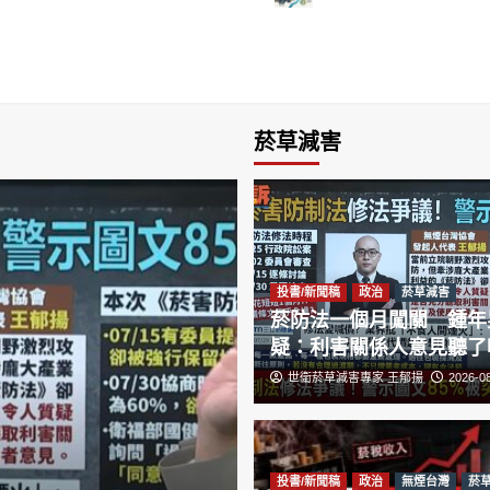
菸草減害
投書/新聞稿
政治
菸草減害
菸防法一個月闖關 鍾年
疑：利害關係人意見聽了
世衛菸草減害專家 王郁揚
2026-0
投書/新聞稿
政治
無煙台灣
菸