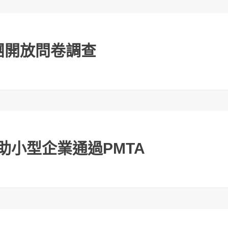
不尋常
民團開放問卷調查
助小型企業通過PMTA
郁揚:藍綠白
銷量與黑市雙