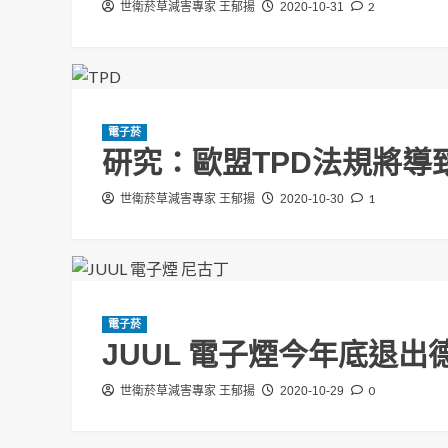
2
世衛菸草減害專家 王郁揚
2020-10-31
黑幕「轉行拍片」揭驚
編輯部
2026-08-05
電子菸
研究：歐盟TPD法規將導
1
世衛菸草減害專家 王郁揚
2020-10-30
電子菸
JUUL 電子煙今年底退出
加熱菸
投書/新聞稿
政治
電子菸
0
世衛菸草減害專家 王郁揚
2020-10-29
朝野惡鬥不休卻為菸