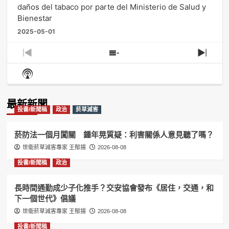
daños del tabaco por parte del Ministerio de Salud y
Bienestar
2025-05-01
Previous
Show
Next
Episode
Episodes
Episo
Show
List
Podcast
Information
最新新聞
投書/新聞稿
政治
菸草減害
菸防法一個月闖關 鍾年晃質疑：利害關係人意見聽了嗎？
世衛菸草減害專家 王郁揚
2026-08-08
投書/新聞稿
政治
長時間通勤成少子化推手？交安協會發布《居住，交通，和
下一個世代》倡議
世衛菸草減害專家 王郁揚
2026-08-08
投書/新聞稿