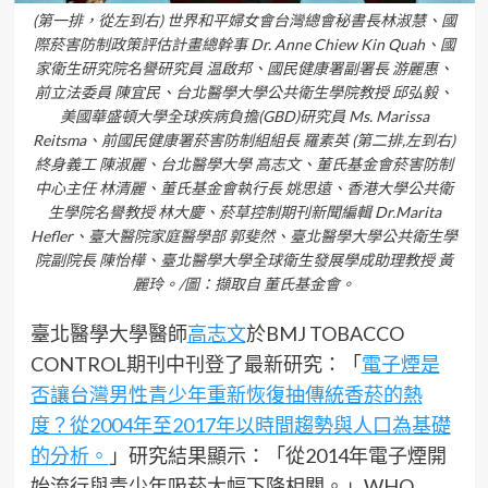
(第一排，從左到右) 世界和平婦女會台灣總會秘書長林淑慧、國
際菸害防制政策評估計畫總幹事 Dr. Anne Chiew Kin Quah、國
家衛生研究院名譽研究員 温啟邦、國民健康署副署長 游麗惠、
前立法委員 陳宜民、台北醫學大學公共衛生學院教授 邱弘毅、
美國華盛頓大學全球疾病負擔(GBD)研究員 Ms. Marissa
Reitsma、前國民健康署菸害防制組組長 羅素英 (第二排,左到右)
終身義工 陳淑麗、台北醫學大學 高志文、董氏基金會菸害防制
中心主任 林清麗、董氏基金會執行長 姚思遠、香港大學公共衛
生學院名譽教授 林大慶、菸草控制期刊新聞編輯 Dr.Marita
Hefler、臺大醫院家庭醫學部 郭斐然、臺北醫學大學公共衛生學
院副院長 陳怡樺、臺北醫學大學全球衛生發展學成助理教授 黃
麗玲。/圖：擷取自 董氏基金會。
臺北醫學大學醫師
高志文
於BMJ TOBACCO
CONTROL期刊中刊登了最新研究：「
電子煙是
否讓台灣男性青少年重新恢復抽傳統香菸的熱
度？從2004年至2017年以時間趨勢與人口為基礎
的分析。
」研究結果顯示：「從2014年電子煙開
始流行與青少年吸菸大幅下降相關。」WHO