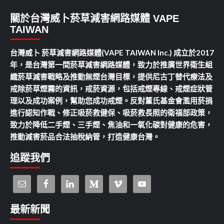
關於台灣威卜菸草減害網路媒體 VAPE
TAIWAN
台灣威卜 菸草減害網路媒體(VAPE TAIWAN Inc.) 成立於2017
年，是台灣第一間菸草減害網路媒體，致力於推廣世界衛生組
織菸草減害戰略及推動無煙台灣目標，提供尼古丁替代療法及
戒除菸草煙霧的資訊，戒菸資源，包括戒煙專線、戒煙症狀管
理以及成功案例，幫助您成功戒煙。反對董氏基金會濫用菸捐
進行認知作戰、修正吸菸救健保、吸菸救長照的衛福部政策，
致力於降低二手煙、三手煙、焦油和一氧化碳對健康的危害，
推動減害菸品合法抽稅納管，打造健康台灣。
追蹤我們
最新新聞