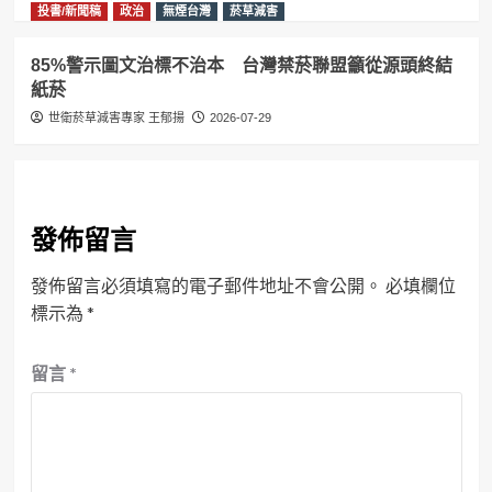
投書/新聞稿
政治
無煙台灣
菸草減害
85%警示圖文治標不治本 台灣禁菸聯盟籲從源頭終結
紙菸
世衛菸草減害專家 王郁揚
2026-07-29
發佈留言
發佈留言必須填寫的電子郵件地址不會公開。
必填欄位
標示為
*
留言
*