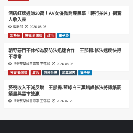
酒店紅牌週賺20萬！AV女優喬喬爆黑幕「轉行拍片」揭驚
人收入差
編輯部
2026-08-05
加熱菸
投書/新聞稿
政治
電子菸
朝野惡鬥不休卻為菸防法迅速合作 王郁揚:修法速度快得
不尋常
世衛菸草減害專家 王郁揚
2026-08-03
投書/新聞稿
政治
無煙台灣
菸草減害
電子菸
菸稅收入不減反增 王郁揚:藍綠白三黨錯誤修法將讓紙菸
銷量與黑市雙贏
世衛菸草減害專家 王郁揚
2026-07-29