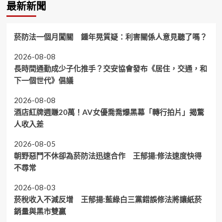
最新新聞
菸防法一個月闖關 鍾年晃質疑：利害關係人意見聽了嗎？
2026-08-08
長時間通勤成少子化推手？交安協會發布《居住，交通，和
下一個世代》倡議
2026-08-08
酒店紅牌週賺20萬！AV女優喬喬爆黑幕「轉行拍片」揭驚
人收入差
2026-08-05
朝野惡鬥不休卻為菸防法迅速合作 王郁揚:修法速度快得
不尋常
2026-08-03
菸稅收入不減反增 王郁揚:藍綠白三黨錯誤修法將讓紙菸
銷量與黑市雙贏