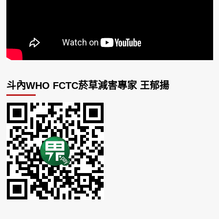
斗內WHO FCTC菸草減害專家 王郁揚