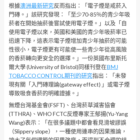
根據
澳洲最新研究
反而指出：「電子煙是戒菸入
門磚。」該研究發現：「至少70-85％的青少年吸
菸者在開始抽菸後嘗試使用電子煙。」以及「自
使用電子煙以來，英國和美國的青少年吸菸率已
迅速下降，這表示電子煙增加青少年抽菸的可能
性很小，電子煙更有可能使一些青少年從高風險
的香菸轉向更安全的選擇。」一份英國布里斯托
爾大學 (University of Bristol)同樣刊登在
BMJ
TOBACCO CONTROL期刊的研究
指出：「未發
現有關「入門磚理論(gateway effect) 」或電子煙
導致吸食香菸的明確證據。」
無煙台灣基金會(FSFT)、台灣菸草減害協會
(TTHRA)、WHO FCTC反煙專家王郁揚(Yu-Yang
Wang)表示：「在很多議題中都會看見滑坡謬誤
（Slippery slope），一種使用連串的因果推論，