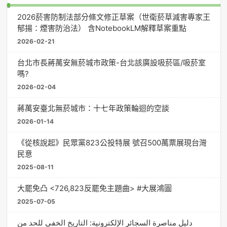
2026菸害防制法部分條文修正草案（世衛菸草減害專家王
郁揚：煙害防治法） 含NotebookLM解釋草案重點
2026-02-21
台北市長蔣萬安無菸城市政策-台北該廣設吸菸區/吸菸室
嗎?
2026-02-04
蔣萬安臺北無菸城市：十七年政策輪迴的空談
2026-01-14
《從核說起》民眾黨823公投特展 號召500萬票展現台灣
民意
2025-08-11
大罷免凸 <726,823反罷免主題曲> #大展鴻圖
2025-07-05
دليل مناصرة السجائر الإلكترونية: التاريخ الخفي للحد من