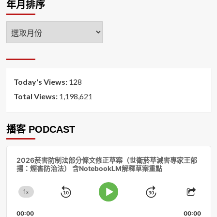
年月排序
年
月
排
序
Today's Views:
128
Total Views:
1,198,621
播客 PODCAST
音
2026菸害防制法部分條文修正草案（世衛菸草減害專家王郁
訊
揚：煙害防治法） 含NotebookLM解釋草案重點
播
放
1
器
x
Skip
Jump
Change
Play
Shar
Playback
This
Pause
Backward
Forward
00:00
Rate
00:00
Episo