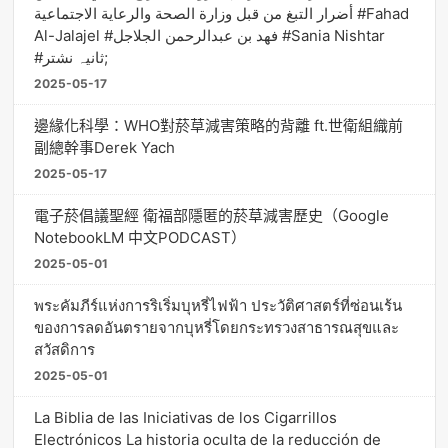
أضرار التبغ من قبل وزارة الصحة والرعاية الاجتماعية #Fahad
Al-Jalajel #فهد بن عبدالرحمن الجلاجل #Sania Nishtar
#ثانیہ نشتر;
2025-05-17
邊緣化科學：WHO對菸草減害策略的背離 ft.世衛組織前
副總幹事Derek Yach
2025-05-17
電子菸倡議聖經 衛福部隱匿的菸草減害歷史（Google
NotebookLM 中文PODCAST）
2025-05-01
พระคัมภีร์แห่งการริเริ่มบุหรี่ไฟฟ้า ประวัติศาสตร์ที่ซ่อนเร้น
ของการลดอันตรายจากบุหรี่โดยกระทรวงสาธารณสุขและ
สวัสดิการ
2025-05-01
La Biblia de las Iniciativas de los Cigarrillos
Electrónicos La historia oculta de la reducción de