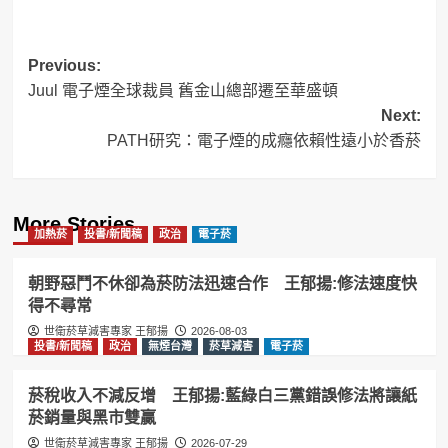
Post
Previous:
Juul 電子煙全球裁員 舊金山總部遷至華盛頓
navigation
Next:
PATH研究：電子煙的成癮依賴性遠小於香菸
More Stories
加熱菸
投書/新聞稿
政治
電子菸
朝野惡鬥不休卻為菸防法迅速合作 王郁揚:修法速度快
得不尋常
世衛菸草減害專家 王郁揚
2026-08-03
投書/新聞稿
政治
無煙台灣
菸草減害
電子菸
菸稅收入不減反增 王郁揚:藍綠白三黨錯誤修法將讓紙
菸銷量與黑市雙贏
世衛菸草減害專家 王郁揚
2026-07-29