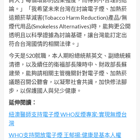
誇大了每個環節的因果強度，而得到不合理的結
論。」「我希望未來台灣在討論電子煙、加熱菸
這類菸草減害(Tobacco Harm Reduction)產品/無
煙代用品(Smokeless Alternatives)時，能夠更公開
透明且以科學證據為討論基礎，讓台灣能訂定出
符合台灣國情的相關法律。」
今天是520就職，本人期盼總統蔡英文、副總統賴
清德，以及續任的衛福部長陳時中、財政部長蘇
建榮，能夠請相關主管機關針對電子煙、加熱菸
議題召開公聽會，以凝聚社會共識，加快修法腳
步，以保護國人與兒少健康。
延伸閱讀：
紐澳醫師支持電子煙 WHO反煙專家:實現無煙台
灣
WHO支持開放電子煙 王郁揚:健康是基本人權