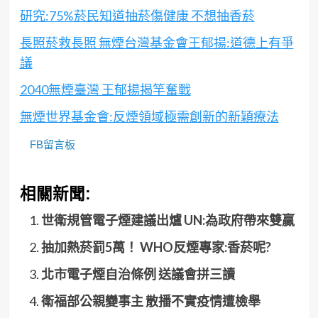
研究:75%菸民知道抽菸傷健康 不想抽香菸
長照菸救長照 無煙台灣基金會王郁揚:道德上有爭
議
2040無煙臺灣 王郁揚揭竿奮戰
無煙世界基金會:反煙領域極需創新的新穎療法
FB留言板
相關新聞:
世衛規管電子煙建議出爐 UN:為政府帶來雙贏
抽加熱菸罰5萬！ WHO反煙專家:香菸呢?
北市電子煙自治條例 送議會拼三讀
衛福部公親變事主 散播不實疫情遭檢舉