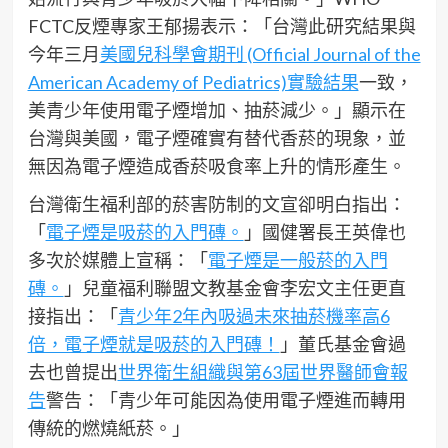
FCTC反煙專家王郁揚表示：「台灣此研究結果與
今年三月
美國兒科學會期刊 (Official Journal of the
American Academy of Pediatrics)實驗結果
一致，
美青少年使用電子煙增加、抽菸減少。」顯示在
台灣與美國，電子煙確實有替代香菸的現象，並
無因為電子煙造成香菸吸食率上升的情形產生。
台灣衛生福利部的菸害防制的文宣卻明白指出：
「
電子煙是吸菸的入門磚。
」國健署長王英偉也
多次於媒體上宣稱：「
電子煙是一般菸的入門
磚。
」兒童福利聯盟文教基金會李宏文主任更直
接指出：「
青少年2年內吸過未來抽菸機率高6
倍，電子煙就是吸菸的入門磚！
」董氏基金會過
去也曾提出
世界衛生組織與第63屆世界醫師會報
告
警告：「青少年可能因為使用電子煙進而轉用
傳統的燃燒紙菸。」