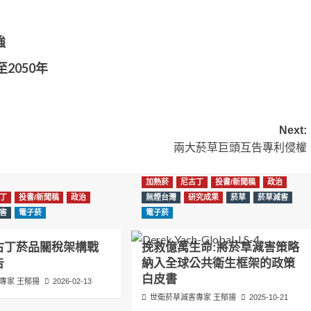
強
2050年
Next:
兩大菸草巨頭互告專利侵權
加熱菸
尼古丁
投書/新聞稿
政治
丁
投書/新聞稿
政治
無煙台灣
研究成果
菸草
菸草減害
害
電子菸
電子菸
古丁菸品關稅架構戰
挽救億萬生命:將菸草減害策略
告
納入全球公共衛生框架的政策
白皮書
專家 王郁揚
2026-02-13
世衛菸草減害專家 王郁揚
2025-10-21