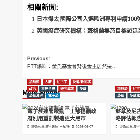
相關新聞:
日本傑太 國際公司入選歐洲專利申請100
英國癌症研究機構：蘇格蘭無菸目標恐延至
Post
Previous:
PTT爆料：董氏基金會背後金主居然是…
navigation
加熱菸
大麻
尼古丁
投書/新聞稿
政治
無煙台灣
研究成果
菸草
加熱菸
尼古
More Stories
菸草減害
電子菸
菸草
菸草減
電子菸連署啟動 王郁揚籲政
菸草及尼
府別用重罰製造更大黑市
略評估報
世衛菸草減害專家 王郁揚
2026-06-07
世衛菸草減害