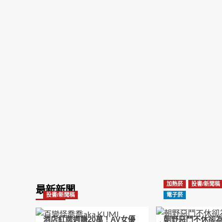
加熱菸
投書/新聞稿
最新新聞
投書/新聞稿
電子菸
酒店紅牌週賺20萬！AV女優
朝野惡鬥不休卻