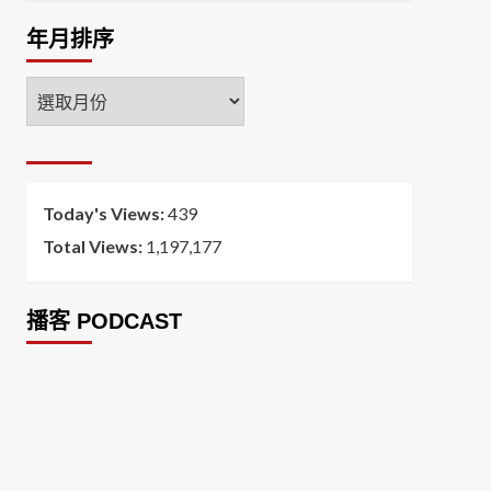
年月排序
年
月
排
序
Today's Views:
439
Total Views:
1,197,177
播客 PODCAST
2026菸害防制法部分條文修正草案（世衛菸草
減害專家王郁揚：煙害防治法） 含