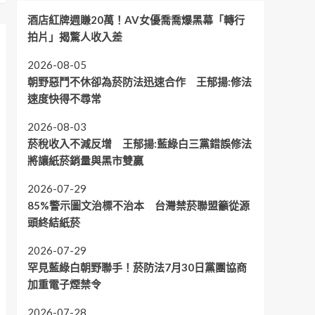
酒店紅牌週賺20萬！AV女優喬喬爆黑幕「轉行
拍片」揭驚人收入差
2026-08-05
朝野惡鬥不休卻為菸防法迅速合作 王郁揚:修法
速度快得不尋常
2026-08-03
菸稅收入不減反增 王郁揚:藍綠白三黨錯誤修法
將讓紙菸銷量與黑市雙贏
2026-07-29
85%警示圖文治標不治本 台灣禁菸聯盟籲從源
頭終結紙菸
2026-07-29
罕見藍綠白朝野聯手！菸防法7月30日黨團協商
加重電子煙禁令
2026-07-28