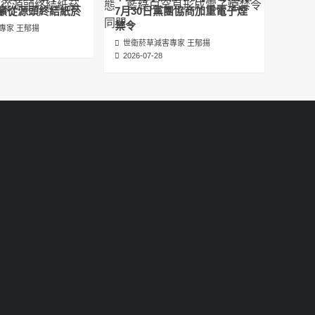
عبدالرحمن الجلاجل #Sania Nishtar #ثانیہ نشتر;
籲從源頭終結紙菸
7月30日黨團協商加重電子煙
2025-05-17
禁令
專家 王郁揚
世衛菸草減害專家 王郁揚
邊緣化科學：WHO對菸草減害策略的背離 ft.世
2026-07-28
衛組織前副總幹事Derek Yach
2025-05-17
電子菸倡議聖經 衛福部隱匿的菸草減害歷史
（Google NotebookLM 中文PODCAST）
2025-05-01
พระคัมภีร์แห่งการริเริ่มบุหรี่ไฟฟ้า ประวัติศาสตร์
ที่ซ่อนเร้นของการลดอันตรายจากบุหรี่โดย
กระทรวงสาธารณสุขและสวัสดิการ
2025-05-01
La Biblia de las Iniciativas de los Cigarrillos
Electrónicos La historia oculta de la
reducción de daños del tabaco por parte
del Ministerio de Salud y Bienestar