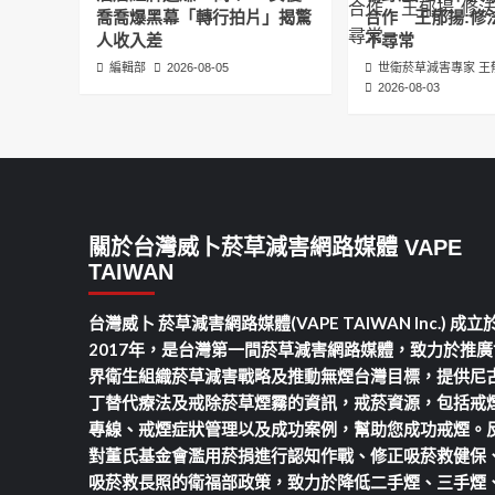
喬喬爆黑幕「轉行拍片」揭驚
合作 王郁揚:修
人收入差
不尋常
編輯部
2026-08-05
世衛菸草減害專家 王
2026-08-03
關於台灣威卜菸草減害網路媒體 VAPE
TAIWAN
台灣威卜 菸草減害網路媒體(VAPE TAIWAN Inc.) 成立
2017年，是台灣第一間菸草減害網路媒體，致力於推廣
界衛生組織菸草減害戰略及推動無煙台灣目標，提供尼
丁替代療法及戒除菸草煙霧的資訊，戒菸資源，包括戒
專線、戒煙症狀管理以及成功案例，幫助您成功戒煙。
對董氏基金會濫用菸捐進行認知作戰、修正吸菸救健保
吸菸救長照的衛福部政策，致力於降低二手煙、三手煙