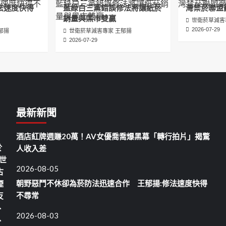
法速度快得
藍綠白三黨錯誤修法將讓紙菸
灣禁菸聯盟
銷量與黑市雙贏
世衛菸草減害
2026-07-29
郁揚
世衛菸草減害專家 王郁揚
2026-07-29
最新新聞
酒店紅牌週賺20萬！AV女優喬喬爆黑幕「轉行拍片」揭驚
於
人收入差
世
2026-08-05
古
朝野惡鬥不休卻為菸防法迅速合作 王郁揚:修法速度快得
煙
不尋常
反
、
2026-08-03
、