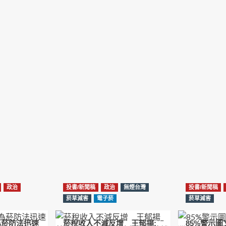
政治
投書/新聞稿
政治
無煙台灣
投書/新聞稿
菸草減害
電子菸
菸草減害
為菸防法迅速
菸稅收入不減反增 王郁揚:
85%警示