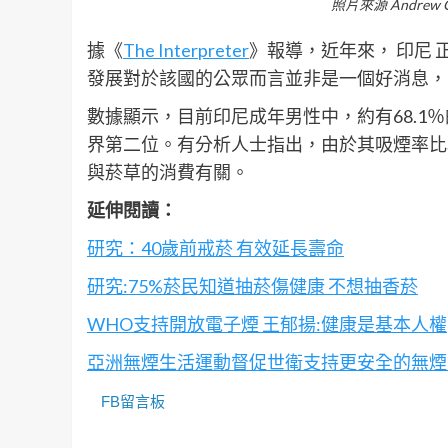
照片來源 Andrew Ga
據《
The Interpreter
》報導，近年來， 印尼
發展對於該國的公眾而言並非是一個好消息，
數據顯示，目前印尼成年男性中，約有68.1
界第二位。有分析人士指出，由於其吸煙率比
與菸草的消費有關。
延伸閱讀：
研究：40歲前戒菸 有效延長壽命
研究:75%菸民知道抽菸傷健康 不想抽香菸
WHO支持開放電子煙 王郁揚:健康是基本人權
亞洲無煙生活運動督促世衛支持更安全的無煙
FB留言板