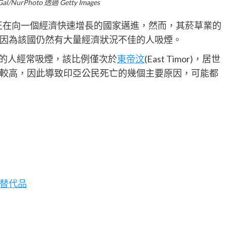
l/NurPhoto 透過 Getty Images
 正在向一個經濟快速增長的國家邁進，然而，其菸草業的
因為該國仍然有大量經濟狀況不佳的人吸煙。
％的人經常吸煙，該比例僅次於
東帝汶
(East Timor)，居世
較高，因此導致印亞公民死亡的幾個主要原因，可能都
替代品