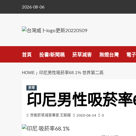
Skip
2026-08-06
to
content
首頁
投書/新聞稿
菸草減害
無煙台灣
電子
HOME
印尼男性吸菸率68.1% 世界第二高
菸草
印尼男性吸菸率6
世衛菸草減害專家 王郁揚
2020-06-14
0