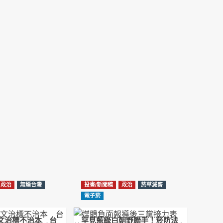
NotebookLM解釋草案重點
2026-02-21
台北市長蔣萬安無菸城市政策-台北該廣設吸菸
區/吸菸室嗎?
2026-02-04
蔣萬安臺北無菸城市：十七年政策輪迴的空談
2026-01-14
《從核說起》民眾黨823公投特展 號召500萬
票展現台灣民意
2025-08-11
Previous
Show
Next
Episode
Episodes
Episode
Show
大罷免凸 <726,823反罷免主題曲> #大展鴻圖
List
Podcast
2025-07-05
Information
政治
無煙台灣
投書/新聞稿
政治
菸草減害
دليل مناصرة السجائر الإلكترونية: التاريخ الخفي
電子菸
للحد من أضرار التبغ من قبل وزارة الصحة والرعاية
الاجتماعية #Fahad Al-Jalajel #فهد بن
圖文治標不治本 台
罕見藍綠白朝野聯手！菸防法