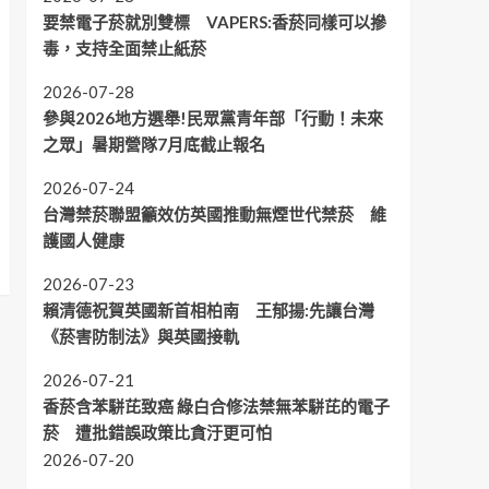
要禁電子菸就別雙標 VAPERS:香菸同樣可以摻
毒，支持全面禁止紙菸
2026-07-28
參與2026地方選舉!民眾黨青年部「行動！未來
之眾」暑期營隊7月底截止報名
2026-07-24
台灣禁菸聯盟籲效仿英國推動無煙世代禁菸 維
護國人健康
2026-07-23
賴清德祝賀英國新首相柏南 王郁揚:先讓台灣
《菸害防制法》與英國接軌
2026-07-21
香菸含苯駢芘致癌 綠白合修法禁無苯駢芘的電子
菸 遭批錯誤政策比貪汙更可怕
2026-07-20