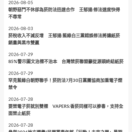
2026-08-05
朝野惡鬥不休卻為菸防法迅速合作 王郁揚:修法速度快得
不尋常
2026-08-03
菸稅收入不減反增 王郁揚:藍綠白三黨錯誤修法將讓紙菸
銷量與黑市雙贏
2026-07-29
85%警示圖文治標不治本 台灣禁菸聯盟籲從源頭終結紙菸
2026-07-29
罕見藍綠白朝野聯手！菸防法7月30日黨團協商加重電子煙
禁令
2026-07-28
要禁電子菸就別雙標 VAPERS:香菸同樣可以摻毒，支持全
面禁止紙菸
2026-07-28