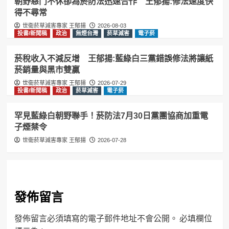
朝野惡鬥不休卻為菸防法迅速合作 王郁揚:修法速度快
得不尋常
世衛菸草減害專家 王郁揚
2026-08-03
投書/新聞稿
政治
無煙台灣
菸草減害
電子菸
菸稅收入不減反增 王郁揚:藍綠白三黨錯誤修法將讓紙
菸銷量與黑市雙贏
世衛菸草減害專家 王郁揚
2026-07-29
投書/新聞稿
政治
菸草減害
電子菸
罕見藍綠白朝野聯手！菸防法7月30日黨團協商加重電
子煙禁令
世衛菸草減害專家 王郁揚
2026-07-28
發佈留言
發佈留言必須填寫的電子郵件地址不會公開。
必填欄位