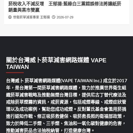
菸稅收入不減反增 王郁揚:藍綠白三黨錯誤修法將讓紙菸
銷量與黑市雙贏
世衛菸草減害專家 王郁揚
2026-07-29
關於台灣威卜菸草減害網路媒體 VAPE
TAIWAN
台灣威卜 菸草減害網路媒體(VAPE TAIWAN Inc.) 成立於2017
年，是台灣第一間菸草減害網路媒體，致力於推廣世界衛生組
織菸草減害戰略及推動無煙台灣目標，提供尼古丁替代療法及
戒除菸草煙霧的資訊，戒菸資源，包括戒煙專線、戒煙症狀管
理以及成功案例，幫助您成功戒煙。反對董氏基金會濫用菸捐
進行認知作戰、修正吸菸救健保、吸菸救長照的衛福部政策，
致力於降低二手煙、三手煙、焦油和一氧化碳對健康的危害，
推動減害菸品合法抽稅納管，打造健康台灣。