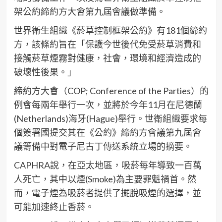
架公約締約方大會第九屆會議做準備。
世界衛生組織《菸草控制框架公約》有181個締約
方，該條約旨在「保護今世後代免受菸草消費和
接觸菸草煙霧對健康，社會，環境和經濟造成的
破壞性後果。」
締約方大會（COP; Conference of the Parties）的
例會每兩年舉行一次，並將於今年11月在尼德蘭
(Netherlands)海牙(Hague)舉行。世衛組織要求每
個簽署國提交其在《公約》締約方會議第九屆會
議籌備中對電子尼古丁傳送系統立場的摘要。
CAPHRA說，在亞太地區，吸菸每年導致一百萬
人死亡，其中以煙(Smoke)為主要罪魁禍首。然
而，電子煙為吸菸者提供了擺脫吸煙的選擇，並
可能加速終止香菸。