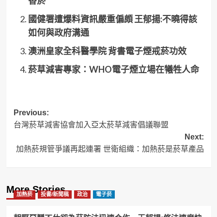
香菸
國健署遭爆料資訊嚴重偏頗 王郁揚:不曉得該
如何與政府溝通
澳洲皇家全科醫學院 背書電子煙戒菸功效
菸草減害專家：WHO電子煙立場在犧牲人命
Post
Previous:
台灣菸草減害協會加入亞太菸草減害倡議聯盟
navigation
Next:
加熱菸規管爭議再起連署 世衛組織：加熱菸是菸草產品
More Stories
加熱菸
投書/新聞稿
政治
電子菸