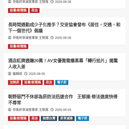
世衛菸草減害專家 王郁揚
2026-08-08
投書/新聞稿
政治
長時間通勤成少子化推手？交安協會發布《居住，交通，和
下一個世代》倡議
世衛菸草減害專家 王郁揚
2026-08-08
投書/新聞稿
酒店紅牌週賺20萬！AV女優喬喬爆黑幕「轉行拍片」揭驚
人收入差
編輯部
2026-08-05
加熱菸
投書/新聞稿
政治
電子菸
朝野惡鬥不休卻為菸防法迅速合作 王郁揚:修法速度快得
不尋常
世衛菸草減害專家 王郁揚
2026-08-03
投書/新聞稿
政治
無煙台灣
菸草減害
電子菸