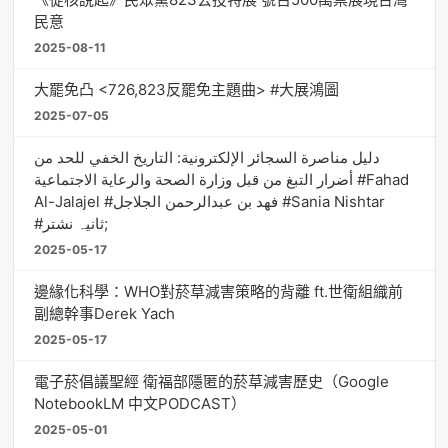
民意
2025-08-11
大罷免凸 <726,823反罷免主題曲> #大展鴻圖
2025-07-05
دليل مناصرة السجائر الإلكترونية: التاريخ الخفي للحد من
أضرار التبغ من قبل وزارة الصحة والرعاية الاجتماعية #Fahad
Al-Jalajel #فهد بن عبدالرحمن الجلاجل #Sania Nishtar
#ثانیہ نشتر;
2025-05-17
邊緣化科學：WHO對菸草減害策略的背離 ft.世衛組織前
副總幹事Derek Yach
2025-05-17
電子菸倡議聖經 衛福部隱匿的菸草減害歷史（Google
NotebookLM 中文PODCAST）
2025-05-01