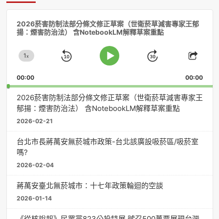
音
2026菸害防制法部分條文修正草案（世衛菸草減害專家王郁
訊
揚：煙害防治法） 含NotebookLM解釋草案重點
播
放
1
器
x
Skip
Jump
Change
Play
Shar
Playback
This
Pause
Backward
Forward
00:00
Rate
00:00
Episo
2026菸害防制法部分條文修正草案（世衛菸草減害專家王
郁揚：煙害防治法） 含NotebookLM解釋草案重點
2026-02-21
台北市長蔣萬安無菸城市政策-台北該廣設吸菸區/吸菸室
嗎?
2026-02-04
蔣萬安臺北無菸城市：十七年政策輪迴的空談
2026-01-14
《從核說起》民眾黨823公投特展 號召500萬票展現台灣