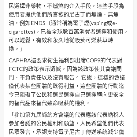
民選擇非藥物，不燃燒的介入手段，這些手段為
使用者提供他們所喜歡的尼古丁而無煙、無焦
油，例如ENDS（通常稱為電子煙(vaping或e-
cigarettes)，已被全球數百萬消費者選擇和使用，
可以輕鬆，有效和永久地從吸菸可燃菸草轉
換。」
CAPHRA還要求衛生福利部出席COP9的代表對
FCTC的政策表示遺憾，因為該政策使其會議閉
門、不負責任以及沒有報告。 它說，這樣的會議
僅代表某些團體的既得利益，這些團體的行動迄
今已阻礙了公民和選民選擇自己選擇轉向更安全
的替代品來替代致命吸菸的權利。
「參加第九屆締約方會議的代表應該代表納稅人
參加會議的公民權利和願望，人民希望他們代表
民眾發言，承認支持電子尼古丁傳送系統減少傷