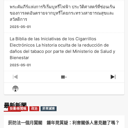
พระคัมภีร์แห่งการริเริ่มบุหรี่ไฟฟ้า ประวัติศาสตร์ที่ซ่อนเร้น
ของการลดอันตรายจากบุหรี่โดยกระทรวงสาธารณสุขและ
สวัสดิการ
2025-05-01
La Biblia de las Iniciativas de los Cigarrillos
Electrónicos La historia oculta de la reducción de
daños del tabaco por parte del Ministerio de Salud y
Bienestar
2025-05-01
Previous
Show
Next
Episode
Episodes
Episo
Show
List
Podcast
Information
最新新聞
投書/新聞稿
政治
菸草減害
菸防法一個月闖關 鍾年晃質疑：利害關係人意見聽了嗎？