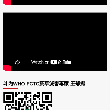
斗內WHO FCTC菸草減害專家 王郁揚