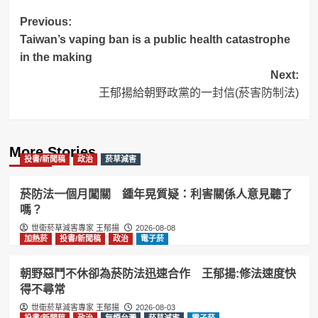
Post
Previous:
Taiwan’s vaping ban is a public health catastrophe
navigation
in the making
Next:
王郁揚給朝野政黨的一封信(菸害防制法)
More Stories
投書/新聞稿
政治
菸草減害
菸防法一個月闖關 鍾年晃質疑：利害關係人意見聽了
嗎？
世衛菸草減害專家 王郁揚
2026-08-08
加熱菸
投書/新聞稿
政治
電子菸
朝野惡鬥不休卻為菸防法迅速合作 王郁揚:修法速度快
得不尋常
世衛菸草減害專家 王郁揚
2026-08-03
投書/新聞稿
政治
無煙台灣
菸草減害
電子菸