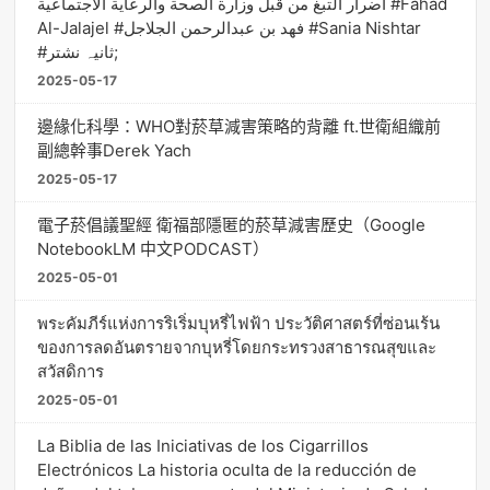
أضرار التبغ من قبل وزارة الصحة والرعاية الاجتماعية #Fahad
Al-Jalajel #فهد بن عبدالرحمن الجلاجل #Sania Nishtar
#ثانیہ نشتر;
2025-05-17
邊緣化科學：WHO對菸草減害策略的背離 ft.世衛組織前
副總幹事Derek Yach
2025-05-17
電子菸倡議聖經 衛福部隱匿的菸草減害歷史（Google
NotebookLM 中文PODCAST）
2025-05-01
พระคัมภีร์แห่งการริเริ่มบุหรี่ไฟฟ้า ประวัติศาสตร์ที่ซ่อนเร้น
ของการลดอันตรายจากบุหรี่โดยกระทรวงสาธารณสุขและ
สวัสดิการ
2025-05-01
La Biblia de las Iniciativas de los Cigarrillos
Electrónicos La historia oculta de la reducción de