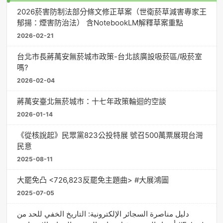
2026菸害防制法部分條文修正草案（世衛菸草減害專家王
郁揚：煙害防治法） 含NotebookLM解釋草案重點
2026-02-21
台北市長蔣萬安無菸城市政策-台北該廣設吸菸區/吸菸室
嗎?
2026-02-04
蔣萬安臺北無菸城市：十七年政策輪迴的空談
2026-01-14
《從核說起》民眾黨823公投特展 號召500萬票展現台灣
民意
2025-08-11
大罷免凸 <726,823反罷免主題曲> #大展鴻圖
2025-07-05
دليل مناصرة السجائر الإلكترونية: التاريخ الخفي للحد من