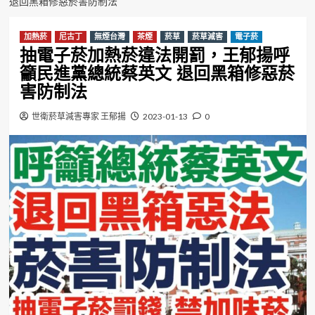
退回黑箱修惡菸害防制法
加熱菸
尼古丁
無煙台灣
茶煙
菸草
菸草減害
電子菸
抽電子菸加熱菸違法開罰，王郁揚呼
籲民進黨總統蔡英文 退回黑箱修惡菸
害防制法
世衛菸草減害專家 王郁揚
2023-01-13
0