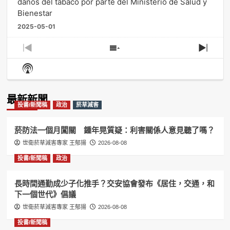
daños del tabaco por parte del Ministerio de Salud y
Bienestar
2025-05-01
Previous
Show
Next
Episode
Episodes
Episo
Show
List
Podcast
Information
最新新聞
投書/新聞稿
政治
菸草減害
菸防法一個月闖關 鍾年晃質疑：利害關係人意見聽了嗎？
世衛菸草減害專家 王郁揚
2026-08-08
投書/新聞稿
政治
長時間通勤成少子化推手？交安協會發布《居住，交通，和
下一個世代》倡議
世衛菸草減害專家 王郁揚
2026-08-08
投書/新聞稿