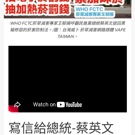
WHO FCTC菸草減害專家王郁揚呼籲民進黨總統蔡英文退回黑
箱修惡的菸害防制法。/圖：台灣威卜 菸草減害網路媒體 VAPE
TAIWAN。
寫信給總統-蔡英文