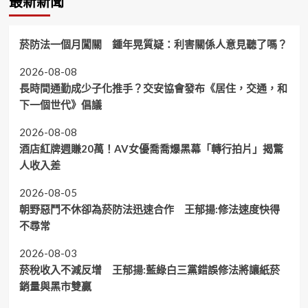
最新新聞
菸防法一個月闖關 鍾年晃質疑：利害關係人意見聽了嗎？
2026-08-08
長時間通勤成少子化推手？交安協會發布《居住，交通，和
下一個世代》倡議
2026-08-08
酒店紅牌週賺20萬！AV女優喬喬爆黑幕「轉行拍片」揭驚
人收入差
2026-08-05
朝野惡鬥不休卻為菸防法迅速合作 王郁揚:修法速度快得
不尋常
2026-08-03
菸稅收入不減反增 王郁揚:藍綠白三黨錯誤修法將讓紙菸
銷量與黑市雙贏