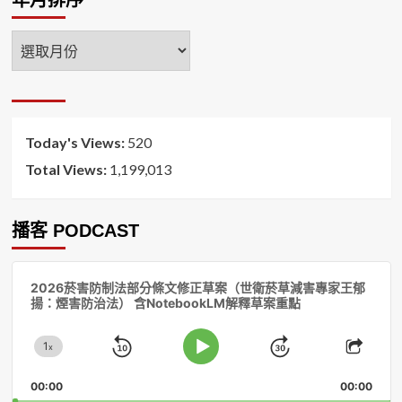
年
月
排
序
Today's Views:
520
Total Views:
1,199,013
播客 PODCAST
音
2026菸害防制法部分條文修正草案（世衛菸草減害專家王郁
訊
揚：煙害防治法） 含NotebookLM解釋草案重點
播
放
1
器
x
Skip
Jump
Change
Play
Shar
Playback
This
Pause
Backward
Forward
00:00
Rate
00:00
Episo