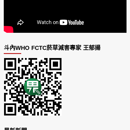
斗內WHO FCTC菸草減害專家 王郁揚