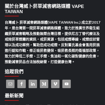
關於台灣威卜菸草減害網路媒體 VAPE
TAIWAN
台灣威卜 菸草減害網路媒體(VAPE TAIWAN Inc.) 成立於2017
年，是台灣第一間菸草減害網路媒體，致力於推廣世界衛生組
織菸草減害戰略及推動無煙台灣目標，提供尼古丁替代療法及
戒除菸草煙霧的資訊，戒菸資源，包括戒煙專線、戒煙症狀管
理以及成功案例，幫助您成功戒煙。反對董氏基金會濫用菸捐
進行認知作戰、修正吸菸救健保、吸菸救長照的衛福部政策，
致力於降低二手煙、三手煙、焦油和一氧化碳對健康的危害，
推動減害菸品合法抽稅納管，打造健康台灣。
追蹤我們
最新新聞