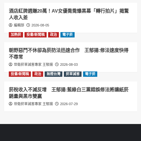
酒店紅牌週賺20萬！AV女優喬喬爆黑幕「轉行拍片」揭驚
人收入差
編輯部
2026-08-05
加熱菸
投書/新聞稿
政治
電子菸
朝野惡鬥不休卻為菸防法迅速合作 王郁揚:修法速度快得
不尋常
世衛菸草減害專家 王郁揚
2026-08-03
投書/新聞稿
政治
無煙台灣
菸草減害
電子菸
菸稅收入不減反增 王郁揚:藍綠白三黨錯誤修法將讓紙菸
銷量與黑市雙贏
世衛菸草減害專家 王郁揚
2026-07-29