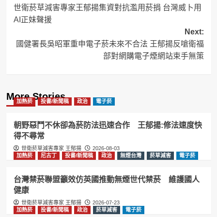
世衛菸草減害專家王郁揚集資對抗濫用菸捐 台灣威卜用
navigation
AI正妹聲援
Next:
國健署長吳昭軍重申電子菸未來不合法 王郁揚反嗆衛福
部對網購電子煙網站束手無策
More Stories
加熱菸
投書/新聞稿
政治
電子菸
朝野惡鬥不休卻為菸防法迅速合作 王郁揚:修法速度快
得不尋常
世衛菸草減害專家 王郁揚
2026-08-03
加熱菸
尼古丁
投書/新聞稿
政治
無煙台灣
菸草減害
電子菸
台灣禁菸聯盟籲效仿英國推動無煙世代禁菸 維護國人
健康
世衛菸草減害專家 王郁揚
2026-07-23
加熱菸
投書/新聞稿
政治
菸草減害
電子菸