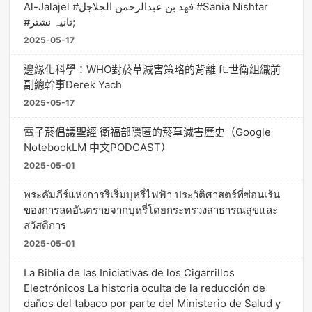
Al-Jalajel #فهد بن عبدالرحمن الجلاجل #Sania Nishtar
#ثانیہ نشتر;
2025-05-17
邊緣化科學：WHO對菸草減害策略的背離 ft.世衛組織前
副總幹事Derek Yach
2025-05-17
電子菸倡議聖經 衛福部隱匿的菸草減害歷史（Google
NotebookLM 中文PODCAST）
2025-05-01
พระคัมภีร์แห่งการริเริ่มบุหรี่ไฟฟ้า ประวัติศาสตร์ที่ซ่อนเร้น
ของการลดอันตรายจากบุหรี่โดยกระทรวงสาธารณสุขและ
สวัสดิการ
2025-05-01
La Biblia de las Iniciativas de los Cigarrillos
Electrónicos La historia oculta de la reducción de
daños del tabaco por parte del Ministerio de Salud y