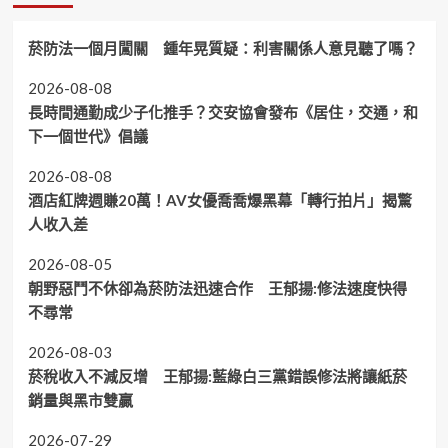
菸防法一個月闖關 鍾年晃質疑：利害關係人意見聽了嗎？
2026-08-08
長時間通勤成少子化推手？交安協會發布《居住，交通，和
下一個世代》倡議
2026-08-08
酒店紅牌週賺20萬！AV女優喬喬爆黑幕「轉行拍片」揭驚
人收入差
2026-08-05
朝野惡鬥不休卻為菸防法迅速合作 王郁揚:修法速度快得
不尋常
2026-08-03
菸稅收入不減反增 王郁揚:藍綠白三黨錯誤修法將讓紙菸
銷量與黑市雙贏
2026-07-29