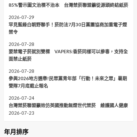
85%警示圖文治標不治本 台灣禁菸聯盟籲從源頭終結紙菸
2026-07-29
罕見藍綠白朝野聯手！菸防法7月30日黨團協商加重電子煙
禁令
2026-07-28
要禁電子菸就別雙標 VAPERS:香菸同樣可以摻毒，支持全
面禁止紙菸
2026-07-28
參與2026地方選舉!民眾黨青年部「行動！未來之眾」暑期
營隊7月底截止報名
2026-07-24
台灣禁菸聯盟籲效仿英國推動無煙世代禁菸 維護國人健康
2026-07-23
年月排序