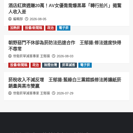
酒店紅牌週賺20萬！AV女優喬喬爆黑幕「轉行拍片」揭驚
人收入差
編輯部
2026-08-05
加熱菸
投書/新聞稿
政治
電子菸
朝野惡鬥不休卻為菸防法迅速合作 王郁揚:修法速度快得
不尋常
世衛菸草減害專家 王郁揚
2026-08-03
投書/新聞稿
政治
無煙台灣
菸草減害
電子菸
菸稅收入不減反增 王郁揚:藍綠白三黨錯誤修法將讓紙菸
銷量與黑市雙贏
世衛菸草減害專家 王郁揚
2026-07-29