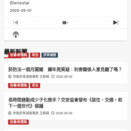
Bienestar
2025-05-01
Previous
Show
Next
Episode
Episodes
Episo
Show
List
Podcast
Information
最新新聞
投書/新聞稿
政治
菸草減害
菸防法一個月闖關 鍾年晃質疑：利害關係人意見聽了嗎？
世衛菸草減害專家 王郁揚
2026-08-08
投書/新聞稿
政治
長時間通勤成少子化推手？交安協會發布《居住，交通，和
下一個世代》倡議
世衛菸草減害專家 王郁揚
2026-08-08
投書/新聞稿