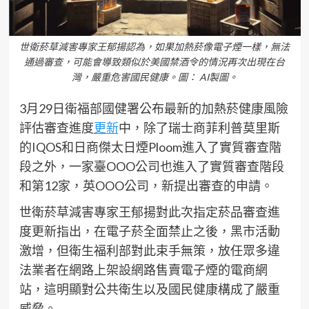
世衛菸草減害專家王郁揚認為，如果加熱菸像電子煙一樣，無法
通過審查，可能會導致類似於美國禁酒令的情況再次出現在台
灣，嚴重危害國民健康。圖： AI製圖。
3月29日衛福部國健署公布最新的加熱菸健康風險
評估審查進度
更新
中，除了瑞士商菲利普莫里斯
的IQOS和日商傑太日煙Ploom進入了實質審查階
段之外，一家臺OOO公司也進入了實質審查階段
和第12家，英OOO公司，新提出審查的申請。
世衛菸草減害專家王郁揚對此次指定菸品審查進
度更新指出，在電子菸全面禁止之後，黑市活動
激增，但衛生福利部對此束手無策，放任眾多違
法業者在網路上架設網路售賣電子煙的電商網
站，這明顯對公共衛生以及國民健康構成了嚴重
威脅。