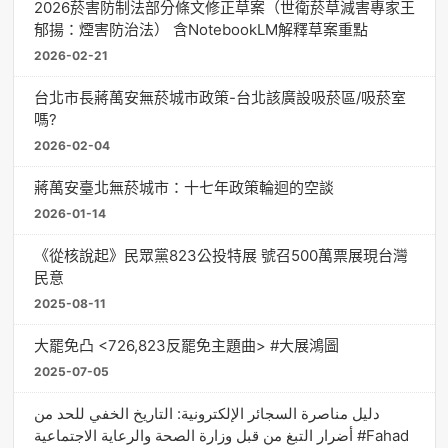
2026菸害防制法部分條文修正草案（世衛菸草減害專家王
郁揚：煙害防治法） 含NotebookLM解釋草案重點
2026-02-21
台北市長蔣萬安無菸城市政策-台北該廣設吸菸區/吸菸室
嗎?
2026-02-04
蔣萬安臺北無菸城市：十七年政策輪迴的空談
2026-01-14
《從核說起》民眾黨823公投特展 號召500萬票展現台灣
民意
2025-08-11
大罷免凸 <726,823反罷免主題曲> #大展鴻圖
2025-07-05
دليل مناصرة السجائر الإلكترونية: التاريخ الخفي للحد من
أضرار التبغ من قبل وزارة الصحة والرعاية الاجتماعية #Fahad