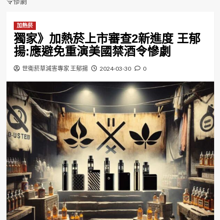
令慘劇
加熱菸
獨家》加熱菸上市審查2新進度 王郁
揚:應避免重演美國禁酒令慘劇
世衛菸草減害專家 王郁揚
2024-03-30
0