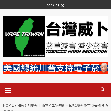
Skip
2026-08-09
to
content
Primary
Menu
HOME
獨家》加熱菸上市審查2新進度 王郁揚:應避免重演美國禁酒