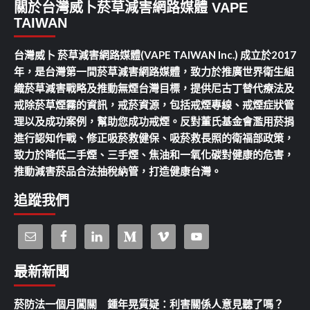
關於台灣威卜菸草減害網路媒體 VAPE
TAIWAN
台灣威卜 菸草減害網路媒體(VAPE TAIWAN Inc.) 成立於2017
年，是台灣第一間菸草減害網路媒體，致力於推廣世界衛生組
織菸草減害戰略及推動無煙台灣目標，提供尼古丁替代療法及
戒除菸草煙霧的資訊，戒菸資源，包括戒煙專線、戒煙症狀管
理以及成功案例，幫助您成功戒煙。反對董氏基金會濫用菸捐
進行認知作戰、修正吸菸救健保、吸菸救長照的衛福部政策，
致力於降低二手煙、三手煙、焦油和一氧化碳對健康的危害，
推動減害菸品合法抽稅納管，打造健康台灣。
追蹤我們
最新新聞
菸防法一個月闖關 鍾年晃質疑：利害關係人意見聽了嗎？