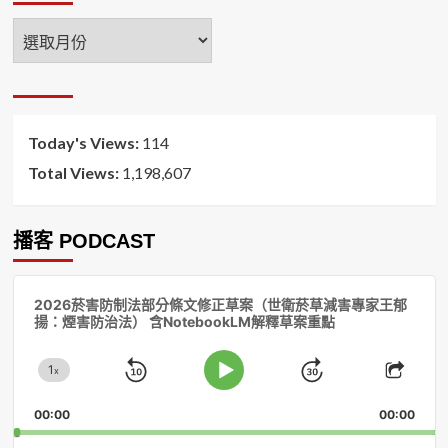
年
月
排
序
Today's Views:
114
Total Views:
1,198,607
播客 PODCAST
音
2026菸害防制法部分條文修正草案（世衛菸草減害專家王郁
訊
揚：煙害防治法） 含NotebookLM解釋草案重點
播
放
1
器
x
Skip
Jump
Change
Play
Shar
Playback
This
Pause
Backward
Forward
00:00
Rate
00:00
Episo