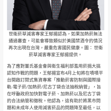
世衛菸草減害專家王郁揚認為，如果加熱菸無法
通過審查，可能會導致類似於美國禁酒令的情況
再次出現在台灣，嚴重危害國民健康。圖： 世衛
菸草減害專家王郁揚提供。
為了應對董氏基金會與衛生福利部濫用菸捐大搞
認知作戰的問題，王郁揚宣布4月上旬將在嘖嘖平
台開啟訂閱式集資專案「推動菸害防制與國際接
軌-電子菸/加熱菸/尼古丁袋合法抽稅納管」，旨
在呼籲政府加快對電子菸、加熱菸以及尼古丁袋
的合法納管和徵稅。他認為，這有助於將黑市問
題和未成年人使用減害菸品的問題降至最低，以