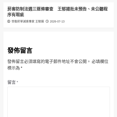
菸害防制法週三逐條審查 王郁揚批未預告、未公聽程
序有瑕疵
世衛菸草減害專家 王郁揚
2026-07-13
發佈留言
發佈留言必須填寫的電子郵件地址不會公開。
必填欄位
標示為
*
留言
*