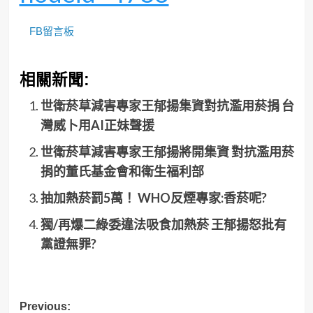
FB留言板
相關新聞:
世衛菸草減害專家王郁揚集資對抗濫用菸捐 台
灣威卜用AI正妹聲援
世衛菸草減害專家王郁揚將開集資 對抗濫用菸
捐的董氏基金會和衛生福利部
抽加熱菸罰5萬！ WHO反煙專家:香菸呢?
獨/再爆二綠委違法吸食加熱菸 王郁揚怒批有
黨證無罪?
Post
Previous: