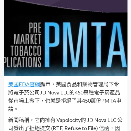
美國FDA官網
顯示，美國食品和藥物管理局下令
將電子菸公司JD Nova LLC的450萬種電子菸產品
從市場上撤下，也就是拒絕了其450萬份PMTA申
請。
新聞稿稱，它向擁有 Vapolocity的 JD Nova LLC 公
司發出了拒絕提交 (RTF, Refuse to File) 信函，因