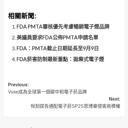
相關新聞:
FDA PMTA審核優先考慮暢銷電子煙品牌
美議員要求FDA公佈PMTA申請名單
FDA：PMTA截止日期延長至9月9日
FDA菸害防制最新重點：拋棄式電子煙
Post
Previous:
Vuse成為全球第一個碳中和電子菸品牌
navigation
Next:
悅刻提告通配電子菸SP2S思博睿侵害商標權