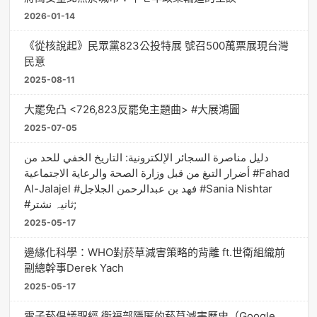
2026-01-14
《從核說起》民眾黨823公投特展 號召500萬票展現台灣
民意
2025-08-11
大罷免凸 <726,823反罷免主題曲> #大展鴻圖
2025-07-05
دليل مناصرة السجائر الإلكترونية: التاريخ الخفي للحد من
أضرار التبغ من قبل وزارة الصحة والرعاية الاجتماعية #Fahad
Al-Jalajel #فهد بن عبدالرحمن الجلاجل #Sania Nishtar
#ثانیہ نشتر;
2025-05-17
邊緣化科學：WHO對菸草減害策略的背離 ft.世衛組織前
副總幹事Derek Yach
2025-05-17
電子菸倡議聖經 衛福部隱匿的菸草減害歷史（Google