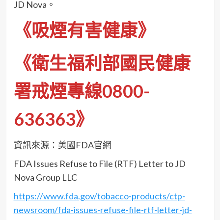
JD Nova。
《吸煙有害健康》
《衛生福利部國民健康
署戒煙專線0800-
636363》
資訊來源：美國FDA官網
FDA Issues Refuse to File (RTF) Letter to JD
Nova Group LLC
https://www.fda.gov/tobacco-products/ctp-
newsroom/fda-issues-refuse-file-rtf-letter-jd-