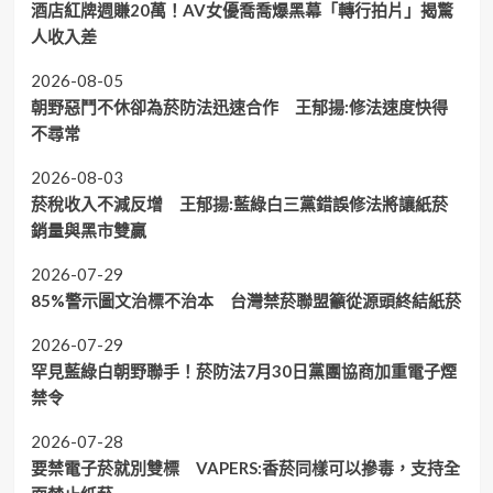
酒店紅牌週賺20萬！AV女優喬喬爆黑幕「轉行拍片」揭驚
人收入差
2026-08-05
朝野惡鬥不休卻為菸防法迅速合作 王郁揚:修法速度快得
不尋常
2026-08-03
菸稅收入不減反增 王郁揚:藍綠白三黨錯誤修法將讓紙菸
銷量與黑市雙贏
2026-07-29
85%警示圖文治標不治本 台灣禁菸聯盟籲從源頭終結紙菸
2026-07-29
罕見藍綠白朝野聯手！菸防法7月30日黨團協商加重電子煙
禁令
2026-07-28
要禁電子菸就別雙標 VAPERS:香菸同樣可以摻毒，支持全