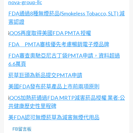
nova-group-llc
FDA通過8種無煙菸品(Smokeless Tobacco, SLT) 減
害認證
i
QOS再度取得美國FDA PMTA 授權
FDA＿PMTA審核優先考慮暢銷電子煙品牌
FDA審查奧馳亞尼古丁袋PMTA申請，資料超過
6.6萬頁
菸草巨頭為新品提交PMTA申請
美國FDA發布菸草產品上市前兩項原則
i
QOS加熱菸通過FDA MRTP減害菸品授權 業者:公
共健康歷史性里程碑
美FDA認可無煙菸草為減害無煙代用品
FB留言板