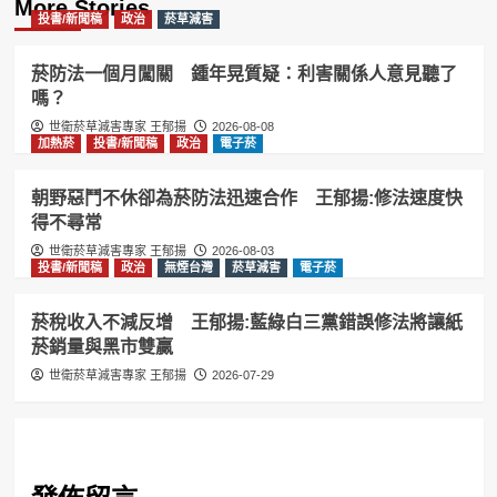
More Stories
投書/新聞稿
政治
菸草減害
菸防法一個月闖關 鍾年晃質疑：利害關係人意見聽了
嗎？
世衛菸草減害專家 王郁揚
2026-08-08
加熱菸
投書/新聞稿
政治
電子菸
朝野惡鬥不休卻為菸防法迅速合作 王郁揚:修法速度快
得不尋常
世衛菸草減害專家 王郁揚
2026-08-03
投書/新聞稿
政治
無煙台灣
菸草減害
電子菸
菸稅收入不減反增 王郁揚:藍綠白三黨錯誤修法將讓紙
菸銷量與黑市雙贏
世衛菸草減害專家 王郁揚
2026-07-29