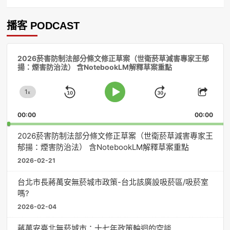
播客 PODCAST
音
2026菸害防制法部分條文修正草案（世衛菸草減害專家王郁
訊
揚：煙害防治法） 含NotebookLM解釋草案重點
播
放
1
器
x
Skip
Jump
Change
Play
Shar
Playback
This
Pause
Backward
Forward
00:00
Rate
00:00
Episo
2026菸害防制法部分條文修正草案（世衛菸草減害專家王
郁揚：煙害防治法） 含NotebookLM解釋草案重點
2026-02-21
台北市長蔣萬安無菸城市政策-台北該廣設吸菸區/吸菸室
嗎?
2026-02-04
蔣萬安臺北無菸城市：十七年政策輪迴的空談