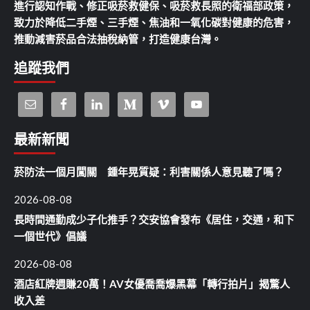
進行認知作戰、修正吸菸救健保、吸菸救長照的衛福部政策，
致力於降低二手煙、三手煙、焦油和一氧化碳對健康的危害，
推動減害菸品合法抽稅納管，打造健康台灣。
追蹤我們
最新新聞
菸防法一個月闖關 鍾年晃質疑：利害關係人意見聽了嗎？
2026-08-08
長時間通勤成少子化推手？交安協會發布《居住，交通，和下
一個世代》倡議
2026-08-08
酒店紅牌週賺20萬！AV女優喬喬爆黑幕「轉行拍片」揭驚人
收入差