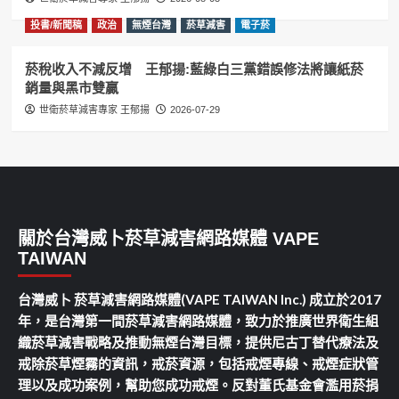
投書/新聞稿
政治
無煙台灣
菸草減害
電子菸
菸稅收入不減反增 王郁揚:藍綠白三黨錯誤修法將讓紙菸
銷量與黑市雙贏
世衛菸草減害專家 王郁揚
2026-07-29
關於台灣威卜菸草減害網路媒體 VAPE
TAIWAN
台灣威卜 菸草減害網路媒體(VAPE TAIWAN Inc.) 成立於2017
年，是台灣第一間菸草減害網路媒體，致力於推廣世界衛生組
織菸草減害戰略及推動無煙台灣目標，提供尼古丁替代療法及
戒除菸草煙霧的資訊，戒菸資源，包括戒煙專線、戒煙症狀管
理以及成功案例，幫助您成功戒煙。反對董氏基金會濫用菸捐