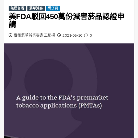
無煙台灣
菸草減害
電子菸
美FDA駁回450萬份減害菸品認證申
請
世衛菸草減害專家 王郁揚
2021-08-10
0