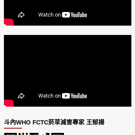
斗內WHO FCTC菸草減害專家 王郁揚