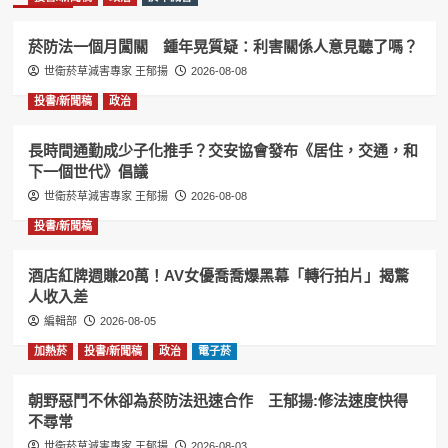
菸防法一個月闖關 鍾年晃質疑：利害關係人意見聽了嗎？
世衛菸草減害專家 王郁揚
2026-08-08
投書/新聞稿
政治
長時間通勤成少子化推手？交安協會發布《居住，交通，和
下一個世代》倡議
世衛菸草減害專家 王郁揚
2026-08-08
投書/新聞稿
酒店紅牌週賺20萬！AV女優喬喬爆黑幕「轉行拍片」揭驚
人收入差
編輯部
2026-08-05
加熱菸
投書/新聞稿
政治
電子菸
朝野惡鬥不休卻為菸防法迅速合作 王郁揚:修法速度快得
不尋常
世衛菸草減害專家 王郁揚
2026-08-03