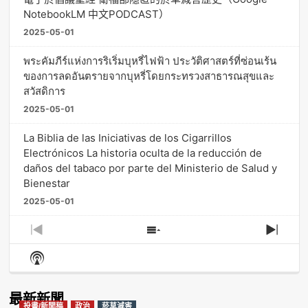
NotebookLM 中文PODCAST）
2025-05-01
พระคัมภีร์แห่งการริเริ่มบุหรี่ไฟฟ้า ประวัติศาสตร์ที่ซ่อนเร้น
ของการลดอันตรายจากบุหรี่โดยกระทรวงสาธารณสุขและ
สวัสดิการ
2025-05-01
La Biblia de las Iniciativas de los Cigarrillos
Electrónicos La historia oculta de la reducción de
daños del tabaco por parte del Ministerio de Salud y
Bienestar
2025-05-01
Previous
Show
Next
Episode
Episodes
Episo
Show
List
Podcast
Information
最新新聞
投書/新聞稿
政治
菸草減害