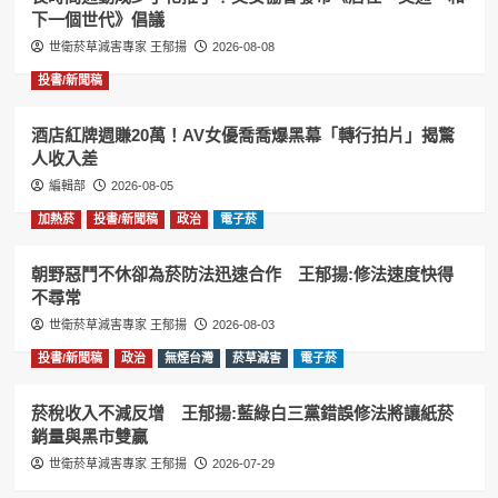
下一個世代》倡議
世衛菸草減害專家 王郁揚
2026-08-08
投書/新聞稿
酒店紅牌週賺20萬！AV女優喬喬爆黑幕「轉行拍片」揭驚
人收入差
編輯部
2026-08-05
加熱菸
投書/新聞稿
政治
電子菸
朝野惡鬥不休卻為菸防法迅速合作 王郁揚:修法速度快得
不尋常
世衛菸草減害專家 王郁揚
2026-08-03
投書/新聞稿
政治
無煙台灣
菸草減害
電子菸
菸稅收入不減反增 王郁揚:藍綠白三黨錯誤修法將讓紙菸
銷量與黑市雙贏
世衛菸草減害專家 王郁揚
2026-07-29