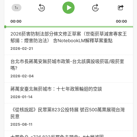
放
1
器
x
Skip
Jump
Change
Play
Shar
Playback
This
Pause
Backward
Forward
00:00
Rate
00:00
Episo
2026菸害防制法部分條文修正草案（世衛菸草減害專家王
郁揚：煙害防治法） 含NotebookLM解釋草案重點
2026-02-21
台北市長蔣萬安無菸城市政策-台北該廣設吸菸區/吸菸室
嗎?
2026-02-04
蔣萬安臺北無菸城市：十七年政策輪迴的空談
2026-01-14
《從核說起》民眾黨823公投特展 號召500萬票展現台灣
民意
2025-08-11