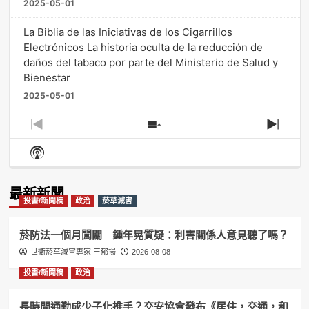
2025-05-01
La Biblia de las Iniciativas de los Cigarrillos
Electrónicos La historia oculta de la reducción de
daños del tabaco por parte del Ministerio de Salud y
Bienestar
2025-05-01
Previous
Show
Next
Episode
Episodes
Episo
Show
List
Podcast
Information
最新新聞
投書/新聞稿
政治
菸草減害
菸防法一個月闖關 鍾年晃質疑：利害關係人意見聽了嗎？
世衛菸草減害專家 王郁揚
2026-08-08
投書/新聞稿
政治
長時間通勤成少子化推手？交安協會發布《居住，交通，和