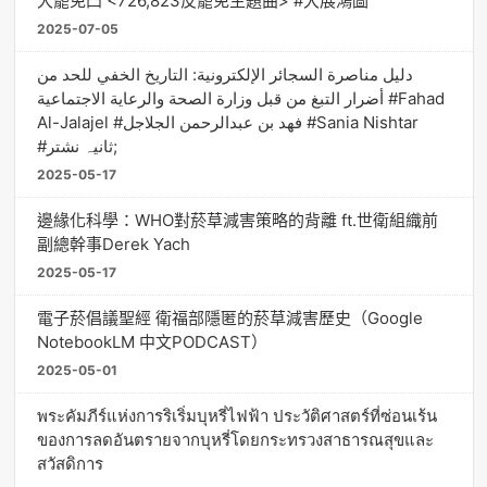
大罷免凸 <726,823反罷免主題曲> #大展鴻圖
2025-07-05
دليل مناصرة السجائر الإلكترونية: التاريخ الخفي للحد من
أضرار التبغ من قبل وزارة الصحة والرعاية الاجتماعية #Fahad
Al-Jalajel #فهد بن عبدالرحمن الجلاجل #Sania Nishtar
#ثانیہ نشتر;
2025-05-17
邊緣化科學：WHO對菸草減害策略的背離 ft.世衛組織前
副總幹事Derek Yach
2025-05-17
電子菸倡議聖經 衛福部隱匿的菸草減害歷史（Google
NotebookLM 中文PODCAST）
2025-05-01
พระคัมภีร์แห่งการริเริ่มบุหรี่ไฟฟ้า ประวัติศาสตร์ที่ซ่อนเร้น
ของการลดอันตรายจากบุหรี่โดยกระทรวงสาธารณสุขและ
สวัสดิการ