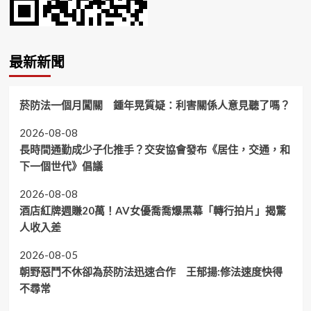
最新新聞
菸防法一個月闖關 鍾年晃質疑：利害關係人意見聽了嗎？
2026-08-08
長時間通勤成少子化推手？交安協會發布《居住，交通，和
下一個世代》倡議
2026-08-08
酒店紅牌週賺20萬！AV女優喬喬爆黑幕「轉行拍片」揭驚
人收入差
2026-08-05
朝野惡鬥不休卻為菸防法迅速合作 王郁揚:修法速度快得
不尋常