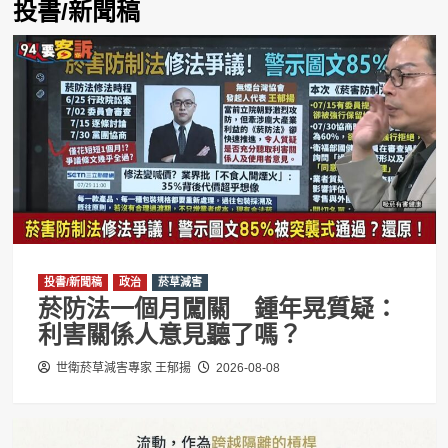
投書/新聞稿
投書/新聞稿
政治
菸草減害
菸防法一個月闖關 鍾年晃質疑：
利害關係人意見聽了嗎？
世衛菸草減害專家 王郁揚
2026-08-08