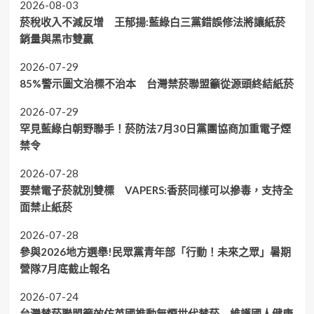
2026-08-03
菸稅收入不減反增 王郁揚:藍綠白三黨錯誤修法將讓紙菸
銷量與黑市雙贏
2026-07-29
85%警示圖文治標不治本 台灣禁菸聯盟籲從源頭終結紙菸
2026-07-29
罕見藍綠白朝野聯手！菸防法7月30日黨團協商加重電子煙
禁令
2026-07-28
要禁電子菸就別雙標 VAPERS:香菸同樣可以摻毒，支持全
面禁止紙菸
2026-07-28
參與2026地方選舉!民眾黨青年部「行動！未來之眾」暑期
營隊7月底截止報名
2026-07-24
台灣禁菸聯盟籲效仿英國推動無煙世代禁菸 維護國人健康