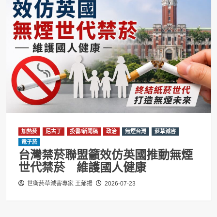
加熱菸
尼古丁
投書/新聞稿
政治
無煙台灣
菸草減害
電子菸
台灣禁菸聯盟籲效仿英國推動無煙
世代禁菸 維護國人健康
世衛菸草減害專家 王郁揚
2026-07-23