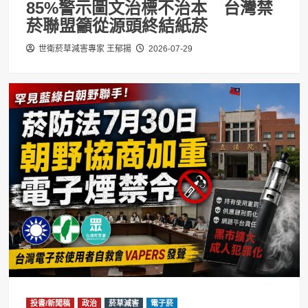
85%警示圖文治標不治本 台灣禁
菸聯盟籲從源頭終結紙菸
世衛菸草減害專家 王郁揚
2026-07-29
投書/新聞稿
政治
菸草減害
電子菸