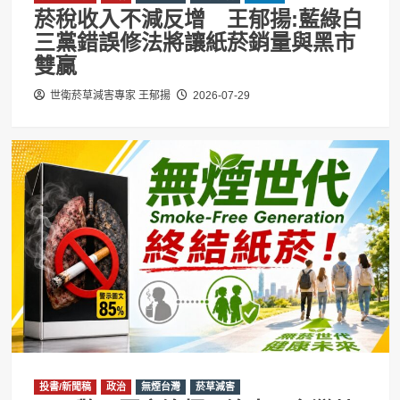
菸稅收入不減反增 王郁揚:藍綠白
三黨錯誤修法將讓紙菸銷量與黑市
雙贏
世衛菸草減害專家 王郁揚
2026-07-29
投書/新聞稿
政治
無煙台灣
菸草減害