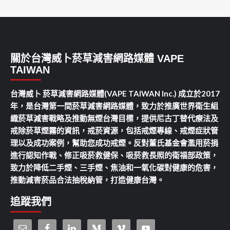
關於台灣威卜菸草減害網路媒體 VAPE
TAIWAN
台灣威卜 菸草減害網路媒體(VAPE TAIWAN Inc.) 成立於2017
年，是台灣第一間菸草減害網路媒體，致力於推廣世界衛生組
織菸草減害戰略及推動無煙台灣目標，提供尼古丁替代療法及
戒除菸草煙霧的資訊，戒菸資源，包括戒煙專線、戒煙症狀管
理以及成功案例，幫助您成功戒煙。反對董氏基金會濫用菸捐
進行認知作戰、修正吸菸救健保、吸菸救長照的衛福部政策，
致力於降低二手煙、三手煙、焦油和一氧化碳對健康的危害，
推動減害菸品合法抽稅納管，打造健康台灣。
追蹤我們