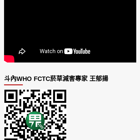
斗內WHO FCTC菸草減害專家 王郁揚