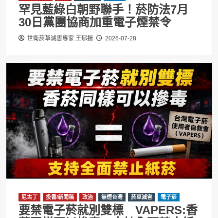
罕見藍綠白朝野聯手！菸防法7月
30日黨團協商加重電子煙禁令
世衛菸草減害專家 王郁揚
2026-07-28
尼古丁
投書/新聞稿
政治
無煙台灣
菸草減害
電子菸
要禁電子菸就別雙標 VAPERS:香