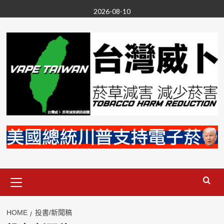
Skip
2026-08-10
to
content
Primary
Menu
HOME
投書/新聞稿