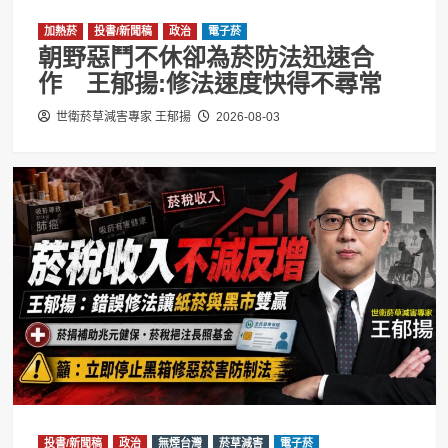
加熱菸
投書/新聞稿
政治
電子菸
朝野惡鬥不休卻為菸防法迅速合
作 王郁揚:修法速度快得不尋常
世衛菸草減害專家 王郁揚
2026-08-03
投書/新聞稿
政治
無煙台灣
菸草減害
電子菸