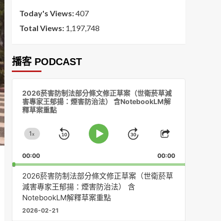
Today's Views:
407
Total Views:
1,197,748
播客 PODCAST
音
2026菸害防制法部分條文修正草案（世衛菸草減
訊
害專家王郁揚：煙害防治法） 含NotebookLM解
播
釋草案重點
放
器
1
x
Skip
Jump
Change
Play
Share
Playback
This
Pause
Backward
Forward
00:00
Rate
00:00
Episode
2026菸害防制法部分條文修正草案（世衛菸草
減害專家王郁揚：煙害防治法） 含
NotebookLM解釋草案重點
2026-02-21