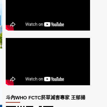
斗內WHO FCTC菸草減害專家 王郁揚