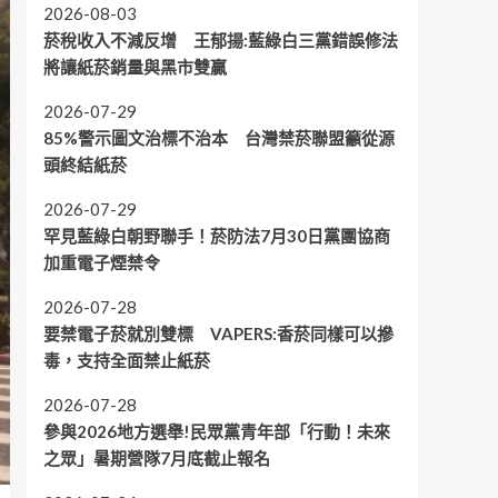
2026-08-03
菸稅收入不減反增 王郁揚:藍綠白三黨錯誤修法
將讓紙菸銷量與黑市雙贏
2026-07-29
85%警示圖文治標不治本 台灣禁菸聯盟籲從源
頭終結紙菸
2026-07-29
罕見藍綠白朝野聯手！菸防法7月30日黨團協商
加重電子煙禁令
2026-07-28
要禁電子菸就別雙標 VAPERS:香菸同樣可以摻
毒，支持全面禁止紙菸
2026-07-28
參與2026地方選舉!民眾黨青年部「行動！未來
之眾」暑期營隊7月底截止報名