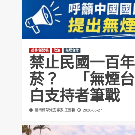
投書/新聞稿
政治
無煙台灣
禁止民國一百年
菸？ 「無煙台
白支持者筆戰
世衛菸草減害專家 王郁揚
2026-06-27