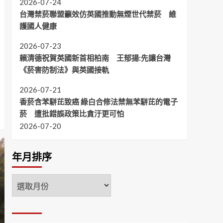
2026-07-24
台灣禁菸聯盟籲效仿英國推動無煙世代禁菸 維
護國人健康
2026-07-23
賴清德祝賀英國新首相柏南 王郁揚:先讓台灣
《菸害防制法》與英國接軌
2026-07-21
香菸含苯駢芘致癌 綠白合修法禁無苯駢芘的電子
菸 遭批錯誤政策比貪汙更可怕
2026-07-20
年月排序
年
月
排
序