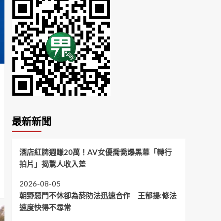
最新新聞
酒店紅牌週賺20萬！AV女優喬喬爆黑幕「轉行
拍片」揭驚人收入差
2026-08-05
朝野惡鬥不休卻為菸防法迅速合作 王郁揚:修法
速度快得不尋常