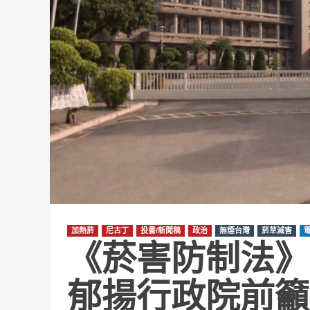
加熱菸
尼古丁
投書/新聞稿
政治
無煙台灣
菸草減害
《菸害防制法》
郁揚行政院前籲