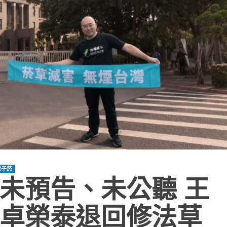
電子菸
未預告、未公聽 王
卓榮泰退回修法草