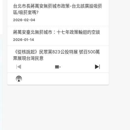
台北市長蔣萬安無菸城市政策-台北該廣設吸菸
區/吸菸室嗎?
2026-02-04
蔣萬安臺北無菸城市：十七年政策輪迴的空談
2026-01-14
《從核說起》民眾黨823公投特展 號召500萬
票展現台灣民意
2025-08-11
Previous
Show
Next
Episode
Episodes
Episode
Show
大罷免凸 <726,823反罷免主題曲> #大展鴻圖
List
Podcast
2025-07-05
Information
دليل مناصرة السجائر الإلكترونية: التاريخ الخفي
للحد من أضرار التبغ من قبل وزارة الصحة والرعاية
الاجتماعية #Fahad Al-Jalajel #فهد بن
عبدالرحمن الجلاجل #Sania Nishtar #ثانیہ نشتر;
2025-05-17