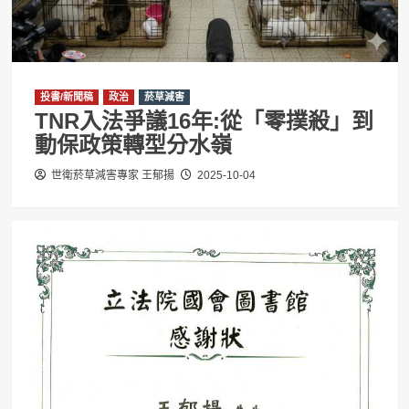
投書/新聞稿
政治
菸草減害
TNR入法爭議16年:從「零撲殺」到
動保政策轉型分水嶺
世衛菸草減害專家 王郁揚
2025-10-04