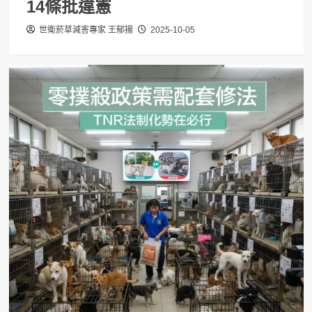
14條批違憲
世衛菸草減害專家 王郁揚
2025-10-05