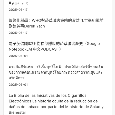
#ثانیہ نشتر;
2025-05-17
邊緣化科學：WHO對菸草減害策略的背離 ft.世衛組織前
副總幹事Derek Yach
2025-05-17
電子菸倡議聖經 衛福部隱匿的菸草減害歷史（Google
NotebookLM 中文PODCAST）
2025-05-01
พระคัมภีร์แห่งการริเริ่มบุหรี่ไฟฟ้า ประวัติศาสตร์ที่ซ่อนเร้น
ของการลดอันตรายจากบุหรี่โดยกระทรวงสาธารณสุขและ
สวัสดิการ
2025-05-01
La Biblia de las Iniciativas de los Cigarrillos
Electrónicos La historia oculta de la reducción de
daños del tabaco por parte del Ministerio de Salud y
Bienestar