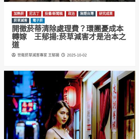
加熱菸
尼古丁
投書/新聞稿
政治
無煙台灣
研究成果
菸草減害
電子菸
開徵菸蒂清除處理費？環團憂成本
轉嫁 王郁揚:菸草減害才是治本之
道
世衛菸草減害專家 王郁揚
2025-10-02