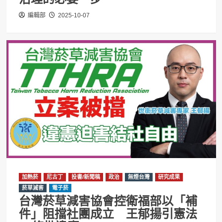
編輯部
2025-10-07
加熱菸
尼古丁
投書/新聞稿
政治
無煙台灣
研究成果
菸草減害
電子菸
台灣菸草減害協會控衛福部以「補
件」阻擋社團成立 王郁揚引憲法