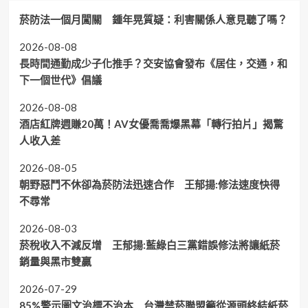
菸防法一個月闖關 鍾年晃質疑：利害關係人意見聽了嗎？
2026-08-08
長時間通勤成少子化推手？交安協會發布《居住，交通，和
下一個世代》倡議
2026-08-08
酒店紅牌週賺20萬！AV女優喬喬爆黑幕「轉行拍片」揭驚
人收入差
2026-08-05
朝野惡鬥不休卻為菸防法迅速合作 王郁揚:修法速度快得
不尋常
2026-08-03
菸稅收入不減反增 王郁揚:藍綠白三黨錯誤修法將讓紙菸
銷量與黑市雙贏
2026-07-29
85%警示圖文治標不治本 台灣禁菸聯盟籲從源頭終結紙菸