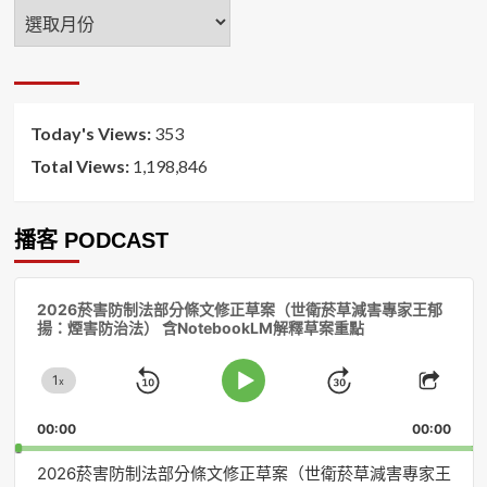
年
月
排
序
Today's Views:
353
Total Views:
1,198,846
播客 PODCAST
音
2026菸害防制法部分條文修正草案（世衛菸草減害專家王郁
訊
揚：煙害防治法） 含NotebookLM解釋草案重點
播
放
1
器
x
Skip
Jump
Change
Play
Shar
Playback
This
Pause
Backward
Forward
00:00
Rate
00:00
Episo
2026菸害防制法部分條文修正草案（世衛菸草減害專家王