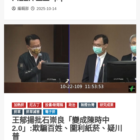
編輯部
2025-10-14
加熱菸
尼古丁
投書/新聞稿
政治
無煙台灣
研究成果
菸草
菸草減害
電子菸
王郁揚批石崇良「變成陳時中
2.0」:欺騙百姓、圖利紙菸、疑川
普