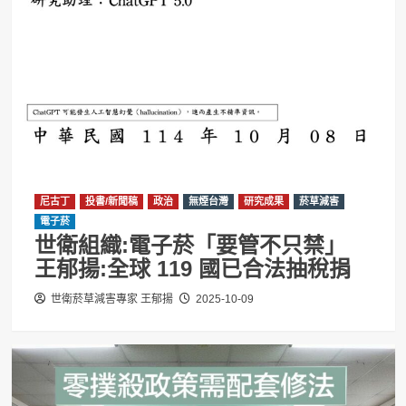
尼古丁
投書/新聞稿
政治
無煙台灣
研究成果
菸草減害
電子菸
世衛組織:電子菸「要管不只禁」
王郁揚:全球 119 國已合法抽稅捐
世衛菸草減害專家 王郁揚
2025-10-09