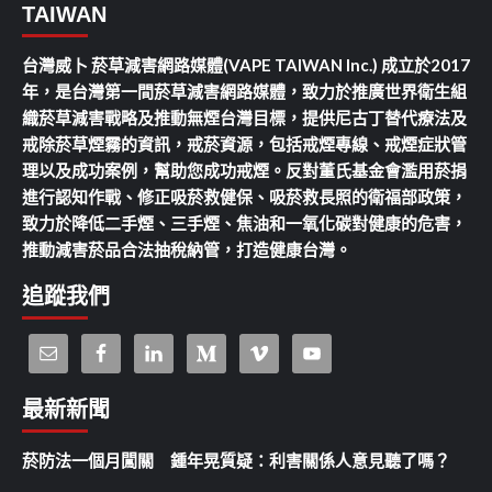
TAIWAN
台灣威卜 菸草減害網路媒體(VAPE TAIWAN Inc.) 成立於2017
年，是台灣第一間菸草減害網路媒體，致力於推廣世界衛生組
織菸草減害戰略及推動無煙台灣目標，提供尼古丁替代療法及
戒除菸草煙霧的資訊，戒菸資源，包括戒煙專線、戒煙症狀管
理以及成功案例，幫助您成功戒煙。反對董氏基金會濫用菸捐
進行認知作戰、修正吸菸救健保、吸菸救長照的衛福部政策，
致力於降低二手煙、三手煙、焦油和一氧化碳對健康的危害，
推動減害菸品合法抽稅納管，打造健康台灣。
追蹤我們
最新新聞
菸防法一個月闖關 鍾年晃質疑：利害關係人意見聽了嗎？