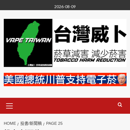
Skip
2026-08-09
to
content
Primary
Menu
HOME
投書/新聞稿
PAGE 25