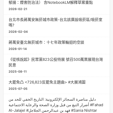
郁揚：煙害防治法） 含NotebookLM解釋草案重點
2026-02-21
台北市長蔣萬安無菸城市政策-台北該廣設吸菸區/吸菸室
嗎?
2026-02-04
蔣萬安臺北無菸城市：十七年政策輪迴的空談
2026-01-14
《從核說起》民眾黨823公投特展 號召500萬票展現台灣
民意
2025-08-11
大罷免凸 <726,823反罷免主題曲> #大展鴻圖
2025-07-05
دليل مناصرة السجائر الإلكترونية: التاريخ الخفي للحد من
أضرار التبغ من قبل وزارة الصحة والرعاية الاجتماعية #Fahad
Al-Jalajel #فهد بن عبدالرحمن الجلاجل #Sania Nishtar