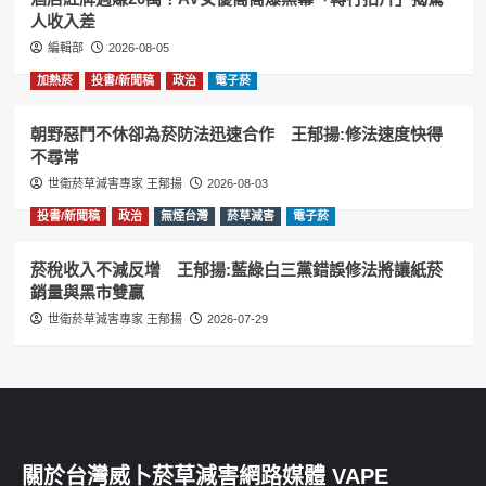
人收入差
編輯部
2026-08-05
加熱菸
投書/新聞稿
政治
電子菸
朝野惡鬥不休卻為菸防法迅速合作 王郁揚:修法速度快得
不尋常
世衛菸草減害專家 王郁揚
2026-08-03
投書/新聞稿
政治
無煙台灣
菸草減害
電子菸
菸稅收入不減反增 王郁揚:藍綠白三黨錯誤修法將讓紙菸
銷量與黑市雙贏
世衛菸草減害專家 王郁揚
2026-07-29
關於台灣威卜菸草減害網路媒體 VAPE