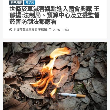
菸草減害
電子菸
世衛菸草減害觀點進入國會典藏 王
郁揚:法制局、預算中心及立委監督
菸害防制法都應看
世衛菸草減害專家 王郁揚
2025-10-03