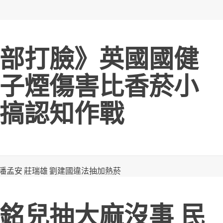
部打臉》英國國健
子煙傷害比香菸小
搞認知作戰
銘兒抽大麻沒事 民