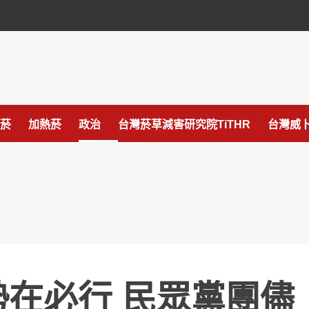
菸
加熱菸
政治
台灣菸草減害研究院TiTHR
台灣威卜
勢在必行 民眾黨團儘