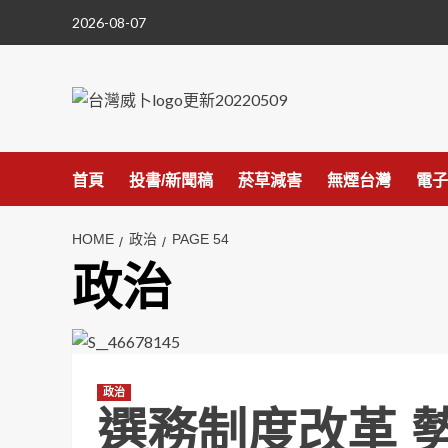
Skip
2026-08-07
to
content
首頁
投書/新聞稿
菸草減害
無煙台灣
電子
HOME
政治
PAGE 54
政治
政治
選務制度改革 