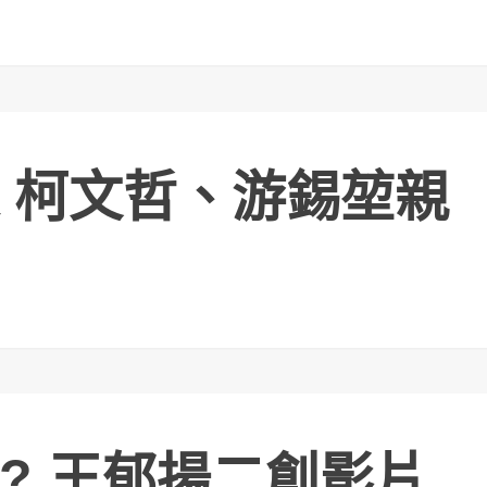
 柯文哲、游錫堃親
? 王郁揚二創影片