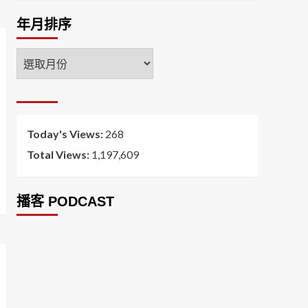
年月排序
年
月
排
序
Today's Views:
268
Total Views:
1,197,609
播客 PODCAST
2026菸害防制法部分條文修正草案（世衛菸草
減害專家王郁揚：煙害防治法） 含