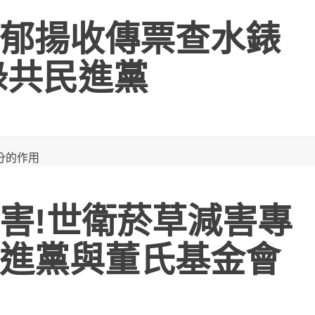
郁揚收傳票查水錶
綠共民進黨
害!世衛菸草減害專
進黨與董氏基金會