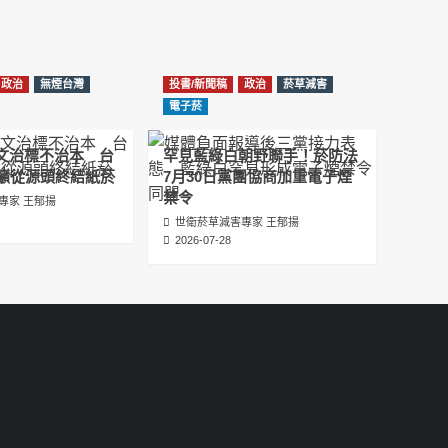
عبدالرحمن الجلاجل #Sania Nishtar #ثانیہ نشتر;
2025-05-17
邊緣化科學：WHO對菸草減害策略的背離 ft.世
政治
無煙台灣
投書/新聞稿
政治
菸草減害
衛組織前副總幹事Derek Yach
電子菸
2025-05-17
圖文治標不治本 台
罕見藍綠白朝野聯手！菸防法
電子菸倡議聖經 衛福部隱匿的菸草減害歷史
籲從源頭終結紙菸
7月30日黨團協商加重電子煙
（Google NotebookLM 中文PODCAST）
禁令
專家 王郁揚
2025-05-01
世衛菸草減害專家 王郁揚
2026-07-28
พระคัมภีร์แห่งการริเริ่มบุหรี่ไฟฟ้า ประวัติศาสตร์
ที่ซ่อนเร้นของการลดอันตรายจากบุหรี่โดย
กระทรวงสาธารณสุขและสวัสดิการ
2025-05-01
La Biblia de las Iniciativas de los Cigarrillos
Electrónicos La historia oculta de la
reducción de daños del tabaco por parte
del Ministerio de Salud y Bienestar