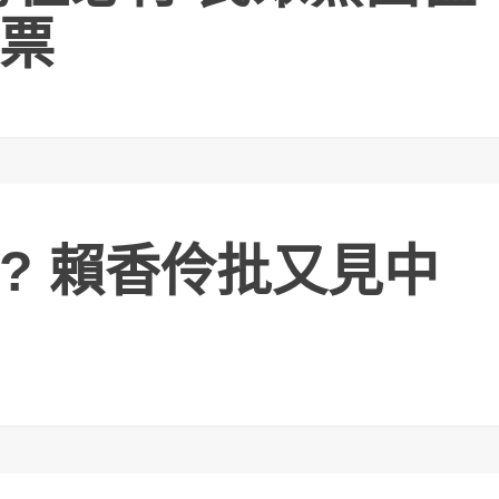
票
? 賴香伶批又見中