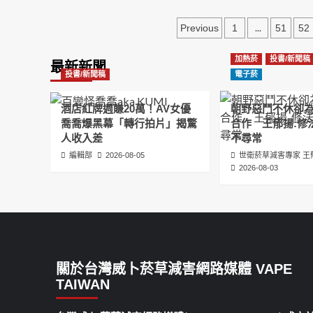
文
...
Previous
1
51
52
章
加熱菸
投書/新聞稿
最新新聞
分
投書/新聞稿
電子菸
頁
酒店紅牌週賺20萬！AV女優
朝野惡鬥不休卻
喬喬爆黑幕「轉行拍片」揭驚
合作 王郁揚:修
人收入差
不尋常
編輯部
2026-08-05
世衛菸草減害專家 王
2026-08-03
關於台灣威卜菸草減害網路媒體 VAPE
TAIWAN