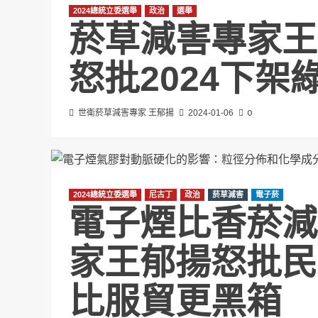
2024總統立委選舉
政治
選舉
菸草減害專家王
怒批2024下架
0
世衛菸草減害專家 王郁揚
2024-01-06
2024總統立委選舉
尼古丁
政治
菸草減害
電子菸
電子煙比香菸減
家王郁揚怒批民
比服貿更黑箱