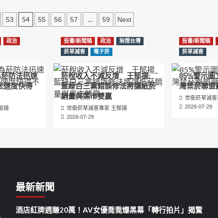
54
...
53
55
56
57
59
Next
政治
投書/新聞稿
政治
無煙台灣
投書/新聞稿
菸草減害
電子菸
菸草減害
為菸防法迅速
菸稅收入不減反增 王郁揚:
85%警示
法速度快得
藍綠白三黨錯誤修法將讓紙菸
灣禁菸聯盟
銷量與黑市雙贏
世衛菸草減害
2026-07-29
郁揚
世衛菸草減害專家 王郁揚
2026-07-29
最新新聞
酒店紅牌週賺20萬！AV女優喬喬爆黑幕「轉行拍片」揭驚