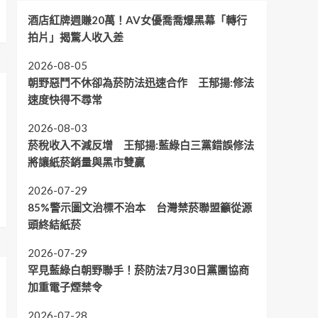
酒店紅牌週賺20萬！AV女優喬喬爆黑幕「轉行
拍片」揭驚人收入差
2026-08-05
朝野惡鬥不休卻為菸防法迅速合作 王郁揚:修法
速度快得不尋常
2026-08-03
菸稅收入不減反增 王郁揚:藍綠白三黨錯誤修法
將讓紙菸銷量與黑市雙贏
2026-07-29
85%警示圖文治標不治本 台灣禁菸聯盟籲從源
頭終結紙菸
2026-07-29
罕見藍綠白朝野聯手！菸防法7月30日黨團協商
加重電子煙禁令
2026-07-28