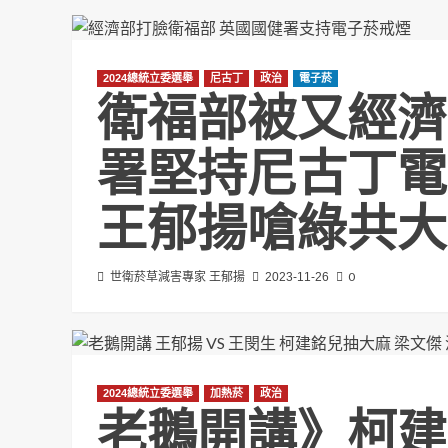
2024總統立委選舉
尼古丁
政治
電子菸
衛福部被又經濟
署堅持尼古丁電
王郁揚嗆綠共大
0
世衛菸草減害專家 王郁揚
2023-11-26
2024總統立委選舉
加熱菸
政治
老鵝開講》柯建