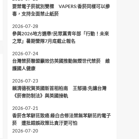
要禁電子菸就別雙標 VAPERS:香菸同樣可以摻
毒，支持全面禁止紙菸
2026-07-28
參與2026地方選舉!民眾黨青年部「行動！未來
之眾」暑期營隊7月底截止報名
2026-07-24
台灣禁菸聯盟籲效仿英國推動無煙世代禁菸 維
護國人健康
2026-07-23
賴清德祝賀英國新首相柏南 王郁揚:先讓台灣
《菸害防制法》與英國接軌
2026-07-21
香菸含苯駢芘致癌 綠白合修法禁無苯駢芘的電子
菸 遭批錯誤政策比貪汙更可怕
2026-07-20