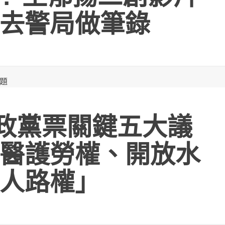
去警局做筆錄
%政黨票關鍵五大議
醫護勞權、開放水
人路權」