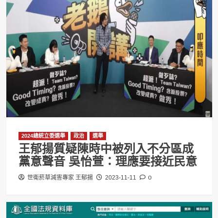
2024總統立委選舉
政治
選舉
王郁揚質疑陳時中被列入不分區成
黨意聲音 吳怡萱：理應要接近民意
0
世衛菸草減害專家 王郁揚
2023-11-11