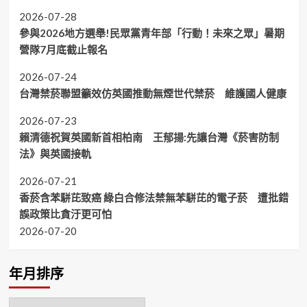
2026-07-28
參與2026地方選舉!民眾黨青年部「行動！未來之眾」暑期
營隊7月底截止報名
2026-07-24
台灣禁菸聯盟籲效仿英國推動無煙世代禁菸 維護國人健康
2026-07-23
賴清德祝賀英國新首相柏南 王郁揚:先讓台灣《菸害防制
法》與英國接軌
2026-07-21
香菸含苯駢芘致癌 綠白合修法禁無苯駢芘的電子菸 遭批錯
誤政策比貪汙更可怕
2026-07-20
年月排序
年