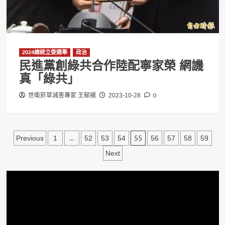
2024總統立委選舉
政治
民進黨創綠共合作陸配寧家榮 網譏
真「綠共」
0
世衛菸草減害專家 王郁揚
2023-10-28
文
...
55
Previous
1
52
53
54
56
57
58
59
章
Next
分
頁