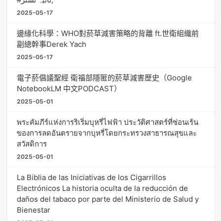
2025-05-17
邊緣化科學：WHO對菸草減害策略的背離 ft.世衛組織前
副總幹事Derek Yach
2025-05-17
電子菸倡議聖經 衛福部隱匿的菸草減害歷史（Google
NotebookLM 中文PODCAST）
2025-05-01
พระคัมภีร์แห่งการริเริ่มบุหรี่ไฟฟ้า ประวัติศาสตร์ที่ซ่อนเร้น
ของการลดอันตรายจากบุหรี่โดยกระทรวงสาธารณสุขและ
สวัสดิการ
2025-05-01
La Biblia de las Iniciativas de los Cigarrillos
Electrónicos La historia oculta de la reducción de
daños del tabaco por parte del Ministerio de Salud y
Bienestar