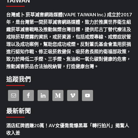
TAIWAN
台灣威卜 菸草減害網路媒體(VAPE TAIWAN Inc.) 成立於2017
年，是台灣第一間菸草減害網路媒體，致力於推廣世界衛生組
織菸草減害戰略及推動無煙台灣目標，提供尼古丁替代療法及
戒除菸草煙霧的資訊，戒菸資源，包括戒煙專線、戒煙症狀管
理以及成功案例，幫助您成功戒煙。反對董氏基金會濫用菸捐
進行認知作戰、修正吸菸救健保、吸菸救長照的衛福部政策，
致力於降低二手煙、三手煙、焦油和一氧化碳對健康的危害，
推動減害菸品合法抽稅納管，打造健康台灣。
追蹤我們
最新新聞
酒店紅牌週賺20萬！AV女優喬喬爆黑幕「轉行拍片」揭驚人
收入差