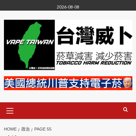
Skip
2026-08-08
to
content
Primary
Menu
HOME
政治
PAGE 55