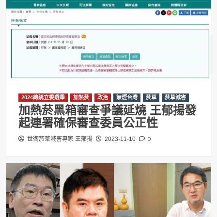
2024總統立委選舉
加熱菸
政治
無煙台灣
菸草
菸草減害
加熱菸黑箱審查爭議延燒 王郁揚發
起連署確保審查委員公正性
0
世衛菸草減害專家 王郁揚
2023-11-10