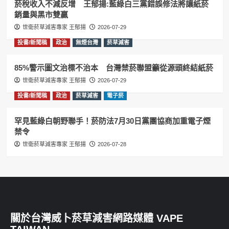
菸稅收入不減反增 王郁揚:藍綠白三黨錯誤修法將讓紙菸
銷量與黑市雙贏
世衛菸草減害專家 王郁揚
2026-07-29
投書/新聞稿
政治
無煙台灣
菸草減害
85%警示圖文治標不治本 台灣禁菸聯盟籲從源頭終結紙菸
世衛菸草減害專家 王郁揚
2026-07-29
投書/新聞稿
政治
菸草減害
電子菸
罕見藍綠白朝野聯手！菸防法7月30日黨團協商加重電子煙
禁令
世衛菸草減害專家 王郁揚
2026-07-28
關於台灣威卜菸草減害網路媒體 VAPE