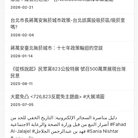
2026-02-21
台北市長蔣萬安無菸城市政策-台北該廣設吸菸區/吸菸室
嗎?
2026-02-04
蔣萬安臺北無菸城市：十七年政策輪迴的空談
2026-01-14
《從核說起》民眾黨823公投特展 號召500萬票展現台灣
民意
2025-08-11
大罷免凸 <726,823反罷免主題曲> #大展鴻圖
2025-07-05
دليل مناصرة السجائر الإلكترونية: التاريخ الخفي للحد من
أضرار التبغ من قبل وزارة الصحة والرعاية الاجتماعية #Fahad
Al-Jalajel #فهد بن عبدالرحمن الجلاجل #Sania Nishtar
#ثانیہ نشتر;