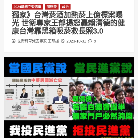
2024總統立委選舉
加熱菸
政治
獨家》台灣菸酒加熱菸上億標案曝
光 世衛專家王郁揚怒轟賴清德的健
康台灣靠黑箱吸菸救長照3.0
0
世衛菸草減害專家 王郁揚
2023-10-31