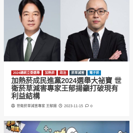
2024總統立委選舉
加熱菸
政治
菸草減害
電子菸
加熱菸成民進黨2024選舉大祕寶 世
衛菸草減害專家王郁揚籲打破現有
利益結構
0
世衛菸草減害專家 王郁揚
2023-11-15