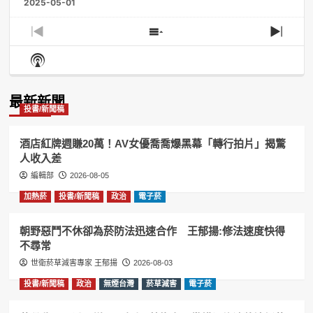
2025-05-01
Previous
Show
Next
Episode
Episodes
Episo
Show
List
Podcast
Information
最新新聞
投書/新聞稿
酒店紅牌週賺20萬！AV女優喬喬爆黑幕「轉行拍片」揭驚
人收入差
編輯部
2026-08-05
加熱菸
投書/新聞稿
政治
電子菸
朝野惡鬥不休卻為菸防法迅速合作 王郁揚:修法速度快得
不尋常
世衛菸草減害專家 王郁揚
2026-08-03
投書/新聞稿
政治
無煙台灣
菸草減害
電子菸