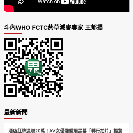
斗內WHO FCTC菸草減害專家 王郁揚
最新新聞
酒店紅牌週賺20萬！AV女優喬喬爆黑幕「轉行拍片」揭驚