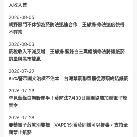
人收入差
2026-08-05
朝野惡鬥不休卻為菸防法迅速合作 王郁揚:修法速度快得
不尋常
2026-08-03
菸稅收入不減反增 王郁揚:藍綠白三黨錯誤修法將讓紙菸
銷量與黑市雙贏
2026-07-29
85%警示圖文治標不治本 台灣禁菸聯盟籲從源頭終結紙菸
2026-07-29
罕見藍綠白朝野聯手！菸防法7月30日黨團協商加重電子煙
禁令
2026-07-28
要禁電子菸就別雙標 VAPERS:香菸同樣可以摻毒，支持全
面禁止紙菸