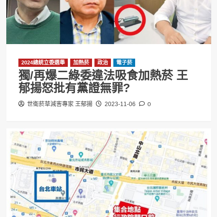
2024總統立委選舉
加熱菸
政治
電子菸
獨/再爆二綠委違法吸食加熱菸 王
郁揚怒批有黨證無罪?
0
世衛菸草減害專家 王郁揚
2023-11-06