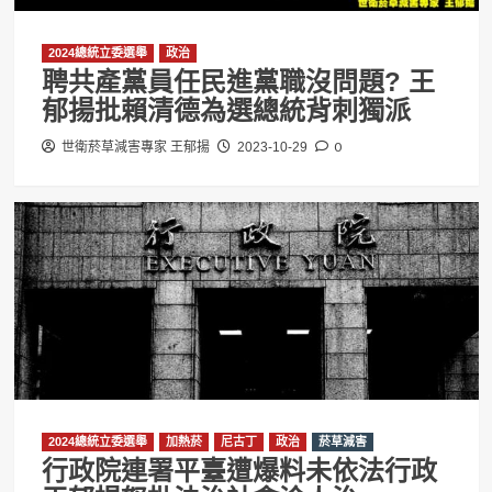
2024總統立委選舉
政治
聘共產黨員任民進黨職沒問題? 王
郁揚批賴清德為選總統背刺獨派
0
世衛菸草減害專家 王郁揚
2023-10-29
2024總統立委選舉
加熱菸
尼古丁
政治
菸草減害
行政院連署平臺遭爆料未依法行政