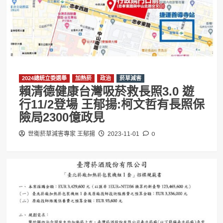
2024總統立委選舉
加熱菸
政治
菸草減害
賴清德健康台灣吸菸救長照3.0 遊
行11/2登場 王郁揚:柯文哲有長照保
險局2300億政見
0
世衛菸草減害專家 王郁揚
2023-11-01