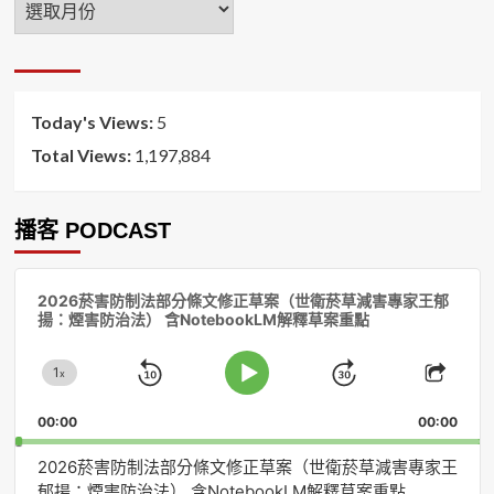
月
排
序
Today's Views:
5
Total Views:
1,197,884
播客 PODCAST
音
2026菸害防制法部分條文修正草案（世衛菸草減害專家王郁
訊
揚：煙害防治法） 含NotebookLM解釋草案重點
播
放
1
器
x
Skip
Jump
Change
Play
Shar
Playback
This
Pause
Backward
Forward
00:00
Rate
00:00
Episo
2026菸害防制法部分條文修正草案（世衛菸草減害專家王
郁揚：煙害防治法） 含NotebookLM解釋草案重點