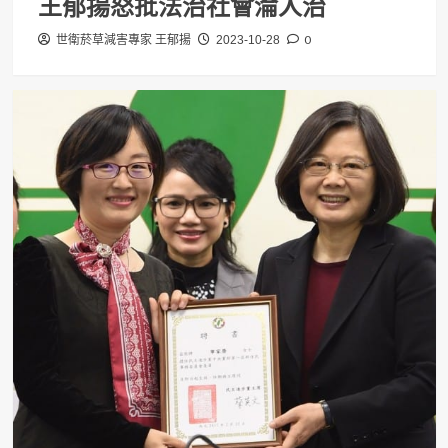
王郁揚怒批法治社會淪人治
0
世衛菸草減害專家 王郁揚
2023-10-28