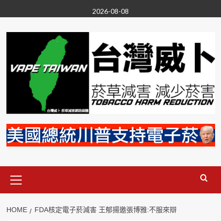
Skip
2026-08-08
to
content
Primary
Menu
HOME
FDA核定電子菸減害 王郁揚邀張博雅:不服來辯