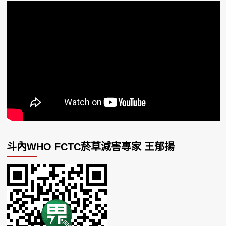
斗內WHO FCTC菸草減害專家 王郁揚