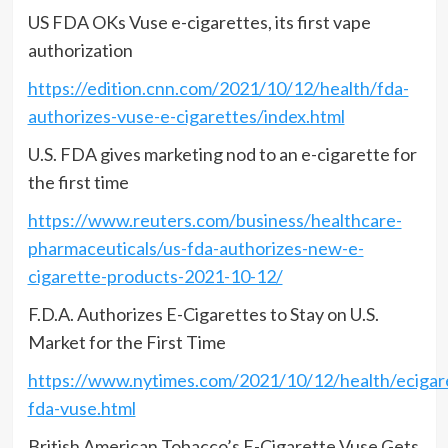
US FDA OKs Vuse e-cigarettes, its first vape
authorization
https://edition.cnn.com/2021/10/12/health/fda-
authorizes-vuse-e-cigarettes/index.html
U.S. FDA gives marketing nod to an e-cigarette for
the first time
https://www.reuters.com/business/healthcare-
pharmaceuticals/us-fda-authorizes-new-e-
cigarette-products-2021-10-12/
F.D.A. Authorizes E-Cigarettes to Stay on U.S.
Market for the First Time
https://www.nytimes.com/2021/10/12/health/ecigar
fda-vuse.html
British American Tobacco’s E-Cigarette Vuse Gets