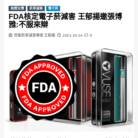
無煙台灣
菸草減害
電子菸
FDA核定電子菸減害 王郁揚邀張博
雅:不服來辯
世衛菸草減害專家 王郁揚
2021-10-14
0