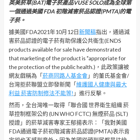
英美菸草(BAT)電子菸產品VUSE SOLO成為全球第
一個通過美國 FDA 初階減害菸品認證(PMTA)的電
子菸。
據美國FDA2021年10月12日
新聞稿
指出，通過減
害菸品認證的電子菸有助保護公共衛生(ENDS
products available for sale have demonstrated
that marketing of the product is “appropriate for
the protection of the public health.)，此政策讓被
網友戲稱為「
菸商同路人基金會
」的董氏基金會/
台灣拒菸聯盟立即發新聞「
維護國人健康與最大
利益 菸害防制修法不能等!
」進行反擊。
然而，全台灣唯一取得「聯合國 世界衛生組織 菸
草控制框架公約 (UN WHO FCTC) 無煙菸品 (SLT)
授證」的菸草減害專家王郁揚表示：「我對美國
FDA通過電子菸初階減害菸品認證(PMTA)表示肯
定卻也不感到意外，因為美國從頭到尾都是往納