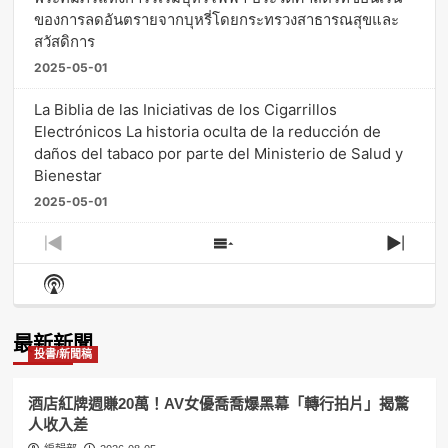
ของการลดอันตรายจากบุหรี่โดยกระทรวงสาธารณสุขและ
สวัสดิการ
2025-05-01
La Biblia de las Iniciativas de los Cigarrillos
Electrónicos La historia oculta de la reducción de
daños del tabaco por parte del Ministerio de Salud y
Bienestar
2025-05-01
Previous
Show
Next
Episode
Episodes
Episo
Show
List
Podcast
Information
最新新聞
投書/新聞稿
酒店紅牌週賺20萬！AV女優喬喬爆黑幕「轉行拍片」揭驚
人收入差