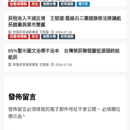
投書/新聞稿
政治
無煙台灣
菸草減害
電子菸
菸稅收入不減反增 王郁揚:藍綠白三黨錯誤修法將讓紙
菸銷量與黑市雙贏
世衛菸草減害專家 王郁揚
2026-07-29
投書/新聞稿
政治
無煙台灣
菸草減害
85%警示圖文治標不治本 台灣禁菸聯盟籲從源頭終結
紙菸
世衛菸草減害專家 王郁揚
2026-07-29
發佈留言
發佈留言必須填寫的電子郵件地址不會公開。
必填欄位
標示為
*