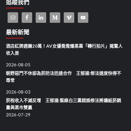
追蹤我們
最新新聞
酒店紅牌週賺20萬！AV女優喬喬爆黑幕「轉行拍片」揭驚人
收入差
2026-08-05
朝野惡鬥不休卻為菸防法迅速合作 王郁揚:修法速度快得不
尋常
2026-08-03
菸稅收入不減反增 王郁揚:藍綠白三黨錯誤修法將讓紙菸銷
量與黑市雙贏
2026-07-29