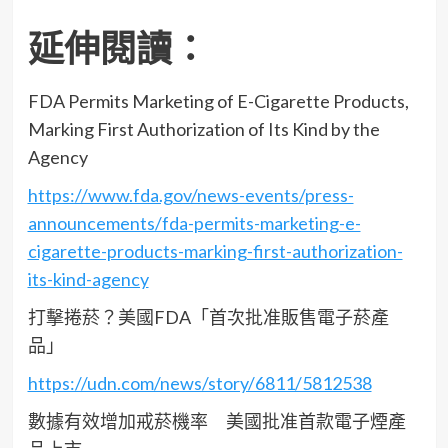
延伸閱讀：
FDA Permits Marketing of E-Cigarette Products,
Marking First Authorization of Its Kind by the
Agency
https://www.fda.gov/news-events/press-
announcements/fda-permits-marketing-e-
cigarette-products-marking-first-authorization-
its-kind-agency
打擊捲菸？美國FDA「首次批准販售電子菸產
品」
https://udn.com/news/story/6811/5812538
數據有效增加戒菸機率 美國批准首款電子煙產