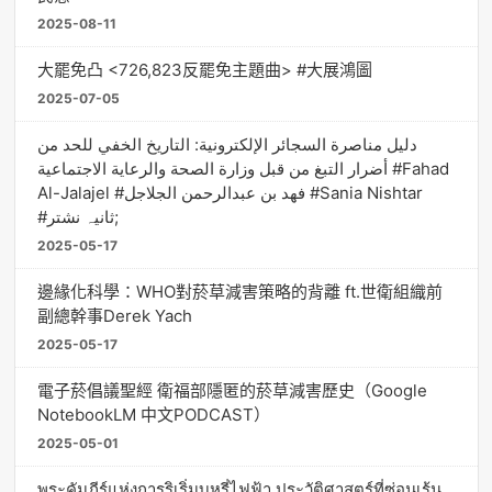
2025-08-11
大罷免凸 <726,823反罷免主題曲> #大展鴻圖
2025-07-05
دليل مناصرة السجائر الإلكترونية: التاريخ الخفي للحد من
أضرار التبغ من قبل وزارة الصحة والرعاية الاجتماعية #Fahad
Al-Jalajel #فهد بن عبدالرحمن الجلاجل #Sania Nishtar
#ثانیہ نشتر;
2025-05-17
邊緣化科學：WHO對菸草減害策略的背離 ft.世衛組織前
副總幹事Derek Yach
2025-05-17
電子菸倡議聖經 衛福部隱匿的菸草減害歷史（Google
NotebookLM 中文PODCAST）
2025-05-01
พระคัมภีร์แห่งการริเริ่มบุหรี่ไฟฟ้า ประวัติศาสตร์ที่ซ่อนเร้น