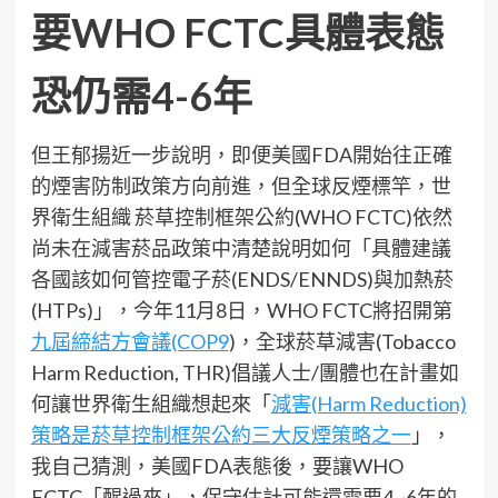
要WHO FCTC具體表態
恐仍需4-6年
但王郁揚近一步說明，即便美國FDA開始往正確
的煙害防制政策方向前進，但全球反煙標竿，世
界衛生組織 菸草控制框架公約(WHO FCTC)依然
尚未在減害菸品政策中清楚說明如何「具體建議
各國該如何管控電子菸(ENDS/ENNDS)與加熱菸
(HTPs)」，今年11月8日，WHO FCTC將招開第
九屆締結方會議(COP9
)，全球菸草減害(Tobacco
Harm Reduction, THR)倡議人士/團體也在計畫如
何讓世界衛生組織想起來「
減害(Harm Reduction)
策略是菸草控制框架公約三大反煙策略之一
」，
我自己猜測，美國FDA表態後，要讓WHO
FCTC「醒過來」，保守估計可能還需要4~6年的