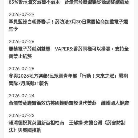
85%警示圖文治標不治本 台灣禁菸聯盟籲從源頭終結紙菸
2026-07-29
罕見藍綠白朝野聯手！菸防法7月30日黨團協商加重電子煙
禁令
2026-07-28
要禁電子菸就別雙標 VAPERS:香菸同樣可以摻毒，支持全
面禁止紙菸
2026-07-28
參與2026地方選舉!民眾黨青年部「行動！未來之眾」暑期
營隊7月底截止報名
2026-07-24
台灣禁菸聯盟籲效仿英國推動無煙世代禁菸 維護國人健康
2026-07-23
賴清德祝賀英國新首相柏南 王郁揚:先讓台灣《菸害防制
法》與英國接軌