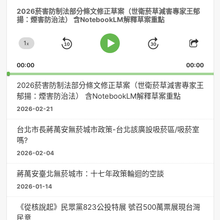
音
2026菸害防制法部分條文修正草案（世衛菸草減害專家王郁
訊
揚：煙害防治法） 含NotebookLM解釋草案重點
播
放
1
器
x
Skip
Jump
Change
Play
Shar
Playback
This
Pause
Backward
Forward
00:00
Rate
00:00
Episo
2026菸害防制法部分條文修正草案（世衛菸草減害專家王
郁揚：煙害防治法） 含NotebookLM解釋草案重點
2026-02-21
台北市長蔣萬安無菸城市政策-台北該廣設吸菸區/吸菸室
嗎?
2026-02-04
蔣萬安臺北無菸城市：十七年政策輪迴的空談
2026-01-14
《從核說起》民眾黨823公投特展 號召500萬票展現台灣
民意