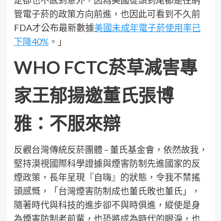
管電子菸的政策方向前進，也因此可看到不久前
FDA才公布最新數據
美國未成年電子菸使用率已
下降40%
。」
WHO FCTC菸草減害專
家王郁揚邀董氏張博
雅：不服來辯
反觀台灣傳統反菸團體 – 董氏基金會，依然故我，
堅持漠視國際科學證據與煙害防制先進國家的反
煙政策，長年呈現『自嗨』的狀態，令我不禁搖
頭感慨，「台灣煙害防制成也董氏敗也董氏」，
隨著時代與科技的進步卻不與時俱進，縱使是身
為煙害防制老前輩，也恐將成為時代的眼淚，也