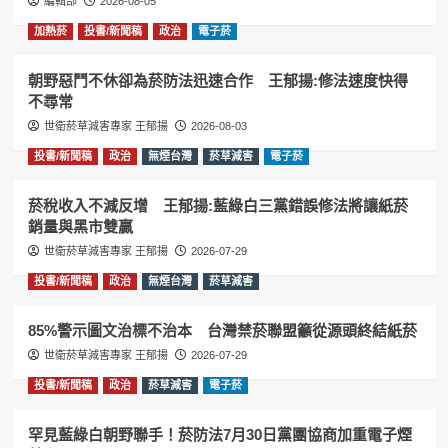
編輯部
2026-08-05
加熱菸
投書/新聞稿
政治
電子菸
朝野惡鬥不休卻為菸防法迅速合作 王郁揚:修法速度快得
不尋常
世衛菸草減害專家 王郁揚
2026-08-03
投書/新聞稿
政治
無煙台灣
菸草減害
電子菸
菸稅收入不減反增 王郁揚:藍綠白三黨錯誤修法將讓紙菸
銷量與黑市雙贏
世衛菸草減害專家 王郁揚
2026-07-29
投書/新聞稿
政治
無煙台灣
菸草減害
85%警示圖文治標不治本 台灣禁菸聯盟籲從源頭終結紙菸
世衛菸草減害專家 王郁揚
2026-07-29
投書/新聞稿
政治
菸草減害
電子菸
罕見藍綠白朝野聯手！菸防法7月30日黨團協商加重電子煙