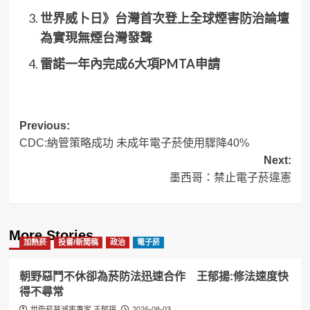
世界威卜日》台灣首次登上全球煙害防治論壇
為實現無煙台灣發聲
雷諾一年內完成6大項PMTA申請
Post
Previous:
CDC:納管策略成功 未成年電子菸使用驟降40%
navigation
Next:
墨西哥：禁止電子菸違憲
More Stories
加熱菸
投書/新聞稿
政治
電子菸
朝野惡鬥不休卻為菸防法迅速合作 王郁揚:修法速度快
得不尋常
世衛菸草減害專家 王郁揚
2026-08-03