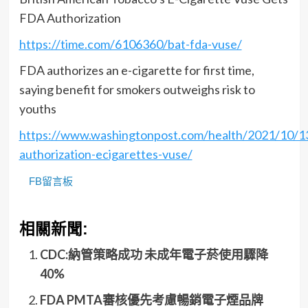
FDA Authorization
https://time.com/6106360/bat-fda-vuse/
FDA authorizes an e-cigarette for first time,
saying benefit for smokers outweighs risk to
youths
https://www.washingtonpost.com/health/2021/10/1
authorization-ecigarettes-vuse/
FB留言板
相關新聞:
CDC:納管策略成功 未成年電子菸使用驟降
40%
FDA PMTA審核優先考慮暢銷電子煙品牌