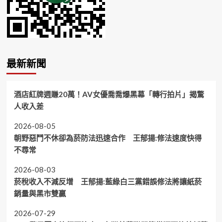
最新新聞
酒店紅牌週賺20萬！AV女優喬喬爆黑幕「轉行拍片」揭驚
人收入差
2026-08-05
朝野惡鬥不休卻為菸防法迅速合作 王郁揚:修法速度快得
不尋常
2026-08-03
菸稅收入不減反增 王郁揚:藍綠白三黨錯誤修法將讓紙菸
銷量與黑市雙贏
2026-07-29