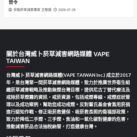
禁令
世衛菸草減害專家 王郁揚
2026-07-28
關於台灣威卜菸草減害網路媒體 VAPE
TAIWAN
台灣威卜 菸草減害網路媒體(VAPE TAIWAN Inc.) 成立於2017
年，是台灣第一間菸草減害網路媒體，致力於推廣世界衛生組
織菸草減害戰略及推動無煙台灣目標，提供尼古丁替代療法及
戒除菸草煙霧的資訊，戒菸資源，包括戒煙專線、戒煙症狀管
理以及成功案例，幫助您成功戒煙。反對董氏基金會濫用菸捐
進行認知作戰、修正吸菸救健保、吸菸救長照的衛福部政策，
致力於降低二手煙、三手煙、焦油和一氧化碳對健康的危害，
推動減害菸品合法抽稅納管，打造健康台灣。