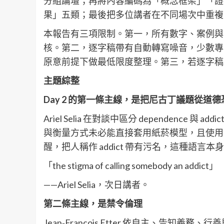
分組論壇；再將內容編碼為「概念框架」「證
果」五類；最後把多位講者在不同場次中重複
本報告有三項限制。第一，所有數字、案例與
核。第二，逐字稿帶有自動轉寫噪音，少數專
原意前提下做最低限度整理。第三，若逐字稿未
主題綜整
Day 2
的第一條主線，是把尼古丁議題從道德
Ariel Selia 在對談中區分 dependence
與衡量方式未必能直接套用紙菸模型，且使用
醒，把人稱作 addict 帶有污名，這種語
「the stigma of calling somebody an addict」
——Ariel Selia，次日講者。
第二條主線，是禁令倫理
Jean‑Francois Etter 依自主、告