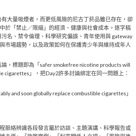
球仍有大量吸煙者，而更低風險的尼古丁菸品雖已存在，卻
中於「禁止／限縮」的經濟、健康與社會成本。逐字稿
污名、禁令倫理、科學研究偏誤、青年使用與 gateway
與市場趨勢，以及政策如何在保護青少年與維持成年人
「safer smokefree nicotine products will
 combustible cigarettes」，把Day2許多討論綁定在同一問題上：
tably and soon globally replace combustible cigarettes」
程脈絡辨識各段發言屬於訪談、主題演講、科學報告或