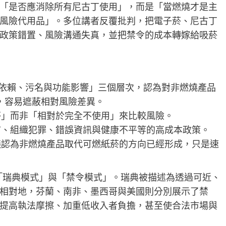
「是否應消除所有尼古丁使用」，而是「當燃燒才是主
風險代用品」。多位講者反覆批判，把電子菸、尼古丁
政策錯置、風險溝通失真，並把禁令的成本轉嫁給吸菸
為「依賴、污名與功能影響」三個層次，認為對非燃燒產品
 語彙，容易遮蔽相對風險差異。
菸」而非「相對於完全不使用」來比較風險。
市、組織犯罪、錯誤資訊與健康不平等的高成本政策。
議認為非燃燒產品取代可燃紙菸的方向已經形成，只是速
是「瑞典模式」與「禁令模式」。瑞典被描述為透過可近、
相對地，芬蘭、南非、墨西哥與美國則分別展示了禁
提高執法摩擦、加重低收入者負擔，甚至使合法市場與