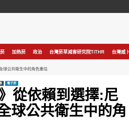
菸
加熱菸
政治
台灣菸草減害研究院TiTHR
台灣威卜
品在全球公共衛生中的角色重估
害
電子菸
ay2》從依賴到選擇:尼
全球公共衛生中的角