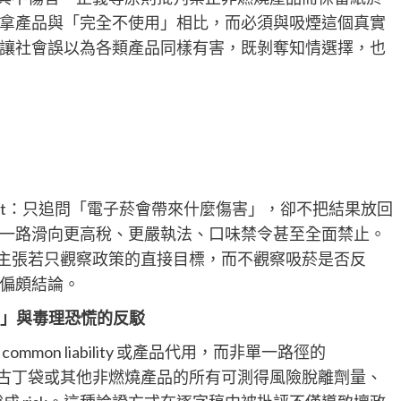
拿產品與「完全不使用」相比，而必須與吸煙這個真實
讓社會誤以為各類產品同樣有害，既剝奪知情選擇，也
m mindset：只追問「電子菸會帶來什麼傷害」，卻不把結果放回
一路滑向更高稅、更嚴執法、口味禁令甚至全面禁止。
例，主張若只觀察政策的直接目標，而不觀察吸菸是否反
偏頗結論。
y」與毒理恐慌的反駁
on liability 或產品代用，而非單一路徑的
、尼古丁袋或其他非燃燒產品的所有可測得風險脫離劑量、