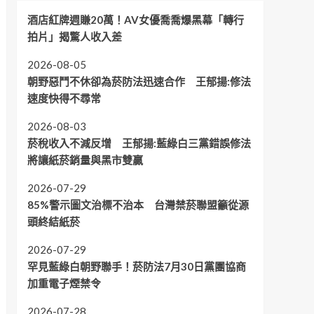
酒店紅牌週賺20萬！AV女優喬喬爆黑幕「轉行
拍片」揭驚人收入差
2026-08-05
朝野惡鬥不休卻為菸防法迅速合作 王郁揚:修法
速度快得不尋常
2026-08-03
菸稅收入不減反增 王郁揚:藍綠白三黨錯誤修法
將讓紙菸銷量與黑市雙贏
2026-07-29
85%警示圖文治標不治本 台灣禁菸聯盟籲從源
頭終結紙菸
2026-07-29
罕見藍綠白朝野聯手！菸防法7月30日黨團協商
加重電子煙禁令
2026-07-28