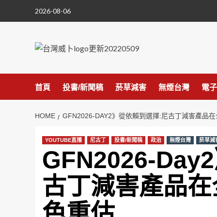
Skip
2026-08-06
to
content
首頁
投書/新聞稿
菸草減害
無煙台灣
電子
HOME
GFN2026-DAY2》從依賴到選擇:尼古丁減害產
YOUTUBE直播
尼古丁
投書/新聞稿
政治
無煙台灣
菸草減
GFN2026-D
古丁減害產品在
色重估