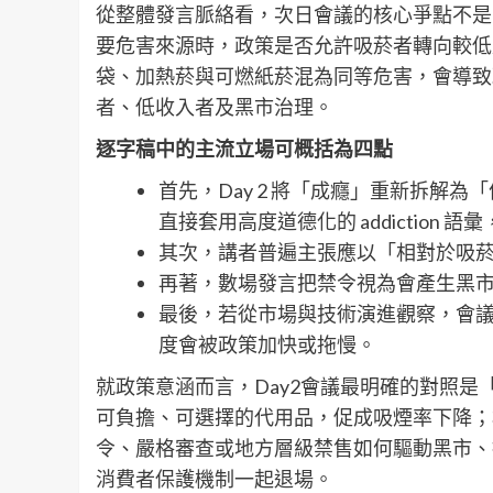
從整體發言脈絡看，次日會議的核心爭點不是
要危害來源時，政策是否允許吸菸者轉向較低
袋、加熱菸與可燃紙菸混為同等危害，會導致
者、低收入者及黑市治理。
逐字稿中的主流立場可概括為四點
首先，Day 2 將「成癮」重新拆解
直接套用高度道德化的 addiction
其次，講者普遍主張應以「相對於吸
再著，數場發言把禁令視為會產生黑
最後，若從市場與技術演進觀察，會
度會被政策加快或拖慢。
就政策意涵而言，Day2會議最明確的對照
可負擔、可選擇的代用品，促成吸煙率下降；
令、嚴格審查或地方層級禁售如何驅動黑市、
消費者保護機制一起退場。