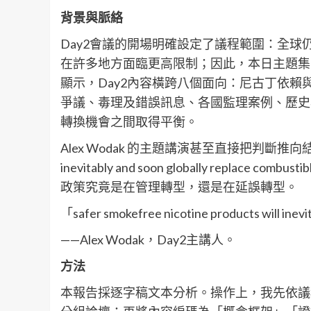
背景與脈絡
Day2會議的開場明確設定了議程範圍：全
在許多地方面臨更高限制；因此，本日主題集
顯示，Day2內容橫跨八個面向：尼古丁依賴與
爭議、毒理及錯誤訊息、各國監理案例、歷史
轉換機會之間取得平衡。
Alex Wodak 的主題講演甚至直接把判斷推向結論，標題即為
inevitably and soon globally replace
政策究竟是在管理轉型，還是在延誤轉型。
「safer smokefree nicotine products will inevi
——Alex Wodak，Day2主講人。
方法
本報告採逐字稿文本分析。操作上，我先依議