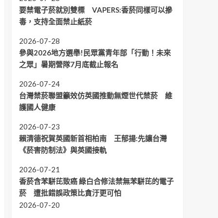
要禁電子菸就別雙標 VAPERS:香菸同樣可以摻
毒，支持全面禁止紙菸
2026-07-28
參與2026地方選舉!民眾黨青年部「行動！未來
之眾」暑期營隊7月底截止報名
2026-07-24
台灣禁菸聯盟籲效仿英國推動無煙世代禁菸 維
護國人健康
2026-07-23
賴清德祝賀英國新首相柏南 王郁揚:先讓台灣
《菸害防制法》與英國接軌
2026-07-21
香菸含苯駢芘致癌 綠白合修法禁無苯駢芘的電子
菸 遭批錯誤政策比貪汙更可怕
2026-07-20