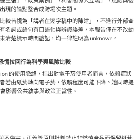
據主張」「政策案例」「利害關係人立場」「風險與後
出現的論點整合成跨場次主題。
比較皆視為「講者在逐字稿中的陳述」，不進行外部查
有名詞或語句有口語化與辨識誤差，本報告僅在不改動
清楚標示時間戳記，均一律註明為 unknown。
恐慌拉回行為科學與風險比較
 與 addiction 的使用脈絡，指出對電子菸使用者而言，依賴症狀
者若由紙菸轉向電子菸，依賴程度可能下降。她同時提
言本身會影響公共敘事與政策正當性。
知義務、行善與不傷害、正義等原則批判禁止非燃燒產品而保留紙菸