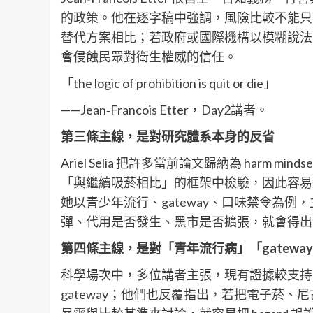
的政策。他在逐字稿中強調，風險比較不能只
替代方案相比；若政府或國際機構以模糊說法
會侵蝕民眾對衛生權威的信任。
「the logic of prohibition is quit or die」
——Jean‑Francois Etter，Day2講者。
第三條主線，是對研究體系本身的反省
Ariel Selia 把許多當前論文歸納為 har
「與繼續吸菸相比」的框架中檢驗，因此容易
她以青少年流行、gateway、口味禁令為
彈、代用是否發生、黑市是否擴張，就會得出
第四條主線，是對「青年流行病」「gatewa
科學場次中，多位講者主張，現有證據較支持 comm
gateway；他們也反覆指出，若把電子菸