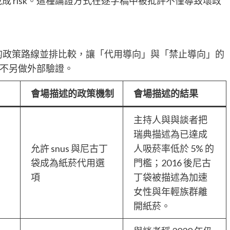
誤說成 risk。這種論證方式在逐字稿中被批評不僅導致壞政
家的政策路線並排比較，讓「代用導向」與「禁止導向」的
不另做外部驗證。
會場描述的政策機制
會場描述的結果
主持人與與談者把
瑞典描述為已達成
允許 snus 與尼古丁
人吸菸率低於 5% 的
袋成為紙菸代用選
門檻；2016 後尼古
項
丁袋被描述為加速
女性與年輕族群離
開紙菸。