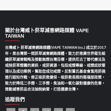
關於台灣威卜菸草減害網路媒體 VAPE
TAIWAN
台灣威卜 菸草減害網路媒體(VAPE TAIWAN Inc.) 成立於2017
年，是台灣第一間菸草減害網路媒體，致力於推廣世界衛生組
織菸草減害戰略及推動無煙台灣目標，提供尼古丁替代療法及
戒除菸草煙霧的資訊，戒菸資源，包括戒煙專線、戒煙症狀管
理以及成功案例，幫助您成功戒煙。反對董氏基金會濫用菸捐
進行認知作戰、修正吸菸救健保、吸菸救長照的衛福部政策，
致力於降低二手煙、三手煙、焦油和一氧化碳對健康的危害，
推動減害菸品合法抽稅納管，打造健康台灣。
追蹤我們