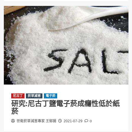
尼古丁
菸草減害
電子菸
研究:尼古丁鹽電子菸成癮性低於紙
菸
0
世衛菸草減害專家 王郁揚
2021-07-29