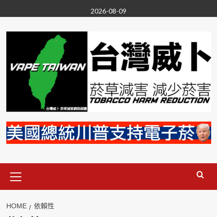
Skip
2026-08-09
to
content
Primary
Menu
HOME
依賴性