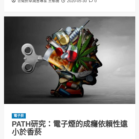
0
世衛菸草減害專家 王郁揚
2020-05-30
電子菸
PATH研究：電子煙的成癮依賴性遠
小於香菸