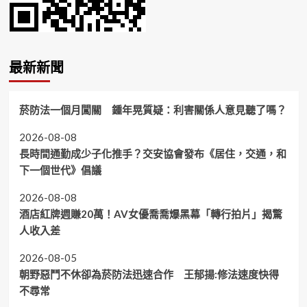
最新新聞
菸防法一個月闖關 鍾年晃質疑：利害關係人意見聽了嗎？
2026-08-08
長時間通勤成少子化推手？交安協會發布《居住，交通，和
下一個世代》倡議
2026-08-08
酒店紅牌週賺20萬！AV女優喬喬爆黑幕「轉行拍片」揭驚
人收入差
2026-08-05
朝野惡鬥不休卻為菸防法迅速合作 王郁揚:修法速度快得
不尋常