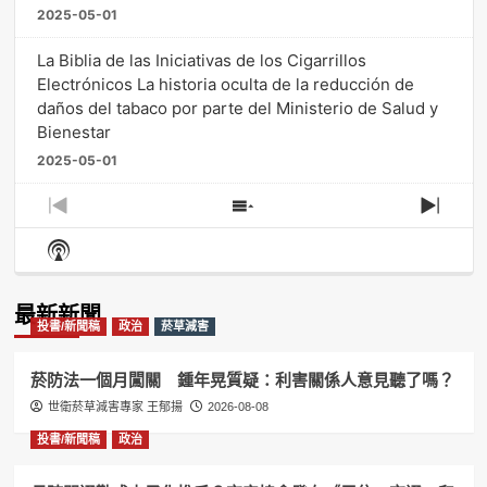
2025-05-01
La Biblia de las Iniciativas de los Cigarrillos
Electrónicos La historia oculta de la reducción de
daños del tabaco por parte del Ministerio de Salud y
Bienestar
2025-05-01
Previous
Show
Next
Episode
Episodes
Episo
Show
List
Podcast
Information
最新新聞
投書/新聞稿
政治
菸草減害
菸防法一個月闖關 鍾年晃質疑：利害關係人意見聽了嗎？
世衛菸草減害專家 王郁揚
2026-08-08
投書/新聞稿
政治