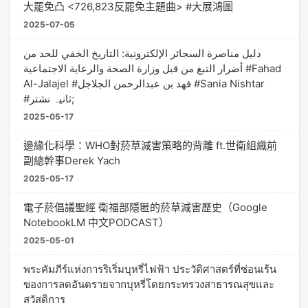
大罷免凸 <726,823反罷免主題曲> #大展鴻圖
2025-07-05
دليل مناصرة السجائر الإلكترونية: التاريخ الخفي للحد من
أضرار التبغ من قبل وزارة الصحة والرعاية الاجتماعية #Fahad
Al-Jalajel #فهد بن عبدالرحمن الجلاجل #Sania Nishtar
#ثانیہ نشتر;
2025-05-17
邊緣化科學：WHO對菸草減害策略的背離 ft.世衛組織前
副總幹事Derek Yach
2025-05-17
電子菸倡議聖經 衛福部隱匿的菸草減害歷史（Google
NotebookLM 中文PODCAST）
2025-05-01
พระคัมภีร์แห่งการริเริ่มบุหรี่ไฟฟ้า ประวัติศาสตร์ที่ซ่อนเร้น
ของการลดอันตรายจากบุหรี่โดยกระทรวงสาธารณสุขและ
สวัสดิการ