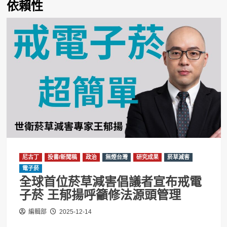
依賴性
尼古丁
投書/新聞稿
政治
無煙台灣
研究成果
菸草減害
電子菸
全球首位菸草減害倡議者宣布戒電
子菸 王郁揚呼籲修法源頭管理
編輯部
2025-12-14