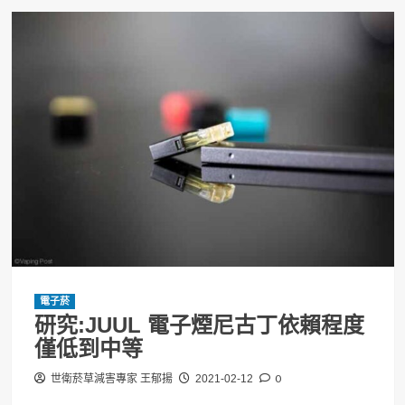
電子菸
研究:JUUL 電子煙尼古丁依賴程度
僅低到中等
0
世衛菸草減害專家 王郁揚
2021-02-12