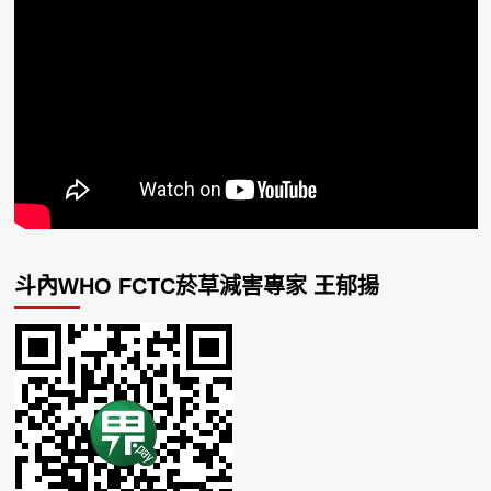
斗內WHO FCTC菸草減害專家 王郁揚