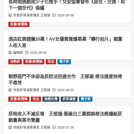
長時間通勤成少子化推手？交安協會發布《居住，交通，和
下一個世代》倡議
世衛菸草減害專家 王郁揚
2026-08-08
投書/新聞稿
酒店紅牌週賺20萬！AV女優喬喬爆黑幕「轉行拍片」揭驚
人收入差
編輯部
2026-08-05
加熱菸
投書/新聞稿
政治
電子菸
朝野惡鬥不休卻為菸防法迅速合作 王郁揚:修法速度快得
不尋常
世衛菸草減害專家 王郁揚
2026-08-03
投書/新聞稿
政治
無煙台灣
菸草減害
電子菸
菸稅收入不減反增 王郁揚:藍綠白三黨錯誤修法將讓紙菸
銷量與黑市雙贏
世衛菸草減害專家 王郁揚
2026-07-29