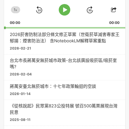
放
1
器
x
Skip
Jump
Change
Play
Shar
Playback
This
Pause
Backward
Forward
00:00
Rate
00:00
Episo
2026菸害防制法部分條文修正草案（世衛菸草減害專家王
郁揚：煙害防治法） 含NotebookLM解釋草案重點
2026-02-21
台北市長蔣萬安無菸城市政策-台北該廣設吸菸區/吸菸室
嗎?
2026-02-04
蔣萬安臺北無菸城市：十七年政策輪迴的空談
2026-01-14
《從核說起》民眾黨823公投特展 號召500萬票展現台灣
民意
2025-08-11