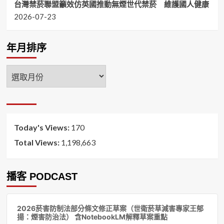
台灣禁菸聯盟籲效仿英國推動無煙世代禁菸 維護國人健康
2026-07-23
年月排序
年
月
排
序
Today's Views:
170
Total Views:
1,198,663
播客 PODCAST
音
2026菸害防制法部分條文修正草案（世衛菸草減害專家王郁
訊
揚：煙害防治法） 含NotebookLM解釋草案重點
播