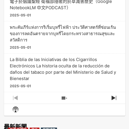
電子菸倡議聖經 衛福部隱匿的菸草減害歷史（Google
NotebookLM 中文PODCAST）
2025-05-01
พระคัมภีร์แห่งการริเริ่มบุหรี่ไฟฟ้า ประวัติศาสตร์ที่ซ่อนเร้น
ของการลดอันตรายจากบุหรี่โดยกระทรวงสาธารณสุขและ
สวัสดิการ
2025-05-01
La Biblia de las Iniciativas de los Cigarrillos
Electrónicos La historia oculta de la reducción de
daños del tabaco por parte del Ministerio de Salud y
Bienestar
2025-05-01
Previous
Show
Next
Episode
Episodes
Episo
Show
List
Podcast
Information
最新新聞