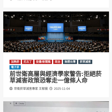
加熱菸
尼古丁
投書/新聞稿
政治
無煙台灣
菸草減害
電子菸
前世衛高層與經濟學家警告:拒絕菸
草減害政策恐奪走一億條人命
世衛菸草減害專家 王郁揚
2025-11-04