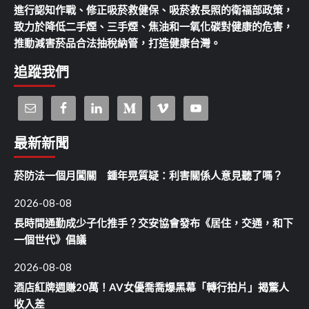
進行認知作戰、修正吸菸救健保、吸菸救長照的衛福部政策，
致力於降低二手煙、三手煙、焦油和一氧化碳對健康的危害，
推動減害菸品合法抽稅納管，打造健康台灣。
追蹤我們
最新新聞
菸防法一個月闖關 鍾年晃質疑：利害關係人意見聽了嗎？
2026-08-08
長時間通勤成少子化推手？交安協會發布《居住，交通，和下
一個世代》倡議
2026-08-08
酒店紅牌週賺20萬！AV女優喬喬爆黑幕「轉行拍片」揭驚人
收入差