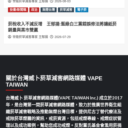
世衛菸草減害專家 王郁揚
2026-08-03
投書/新聞稿
政治
無煙台灣
菸草減害
電子菸
菸稅收入不減反增 王郁揚:藍綠白三黨錯誤修法將讓紙菸
銷量與黑市雙贏
世衛菸草減害專家 王郁揚
2026-07-29
關於台灣威卜菸草減害網路媒體 VAPE
TAIWAN
台灣威卜 菸草減害網路媒體(VAPE TAIWAN Inc.) 成立於2017
年，是台灣第一間菸草減害網路媒體，致力於推廣世界衛生組
織菸草減害戰略及推動無煙台灣目標，提供尼古丁替代療法及
戒除菸草煙霧的資訊，戒菸資源，包括戒煙專線、戒煙症狀管
理以及成功案例，幫助您成功戒煙。反對董氏基金會濫用菸捐