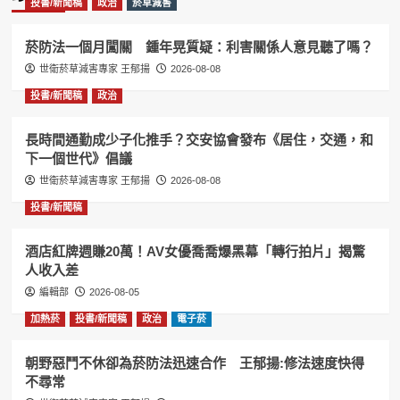
投書/新聞稿
政治
菸草減害
菸防法一個月闖關 鍾年晃質疑：利害關係人意見聽了嗎？
世衛菸草減害專家 王郁揚
2026-08-08
投書/新聞稿
政治
長時間通勤成少子化推手？交安協會發布《居住，交通，和
下一個世代》倡議
世衛菸草減害專家 王郁揚
2026-08-08
投書/新聞稿
酒店紅牌週賺20萬！AV女優喬喬爆黑幕「轉行拍片」揭驚
人收入差
編輯部
2026-08-05
加熱菸
投書/新聞稿
政治
電子菸
朝野惡鬥不休卻為菸防法迅速合作 王郁揚:修法速度快得
不尋常