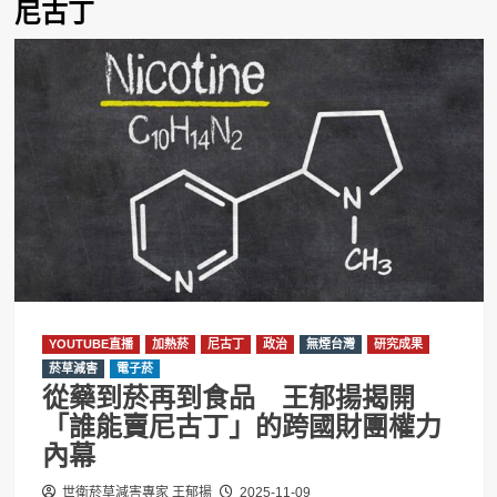
尼古丁
YOUTUBE直播
加熱菸
尼古丁
政治
無煙台灣
研究成果
菸草減害
電子菸
從藥到菸再到食品 王郁揚揭開
「誰能賣尼古丁」的跨國財團權力
內幕
世衛菸草減害專家 王郁揚
2025-11-09