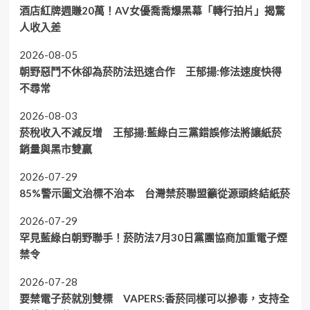
酒店紅牌週賺20萬！AV女優喬喬爆黑幕「轉行拍片」揭驚
人收入差
2026-08-05
朝野惡鬥不休卻為菸防法迅速合作 王郁揚:修法速度快得
不尋常
2026-08-03
菸稅收入不減反增 王郁揚:藍綠白三黨錯誤修法將讓紙菸
銷量與黑市雙贏
2026-07-29
85%警示圖文治標不治本 台灣禁菸聯盟籲從源頭終結紙菸
2026-07-29
罕見藍綠白朝野聯手！菸防法7月30日黨團協商加重電子煙
禁令
2026-07-28
要禁電子菸就別雙標 VAPERS:香菸同樣可以摻毒，支持全