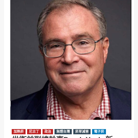
加熱菸
尼古丁
政治
無煙台灣
菸草減害
電子菸