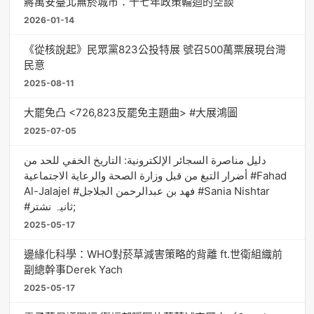
蔣萬安臺北無菸城市：十七年政策輪迴的空談
2026-01-14
《從核說起》民眾黨823公投特展 號召500萬票展現台灣
民意
2025-08-11
大罷免凸 <726,823反罷免主題曲> #大展鴻圖
2025-07-05
دليل مناصرة السجائر الإلكترونية: التاريخ الخفي للحد من
أضرار التبغ من قبل وزارة الصحة والرعاية الاجتماعية #Fahad
Al-Jalajel #فهد بن عبدالرحمن الجلاجل #Sania Nishtar
#ثانیہ نشتر;
2025-05-17
邊緣化科學：WHO對菸草減害策略的背離 ft.世衛組織前
副總幹事Derek Yach
2025-05-17