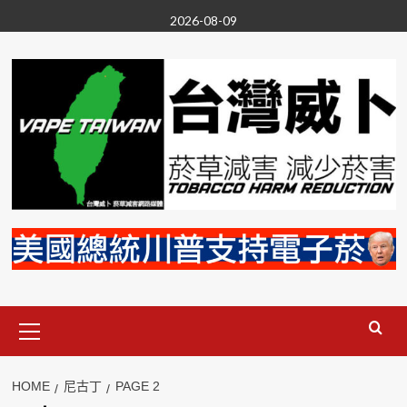
Skip
2026-08-09
to
content
Primary
Menu
HOME
尼古丁
PAGE 2