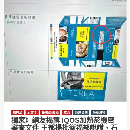
加熱菸
尼古丁
投書/新聞稿
政治
無煙台灣
菸草減害
獨家》網友揭露 IQOS加熱菸機密
審查文件 王郁揚批衛福部說謊、石