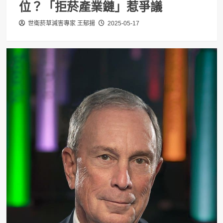
位？「拒菸產業鏈」惹爭議
世衛菸草減害專家 王郁揚
2025-05-17