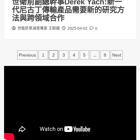
世衛前副總幹事Derek Yach:新一
代尼古丁傳輸產品需要新的研究方
法與跨領域合作
0
世衛菸草減害專家 王郁揚
2025-04-02
文
2
...
Previous
1
3
4
5
8
Next
章
分
頁