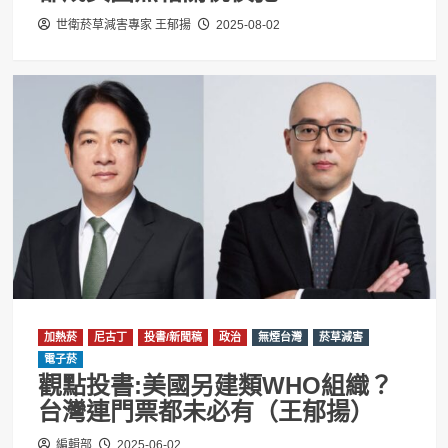
世衛菸草減害專家 王郁揚
2025-08-02
加熱菸
尼古丁
投書/新聞稿
政治
無煙台灣
菸草減害
電子菸
觀點投書:美國另建類WHO組織？
台灣連門票都未必有（王郁揚）
編輯部
2025-06-02