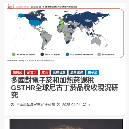
加熱菸
尼古丁
政治
無煙台灣
菸草減害
電子菸
多國對電子菸和加熱菸課稅
GSTHR全球尼古丁菸品稅收現況研
究
0
世衛菸草減害專家 王郁揚
2025-04-04