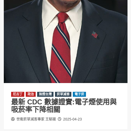
尼古丁
政治
無煙台灣
菸草減害
電子菸
最新 CDC 數據證實:電子煙使用與
吸菸率下降相關
世衛菸草減害專家 王郁揚
2025-04-23