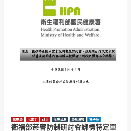
加熱菸
尼古丁
政治
無煙台灣
菸草減害
電子菸
衛福部菸害防制研討會綁標特定單