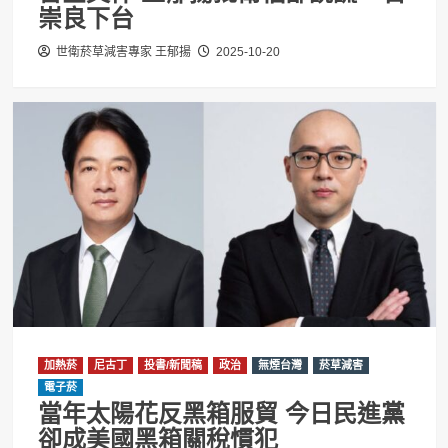
崇良下台
世衛菸草減害專家 王郁揚
2025-10-20
加熱菸
尼古丁
投書/新聞稿
政治
無煙台灣
菸草減害
電子菸
當年太陽花反黑箱服貿 今日民進黨
卻成美國黑箱關稅慣犯