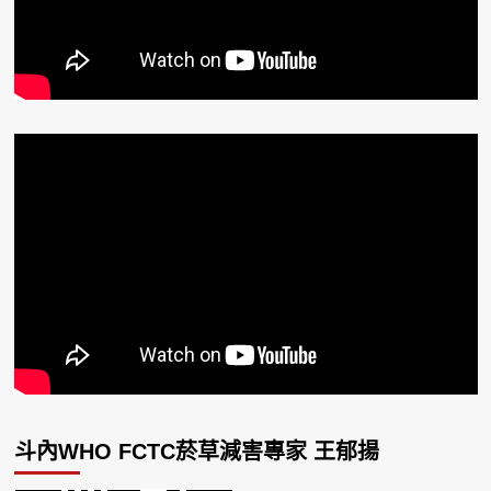
斗內WHO FCTC菸草減害專家 王郁揚