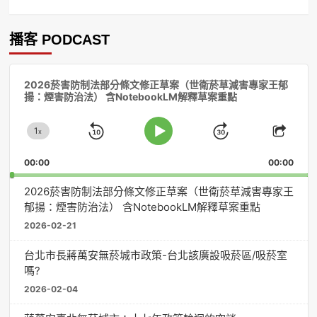
播客 PODCAST
音
2026菸害防制法部分條文修正草案（世衛菸草減害專家王郁
訊
揚：煙害防治法） 含NotebookLM解釋草案重點
播
放
1
器
x
Skip
Jump
Change
Play
Shar
Playback
This
Pause
Backward
Forward
00:00
Rate
00:00
Episo
2026菸害防制法部分條文修正草案（世衛菸草減害專家王
郁揚：煙害防治法） 含NotebookLM解釋草案重點
2026-02-21
台北市長蔣萬安無菸城市政策-台北該廣設吸菸區/吸菸室
嗎?
2026-02-04