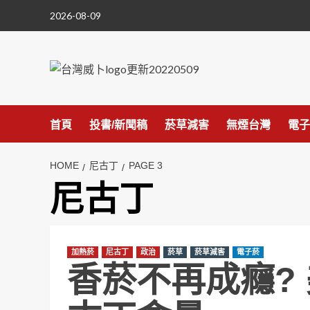
Skip
2026-08-09
to
content
首頁
投書/新聞稿
菸草減害
無煙台灣
電子
HOME
尼古丁
PAGE 3
尼古丁
加熱菸
尼古丁
政治
菸草
菸草減害
電子菸
香菸不再成癮? 