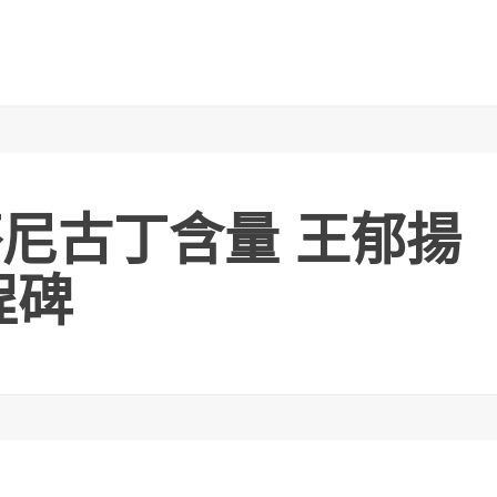
菸尼古丁含量 王郁揚
程碑