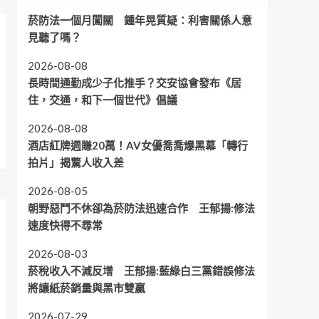
菸防法一個月闖關 鍾年晃質疑：利害關係人意
見聽了嗎？
2026-08-08
長時間通勤成少子化推手？交安協會發布《居
住，交通，和下一個世代》倡議
2026-08-08
酒店紅牌週賺20萬！AV女優喬喬爆黑幕「轉行
拍片」揭驚人收入差
2026-08-05
朝野惡鬥不休卻為菸防法迅速合作 王郁揚:修法
速度快得不尋常
2026-08-03
菸稅收入不減反增 王郁揚:藍綠白三黨錯誤修法
將讓紙菸銷量與黑市雙贏
2026-07-29