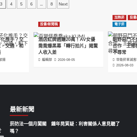
3
...
4
5
6
8
Next
加熱菸
投書
投書/新聞稿
電子菸
子化推手？交
酒店紅牌週賺20萬！AV女優
朝野惡鬥不
住，交通，和
喬喬爆黑幕「轉行拍片」揭驚
合作 王郁
議
人收入差
不尋常
郁揚
編輯部
2026-08-05
世衛菸草減害
2026-08-03
最新新聞
菸防法一個月闖關 鍾年晃質疑：利害關係人意見聽了
於
嗎？