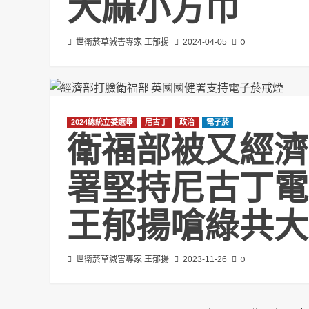
大麻小方巾
0
世衛菸草減害專家 王郁揚
2024-04-05
2024總統立委選舉
尼古丁
政治
電子菸
衛福部被又經濟
署堅持尼古丁電
王郁揚嗆綠共大
0
世衛菸草減害專家 王郁揚
2023-11-26