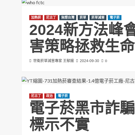
加熱菸
尼古丁
無煙台灣
菸草
菸草減害
電子菸
2024新方法
害策略拯救生命
0
世衛菸草減害專家 王郁揚
2024-09-30
尼古丁
政治
電子菸
電子菸黑市詐騙
標示不實