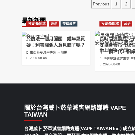
文
Previous
1
2
章
最新新聞
分
投書/新聞稿
政治
菸草減害
投書/新聞稿
政治
頁
菸防法一個月闖關 鍾年晃質
長時間通勤成少
疑：利害關係人意見聽了嗎？
安協會發布《居
下一個世代》倡
世衛菸草減害專家 王郁揚
2026-08-08
世衛菸草減害專家 王
2026-08-08
關於台灣威卜菸草減害網路媒體 VAPE
TAIWAN
台灣威卜 菸草減害網路媒體(VAPE TAIWAN Inc.) 成立