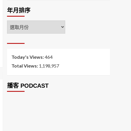
年月排序
年
月
排
序
Today's Views:
464
Total Views:
1,198,957
播客 PODCAST
2026菸害防制法部分條文修正草案（世衛菸草
減害專家王郁揚：煙害防治法） 含