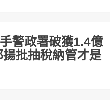
手警政署破獲1.4億
郁揚批抽稅納管才是