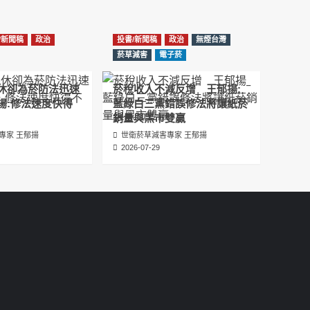
عبدالرحمن الجلاجل #Sania Nishtar #ثانیہ نشتر;
2025-05-17
/新聞稿
政治
投書/新聞稿
政治
無煙台灣
邊緣化科學：WHO對菸草減害策略的背離 ft.世
菸草減害
電子菸
衛組織前副總幹事Derek Yach
2025-05-17
休卻為菸防法迅速
菸稅收入不減反增 王郁揚:
揚:修法速度快得
藍綠白三黨錯誤修法將讓紙菸
電子菸倡議聖經 衛福部隱匿的菸草減害歷史
銷量與黑市雙贏
（Google NotebookLM 中文PODCAST）
專家 王郁揚
世衛菸草減害專家 王郁揚
2025-05-01
2026-07-29
พระคัมภีร์แห่งการริเริ่มบุหรี่ไฟฟ้า ประวัติศาสตร์
ที่ซ่อนเร้นของการลดอันตรายจากบุหรี่โดย
กระทรวงสาธารณสุขและสวัสดิการ
2025-05-01
La Biblia de las Iniciativas de los Cigarrillos
Electrónicos La historia oculta de la
reducción de daños del tabaco por parte
del Ministerio de Salud y Bienestar