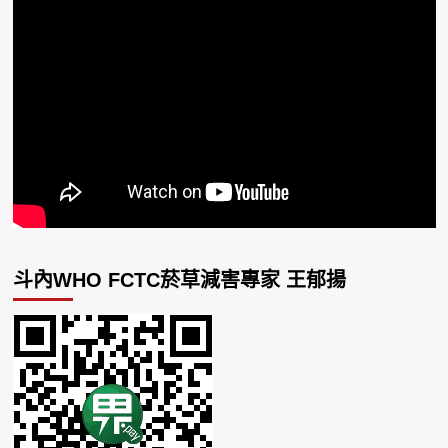
斗內WHO FCTC菸草減害專家 王郁揚