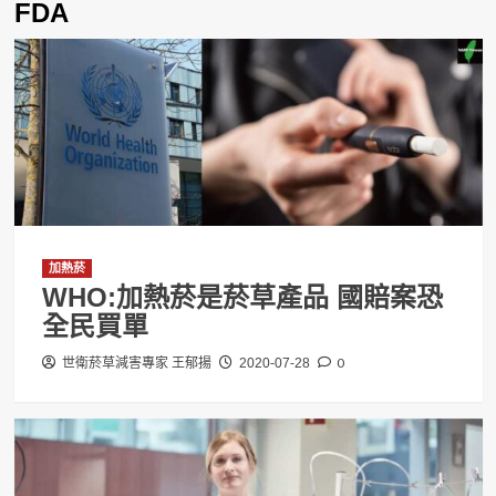
FDA
加熱菸
WHO:加熱菸是菸草產品 國賠案恐
全民買單
0
世衛菸草減害專家 王郁揚
2020-07-28