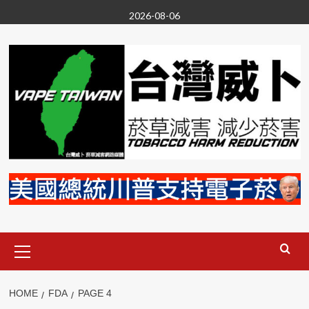
Skip
2026-08-06
to
content
Primary
Menu
HOME
FDA
PAGE 4