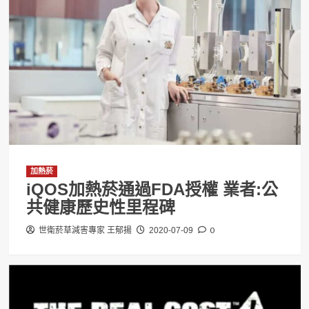
加熱菸
iQOS加熱菸通過FDA授權 業者:公
共健康歷史性里程碑
0
世衛菸草減害專家 王郁揚
2020-07-09