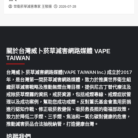
世衛菸草減害專家 王郁揚
2026-07-28
關於台灣威卜菸草減害網路媒體 VAPE
TAIWAN
台灣威卜 菸草減害網路媒體(VAPE TAIWAN Inc.) 成立於2017
年，是台灣第一間菸草減害網路媒體，致力於推廣世界衛生組
織菸草減害戰略及推動無煙台灣目標，提供尼古丁替代療法及
戒除菸草煙霧的資訊，戒菸資源，包括戒煙專線、戒煙症狀管
理以及成功案例，幫助您成功戒煙。反對董氏基金會濫用菸捐
進行認知作戰、修正吸菸救健保、吸菸救長照的衛福部政策，
致力於降低二手煙、三手煙、焦油和一氧化碳對健康的危害，
推動減害菸品合法抽稅納管，打造健康台灣。
追蹤我們