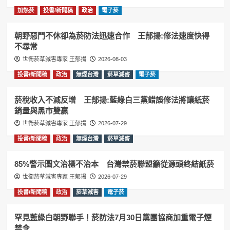
加熱菸
投書/新聞稿
政治
電子菸
朝野惡鬥不休卻為菸防法迅速合作 王郁揚:修法速度快得
不尋常
世衛菸草減害專家 王郁揚
2026-08-03
投書/新聞稿
政治
無煙台灣
菸草減害
電子菸
菸稅收入不減反增 王郁揚:藍綠白三黨錯誤修法將讓紙菸
銷量與黑市雙贏
世衛菸草減害專家 王郁揚
2026-07-29
投書/新聞稿
政治
無煙台灣
菸草減害
85%警示圖文治標不治本 台灣禁菸聯盟籲從源頭終結紙菸
世衛菸草減害專家 王郁揚
2026-07-29
投書/新聞稿
政治
菸草減害
電子菸
罕見藍綠白朝野聯手！菸防法7月30日黨團協商加重電子煙
禁令