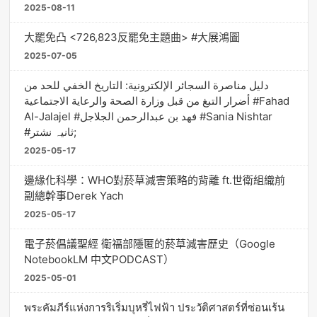
2025-08-11
大罷免凸 <726,823反罷免主題曲> #大展鴻圖
2025-07-05
دليل مناصرة السجائر الإلكترونية: التاريخ الخفي للحد من
أضرار التبغ من قبل وزارة الصحة والرعاية الاجتماعية #Fahad
Al-Jalajel #فهد بن عبدالرحمن الجلاجل #Sania Nishtar
#ثانیہ نشتر;
2025-05-17
邊緣化科學：WHO對菸草減害策略的背離 ft.世衛組織前
副總幹事Derek Yach
2025-05-17
電子菸倡議聖經 衛福部隱匿的菸草減害歷史（Google
NotebookLM 中文PODCAST）
2025-05-01
พระคัมภีร์แห่งการริเริ่มบุหรี่ไฟฟ้า ประวัติศาสตร์ที่ซ่อนเร้น