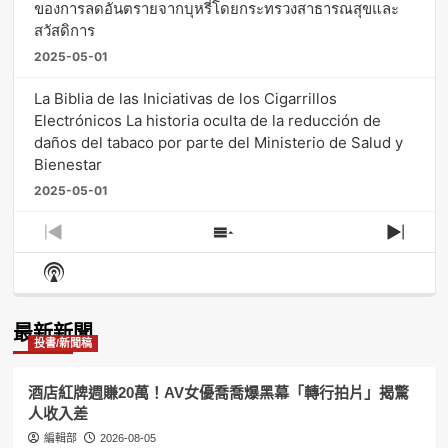
ของการลดอันตรายจากบุหรี่โดยกระทรวงสาธารณสุขและ
สวัสดิการ
2025-05-01
La Biblia de las Iniciativas de los Cigarrillos
Electrónicos La historia oculta de la reducción de
daños del tabaco por parte del Ministerio de Salud y
Bienestar
2025-05-01
Previous
Show
Next
Episode
Episodes
Episo
Show
List
Podcast
Information
最新新聞
投書/新聞稿
酒店紅牌週賺20萬！AV女優喬喬爆黑幕「轉行拍片」揭驚
人收入差
編輯部
2026-08-05