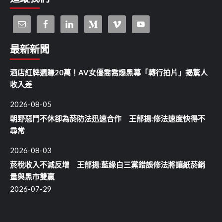
最新新聞
酒店紅牌週賺20萬！AV女優喬喬爆黑幕「轉行拍片」揭驚人
收入差
2026-08-05
朝野惡鬥不休卻為菸防法迅速合作 王郁揚:修法速度快得不
尋常
2026-08-03
菸稅收入不減反增 王郁揚:藍綠白三黨錯誤修法將讓紙菸銷
量與黑市雙贏
2026-07-29