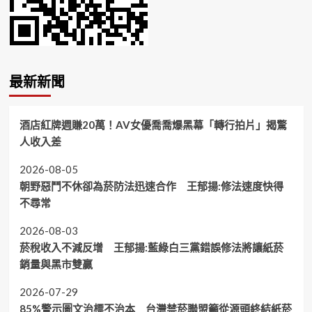
最新新聞
酒店紅牌週賺20萬！AV女優喬喬爆黑幕「轉行拍片」揭驚
人收入差
2026-08-05
朝野惡鬥不休卻為菸防法迅速合作 王郁揚:修法速度快得
不尋常
2026-08-03
菸稅收入不減反增 王郁揚:藍綠白三黨錯誤修法將讓紙菸
銷量與黑市雙贏
2026-07-29
85%警示圖文治標不治本 台灣禁菸聯盟籲從源頭終結紙菸