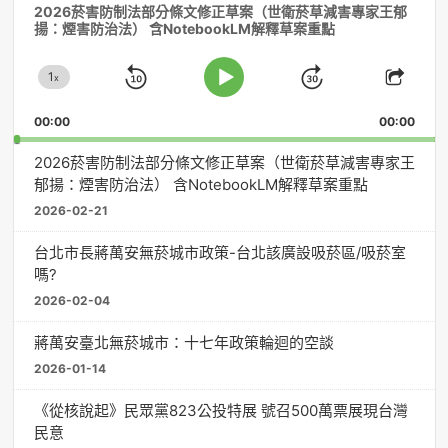
2026菸害防制法部分條文修正草案（世衛菸草減害專家王郁
訊
揚：煙害防治法） 含NotebookLM解釋草案重點
播
放
1
器
x
Skip
Jump
Change
Play
Shar
Playback
This
Pause
Backward
Forward
00:00
Rate
00:00
Episo
2026菸害防制法部分條文修正草案（世衛菸草減害專家王
郁揚：煙害防治法） 含NotebookLM解釋草案重點
2026-02-21
台北市長蔣萬安無菸城市政策-台北該廣設吸菸區/吸菸室
嗎?
2026-02-04
蔣萬安臺北無菸城市：十七年政策輪迴的空談
2026-01-14
《從核說起》民眾黨823公投特展 號召500萬票展現台灣
民意