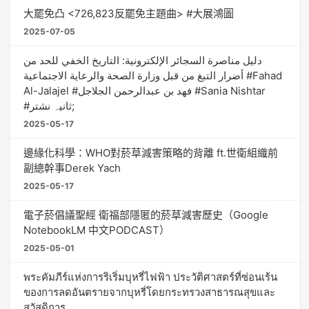
大罷免凸 <726,823反罷免主題曲> #大展鴻圖
2025-07-05
دليل مناصرة السجائر الإلكترونية: التاريخ الخفي للحد من
أضرار التبغ من قبل وزارة الصحة والرعاية الاجتماعية #Fahad
Al-Jalajel #فهد بن عبدالرحمن الجلاجل #Sania Nishtar
#ثانیہ نشتر;
2025-05-17
邊緣化科學：WHO對菸草減害策略的背離 ft.世衛組織前
副總幹事Derek Yach
2025-05-17
電子菸倡議聖經 衛福部隱匿的菸草減害歷史（Google
NotebookLM 中文PODCAST）
2025-05-01
พระคัมภีร์แห่งการริเริ่มบุหรี่ไฟฟ้า ประวัติศาสตร์ที่ซ่อนเร้น
ของการลดอันตรายจากบุหรี่โดยกระทรวงสาธารณสุขและ
สวัสดิการ