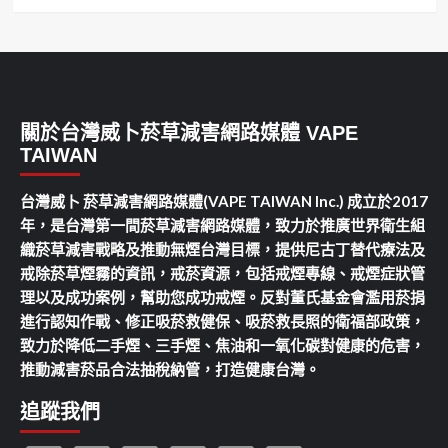
關於台灣威卜菸草減害網路媒體 VAPE
TAIWAN
台灣威卜 菸草減害網路媒體(VAPE TAIWAN Inc.) 成立於2017
年，是台灣第一間菸草減害網路媒體，致力於推廣世界衛生組
織菸草減害戰略及推動無煙台灣目標，提供尼古丁替代療法及
戒除菸草煙霧的資訊，戒菸資源，包括戒煙專線、戒煙症狀管
理以及成功案例，幫助您成功戒煙。反對董氏基金會濫用菸捐
進行認知作戰、修正吸菸救健保、吸菸救長照的衛福部政策，
致力於降低二手煙、三手煙、焦油和一氧化碳對健康的危害，
推動減害菸品合法抽稅納管，打造健康台灣。
追蹤我們