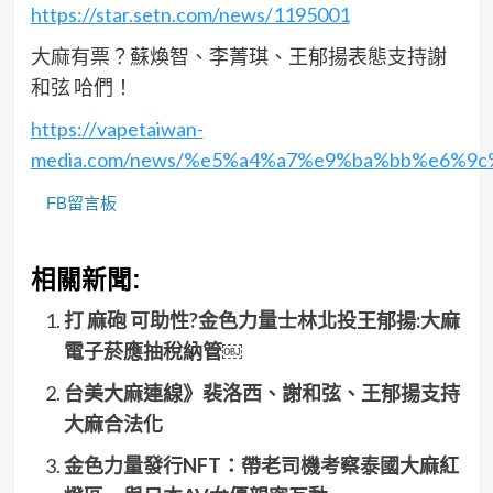
https://star.setn.com/news/1195001
大麻有票？蘇煥智、李菁琪、王郁揚表態支持謝
和弦 哈們！
https://vapetaiwan-
media.com/news/%e5%a4%a7%e9%ba%bb%e6%
FB留言板
相關新聞:
打 麻砲 可助性?金色力量士林北投王郁揚:大麻
電子菸應抽稅納管￼
台美大麻連線》裴洛西、謝和弦、王郁揚支持
大麻合法化
金色力量發行NFT：帶老司機考察泰國大麻紅