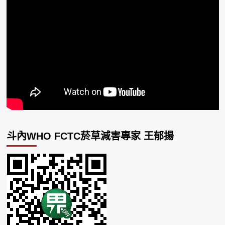
斗內WHO FCTC菸草減害專家 王郁揚