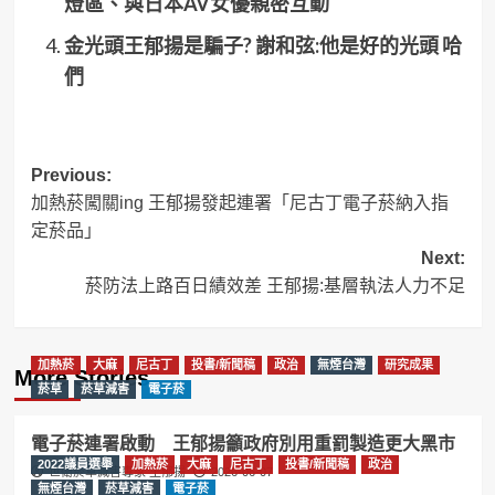
燈區、與日本AV女優親密互動
金光頭王郁揚是騙子? 謝和弦:他是好的光頭 哈
們
Post
Previous:
加熱菸闖關ing 王郁揚發起連署「尼古丁電子菸納入指
navigation
定菸品」
Next:
菸防法上路百日績效差 王郁揚:基層執法人力不足
加熱菸
大麻
尼古丁
投書/新聞稿
政治
無煙台灣
研究成果
More Stories
菸草
菸草減害
電子菸
電子菸連署啟動 王郁揚籲政府別用重罰製造更大黑市
2022議員選舉
加熱菸
大麻
尼古丁
投書/新聞稿
政治
世衛菸草減害專家 王郁揚
2026-06-07
無煙台灣
菸草減害
電子菸