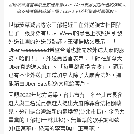
世衛菸草減害專家王郁揚身穿Uber Weed衣服引起外送族群與大
麻支持者網路熱議。圖：UberEast外送臉書社團擷取。
世衛菸草減害專家王郁揚近日在外送臉書社團貼
出了一張身穿有 Uber Weed的黑色上衣照片引發
外送社團的外送員熱議，王郁揚貼文表示：「
Uber weeeeeeed希望台灣也能開放外送大麻的服
務，哈們！」，外送員留言表示：「對 在加拿大
Uber真的送大麻」、「每單都餐損 實收」，顯示
已有不少外送員知道加拿大除了大麻合法外，還
能藉由Uber Eats運送大麻給客戶。
回顧2022年地方選舉，台北市有一名台北市長參
選人與三名議員參選人提出大麻除罪合法相關政
見，分別是台灣維新的蘇煥智(台北市長)、金色力
量黨的王郁揚(士林北投)、無黨籍的歌手謝和弦
(中正萬華)、綠黨的李菁琪(中正萬華)。