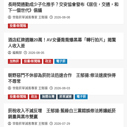
長時間通勤成少子化推手？交安協會發布《居住，交通，和
下一個世代》倡議
世衛菸草減害專家 王郁揚
2026-08-08
投書/新聞稿
酒店紅牌週賺20萬！AV女優喬喬爆黑幕「轉行拍片」揭驚
人收入差
編輯部
2026-08-05
加熱菸
投書/新聞稿
政治
電子菸
朝野惡鬥不休卻為菸防法迅速合作 王郁揚:修法速度快得
不尋常
世衛菸草減害專家 王郁揚
2026-08-03
投書/新聞稿
政治
無煙台灣
菸草減害
電子菸
菸稅收入不減反增 王郁揚:藍綠白三黨錯誤修法將讓紙菸
銷量與黑市雙贏
世衛菸草減害專家 王郁揚
2026-07-29