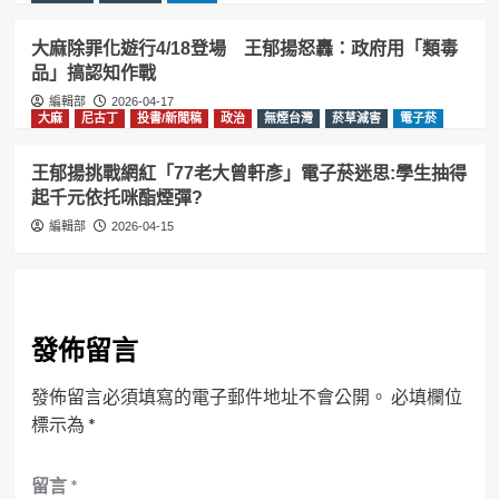
大麻除罪化遊行4/18登場 王郁揚怒轟：政府用「類毒
品」搞認知作戰
編輯部
2026-04-17
大麻
尼古丁
投書/新聞稿
政治
無煙台灣
菸草減害
電子菸
王郁揚挑戰網紅「77老大曾軒彥」電子菸迷思:學生抽得
起千元依托咪酯煙彈?
編輯部
2026-04-15
發佈留言
發佈留言必須填寫的電子郵件地址不會公開。
必填欄位
標示為
*
留言
*