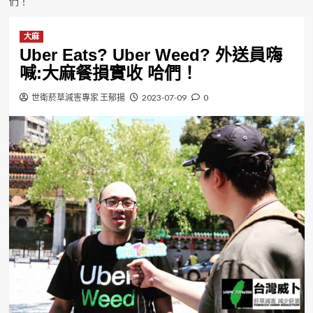
們！
大麻
Uber Eats? Uber Weed? 外送員嗨
喊:大麻餐損實收 哈們！
世衛菸草減害專家 王郁揚
2023-07-09
0