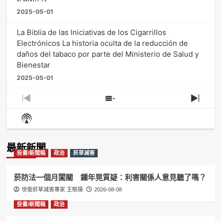
2025-05-01
La Biblia de las Iniciativas de los Cigarrillos
Electrónicos La historia oculta de la reducción de
daños del tabaco por parte del Ministerio de Salud y
Bienestar
2025-05-01
Previous
Show
Next
Episode
Episodes
Episo
Show
List
Podcast
Information
最新新聞
投書/新聞稿
政治
菸草減害
菸防法一個月闖關 鍾年晃質疑：利害關係人意見聽了嗎？
世衛菸草減害專家 王郁揚
2026-08-08
投書/新聞稿
政治