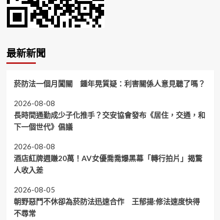
最新新聞
菸防法一個月闖關 鍾年晃質疑：利害關係人意見聽了嗎？
2026-08-08
長時間通勤成少子化推手？交安協會發布《居住，交通，和
下一個世代》倡議
2026-08-08
酒店紅牌週賺20萬！AV女優喬喬爆黑幕「轉行拍片」揭驚
人收入差
2026-08-05
朝野惡鬥不休卻為菸防法迅速合作 王郁揚:修法速度快得
不尋常