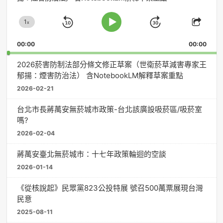
播
放
1
器
x
Skip
Jump
Change
Play
Shar
Playback
This
Pause
Backward
Forward
00:00
Rate
00:00
Episo
2026菸害防制法部分條文修正草案（世衛菸草減害專家王
郁揚：煙害防治法） 含NotebookLM解釋草案重點
2026-02-21
台北市長蔣萬安無菸城市政策-台北該廣設吸菸區/吸菸室
嗎?
2026-02-04
蔣萬安臺北無菸城市：十七年政策輪迴的空談
2026-01-14
《從核說起》民眾黨823公投特展 號召500萬票展現台灣
民意
2025-08-11