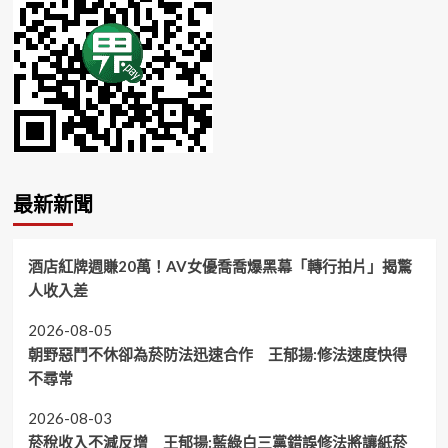
最新新聞
酒店紅牌週賺20萬！AV女優喬喬爆黑幕「轉行拍片」揭驚
人收入差
2026-08-05
朝野惡鬥不休卻為菸防法迅速合作 王郁揚:修法速度快得
不尋常
2026-08-03
菸稅收入不減反增 王郁揚:藍綠白三黨錯誤修法將讓紙菸