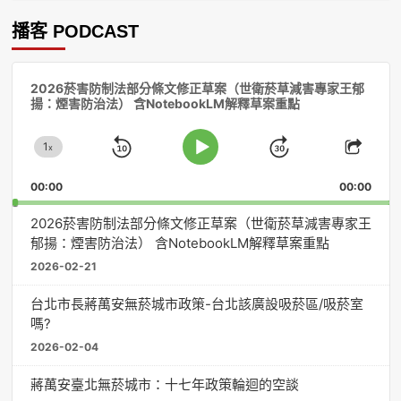
播客 PODCAST
音
2026菸害防制法部分條文修正草案（世衛菸草減害專家王郁
訊
揚：煙害防治法） 含NotebookLM解釋草案重點
播
放
1
器
x
Skip
Jump
Change
Play
Shar
Playback
This
Pause
Backward
Forward
00:00
Rate
00:00
Episo
2026菸害防制法部分條文修正草案（世衛菸草減害專家王
郁揚：煙害防治法） 含NotebookLM解釋草案重點
2026-02-21
台北市長蔣萬安無菸城市政策-台北該廣設吸菸區/吸菸室
嗎?
2026-02-04
蔣萬安臺北無菸城市：十七年政策輪迴的空談