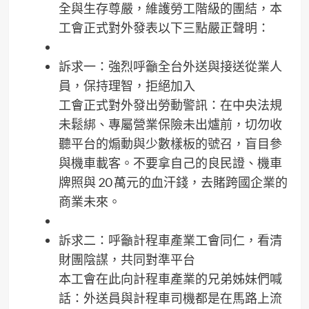
全與生存尊嚴，維護勞工階級的團結，本
工會正式對外發表以下三點嚴正聲明：
訴求一：強烈呼籲全台外送與接送從業人
員，保持理智，拒絕加入
工會正式對外發出勞動警訊：在中央法規
未鬆綁、專屬營業保險未出爐前，切勿收
聽平台的煽動與少數樣板的號召，盲目參
與機車載客。不要拿自己的良民證、機車
牌照與 20 萬元的血汗錢，去賭跨國企業的
商業未來。
訴求二：呼籲計程車產業工會同仁，看清
財團陰謀，共同對準平台
本工會在此向計程車產業的兄弟姊妹們喊
話：外送員與計程車司機都是在馬路上流