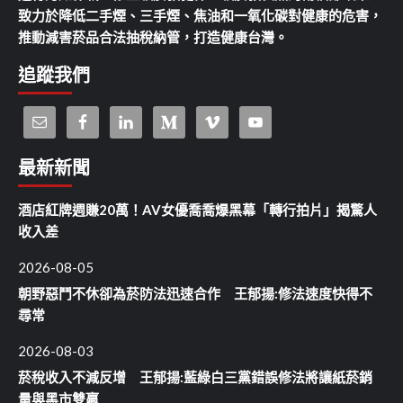
致力於降低二手煙、三手煙、焦油和一氧化碳對健康的危害，
推動減害菸品合法抽稅納管，打造健康台灣。
追蹤我們
最新新聞
酒店紅牌週賺20萬！AV女優喬喬爆黑幕「轉行拍片」揭驚人
收入差
2026-08-05
朝野惡鬥不休卻為菸防法迅速合作 王郁揚:修法速度快得不
尋常
2026-08-03
菸稅收入不減反增 王郁揚:藍綠白三黨錯誤修法將讓紙菸銷
量與黑市雙贏