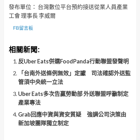
發布單位： 台灣數位平台預約接送從業人員產業
工會 理事長 李威爾
FB留言板
相關新聞:
反Uber Eats併購FoodPanda行動聯盟發聲明
「台南外送條例無效」定讞 司法確認外送監
管須中央統一立法
Uber Eats多次告贏勞動部 外送聯盟呼籲制定
產業專法
Grab回應中資與資安質疑 強調公司決策由
新加坡團隊獨立制定