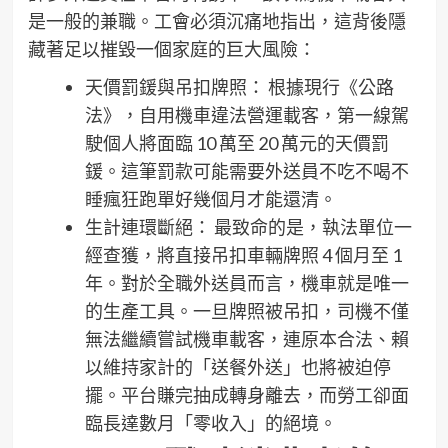
是一般的兼職。工會必須沉痛地指出，這背後隱
藏著足以摧毀一個家庭的巨大風險：
天價罰鍰與吊扣牌照： 根據現行《公路
法》，自用機車違法營運載客，第一線駕
駛個人將面臨 10 萬至 20 萬元的天價罰
鍰。這筆罰款可能需要外送員不吃不喝不
睡瘋狂跑單好幾個月才能還清。
生計連環斷絕： 最致命的是，執法單位一
經查獲，將直接吊扣車輛牌照 4 個月至 1
年。對於全職外送員而言，機車就是唯一
的生產工具。一旦牌照被吊扣，司機不僅
無法繼續嘗試機車載客，連原本合法、賴
以維持家計的「送餐外送」也將被迫停
擺。平台賺完抽成轉身離去，而勞工卻面
臨長達數月「零收入」的絕境。