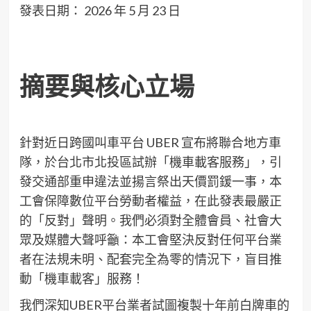
發表日期： 2026 年 5 月 23 日
摘要與核心立場
針對近日跨國叫車平台 UBER 宣布將聯合地方車
隊，於台北市北投區試辦「機車載客服務」，引
發交通部重申違法並揚言祭出天價罰鍰一事，本
工會保障數位平台勞動者權益，在此發表最嚴正
的「反對」聲明。我們必須對全體會員、社會大
眾及媒體大聲呼籲：本工會堅決反對任何平台業
者在法規未明、配套完全為零的情況下，盲目推
動「機車載客」服務！
我們深知UBER平台業者試圖複製十年前白牌車的