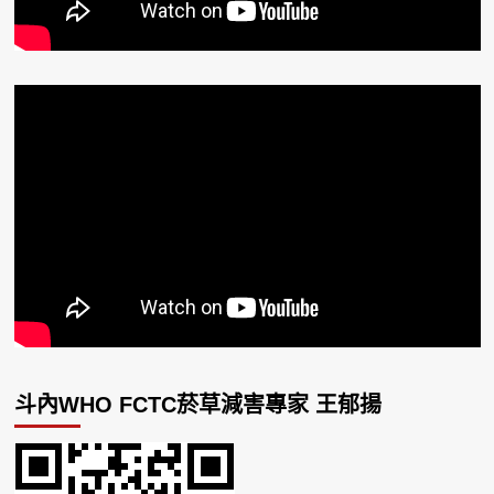
斗內WHO FCTC菸草減害專家 王郁揚