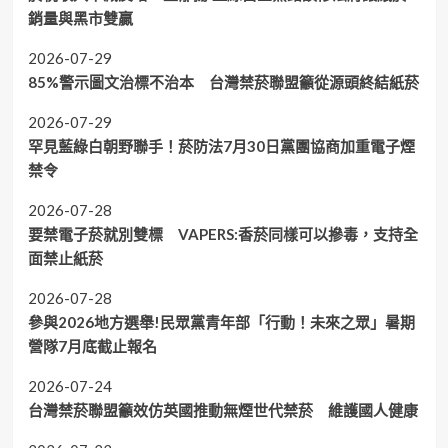
銷量與黑市雙贏
2026-07-29
85%警示圖文治標不治本 台灣禁菸聯盟籲從源頭終結紙菸
2026-07-29
罕見藍綠白朝野聯手！菸防法7月30日黨團協商加重電子煙
禁令
2026-07-28
要禁電子菸就別雙標 VAPERS:香菸同樣可以摻毒，支持全
面禁止紙菸
2026-07-28
參與2026地方選舉!民眾黨青年部「行動！未來之眾」暑期
營隊7月底截止報名
2026-07-24
台灣禁菸聯盟籲效仿英國推動無煙世代禁菸 維護國人健康