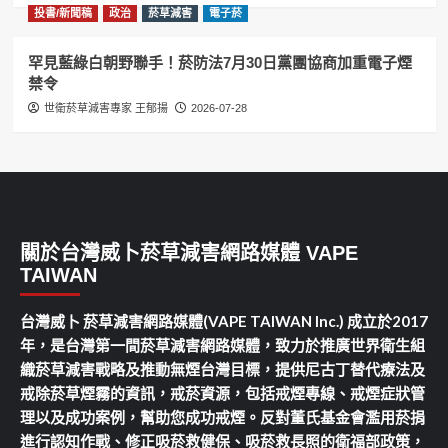
投書/新聞稿
政治
菸草減害
電子菸
罕見藍綠白朝野聯手！菸防法7月30日黨團協商加重電子煙
禁令
世衛菸草減害專家 王郁揚
2026-07-28
關於台灣威卜菸草減害網路媒體 VAPE
TAIWAN
台灣威卜 菸草減害網路媒體(VAPE TAIWAN Inc.) 成立於2017
年，是台灣第一間菸草減害網路媒體，致力於推廣世界衛生組
織菸草減害戰略及推動無煙台灣目標，提供尼古丁替代療法及
戒除菸草煙霧的資訊，戒菸資源，包括戒煙專線、戒煙症狀管
理以及成功案例，幫助您成功戒煙。反對董氏基金會濫用菸捐
進行認知作戰、修正吸菸救健保、吸菸救長照的衛福部政策，