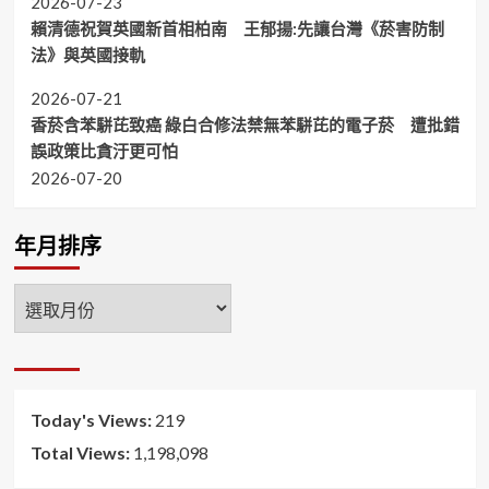
2026-07-23
賴清德祝賀英國新首相柏南 王郁揚:先讓台灣《菸害防制
法》與英國接軌
2026-07-21
香菸含苯駢芘致癌 綠白合修法禁無苯駢芘的電子菸 遭批錯
誤政策比貪汙更可怕
2026-07-20
年月排序
年
月
排
序
Today's Views:
219
Total Views:
1,198,098