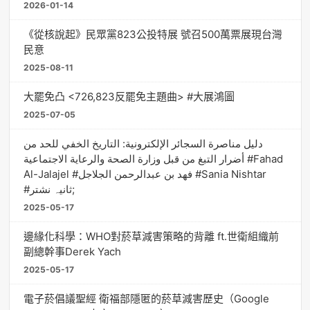
2026-01-14
《從核說起》民眾黨823公投特展 號召500萬票展現台灣
民意
2025-08-11
大罷免凸 <726,823反罷免主題曲> #大展鴻圖
2025-07-05
دليل مناصرة السجائر الإلكترونية: التاريخ الخفي للحد من
أضرار التبغ من قبل وزارة الصحة والرعاية الاجتماعية #Fahad
Al-Jalajel #فهد بن عبدالرحمن الجلاجل #Sania Nishtar
#ثانیہ نشتر;
2025-05-17
邊緣化科學：WHO對菸草減害策略的背離 ft.世衛組織前
副總幹事Derek Yach
2025-05-17
電子菸倡議聖經 衛福部隱匿的菸草減害歷史（Google