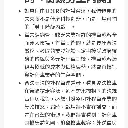
如果任由 UBER 的計謀得逞，我們預見的
未來將不是什麼科技創新，而是一場可怕
的「勞工階級內戰」。
當未經納管、缺乏營業特許的機車載客全
面湧入市場，首當其衝的，就是長年合法
繳稅、考取執業登記證、定期接受政府檢
驗的傳統與多元計程車司機。機車載客憑
藉著極低的成本與價格優勢，將會直接掠
奪計程車業者的生存空間。
合法守法的計程車運營者，看見違法機車
在街頭搶走客源，卻不需承擔相同的法規
責任與稅負，必然引發整個計程車產業的
集體憤怒。屆時，戰場將不會在議會，而
是在台灣的街頭。我們將會看到：計程車
司機集體包圍、檢舉機車載客；外送員與