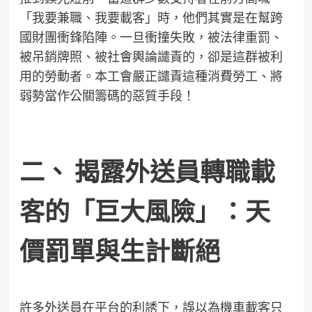
「我要兼職、我要載客」時，他們其實是在幫跨
國財團衝鋒陷陣。一旦衝撞失敗，被法律重罰、
被吊銷牌照、被社會輿論譴責的，卻是這群被利
用的勞動者。本工會嚴正譴責這種消費勞工、將
弱勢當作公關籌碼的惡質手段！
二、 揭露外送員轉職載
客的「巨大風險」：天
價罰單與生計斷絕
許多外送員在平台的利誘下，誤以為機車載客只