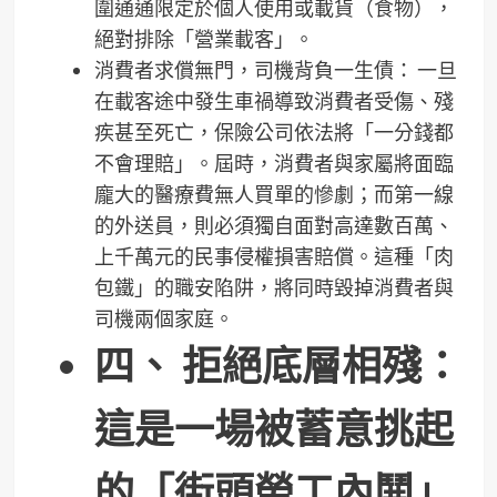
圍通通限定於個人使用或載貨（食物），
絕對排除「營業載客」。
消費者求償無門，司機背負一生債： 一旦
在載客途中發生車禍導致消費者受傷、殘
疾甚至死亡，保險公司依法將「一分錢都
不會理賠」。屆時，消費者與家屬將面臨
龐大的醫療費無人買單的慘劇；而第一線
的外送員，則必須獨自面對高達數百萬、
上千萬元的民事侵權損害賠償。這種「肉
包鐵」的職安陷阱，將同時毀掉消費者與
司機兩個家庭。
四、 拒絕底層相殘：
這是一場被蓄意挑起
的「街頭勞工內鬨」