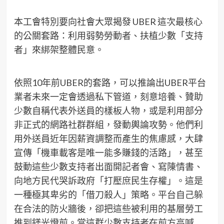
本工會特別要向社會大眾揭發 UBER 這次最核心
的公關套路：利用弱勢勞動者、扶植少數「支持
者」來綁架整體民意。
依照10年前UBER的套路，可以推論出UBER平台
業者未來一定會透過私下管道，刻意培養、贊助
少數自稱代表外送員的樣板人物，或是利用部分
非正式的網路社群群組，發動輿論攻勢。他們利
用外送員近年因薪資調整而產生的焦慮感，大肆
宣傳「機車載客是唯一能多賺錢的活路」，甚至
鼓動這些少數支持者出面開記者會、寫陳情書、
向地方民代哭訴政府「打壓庶民生存權」。這是
一種極其卑劣的「借刀殺人」策略。平台自己躲
在合法的防火牆後，卻把這些被利用的基層勞工
推到鎂光燈前。當這群少數支持者在前方高喊