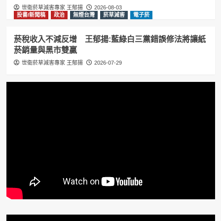
世衛菸草減害專家 王郁揚
2026-08-03
投書/新聞稿
政治
無煙台灣
菸草減害
電子菸
菸稅收入不減反增 王郁揚:藍綠白三黨錯誤修法將讓紙
菸銷量與黑市雙贏
世衛菸草減害專家 王郁揚
2026-07-29