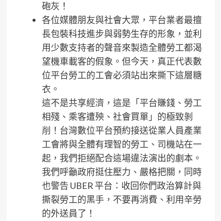
砲灰！
各位媒體朋友與社會大眾，平台業者最擅
長包裝科技進步與弱勢生存的形象，並利
用少數支持者的聲音來製造全體勞工都渴
望機車載客的假象。但今天，真正代表數
位平台勞工的工會必須站出來撕下這層糖
衣。
這不是共享經濟，這是「平台賺錢、勞工
相殘、乘客遭殃、社會買單」的極致剝
削！台灣數位平台預約接送從業人員產業
工會將與全體有理智的勞工、司機站在一
起，我們拒絕配合這場違法演出的劇本。
我們呼籲政府挺住壓力、嚴格把關，同時
也警告 UBER 平台：收回你們政治算計與
撕裂勞工的黑手，不要再消費、利用辛勞
的外送員了！