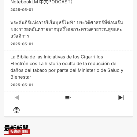
NotebookLM 中文PODCAST）
2025-05-01
พระคัมภีร์แห่งการริเริ่มบุหรี่ไฟฟ้า ประวัติศาสตร์ที่ซ่อนเร้น
ของการลดอันตรายจากบุหรี่โดยกระทรวงสาธารณสุขและ
สวัสดิการ
2025-05-01
La Biblia de las Iniciativas de los Cigarrillos
Electrónicos La historia oculta de la reducción de
daños del tabaco por parte del Ministerio de Salud y
Bienestar
2025-05-01
Previous
Show
Next
Episode
Episodes
Episo
Show
List
Podcast
Information
最新新聞
投書/新聞稿