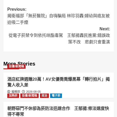
Post
Previous:
揭衛福部「無菸醫院」自嗨騙局 林珍羽轟:婦幼與癌友被
navigation
迫吸二手煙
Next:
從電子菸禁令到依托咪酯毒駕 王郁揚轟民進黨:錯誤政
策不改 悲劇只會重演
More Stories
投書/新聞稿
酒店紅牌週賺20萬！AV女優喬喬爆黑幕「轉行拍片」揭
驚人收入差
編輯部
2026-08-05
加熱菸
投書/新聞稿
政治
電子菸
朝野惡鬥不休卻為菸防法迅速合作 王郁揚:修法速度快
得不尋常