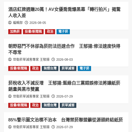
酒店紅牌週賺20萬！AV女優喬喬爆黑幕「轉行拍片」揭驚
人收入差
編輯部
2026-08-05
加熱菸
投書/新聞稿
政治
電子菸
朝野惡鬥不休卻為菸防法迅速合作 王郁揚:修法速度快得
不尋常
世衛菸草減害專家 王郁揚
2026-08-03
投書/新聞稿
政治
無煙台灣
菸草減害
電子菸
菸稅收入不減反增 王郁揚:藍綠白三黨錯誤修法將讓紙菸
銷量與黑市雙贏
世衛菸草減害專家 王郁揚
2026-07-29
投書/新聞稿
政治
無煙台灣
菸草減害
85%警示圖文治標不治本 台灣禁菸聯盟籲從源頭終結紙菸
世衛菸草減害專家 王郁揚
2026-07-29