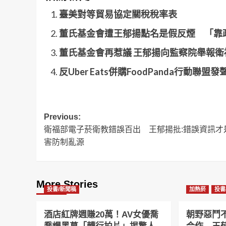
臺美對等貿易協定關稅稅率表
董氏基金會遭王郁揚點名是假反煙 「靠
董氏基金會再惹議 王郁揚向監察院舉報衛
反Uber Eats併購FoodPanda行動聯盟發
Post
Previous:
衛福部電子菸衛教錯誤百出 王郁揚批:錯誤資訊才
navigation
害防制亂源
More Stories
投書/新聞稿
加熱菸
投書
酒店紅牌週賺20萬！AV女優喬
朝野惡鬥