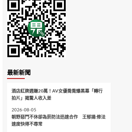
最新新聞
酒店紅牌週賺20萬！AV女優喬喬爆黑幕「轉行
拍片」揭驚人收入差
2026-08-05
朝野惡鬥不休卻為菸防法迅速合作 王郁揚:修法
速度快得不尋常