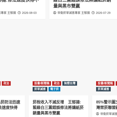
郁揚:修法速度快得不
綠白三黨錯誤修法將讓紙菸銷
量與黑市雙贏
專家 王郁揚
2026-08-03
世衛菸草減害專家 王郁揚
2026-07-29
政治
投書/新聞稿
政治
無煙台灣
投書/新聞稿
菸草減害
電子菸
菸草減害
為菸防法迅速
菸稅收入不減反增 王郁揚:
85%警示
法速度快得
藍綠白三黨錯誤修法將讓紙菸
灣禁菸聯盟
銷量與黑市雙贏
世衛菸草減害