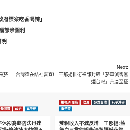
政府標案吃香喝辣」
福部涉圖利
聲明
Next:
是菸
台灣還在結社審查! 王郁揚批衛福部封殺「菸草減害無
煙台灣」荒唐至極
投書/新聞稿
政治
無煙台灣
菸草減害
/新聞稿
政治
電子菸
電子菸
不休卻為菸防法迅速
菸稅收入不減反增 王郁揚:藍