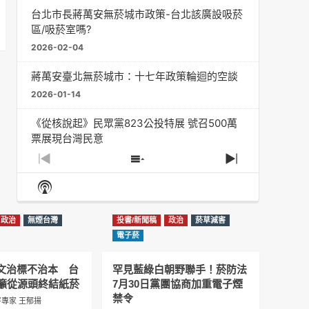
台北市長蔣萬安無菸城市政策-台北該廣設吸菸
區/吸菸室嗎?
2026-02-04
蔣萬安臺北無菸城市：十七年政策輪迴的空談
2026-01-14
《從核說起》民眾黨823公投特展 號召500萬
票展現台灣民意
2025-08-11
Previous
Show
Next
Episode
Episodes
Episode
Show
大罷免凸 <726,823反罷免主題曲> #大展鴻圖
List
Podcast
2025-07-05
Information
政治
無煙台灣
投書/新聞稿
政治
菸草減害
دليل مناصرة السجائر الإلكترونية: التاريخ الخفي
電子菸
للحد من أضرار التبغ من قبل وزارة الصحة والرعاية
الاجتماعية #Fahad Al-Jalajel #فهد بن
圖文治標不治本 台
罕見藍綠白朝野聯手！菸防法
عبدالرحمن الجلاجل #Sania Nishtar #ثانیہ نشتر;
籲從源頭終結紙菸
7月30日黨團協商加重電子煙
2025-05-17
禁令
專家 王郁揚