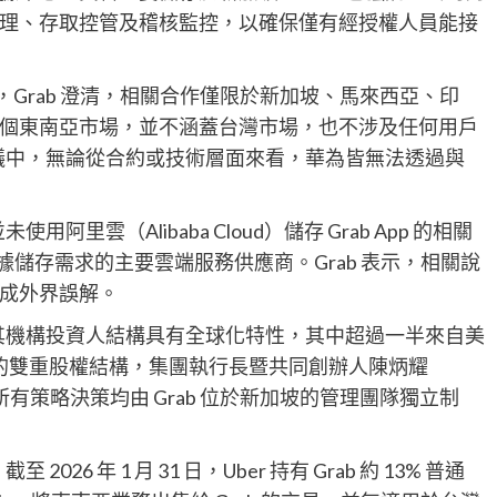
理、存取控管及稽核監控，以確保僅有經授權人員能接
 的合作，Grab 澄清，相關合作僅限於新加坡、馬來西亞、印
個東南亞市場，並不涵蓋台灣市場，也不涉及任何用戶
協議中，無論從合約或技術層面來看，華為皆無法透過與
里雲（Alibaba Cloud）儲存 Grab App 的相關
施數據儲存需求的主要雲端服務供應商。Grab 表示，相關說
成外界誤解。
，其機構投資人結構具有全球化特性，其中超過一半來自美
b 的雙重股權結構，集團執行長暨共同創辦人陳炳耀
司所有策略決策均由 Grab 位於新加坡的管理團隊獨立制
6 年 1 月 31 日，Uber 持有 Grab 約 13% 普通