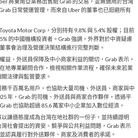
Uber 將東南亞業務出售給 Grab 的交易，並無適用於台灣
 Grab 日常營運管理，而來自 Uber 的董事也已迴避所有
yota Motor Corp，分別持有 9.8% 與 5.4% 股權；目前
股比例超過 5% 的中國機構投資者。Grab 強調，外界對於中資疑慮
董事會治理及營運決策結構進行完整判斷。
益、外送員保障及中小商家利益的關切，Grab 表示，
在地專業顧問合作，檢視相關作業流程，確保未來若業
合相關法律與監管要求。
已服務千百萬名用戶，也協助大量司機、外送員、商家與中
5 年，Grab 的司機、外送員與商家合作夥伴，透過平
rab 也協助超過 85.6 萬家中小企業加入數位經濟。
司將以謙遜態度成為台灣在地社群的一份子，並持續證明
台灣社會提出的資安、競爭與公共利益問題，Grab 表示
並認真履行對外送夥伴、商家及消費者的承諾。