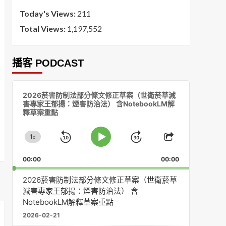
Today's Views:
211
Total Views:
1,197,552
播客 PODCAST
音
2026菸害防制法部分條文修正草案（世衛菸草減
訊
害專家王郁揚：煙害防治法） 含NotebookLM解
播
釋草案重點
放
器
1
x
Skip
Jump
Change
Play
Share
Playback
This
Pause
Backward
Forward
00:00
Rate
00:00
Episode
2026菸害防制法部分條文修正草案（世衛菸草
減害專家王郁揚：煙害防治法） 含
NotebookLM解釋草案重點
2026-02-21