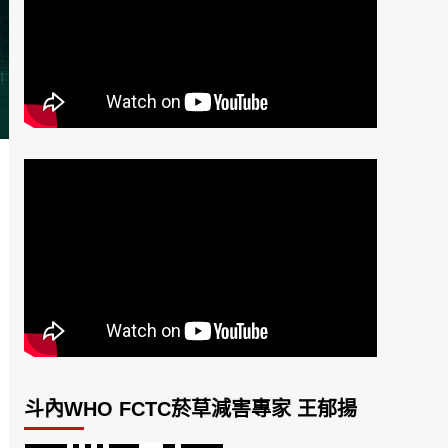
斗內WHO FCTC菸草減害專家 王郁揚