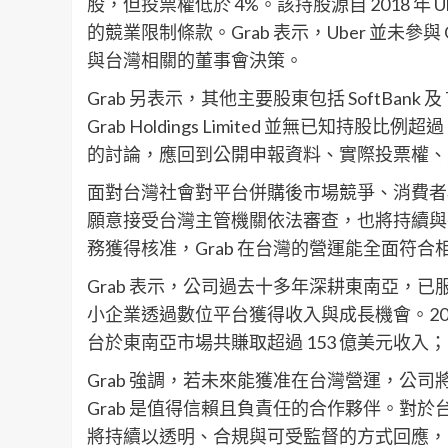
股，但投票權低於 4%。該持股源自 2018 年 
的競業限制條款。Grab 表示，Uber 並未參與
與台灣相關的董事會決策。
Grab 另表示，其他主要股東包括 SoftBank 及 To
Grab Holdings Limited 並無已知持
的討論，應回到公開申報資料、實際投票權、
面對台灣社會對平台併購後市場競爭、消費者權
願意接受台灣主管機關依法審查，也將持續與
務獲得核准，Grab 在台灣的營運能全面符
Grab 表示，公司過去十多年深耕東南亞，
小企業透過數位平台獲得收入與成長機會。202
台於東南亞市場共賺取超過 153 億美元收入；G
Grab 強調，若未來能獲准在台灣營運，公
Grab 是值得信賴且負責任的合作夥伴。對於
將持續以透明、合規與可受監督的方式回應，