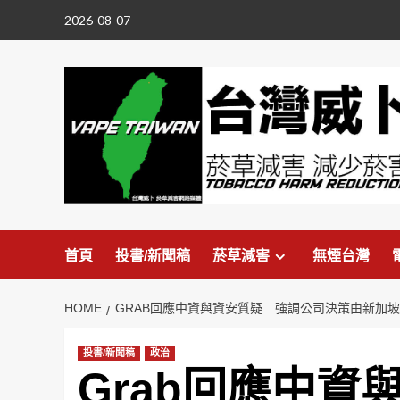
Skip
2026-08-07
to
content
首頁
投書/新聞稿
菸草減害
無煙台灣
HOME
GRAB回應中資與資安質疑 強調公司決策由新加
投書/新聞稿
政治
Grab回應中資