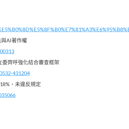
hers/grab%E5%B0%8D%E5%8F%B0%E7%81%A3%E6%9
與AI著作權
500313
黨立委齊呼強化結合審查框架
00532-431204
18%、未違反規定
1035066