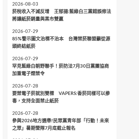
2026-08-03
菸稅收入不減反增 王郁揚:藍綠白三黨錯誤修法
將讓紙菸銷量與黑市雙贏
2026-07-29
85%警示圖文治標不治本 台灣禁菸聯盟籲從源
頭終結紙菸
2026-07-29
罕見藍綠白朝野聯手！菸防法7月30日黨團協商
加重電子煙禁令
2026-07-28
要禁電子菸就別雙標 VAPERS:香菸同樣可以摻
毒，支持全面禁止紙菸
2026-07-28
參與2026地方選舉!民眾黨青年部「行動！未來
之眾」暑期營隊7月底截止報名