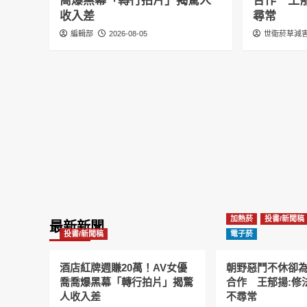
喬爆黑幕「轉行拍片」揭驚人
合作 王
收入差
尋常
編輯部
2026-08-05
世衛菸草減害
加熱菸
投書/新聞稿
最新新聞
投書/新聞稿
電子菸
酒店紅牌週賺20萬！AV女優
朝野惡鬥不休卻
喬喬爆黑幕「轉行拍片」揭驚
合作 王郁揚:修
人收入差
不尋常