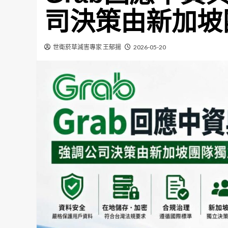
司決策由新加坡
世衛菸草減害專家 王郁揚
2026-05-20