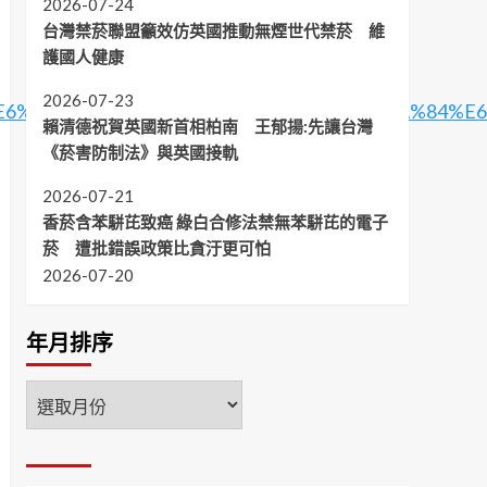
2026-07-24
台灣禁菸聯盟籲效仿英國推動無煙世代禁菸 維
護國人健康
2026-07-23
5%B8%E6%93%9A%E5%AE%89%E5%85%A8%E7%9A%84%
賴清德祝賀英國新首相柏南 王郁揚:先讓台灣
《菸害防制法》與英國接軌
2026-07-21
香菸含苯駢芘致癌 綠白合修法禁無苯駢芘的電子
菸 遭批錯誤政策比貪汙更可怕
2026-07-20
年月排序
年
月
排
序