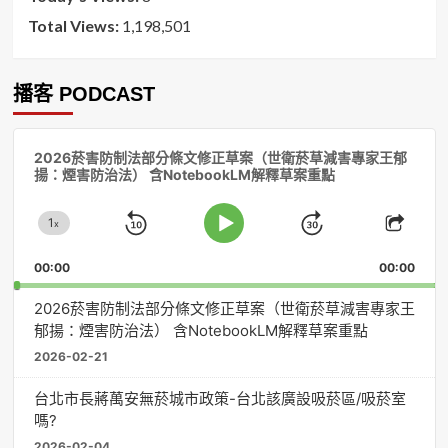
Total Views:
1,198,501
播客 PODCAST
音
2026菸害防制法部分條文修正草案（世衛菸草減害專家王郁
訊
揚：煙害防治法） 含NotebookLM解釋草案重點
播
放
1
器
x
Skip
Jump
Change
Play
Shar
Playback
This
Pause
Backward
Forward
00:00
Rate
00:00
Episo
2026菸害防制法部分條文修正草案（世衛菸草減害專家王
郁揚：煙害防治法） 含NotebookLM解釋草案重點
2026-02-21
台北市長蔣萬安無菸城市政策-台北該廣設吸菸區/吸菸室
嗎?
2026-02-04