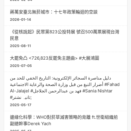
蔣萬安臺北無菸城市：十七年政策輪迴的空談
2026-01-14
《從核說起》民眾黨823公投特展 號召500萬票展現台灣
民意
2025-08-11
大罷免凸 <726,823反罷免主題曲> #大展鴻圖
2025-07-05
دليل مناصرة السجائر الإلكترونية: التاريخ الخفي للحد من
أضرار التبغ من قبل وزارة الصحة والرعاية الاجتماعية #Fahad
Al-Jalajel #فهد بن عبدالرحمن الجلاجل #Sania Nishtar
#ثانیہ نشتر;
2025-05-17
邊緣化科學：WHO對菸草減害策略的背離 ft.世衛組織前
副總幹事Derek Yach