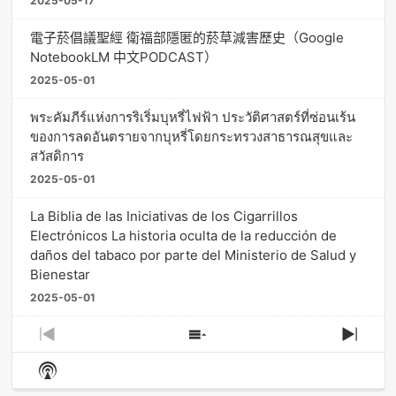
2025-05-17
電子菸倡議聖經 衛福部隱匿的菸草減害歷史（Google
NotebookLM 中文PODCAST）
2025-05-01
พระคัมภีร์แห่งการริเริ่มบุหรี่ไฟฟ้า ประวัติศาสตร์ที่ซ่อนเร้น
ของการลดอันตรายจากบุหรี่โดยกระทรวงสาธารณสุขและ
สวัสดิการ
2025-05-01
La Biblia de las Iniciativas de los Cigarrillos
Electrónicos La historia oculta de la reducción de
daños del tabaco por parte del Ministerio de Salud y
Bienestar
2025-05-01
Previous
Show
Next
Episode
Episodes
Episo
Show
List
Podcast