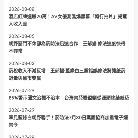
2026-08-08
酒店紅牌週賺20萬！AV女優喬喬爆黑幕「轉行拍片」揭驚
人收入差
2026-08-05
朝野惡鬥不休卻為菸防法迅速合作 王郁揚:修法速度快得
不尋常
2026-08-03
菸稅收入不減反增 王郁揚:藍綠白三黨錯誤修法將讓紙菸
銷量與黑市雙贏
2026-07-29
85%警示圖文治標不治本 台灣禁菸聯盟籲從源頭終結紙菸
2026-07-29
罕見藍綠白朝野聯手！菸防法7月30日黨團協商加重電子煙
禁令
2026-07-28