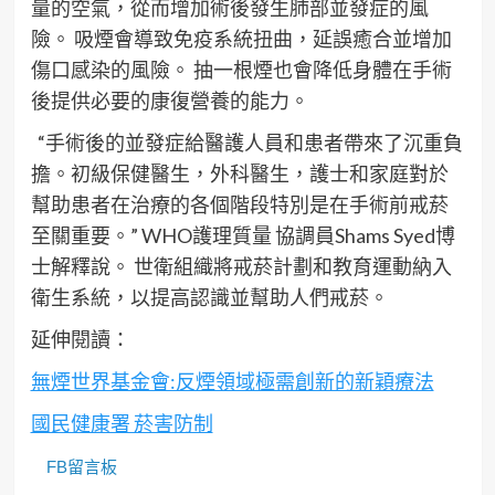
量的空氣，從而增加術後發生肺部並發症的風
險。 吸煙會導致免疫系統扭曲，延誤癒合並增加
傷口感染的風險。 抽一根煙也會降低身體在手術
後提供必要的康復營養的能力。
“手術後的並發症給醫護人員和患者帶來了沉重負
擔。初級保健醫生，外科醫生，護士和家庭對於
幫助患者在治療的各個階段特別是在手術前戒菸
至關重要。” WHO護理質量 協調員Shams Syed博
士解釋說。 世衛組織將戒菸計劃和教育運動納入
衛生系統，以提高認識並幫助人們戒菸。
延伸閱讀：
無煙世界基金會:反煙領域極需創新的新穎療法
國民健康署 菸害防制
FB留言板