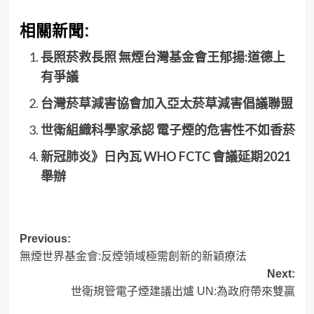
相關新聞:
長照菸救長照 無煙台灣基金會王郁揚:道德上
有爭議
台灣菸草減害協會加入亞太菸草減害倡議聯盟
世衛組織科學家承認 電子煙的危害性不如香菸
新冠肺炎》日內瓦 WHO FCTC 會議延期2021
舉辦
Post
Previous:
無煙世界基金會:反煙領域極需創新的新穎療法
navigation
Next:
世衛規管電子煙建議出爐 UN:為政府帶來雙贏