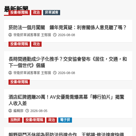
Information
最新新聞
投書/新聞稿
政治
菸草減害
菸防法一個月闖關 鍾年晃質疑：利害關係人意見聽了嗎？
世衛菸草減害專家 王郁揚
2026-08-08
投書/新聞稿
政治
長時間通勤成少子化推手？交安協會發布《居住，交通，和
下一個世代》倡議
世衛菸草減害專家 王郁揚
2026-08-08
投書/新聞稿
酒店紅牌週賺20萬！AV女優喬喬爆黑幕「轉行拍片」揭驚
人收入差
編輯部
2026-08-05
加熱菸
投書/新聞稿
政治
電子菸
朝野惡鬥不休卻為菸防法迅速合作 王郁揚:修法速度快得