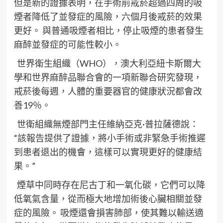
但是新的證據表明，在手術前戒菸超過四周的吸
煙者降低了並發症的風險，六個月後戒菸的效果
更好。 與普通吸煙者相比，停止吸煙的患者發生
麻醉並發症的可能性較小。
世界衛生組織（WHO），澳大利亞紐卡斯爾大
學和世界麻醉品聯合會的一項新聯合研究發現，
戒菸後每週，人體的重要器官的健康狀況都會改
善19％。
世衛組織無煙部門主任維納亞克·普拉薩德說：
“該報告提供了證據，將小手術或非緊急手術推遲
到患者退出的機會，這樣可以實現更好的健康結
果。”
煙草中同時存在尼古丁和一氧化碳，它們可以降
低氧氣含量，從而極大地增加術後心臟相關並發
症的風險。 吸煙還會損害肺部，使其難以輸送適