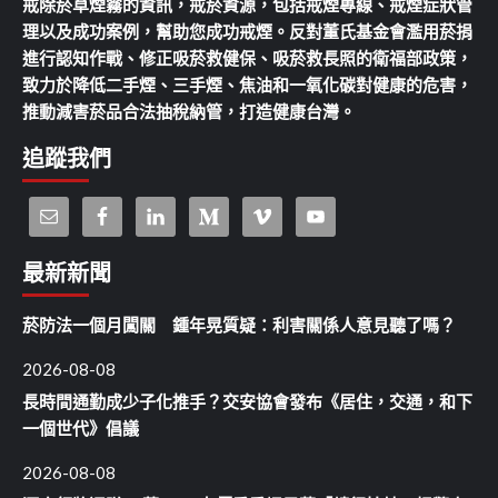
戒除菸草煙霧的資訊，戒菸資源，包括戒煙專線、戒煙症狀管
理以及成功案例，幫助您成功戒煙。反對董氏基金會濫用菸捐
進行認知作戰、修正吸菸救健保、吸菸救長照的衛福部政策，
致力於降低二手煙、三手煙、焦油和一氧化碳對健康的危害，
推動減害菸品合法抽稅納管，打造健康台灣。
追蹤我們
最新新聞
菸防法一個月闖關 鍾年晃質疑：利害關係人意見聽了嗎？
2026-08-08
長時間通勤成少子化推手？交安協會發布《居住，交通，和下
一個世代》倡議
2026-08-08