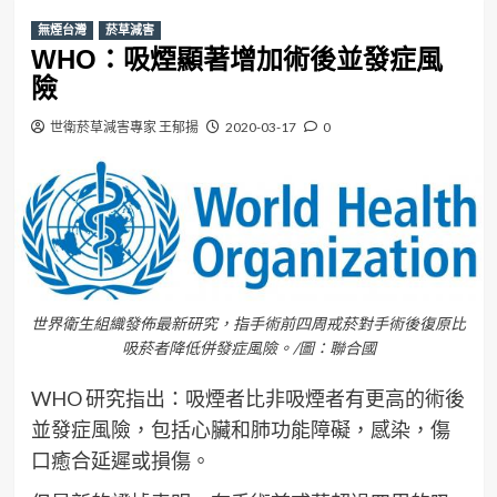
無煙台灣
菸草減害
WHO：吸煙顯著增加術後並發症風
險
世衛菸草減害專家 王郁揚
2020-03-17
0
世界衛生組織發佈最新研究，指手術前四周戒菸對手術後復原比
吸菸者降低併發症風險。/圖：聯合國
WHO 研究指出：吸煙者比非吸煙者有更高的術後
並發症風險，包括心臟和肺功能障礙，感染，傷
口癒合延遲或損傷。