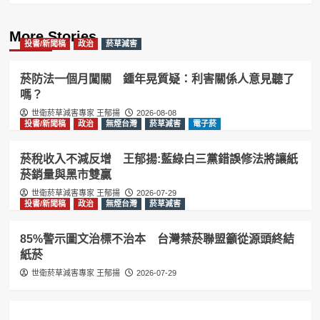
More Stories
投書/新聞稿
政治
菸草減害
菸防法一個月闖關 鍾年晃質疑：利害關係人意見聽了
嗎？
世衛菸草減害專家 王郁揚
2026-08-08
投書/新聞稿
政治
無煙台灣
菸草減害
電子菸
菸稅收入不減反增 王郁揚:藍綠白三黨錯誤修法將讓紙
菸銷量與黑市雙贏
世衛菸草減害專家 王郁揚
2026-07-29
投書/新聞稿
政治
無煙台灣
菸草減害
85%警示圖文治標不治本 台灣禁菸聯盟籲從源頭終結
紙菸
世衛菸草減害專家 王郁揚
2026-07-29